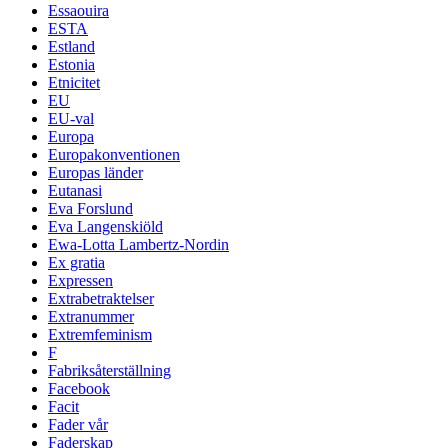
Essaouira
ESTA
Estland
Estonia
Etnicitet
EU
EU-val
Europa
Europakonventionen
Europas länder
Eutanasi
Eva Forslund
Eva Langenskiöld
Ewa-Lotta Lambertz-Nordin
Ex gratia
Expressen
Extrabetraktelser
Extranummer
Extremfeminism
F
Fabriksåterställning
Facebook
Facit
Fader vår
Faderskap