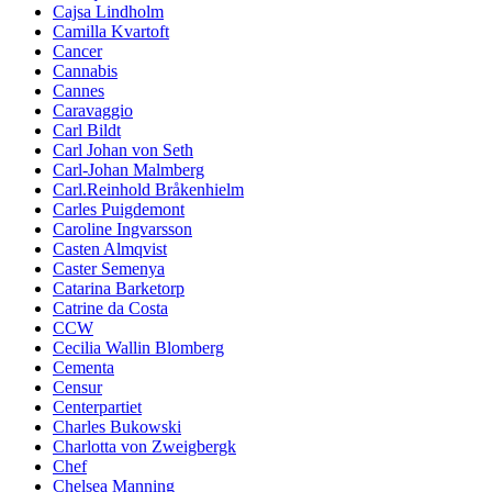
Cajsa Lindholm
Camilla Kvartoft
Cancer
Cannabis
Cannes
Caravaggio
Carl Bildt
Carl Johan von Seth
Carl-Johan Malmberg
Carl.Reinhold Bråkenhielm
Carles Puigdemont
Caroline Ingvarsson
Casten Almqvist
Caster Semenya
Catarina Barketorp
Catrine da Costa
CCW
Cecilia Wallin Blomberg
Cementa
Censur
Centerpartiet
Charles Bukowski
Charlotta von Zweigbergk
Chef
Chelsea Manning