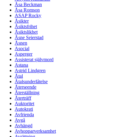
Åsa Beckman
Åsa Romson
ASAP Rocky
Åsikter
Åsiktsfrihet
Åsiktslikhet
Åsne Seierstad
Åsnen
Asocial
Asperger
Assisterat självmord
Astana
Astrid Lindgren
Åtal
Åtalsunderlåtelse
Återseende
Återställning
Återträff
Auktoritet
Autokrati
Avfrienda
Avgå
Avhängd
Avhopparverksamhet
Avrättning