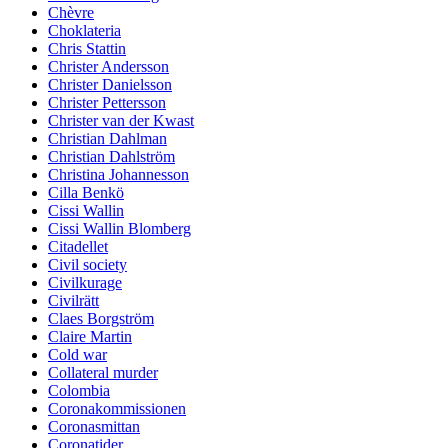
Chèvre
Choklateria
Chris Stattin
Christer Andersson
Christer Danielsson
Christer Pettersson
Christer van der Kwast
Christian Dahlman
Christian Dahlström
Christina Johannesson
Cilla Benkö
Cissi Wallin
Cissi Wallin Blomberg
Citadellet
Civil society
Civilkurage
Civilrätt
Claes Borgström
Claire Martin
Cold war
Collateral murder
Colombia
Coronakommissionen
Coronasmittan
Coronatider