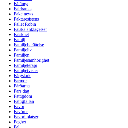
Fåfänga
Fairbanks
Fake news
Faktaresistens
Fallet Robin
Falska anklagelser
Falskhet
Familj
Familjeberättelse
Familjeliv
Familjen
Familjesamhörighet
Familjeterapi
Familjetvister
Färgstark
Farmor
Färöarna
Fars dag
Fattigdom
Fattigfällan
Favör
Favörer
Favoritplatser
Feghet
Fel