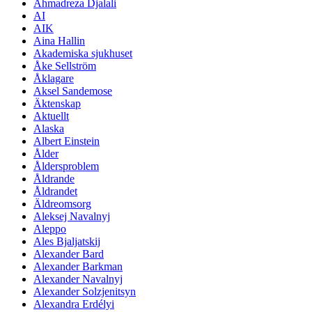
Ahmadreza Djalali
AI
AIK
Aina Hallin
Akademiska sjukhuset
Åke Sellström
Åklagare
Aksel Sandemose
Äktenskap
Aktuellt
Alaska
Albert Einstein
Ålder
Åldersproblem
Åldrande
Åldrandet
Äldreomsorg
Aleksej Navalnyj
Aleppo
Ales Bjaljatskij
Alexander Bard
Alexander Barkman
Alexander Navalnyj
Alexander Solzjenitsyn
Alexandra Erdélyi