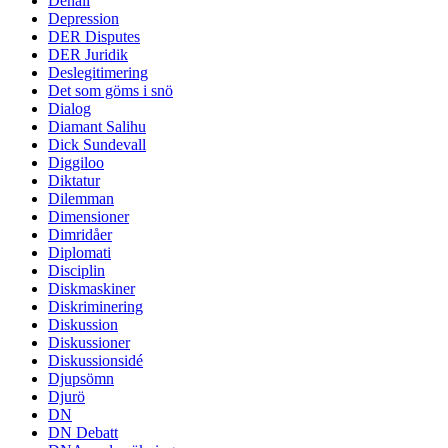
Denali
Depression
DER Disputes
DER Juridik
Deslegitimering
Det som göms i snö
Dialog
Diamant Salihu
Dick Sundevall
Diggiloo
Diktatur
Dilemman
Dimensioner
Dimridåer
Diplomati
Disciplin
Diskmaskiner
Diskriminering
Diskussion
Diskussioner
Diskussionsidé
Djupsömn
Djurö
DN
DN Debatt