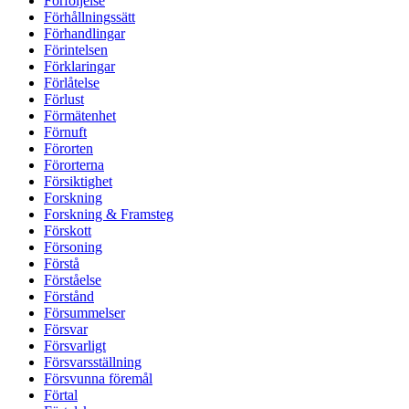
Förföljelse
Förhållningssätt
Förhandlingar
Förintelsen
Förklaringar
Förlåtelse
Förlust
Förmätenhet
Förnuft
Förorten
Förorterna
Försiktighet
Forskning
Forskning & Framsteg
Förskott
Försoning
Förstå
Förståelse
Förstånd
Försummelser
Försvar
Försvarligt
Försvarsställning
Försvunna föremål
Förtal