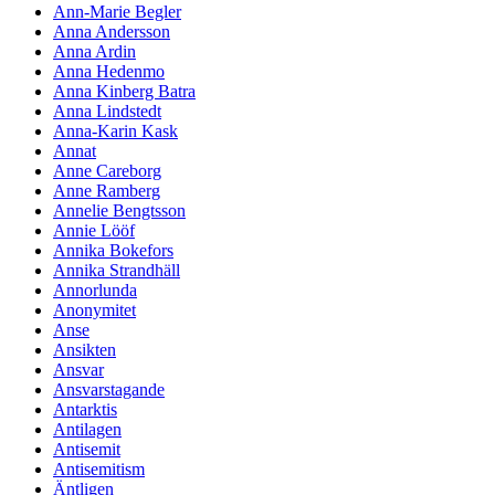
Ann-Marie Begler
Anna Andersson
Anna Ardin
Anna Hedenmo
Anna Kinberg Batra
Anna Lindstedt
Anna-Karin Kask
Annat
Anne Careborg
Anne Ramberg
Annelie Bengtsson
Annie Lööf
Annika Bokefors
Annika Strandhäll
Annorlunda
Anonymitet
Anse
Ansikten
Ansvar
Ansvarstagande
Antarktis
Antilagen
Antisemit
Antisemitism
Äntligen