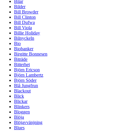
Bilar
Bilder
Bill Browder
Bill Clinton
Bill Dufwa
Bill Viola
Billie Holiday
Bilnyckeln
Bio
Biobanker
Birgitte Bonnesen
Biträde
Bitterhet
Björn Ericson
Björn Lambertz
Björn Söder
Blå Jungfrun
Blackout
Blick
Blickar
Blinkers
Bloggen
Blöja
Blöjavvänjning
Blues