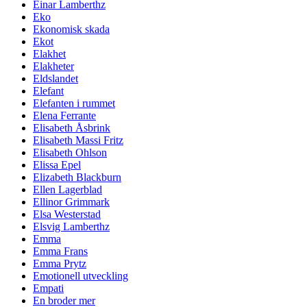
Einar Lamberthz
Eko
Ekonomisk skada
Ekot
Elakhet
Elakheter
Eldslandet
Elefant
Elefanten i rummet
Elena Ferrante
Elisabeth Åsbrink
Elisabeth Massi Fritz
Elisabeth Ohlson
Elissa Epel
Elizabeth Blackburn
Ellen Lagerblad
Ellinor Grimmark
Elsa Westerstad
Elsvig Lamberthz
Emma
Emma Frans
Emma Prytz
Emotionell utveckling
Empati
En broder mer