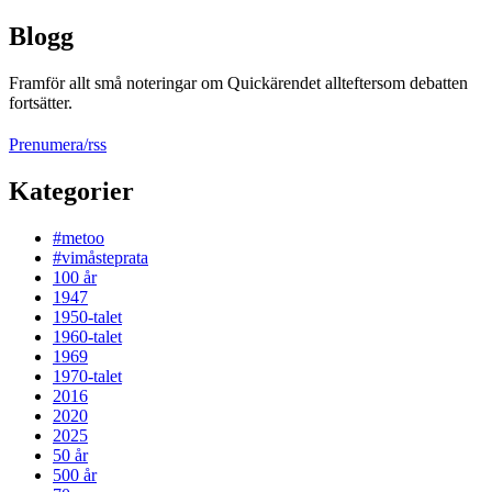
Blogg
Framför allt små noteringar om Quickärendet allteftersom debatten
fortsätter.
Prenumera/rss
Kategorier
#metoo
#vimåsteprata
100 år
1947
1950-talet
1960-talet
1969
1970-talet
2016
2020
2025
50 år
500 år