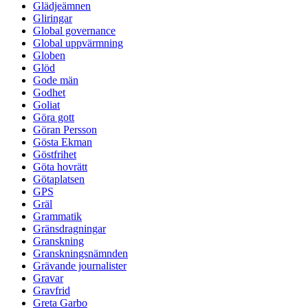
Glädjeämnen
Gliringar
Global governance
Global uppvärmning
Globen
Glöd
Gode män
Godhet
Goliat
Göra gott
Göran Persson
Gösta Ekman
Göstfrihet
Göta hovrätt
Götaplatsen
GPS
Gräl
Grammatik
Gränsdragningar
Granskning
Granskningsnämnden
Grävande journalister
Gravar
Gravfrid
Greta Garbo