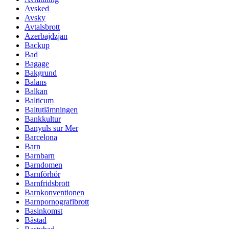
Avsked
Avsky
Avtalsbrott
Azerbajdzjan
Backup
Bad
Bagage
Bakgrund
Balans
Balkan
Balticum
Baltutlämningen
Bankkultur
Banyuls sur Mer
Barcelona
Barn
Barnbarn
Barndomen
Barnförhör
Barnfridsbrott
Barnkonventionen
Barnpornografibrott
Basinkomst
Båstad