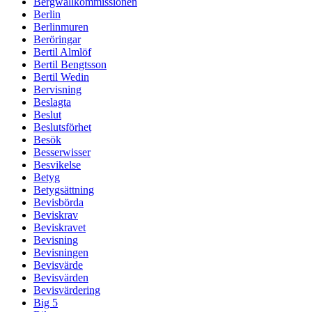
Bergwallkommissionen
Berlin
Berlinmuren
Beröringar
Bertil Almlöf
Bertil Bengtsson
Bertil Wedin
Bervisning
Beslagta
Beslut
Beslutsförhet
Besök
Besserwisser
Besvikelse
Betyg
Betygsättning
Bevisbörda
Beviskrav
Beviskravet
Bevisning
Bevisningen
Bevisvärde
Bevisvärden
Bevisvärdering
Big 5