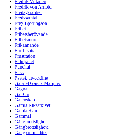
Fredrik Virtanen
Fredrik von Arnold
Fredsgarantier
Fredssamtal
Frey Björlingson
Frihet
Frihetsberövande
Frihetsmord
Frikännande
Fru Justitia
Frustration
Fulufjället
Funchal
Fusk
Fysisk utveckling
Gabriel Garcia Marquez
Gagna
Gal-On
Galenskap
Gamla Riksarkivet
Gamla Stan
Gammal
Gängbrottslighet
Gängbrottslighete
Gängkriminalitet