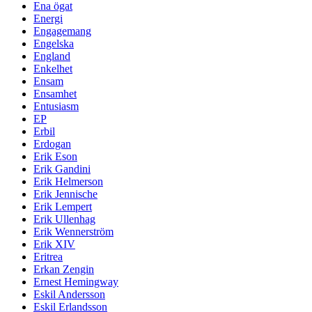
Ena ögat
Energi
Engagemang
Engelska
England
Enkelhet
Ensam
Ensamhet
Entusiasm
EP
Erbil
Erdogan
Erik Eson
Erik Gandini
Erik Helmerson
Erik Jennische
Erik Lempert
Erik Ullenhag
Erik Wennerström
Erik XIV
Eritrea
Erkan Zengin
Ernest Hemingway
Eskil Andersson
Eskil Erlandsson