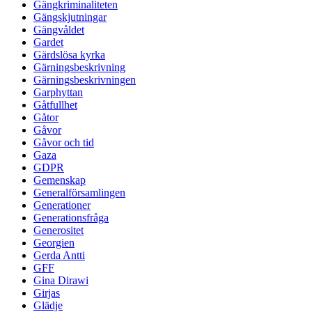
Gängkriminaliteten
Gängskjutningar
Gängvåldet
Gardet
Gärdslösa kyrka
Gärningsbeskrivning
Gärningsbeskrivningen
Garphyttan
Gåtfullhet
Gåtor
Gåvor
Gåvor och tid
Gaza
GDPR
Gemenskap
Generalförsamlingen
Generationer
Generationsfråga
Generositet
Georgien
Gerda Antti
GFF
Gina Dirawi
Girjas
Glädje