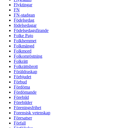
Flyktingar
FN
FN-stadgan
Födelsedag
födelsedagar
Födelsedagsfirande
Folke Pajo
Folkhemmet
Folkmängd
Folkmord
Folkomröstning
Folkrätt
Folkrättsbrott
Föräldraskap
Förbjudet
Förbud
Fördöma
Fördömande
Förebild
Förebilder
Föreningsfrihet
Forensisk vetenskap
Föresatser
Förfall