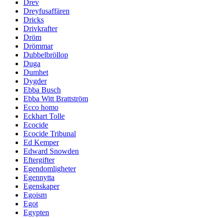
Drev
Dreyfusaffären
Dricks
Drivkrafter
Dröm
Drömmar
Dubbelbröllop
Duga
Dumhet
Dygder
Ebba Busch
Ebba Witt Brattström
Ecco homo
Eckhart Tolle
Ecocide
Ecocide Tribunal
Ed Kemper
Edward Snowden
Eftergifter
Egendomligheter
Egennytta
Egenskaper
Egoism
Egot
Egypten