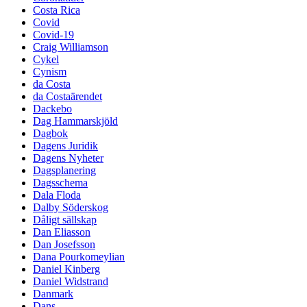
Costa Rica
Covid
Covid-19
Craig Williamson
Cykel
Cynism
da Costa
da Costaärendet
Dackebo
Dag Hammarskjöld
Dagbok
Dagens Juridik
Dagens Nyheter
Dagsplanering
Dagsschema
Dala Floda
Dalby Söderskog
Dåligt sällskap
Dan Eliasson
Dan Josefsson
Dana Pourkomeylian
Daniel Kinberg
Daniel Widstrand
Danmark
Dans