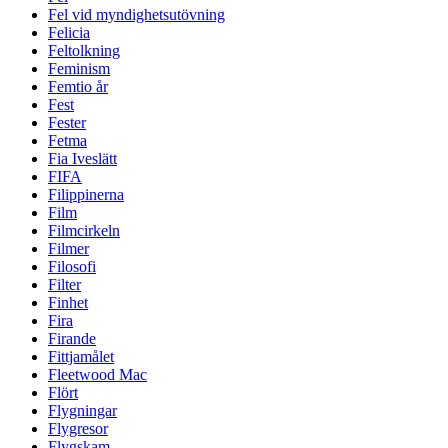
Fel vid myndighetsutövning
Felicia
Feltolkning
Feminism
Femtio år
Fest
Fester
Fetma
Fia Iveslätt
FIFA
Filippinerna
Film
Filmcirkeln
Filmer
Filosofi
Filter
Finhet
Fira
Firande
Fittjamålet
Fleetwood Mac
Flört
Flygningar
Flygresor
Flygskam