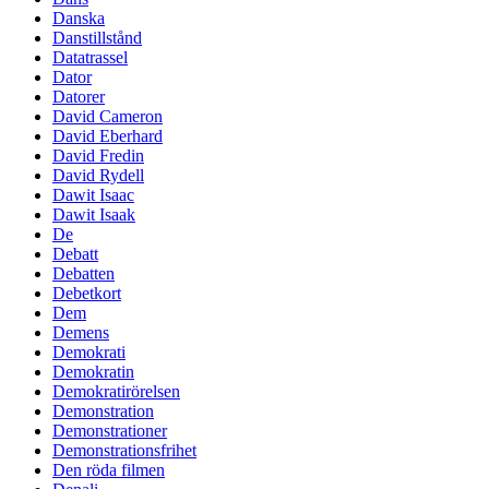
Danska
Danstillstånd
Datatrassel
Dator
Datorer
David Cameron
David Eberhard
David Fredin
David Rydell
Dawit Isaac
Dawit Isaak
De
Debatt
Debatten
Debetkort
Dem
Demens
Demokrati
Demokratin
Demokratirörelsen
Demonstration
Demonstrationer
Demonstrationsfrihet
Den röda filmen