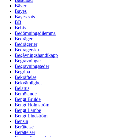
Bastubad
Bäver
Bayes
Bayes sats
BB
Bebis
Bedömningsdilemma
Bedrägeri
Bedrägerier
Bedragerska
Begåvningshandikapp
Begravningar
Begravningsseder
Begripa
Bekräftelse
Bekvämlighet
Belarus
Bemötande
Bengt Brülde
Bengt Holmström
Bengt Lambe
Bengt Lindström
Bensin
Berättelse
Berättelser