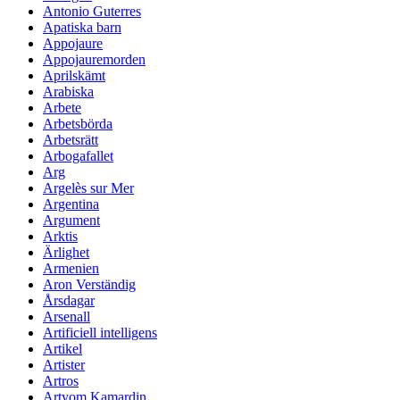
Antonio Guterres
Apatiska barn
Appojaure
Appojauremorden
Aprilskämt
Arabiska
Arbete
Arbetsbörda
Arbetsrätt
Arbogafallet
Arg
Argelès sur Mer
Argentina
Argument
Arktis
Ärlighet
Armenien
Aron Verständig
Årsdagar
Arsenall
Artificiell intelligens
Artikel
Artister
Artros
Artyom Kamardin