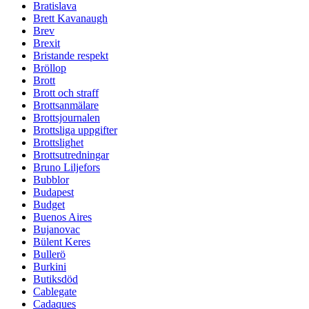
Bratislava
Brett Kavanaugh
Brev
Brexit
Bristande respekt
Bröllop
Brott
Brott och straff
Brottsanmälare
Brottsjournalen
Brottsliga uppgifter
Brottslighet
Brottsutredningar
Bruno Liljefors
Bubblor
Budapest
Budget
Buenos Aires
Bujanovac
Bülent Keres
Bullerö
Burkini
Butiksdöd
Cablegate
Cadaques