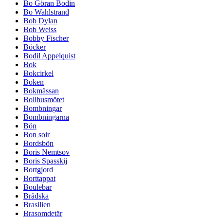
Bo Göran Bodin
Bo Wahlstrand
Bob Dylan
Bob Weiss
Bobby Fischer
Böcker
Bodil Appelquist
Bok
Bokcirkel
Boken
Bokmässan
Bollhusmötet
Bombningar
Bombningarna
Bön
Bon soir
Bordsbön
Boris Nemtsov
Boris Spasskij
Bortgjord
Borttappat
Boulebar
Brådska
Brasilien
Brasomdetär