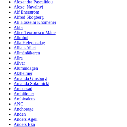
Alexandra Pascalidou
Alexej Navalnyj
Alf Enerström
Alfred Skogberg
Ali Hosseini Khomenei
Alibi
Alice Teororescu Måne
Alkohol
Alla Helgons dag
Alliansfrihet
Allmänläkaren
Allra
Allvar
Alumnidagen
Alzheimer
Amanda Ginsburg
Amanda Sokolnicki
Ambassad
Ambitioner
Ambivalens
ANC
Anchorage
Anden
Anders Agell
Anders Eka