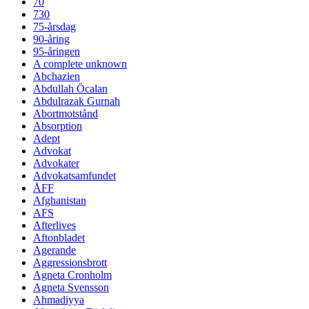
70
730
75-årsdag
90-åring
95-åringen
A complete unknown
Abchazien
Abdullah Öcalan
Abdulrazak Gurnah
Abortmotstånd
Absorption
Adept
Advokat
Advokater
Advokatsamfundet
ÅFF
Afghanistan
AFS
Afterlives
Aftonbladet
Agerande
Aggressionsbrott
Agneta Cronholm
Agneta Svensson
Ahmadiyya