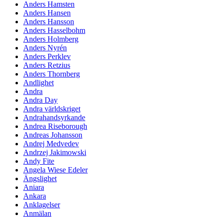
Anders Hamsten
Anders Hansen
Anders Hansson
Anders Hasselbohm
Anders Holmberg
Anders Nyrén
Anders Perklev
Anders Retzius
Anders Thornberg
Andlighet
Andra
Andra Day
Andra världskriget
Andrahandsyrkande
Andrea Riseborough
Andreas Johansson
Andrej Medvedev
Andrzej Jakimowski
Andy Fite
Angela Wiese Edeler
Ängslighet
Aniara
Ankara
Anklagelser
Anmälan