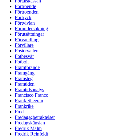
Förtalskassan
Förtroende
Förtroenden
Förtryck
Förtvivlan
Förundersökning
Förutsättningar
Förvandling
Förvillare
Fostervatten
Fotbesvär
Fotboll
Framförande
Framgång
Framsteg
Framtiden
Framtidsanalys
Francisco Franco
Frank Sheeran
Frankrike
Fred
Fredagsgbetraktelser
Fredagskänslan
Fredrik Malm
Fredrik Reinfeldt