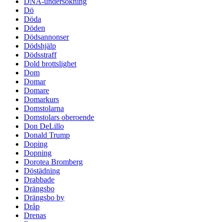
DNA-undersökning
Dö
Döda
Döden
Dödsannonser
Dödshjälp
Dödsstraff
Dold brottslighet
Dom
Domar
Domare
Domarkurs
Domstolarna
Domstolars oberoende
Don DeLillo
Donald Trump
Doping
Dopning
Dorotea Bromberg
Döstädning
Drabbade
Drängsbo
Drängsbo by
Dråp
Drenas