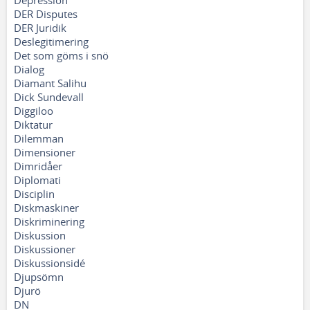
Depression
DER Disputes
DER Juridik
Deslegitimering
Det som göms i snö
Dialog
Diamant Salihu
Dick Sundevall
Diggiloo
Diktatur
Dilemman
Dimensioner
Dimridåer
Diplomati
Disciplin
Diskmaskiner
Diskriminering
Diskussion
Diskussioner
Diskussionsidé
Djupsömn
Djurö
DN