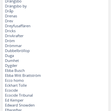
Drängsbo
Drängsbo by
Dråp
Drenas
Drev
Dreyfusaffären
Dricks
Drivkrafter
Dröm
Drömmar
Dubbelbröllop
Duga
Dumhet
Dygder
Ebba Busch
Ebba Witt Brattström
Ecco homo
Eckhart Tolle
Ecocide
Ecocide Tribunal
Ed Kemper
Edward Snowden
Eftergifter