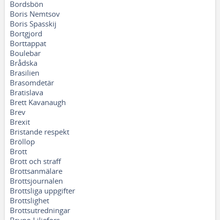
Bordsbön
Boris Nemtsov
Boris Spasskij
Bortgjord
Borttappat
Boulebar
Brådska
Brasilien
Brasomdetär
Bratislava
Brett Kavanaugh
Brev
Brexit
Bristande respekt
Bröllop
Brott
Brott och straff
Brottsanmälare
Brottsjournalen
Brottsliga uppgifter
Brottslighet
Brottsutredningar