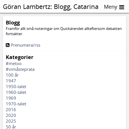
Göran Lambertz:
Blogg, Catarina
Meny
Barketorp
Blogg
Framför allt små noteringar om Quickärendet allteftersom debatten
fortsätter.
Prenumera/rss
Kategorier
#metoo
#vimåsteprata
100 år
1947
1950-talet
1960-talet
1969
1970-talet
2016
2020
2025
50 år