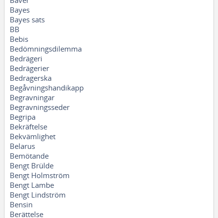
Bäver
Bayes
Bayes sats
BB
Bebis
Bedömningsdilemma
Bedrägeri
Bedrägerier
Bedragerska
Begåvningshandikapp
Begravningar
Begravningsseder
Begripa
Bekräftelse
Bekvämlighet
Belarus
Bemötande
Bengt Brülde
Bengt Holmström
Bengt Lambe
Bengt Lindström
Bensin
Berättelse