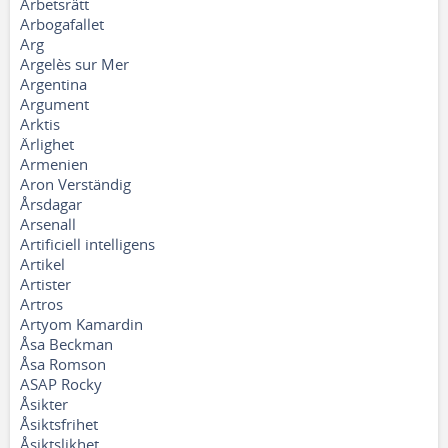
Arbetsrätt
Arbogafallet
Arg
Argelès sur Mer
Argentina
Argument
Arktis
Ärlighet
Armenien
Aron Verständig
Årsdagar
Arsenall
Artificiell intelligens
Artikel
Artister
Artros
Artyom Kamardin
Åsa Beckman
Åsa Romson
ASAP Rocky
Åsikter
Åsiktsfrihet
Åsiktslikhet