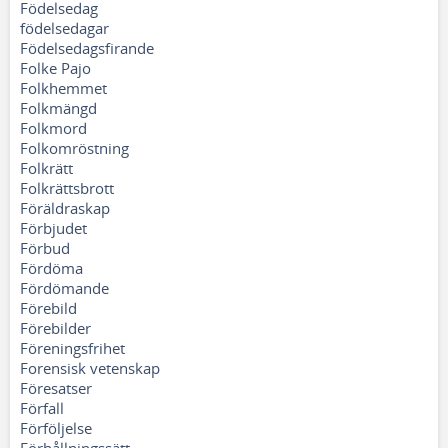
Födelsedag
födelsedagar
Födelsedagsfirande
Folke Pajo
Folkhemmet
Folkmängd
Folkmord
Folkomröstning
Folkrätt
Folkrättsbrott
Föräldraskap
Förbjudet
Förbud
Fördöma
Fördömande
Förebild
Förebilder
Föreningsfrihet
Forensisk vetenskap
Föresatser
Förfall
Förföljelse