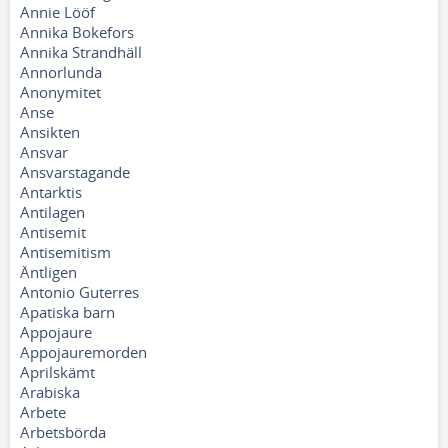
Annie Lööf
Annika Bokefors
Annika Strandhäll
Annorlunda
Anonymitet
Anse
Ansikten
Ansvar
Ansvarstagande
Antarktis
Antilagen
Antisemit
Antisemitism
Äntligen
Antonio Guterres
Apatiska barn
Appojaure
Appojauremorden
Aprilskämt
Arabiska
Arbete
Arbetsbörda