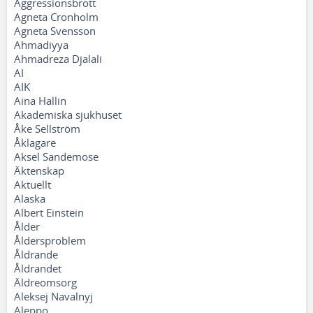
Aggressionsbrott
Agneta Cronholm
Agneta Svensson
Ahmadiyya
Ahmadreza Djalali
AI
AIK
Aina Hallin
Akademiska sjukhuset
Åke Sellström
Åklagare
Aksel Sandemose
Äktenskap
Aktuellt
Alaska
Albert Einstein
Ålder
Åldersproblem
Åldrande
Åldrandet
Äldreomsorg
Aleksej Navalnyj
Aleppo