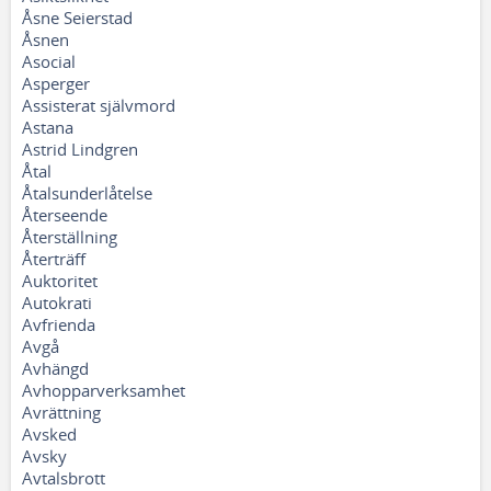
Åsne Seierstad
Åsnen
Asocial
Asperger
Assisterat självmord
Astana
Astrid Lindgren
Åtal
Åtalsunderlåtelse
Återseende
Återställning
Återträff
Auktoritet
Autokrati
Avfrienda
Avgå
Avhängd
Avhopparverksamhet
Avrättning
Avsked
Avsky
Avtalsbrott