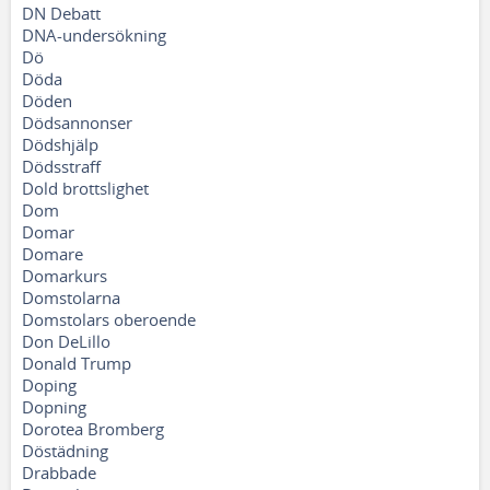
DN Debatt
DNA-undersökning
Dö
Döda
Döden
Dödsannonser
Dödshjälp
Dödsstraff
Dold brottslighet
Dom
Domar
Domare
Domarkurs
Domstolarna
Domstolars oberoende
Don DeLillo
Donald Trump
Doping
Dopning
Dorotea Bromberg
Döstädning
Drabbade