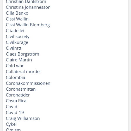
Christian Dahlström
Christina Johannesson
Cilla Benkö
Cissi Wallin
Cissi Wallin Blomberg
Citadellet
Civil society
Civilkurage
Civilrätt
Claes Borgström
Claire Martin
Cold war
Collateral murder
Colombia
Coronakommissionen
Coronasmittan
Coronatider
Costa Rica
Covid
Covid-19
Craig Williamson
Cykel
Cynism