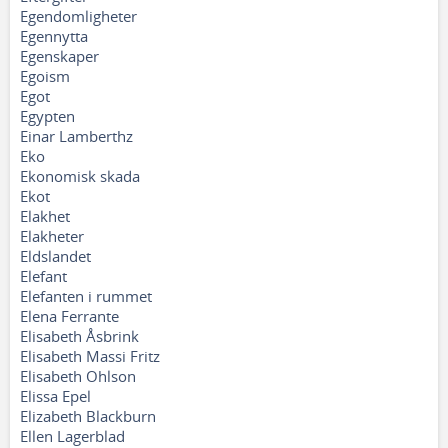
Egendomligheter
Egennytta
Egenskaper
Egoism
Egot
Egypten
Einar Lamberthz
Eko
Ekonomisk skada
Ekot
Elakhet
Elakheter
Eldslandet
Elefant
Elefanten i rummet
Elena Ferrante
Elisabeth Åsbrink
Elisabeth Massi Fritz
Elisabeth Ohlson
Elissa Epel
Elizabeth Blackburn
Ellen Lagerblad