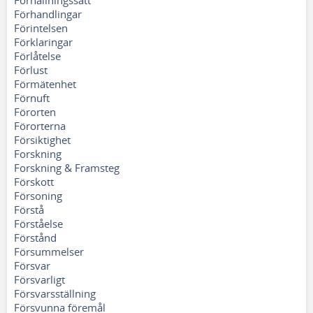
Förhållningssätt
Förhandlingar
Förintelsen
Förklaringar
Förlåtelse
Förlust
Förmätenhet
Förnuft
Förorten
Förorterna
Försiktighet
Forskning
Forskning & Framsteg
Förskott
Försoning
Förstå
Förståelse
Förstånd
Försummelser
Försvar
Försvarligt
Försvarsställning
Försvunna föremål