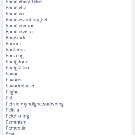
Familjeberättelse
Familjeliv
Familjen
Familjesamhörighet
Familjeterapi
Familjetvister
Färgstark
Farmor
Färöarna
Fars dag
Fattigdom
Fattigfällan
Favör
Favörer
Favoritplatser
Feghet
Fel
Fel vid myndighetsutövning
Felicia
Feltolkning
Feminism
Femtio år
Fest