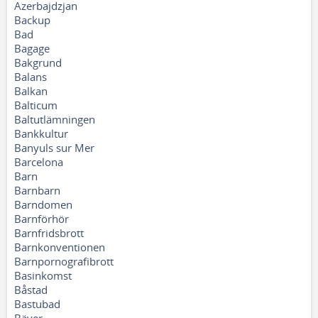
Azerbajdzjan
Backup
Bad
Bagage
Bakgrund
Balans
Balkan
Balticum
Baltutlämningen
Bankkultur
Banyuls sur Mer
Barcelona
Barn
Barnbarn
Barndomen
Barnförhör
Barnfridsbrott
Barnkonventionen
Barnpornografibrott
Basinkomst
Båstad
Bastubad