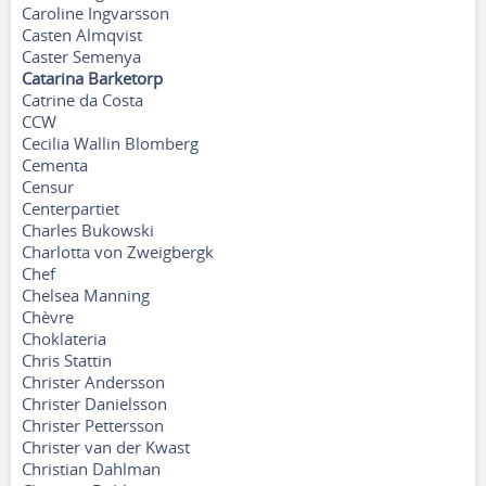
Caroline Ingvarsson
Casten Almqvist
Caster Semenya
Catarina Barketorp
Catrine da Costa
CCW
Cecilia Wallin Blomberg
Cementa
Censur
Centerpartiet
Charles Bukowski
Charlotta von Zweigbergk
Chef
Chelsea Manning
Chèvre
Choklateria
Chris Stattin
Christer Andersson
Christer Danielsson
Christer Pettersson
Christer van der Kwast
Christian Dahlman