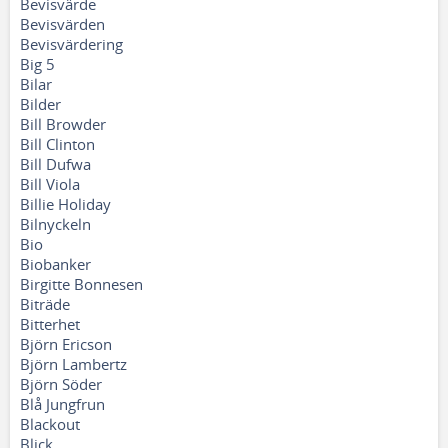
Bevisvärde
Bevisvärden
Bevisvärdering
Big 5
Bilar
Bilder
Bill Browder
Bill Clinton
Bill Dufwa
Bill Viola
Billie Holiday
Bilnyckeln
Bio
Biobanker
Birgitte Bonnesen
Biträde
Bitterhet
Björn Ericson
Björn Lambertz
Björn Söder
Blå Jungfrun
Blackout
Blick