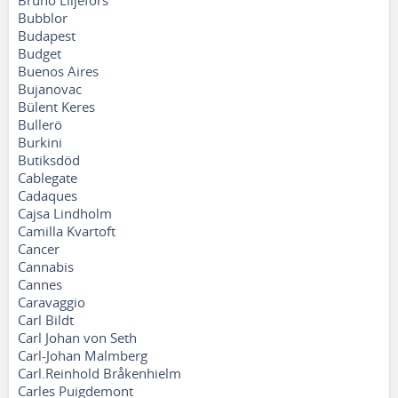
Bruno Liljefors
Bubblor
Budapest
Budget
Buenos Aires
Bujanovac
Bülent Keres
Bullerö
Burkini
Butiksdöd
Cablegate
Cadaques
Cajsa Lindholm
Camilla Kvartoft
Cancer
Cannabis
Cannes
Caravaggio
Carl Bildt
Carl Johan von Seth
Carl-Johan Malmberg
Carl.Reinhold Bråkenhielm
Carles Puigdemont