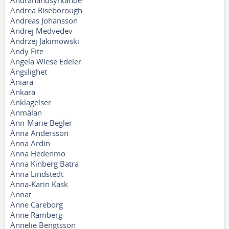
Andrahandsyrkande
Andrea Riseborough
Andreas Johansson
Andrej Medvedev
Andrzej Jakimowski
Andy Fite
Angela Wiese Edeler
Ängslighet
Aniara
Ankara
Anklagelser
Anmälan
Ann-Marie Begler
Anna Andersson
Anna Ardin
Anna Hedenmo
Anna Kinberg Batra
Anna Lindstedt
Anna-Karin Kask
Annat
Anne Careborg
Anne Ramberg
Annelie Bengtsson