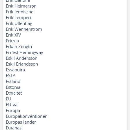
Erik Gandini
Erik Helmerson
Erik Jennische
Erik Lempert
Erik Ullenhag
Erik Wennerström
Erik XIV
Eritrea
Erkan Zengin
Ernest Hemingway
Eskil Andersson
Eskil Erlandsson
Essaouira
ESTA
Estland
Estonia
Etnicitet
EU
EU-val
Europa
Europakonventionen
Europas länder
Eutanasi