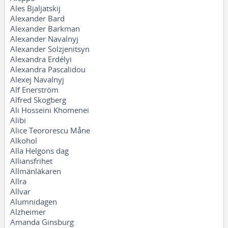
Ales Bjaljatskij
Alexander Bard
Alexander Barkman
Alexander Navalnyj
Alexander Solzjenitsyn
Alexandra Erdélyi
Alexandra Pascalidou
Alexej Navalnyj
Alf Enerström
Alfred Skogberg
Ali Hosseini Khomenei
Alibi
Alice Teororescu Måne
Alkohol
Alla Helgons dag
Alliansfrihet
Allmänläkaren
Allra
Allvar
Alumnidagen
Alzheimer
Amanda Ginsburg