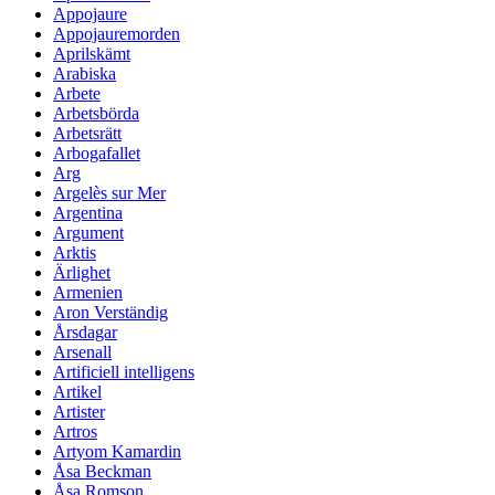
Appojaure
Appojauremorden
Aprilskämt
Arabiska
Arbete
Arbetsbörda
Arbetsrätt
Arbogafallet
Arg
Argelès sur Mer
Argentina
Argument
Arktis
Ärlighet
Armenien
Aron Verständig
Årsdagar
Arsenall
Artificiell intelligens
Artikel
Artister
Artros
Artyom Kamardin
Åsa Beckman
Åsa Romson