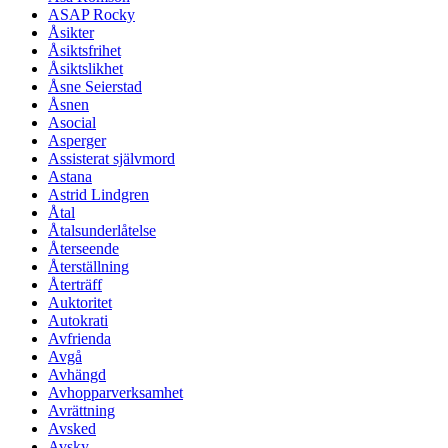
ASAP Rocky
Åsikter
Åsiktsfrihet
Åsiktslikhet
Åsne Seierstad
Åsnen
Asocial
Asperger
Assisterat självmord
Astana
Astrid Lindgren
Åtal
Åtalsunderlåtelse
Återseende
Återställning
Återträff
Auktoritet
Autokrati
Avfrienda
Avgå
Avhängd
Avhopparverksamhet
Avrättning
Avsked
Avsky