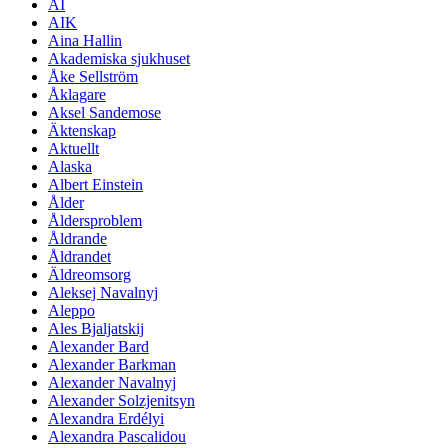
AI
AIK
Aina Hallin
Akademiska sjukhuset
Åke Sellström
Åklagare
Aksel Sandemose
Äktenskap
Aktuellt
Alaska
Albert Einstein
Ålder
Åldersproblem
Åldrande
Åldrandet
Äldreomsorg
Aleksej Navalnyj
Aleppo
Ales Bjaljatskij
Alexander Bard
Alexander Barkman
Alexander Navalnyj
Alexander Solzjenitsyn
Alexandra Erdélyi
Alexandra Pascalidou