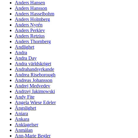
Anders Hansen
Anders Hansson
Anders Hasselbohm
Anders Holmberg
Anders Nyrén
Anders Perklev
Anders Retzius
Anders Thornberg
Andlighet
Andra
Andra Day
Andra världskriget
Andrahandsyrkande
Andrea Riseborough
Andreas Johansson
Andrej Medvedev
Andrzej Jakimowski
Andy Fite
Angela Wiese Edeler
Ängslighet
Aniara
Ankara
Anklagelser
Anmälan
Ann-Marie Begler