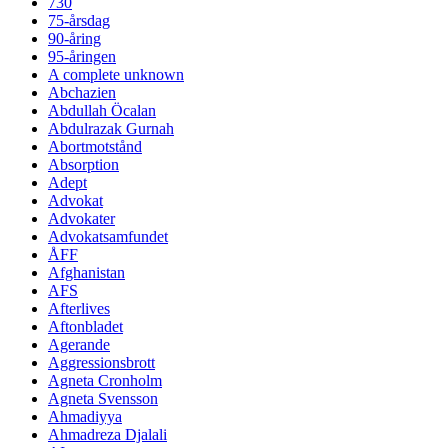
730
75-årsdag
90-åring
95-åringen
A complete unknown
Abchazien
Abdullah Öcalan
Abdulrazak Gurnah
Abortmotstånd
Absorption
Adept
Advokat
Advokater
Advokatsamfundet
ÅFF
Afghanistan
AFS
Afterlives
Aftonbladet
Agerande
Aggressionsbrott
Agneta Cronholm
Agneta Svensson
Ahmadiyya
Ahmadreza Djalali