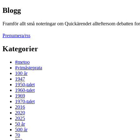
Blogg
Framför allt små noteringar om Quickärendet allteftersom debatten fort
Prenumera/rss
Kategorier
#metoo
#vimåsteprata
100 år
1947
1950-talet
1960-talet
1969
1970-talet
2016
2020
2025
50 år
500 år
70