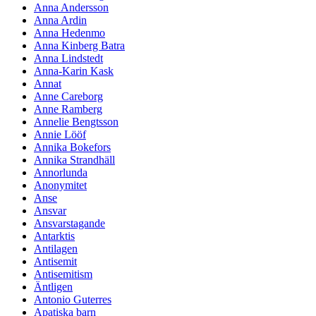
Anna Andersson
Anna Ardin
Anna Hedenmo
Anna Kinberg Batra
Anna Lindstedt
Anna-Karin Kask
Annat
Anne Careborg
Anne Ramberg
Annelie Bengtsson
Annie Lööf
Annika Bokefors
Annika Strandhäll
Annorlunda
Anonymitet
Anse
Ansvar
Ansvarstagande
Antarktis
Antilagen
Antisemit
Antisemitism
Äntligen
Antonio Guterres
Apatiska barn