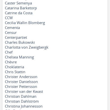
Caster Semenya
Catarina Barketorp
Catrine da Costa
CCW
Cecilia Wallin Blomberg
Cementa
Censur
Centerpartiet
Charles Bukowski
Charlotta von Zweigbergk
Chef
Chelsea Manning
Chèvre
Choklateria
Chris Stattin
Christer Andersson
Christer Danielsson
Christer Pettersson
Christer van der Kwast
Christian Dahlman
Christian Dahlström
Christina Johannesson