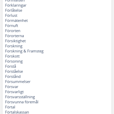
Förintelsen
Förklaringar
Förlåtelse
Förlust
Förmätenhet
Förnuft
Förorten
Förorterna
Försiktighet
Forskning
Forskning & Framsteg
Förskott
Försoning
Förstå
Förståelse
Förstånd
Försummelser
Försvar
Försvarligt
Försvarsställning
Försvunna föremål
Förtal
Förtalskassan