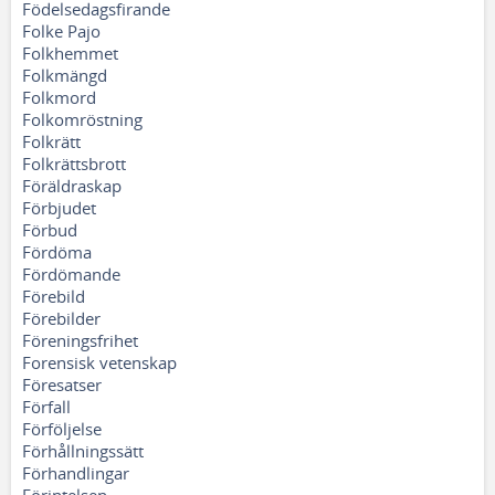
Födelsedagsfirande
Folke Pajo
Folkhemmet
Folkmängd
Folkmord
Folkomröstning
Folkrätt
Folkrättsbrott
Föräldraskap
Förbjudet
Förbud
Fördöma
Fördömande
Förebild
Förebilder
Föreningsfrihet
Forensisk vetenskap
Föresatser
Förfall
Förföljelse
Förhållningssätt
Förhandlingar