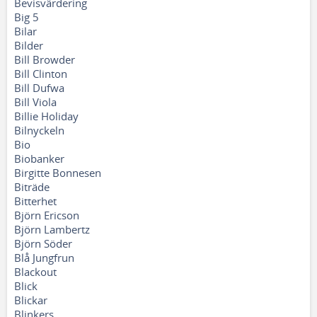
Bevisvärdering
Big 5
Bilar
Bilder
Bill Browder
Bill Clinton
Bill Dufwa
Bill Viola
Billie Holiday
Bilnyckeln
Bio
Biobanker
Birgitte Bonnesen
Biträde
Bitterhet
Björn Ericson
Björn Lambertz
Björn Söder
Blå Jungfrun
Blackout
Blick
Blickar
Blinkers