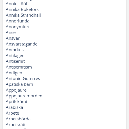
Annie Lööf
Annika Bokefors
Annika Strandhäll
Annorlunda
Anonymitet
Anse
Ansvar
Ansvarstagande
Antarktis
Antilagen
Antisemit
Antisemitism
Äntligen
Antonio Guterres
Apatiska barn
Appojaure
Appojauremorden
Aprilskämt
Arabiska
Arbete
Arbetsbörda
Arbetsrätt