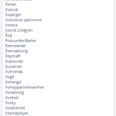
Åsnen
Asocial
Asperger
Assisterat självmord
Astana
Astrid Lindgren
Åtal
Åtalsunderlåtelse
Återseende
Återställning
Återträff
Auktoritet
Autokrati
Avfrienda
Avgå
Avhängd
Avhopparverksamhet
Avrättning
Avsked
Avsky
Avtalsbrott
Azerbajdzjan