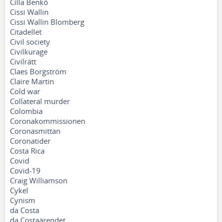
Cilla Benkö
Cissi Wallin
Cissi Wallin Blomberg
Citadellet
Civil society
Civilkurage
Civilrätt
Claes Borgström
Claire Martin
Cold war
Collateral murder
Colombia
Coronakommissionen
Coronasmittan
Coronatider
Costa Rica
Covid
Covid-19
Craig Williamson
Cykel
Cynism
da Costa
da Costaärendet