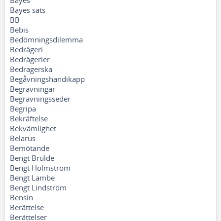
Bayes
Bayes sats
BB
Bebis
Bedömningsdilemma
Bedrägeri
Bedrägerier
Bedragerska
Begåvningshandikapp
Begravningar
Begravningsseder
Begripa
Bekräftelse
Bekvämlighet
Belarus
Bemötande
Bengt Brülde
Bengt Holmström
Bengt Lambe
Bengt Lindström
Bensin
Berättelse
Berättelser