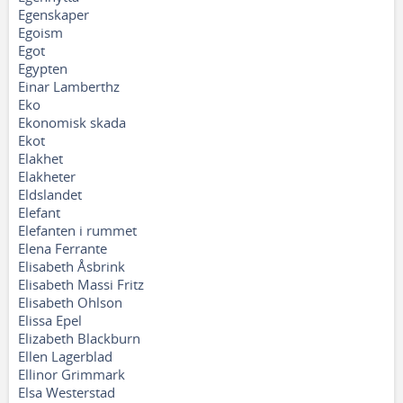
Egenskaper
Egoism
Egot
Egypten
Einar Lamberthz
Eko
Ekonomisk skada
Ekot
Elakhet
Elakheter
Eldslandet
Elefant
Elefanten i rummet
Elena Ferrante
Elisabeth Åsbrink
Elisabeth Massi Fritz
Elisabeth Ohlson
Elissa Epel
Elizabeth Blackburn
Ellen Lagerblad
Ellinor Grimmark
Elsa Westerstad