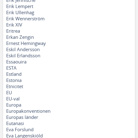
Erik Jennische
Erik Lempert
Erik Ullenhag
Erik Wennerström
Erik XIV
Eritrea
Erkan Zengin
Ernest Hemingway
Eskil Andersson
Eskil Erlandsson
Essaouira
ESTA
Estland
Estonia
Etnicitet
EU
EU-val
Europa
Europakonventionen
Europas länder
Eutanasi
Eva Forslund
Eva Langenskiöld