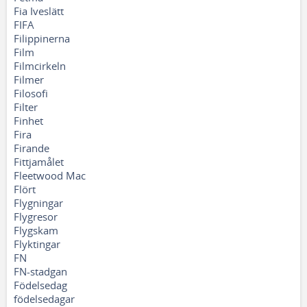
Fia Iveslätt
FIFA
Filippinerna
Film
Filmcirkeln
Filmer
Filosofi
Filter
Finhet
Fira
Firande
Fittjamålet
Fleetwood Mac
Flört
Flygningar
Flygresor
Flygskam
Flyktingar
FN
FN-stadgan
Födelsedag
födelsedagar