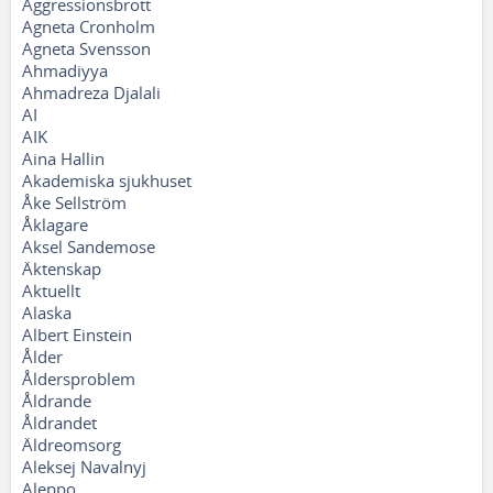
Aggressionsbrott
Agneta Cronholm
Agneta Svensson
Ahmadiyya
Ahmadreza Djalali
AI
AIK
Aina Hallin
Akademiska sjukhuset
Åke Sellström
Åklagare
Aksel Sandemose
Äktenskap
Aktuellt
Alaska
Albert Einstein
Ålder
Åldersproblem
Åldrande
Åldrandet
Äldreomsorg
Aleksej Navalnyj
Aleppo