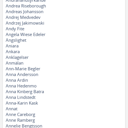
Andrahandsyrkande
Andrea Riseborough
Andreas Johansson
Andrej Medvedev
Andrzej Jakimowski
Andy Fite
Angela Wiese Edeler
Ängslighet
Aniara
Ankara
Anklagelser
Anmälan
Ann-Marie Begler
Anna Andersson
Anna Ardin
Anna Hedenmo
Anna Kinberg Batra
Anna Lindstedt
Anna-Karin Kask
Annat
Anne Careborg
Anne Ramberg
Annelie Bengtsson