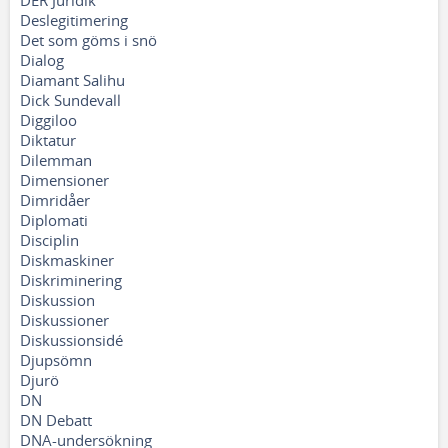
DER Juridik
Deslegitimering
Det som göms i snö
Dialog
Diamant Salihu
Dick Sundevall
Diggiloo
Diktatur
Dilemman
Dimensioner
Dimridåer
Diplomati
Disciplin
Diskmaskiner
Diskriminering
Diskussion
Diskussioner
Diskussionsidé
Djupsömn
Djurö
DN
DN Debatt
DNA-undersökning