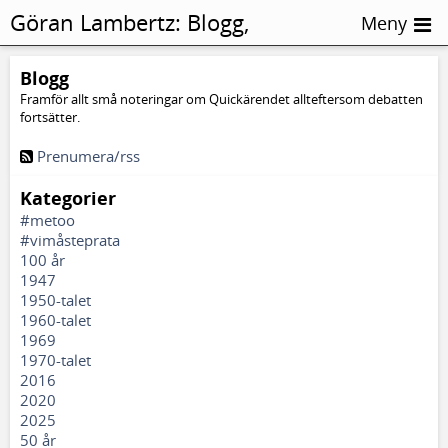
Göran Lambertz:
Blogg,
Meny
Klimatskepsis
Blogg
Framför allt små noteringar om Quickärendet allteftersom debatten
fortsätter.
Prenumera/rss
Kategorier
#metoo
#vimåsteprata
100 år
1947
1950-talet
1960-talet
1969
1970-talet
2016
2020
2025
50 år