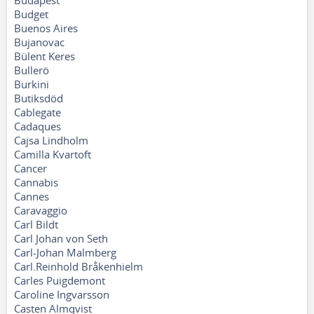
Budapest
Budget
Buenos Aires
Bujanovac
Bülent Keres
Bullerö
Burkini
Butiksdöd
Cablegate
Cadaques
Cajsa Lindholm
Camilla Kvartoft
Cancer
Cannabis
Cannes
Caravaggio
Carl Bildt
Carl Johan von Seth
Carl-Johan Malmberg
Carl.Reinhold Bråkenhielm
Carles Puigdemont
Caroline Ingvarsson
Casten Almqvist