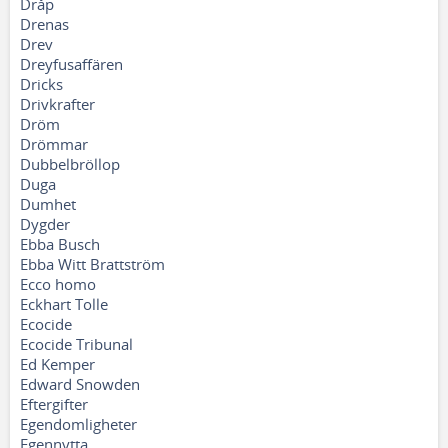
Dråp
Drenas
Drev
Dreyfusaffären
Dricks
Drivkrafter
Dröm
Drömmar
Dubbelbröllop
Duga
Dumhet
Dygder
Ebba Busch
Ebba Witt Brattström
Ecco homo
Eckhart Tolle
Ecocide
Ecocide Tribunal
Ed Kemper
Edward Snowden
Eftergifter
Egendomligheter
Egennytta