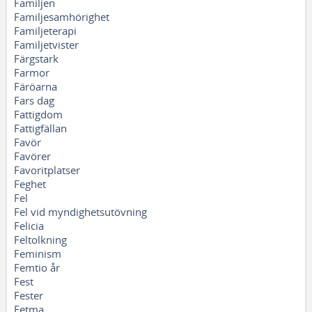
Familjen
Familjesamhörighet
Familjeterapi
Familjetvister
Färgstark
Farmor
Färöarna
Fars dag
Fattigdom
Fattigfällan
Favör
Favörer
Favoritplatser
Feghet
Fel
Fel vid myndighetsutövning
Felicia
Feltolkning
Feminism
Femtio år
Fest
Fester
Fetma