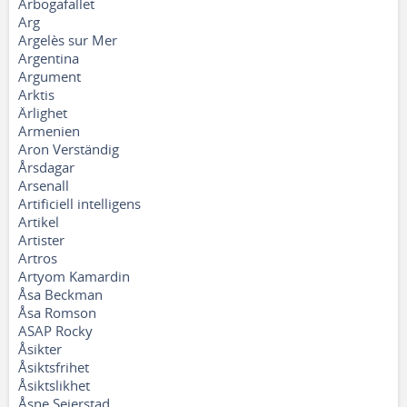
Arbogafallet
Arg
Argelès sur Mer
Argentina
Argument
Arktis
Ärlighet
Armenien
Aron Verständig
Årsdagar
Arsenall
Artificiell intelligens
Artikel
Artister
Artros
Artyom Kamardin
Åsa Beckman
Åsa Romson
ASAP Rocky
Åsikter
Åsiktsfrihet
Åsiktslikhet
Åsne Seierstad