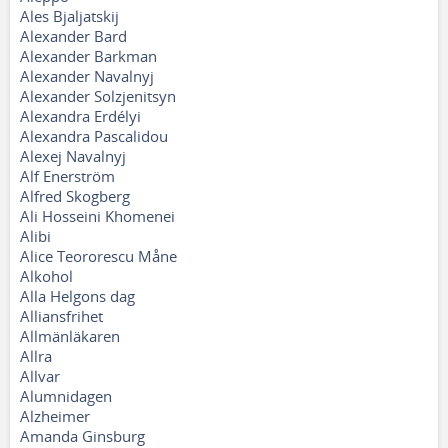
Ales Bjaljatskij
Alexander Bard
Alexander Barkman
Alexander Navalnyj
Alexander Solzjenitsyn
Alexandra Erdélyi
Alexandra Pascalidou
Alexej Navalnyj
Alf Enerström
Alfred Skogberg
Ali Hosseini Khomenei
Alibi
Alice Teororescu Måne
Alkohol
Alla Helgons dag
Alliansfrihet
Allmänläkaren
Allra
Allvar
Alumnidagen
Alzheimer
Amanda Ginsburg