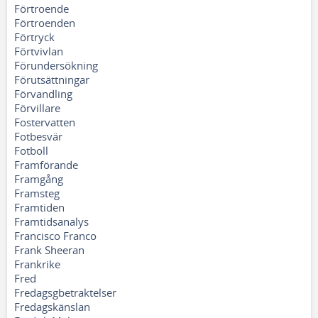
Förtroende
Förtroenden
Förtryck
Förtvivlan
Förundersökning
Förutsättningar
Förvandling
Förvillare
Fostervatten
Fotbesvär
Fotboll
Framförande
Framgång
Framsteg
Framtiden
Framtidsanalys
Francisco Franco
Frank Sheeran
Frankrike
Fred
Fredagsgbetraktelser
Fredagskänslan