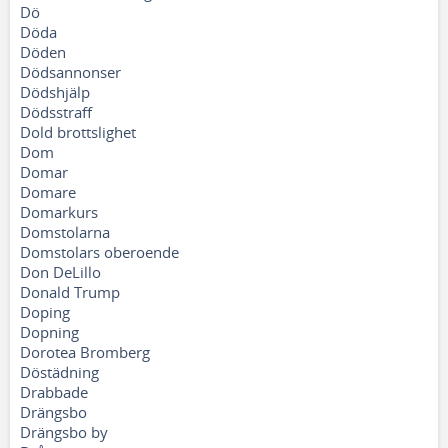
Dö
Döda
Döden
Dödsannonser
Dödshjälp
Dödsstraff
Dold brottslighet
Dom
Domar
Domare
Domarkurs
Domstolarna
Domstolars oberoende
Don DeLillo
Donald Trump
Doping
Dopning
Dorotea Bromberg
Döstädning
Drabbade
Drängsbo
Drängsbo by