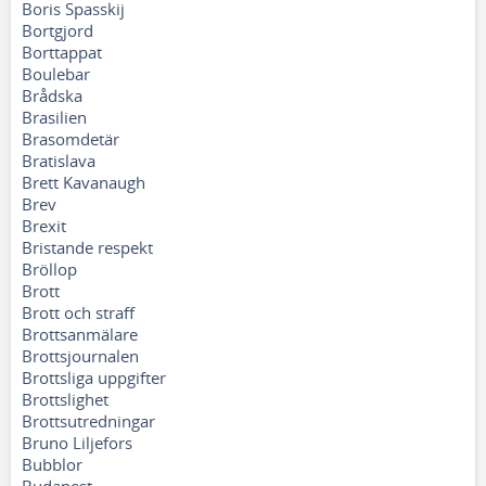
Boris Spasskij
Bortgjord
Borttappat
Boulebar
Brådska
Brasilien
Brasomdetär
Bratislava
Brett Kavanaugh
Brev
Brexit
Bristande respekt
Bröllop
Brott
Brott och straff
Brottsanmälare
Brottsjournalen
Brottsliga uppgifter
Brottslighet
Brottsutredningar
Bruno Liljefors
Bubblor