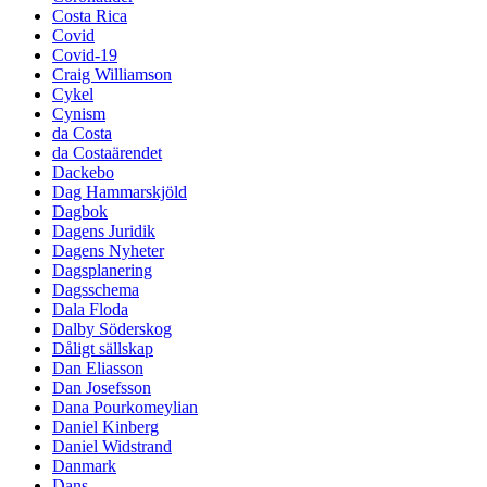
Costa Rica
Covid
Covid-19
Craig Williamson
Cykel
Cynism
da Costa
da Costaärendet
Dackebo
Dag Hammarskjöld
Dagbok
Dagens Juridik
Dagens Nyheter
Dagsplanering
Dagsschema
Dala Floda
Dalby Söderskog
Dåligt sällskap
Dan Eliasson
Dan Josefsson
Dana Pourkomeylian
Daniel Kinberg
Daniel Widstrand
Danmark
Dans