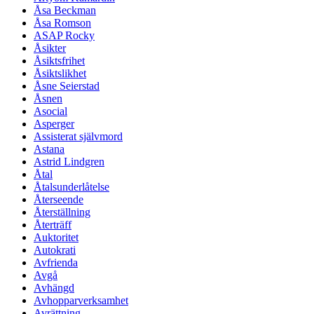
Åsa Beckman
Åsa Romson
ASAP Rocky
Åsikter
Åsiktsfrihet
Åsiktslikhet
Åsne Seierstad
Åsnen
Asocial
Asperger
Assisterat självmord
Astana
Astrid Lindgren
Åtal
Åtalsunderlåtelse
Återseende
Återställning
Återträff
Auktoritet
Autokrati
Avfrienda
Avgå
Avhängd
Avhopparverksamhet
Avrättning