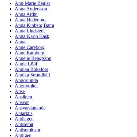
Ann-Marie Begler
Anna Andersson
Anna Ardin
Anna Hedenmo
Anna Kinberg Batra
Anna Lindstedt
Anna-Karin Kask
Annat
Anne Careborg
Anne Ramberg
Annelie Bengtsson
Annie Lööf
Annika Bokefors
Annika Strandhäll
Annorlunda
Anonymitet
Anse
Ansikten
Ansvar
Ansvarstagande
Antarktis
Antilagen
Antisemit
Antisemitism
Äntligen