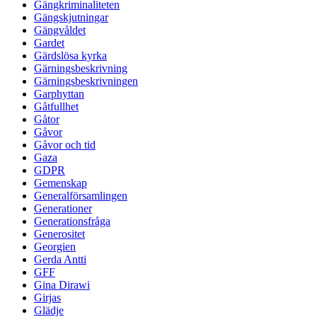
Gängkriminaliteten
Gängskjutningar
Gängvåldet
Gardet
Gärdslösa kyrka
Gärningsbeskrivning
Gärningsbeskrivningen
Garphyttan
Gåtfullhet
Gåtor
Gåvor
Gåvor och tid
Gaza
GDPR
Gemenskap
Generalförsamlingen
Generationer
Generationsfråga
Generositet
Georgien
Gerda Antti
GFF
Gina Dirawi
Girjas
Glädje