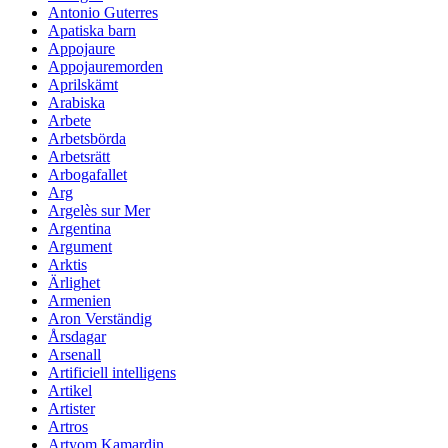
Antonio Guterres
Apatiska barn
Appojaure
Appojauremorden
Aprilskämt
Arabiska
Arbete
Arbetsbörda
Arbetsrätt
Arbogafallet
Arg
Argelès sur Mer
Argentina
Argument
Arktis
Ärlighet
Armenien
Aron Verständig
Årsdagar
Arsenall
Artificiell intelligens
Artikel
Artister
Artros
Artyom Kamardin