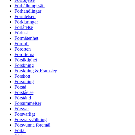
Förföljelse
Förhållningssätt
Förhandlingar
Förintelsen
Förklaringar
Förlåtelse
Förlust
Förmätenhet
Förnuft
Förorten
Förorterna
Försiktighet
Forskning
Forskning & Framsteg
Förskott
Försoning
Förstå
Förståelse
Förstånd
Försummelser
Försvar
Försvarligt
Försvarsställning
Försvunna föremål
Förtal