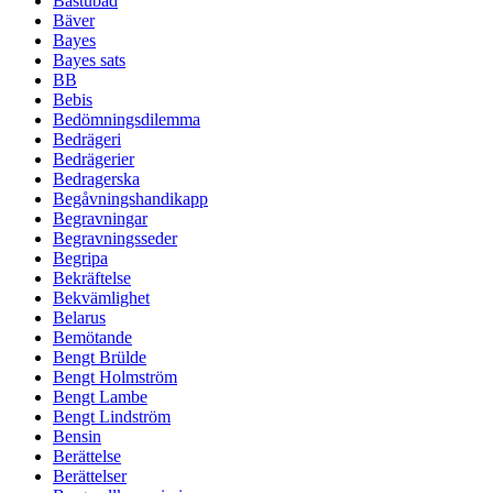
Bastubad
Bäver
Bayes
Bayes sats
BB
Bebis
Bedömningsdilemma
Bedrägeri
Bedrägerier
Bedragerska
Begåvningshandikapp
Begravningar
Begravningsseder
Begripa
Bekräftelse
Bekvämlighet
Belarus
Bemötande
Bengt Brülde
Bengt Holmström
Bengt Lambe
Bengt Lindström
Bensin
Berättelse
Berättelser