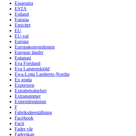
Essaouira
ESTA
Estland
Estonia
Etnicitet
EU
EU-val
Europa
Europakonventionen
Europas länder
Eutanasi
Eva Forslund
Eva Langenskiöld
Ewa-Lotta Lambertz-Nordin
Ex gratia
Expressen
Extrabetraktelser
Extranummer
Extremfeminism
F
Fabriksåterställning
Facebook
Facit
Fader vår
Faderskap