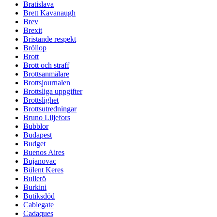
Bratislava
Brett Kavanaugh
Brev
Brexit
Bristande respekt
Bröllop
Brott
Brott och straff
Brottsanmälare
Brottsjournalen
Brottsliga uppgifter
Brottslighet
Brottsutredningar
Bruno Liljefors
Bubblor
Budapest
Budget
Buenos Aires
Bujanovac
Bülent Keres
Bullerö
Burkini
Butiksdöd
Cablegate
Cadaques