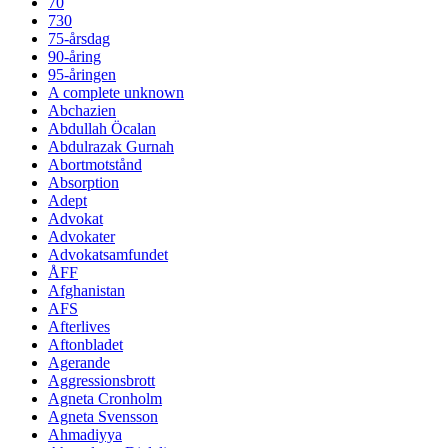
70
730
75-årsdag
90-åring
95-åringen
A complete unknown
Abchazien
Abdullah Öcalan
Abdulrazak Gurnah
Abortmotstånd
Absorption
Adept
Advokat
Advokater
Advokatsamfundet
ÅFF
Afghanistan
AFS
Afterlives
Aftonbladet
Agerande
Aggressionsbrott
Agneta Cronholm
Agneta Svensson
Ahmadiyya