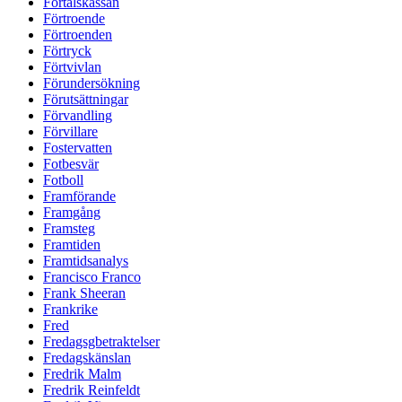
Förtalskassan
Förtroende
Förtroenden
Förtryck
Förtvivlan
Förundersökning
Förutsättningar
Förvandling
Förvillare
Fostervatten
Fotbesvär
Fotboll
Framförande
Framgång
Framsteg
Framtiden
Framtidsanalys
Francisco Franco
Frank Sheeran
Frankrike
Fred
Fredagsgbetraktelser
Fredagskänslan
Fredrik Malm
Fredrik Reinfeldt