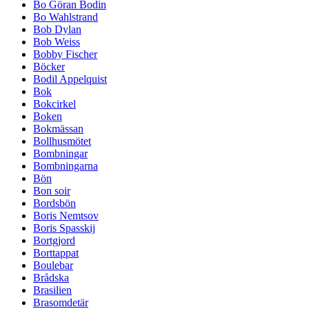
Bo Göran Bodin
Bo Wahlstrand
Bob Dylan
Bob Weiss
Bobby Fischer
Böcker
Bodil Appelquist
Bok
Bokcirkel
Boken
Bokmässan
Bollhusmötet
Bombningar
Bombningarna
Bön
Bon soir
Bordsbön
Boris Nemtsov
Boris Spasskij
Bortgjord
Borttappat
Boulebar
Brådska
Brasilien
Brasomdetär