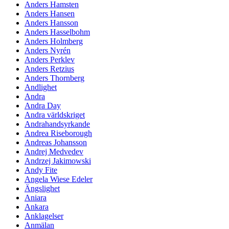
Anders Hamsten
Anders Hansen
Anders Hansson
Anders Hasselbohm
Anders Holmberg
Anders Nyrén
Anders Perklev
Anders Retzius
Anders Thornberg
Andlighet
Andra
Andra Day
Andra världskriget
Andrahandsyrkande
Andrea Riseborough
Andreas Johansson
Andrej Medvedev
Andrzej Jakimowski
Andy Fite
Angela Wiese Edeler
Ängslighet
Aniara
Ankara
Anklagelser
Anmälan