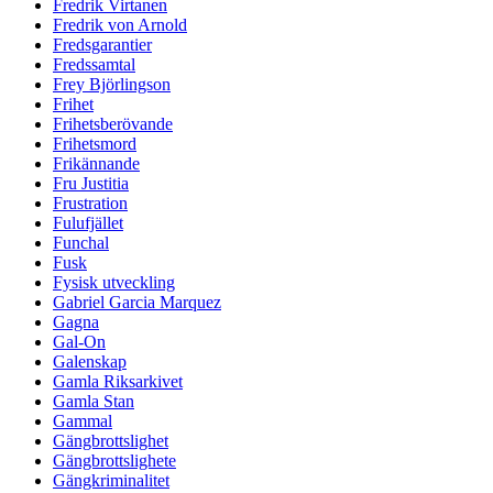
Fredrik Virtanen
Fredrik von Arnold
Fredsgarantier
Fredssamtal
Frey Björlingson
Frihet
Frihetsberövande
Frihetsmord
Frikännande
Fru Justitia
Frustration
Fulufjället
Funchal
Fusk
Fysisk utveckling
Gabriel Garcia Marquez
Gagna
Gal-On
Galenskap
Gamla Riksarkivet
Gamla Stan
Gammal
Gängbrottslighet
Gängbrottslighete
Gängkriminalitet