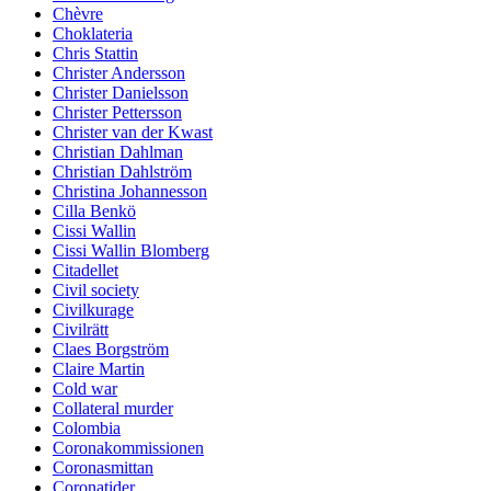
Chèvre
Choklateria
Chris Stattin
Christer Andersson
Christer Danielsson
Christer Pettersson
Christer van der Kwast
Christian Dahlman
Christian Dahlström
Christina Johannesson
Cilla Benkö
Cissi Wallin
Cissi Wallin Blomberg
Citadellet
Civil society
Civilkurage
Civilrätt
Claes Borgström
Claire Martin
Cold war
Collateral murder
Colombia
Coronakommissionen
Coronasmittan
Coronatider