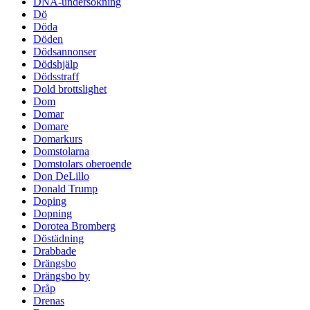
DNA-undersökning
Dö
Döda
Döden
Dödsannonser
Dödshjälp
Dödsstraff
Dold brottslighet
Dom
Domar
Domare
Domarkurs
Domstolarna
Domstolars oberoende
Don DeLillo
Donald Trump
Doping
Dopning
Dorotea Bromberg
Döstädning
Drabbade
Drängsbo
Drängsbo by
Dråp
Drenas