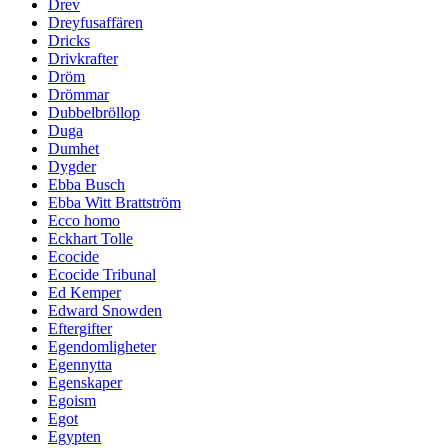
Drev
Dreyfusaffären
Dricks
Drivkrafter
Dröm
Drömmar
Dubbelbröllop
Duga
Dumhet
Dygder
Ebba Busch
Ebba Witt Brattström
Ecco homo
Eckhart Tolle
Ecocide
Ecocide Tribunal
Ed Kemper
Edward Snowden
Eftergifter
Egendomligheter
Egennytta
Egenskaper
Egoism
Egot
Egypten