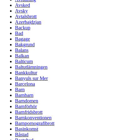
Avsked
Avsky
Avtalsbrott
Azerbajdzjan
Backup
Bad
Bagage
Bakgrund
Balans
Balkan
Balticum
Baltutlämningen
Bankkultur
Banyuls sur Mer
Barcelona
Barn
Barnbarn
Barndomen
Barnförhör
Barnfridsbrott
Barnkonventionen
Barnpornografibrott
Basinkomst
Båstad