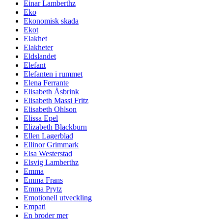
Einar Lamberthz
Eko
Ekonomisk skada
Ekot
Elakhet
Elakheter
Eldslandet
Elefant
Elefanten i rummet
Elena Ferrante
Elisabeth Åsbrink
Elisabeth Massi Fritz
Elisabeth Ohlson
Elissa Epel
Elizabeth Blackburn
Ellen Lagerblad
Ellinor Grimmark
Elsa Westerstad
Elsvig Lamberthz
Emma
Emma Frans
Emma Prytz
Emotionell utveckling
Empati
En broder mer