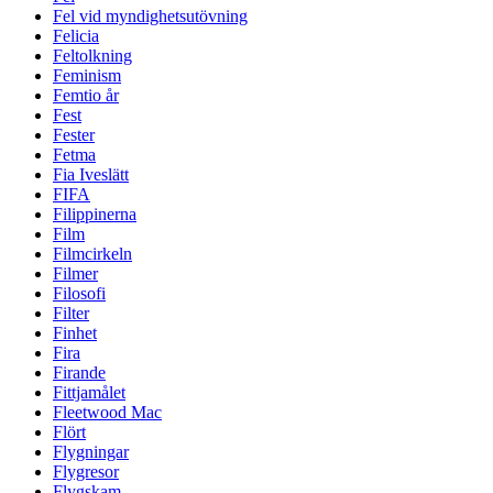
Fel vid myndighetsutövning
Felicia
Feltolkning
Feminism
Femtio år
Fest
Fester
Fetma
Fia Iveslätt
FIFA
Filippinerna
Film
Filmcirkeln
Filmer
Filosofi
Filter
Finhet
Fira
Firande
Fittjamålet
Fleetwood Mac
Flört
Flygningar
Flygresor
Flygskam