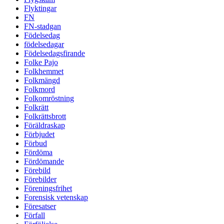
Flyktingar
FN
FN-stadgan
Födelsedag
födelsedagar
Födelsedagsfirande
Folke Pajo
Folkhemmet
Folkmängd
Folkmord
Folkomröstning
Folkrätt
Folkrättsbrott
Föräldraskap
Förbjudet
Förbud
Fördöma
Fördömande
Förebild
Förebilder
Föreningsfrihet
Forensisk vetenskap
Föresatser
Förfall