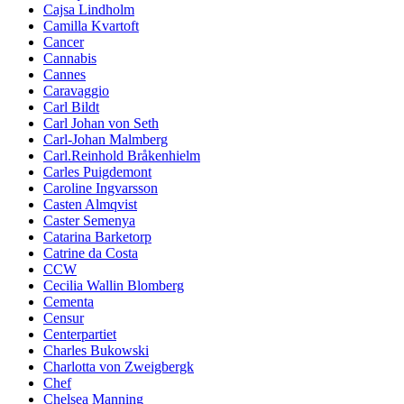
Cajsa Lindholm
Camilla Kvartoft
Cancer
Cannabis
Cannes
Caravaggio
Carl Bildt
Carl Johan von Seth
Carl-Johan Malmberg
Carl.Reinhold Bråkenhielm
Carles Puigdemont
Caroline Ingvarsson
Casten Almqvist
Caster Semenya
Catarina Barketorp
Catrine da Costa
CCW
Cecilia Wallin Blomberg
Cementa
Censur
Centerpartiet
Charles Bukowski
Charlotta von Zweigbergk
Chef
Chelsea Manning