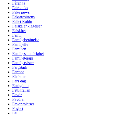
Fåfänga
Fairbanks
Fake news
Faktaresistens
Fallet Robin
Falska anklagelser
Falskhet
Familj
Familjeberättelse
Familjeliv
Familjen
Familjesamhörighet
Familjeterapi
Familjetvister
Färgstark
Farmor
Färöarna
Fars dag
Fattigdom
Fattigfällan
Favör
Favörer
Favoritplatser
Feghet
Fel