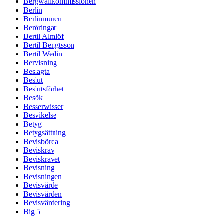
Bergwallkommissionen
Berlin
Berlinmuren
Beröringar
Bertil Almlöf
Bertil Bengtsson
Bertil Wedin
Bervisning
Beslagta
Beslut
Beslutsförhet
Besök
Besserwisser
Besvikelse
Betyg
Betygsättning
Bevisbörda
Beviskrav
Beviskravet
Bevisning
Bevisningen
Bevisvärde
Bevisvärden
Bevisvärdering
Big 5