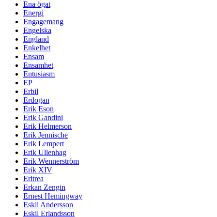
Ena ögat
Energi
Engagemang
Engelska
England
Enkelhet
Ensam
Ensamhet
Entusiasm
EP
Erbil
Erdogan
Erik Eson
Erik Gandini
Erik Helmerson
Erik Jennische
Erik Lempert
Erik Ullenhag
Erik Wennerström
Erik XIV
Eritrea
Erkan Zengin
Ernest Hemingway
Eskil Andersson
Eskil Erlandsson