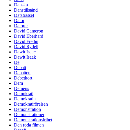
Danska
Danstillstånd
Datatrassel
Dator
Datorer
David Cameron
David Eberhard
David Fredin
David Rydell
Dawit Isaac
Dawit Isaak
De
Debatt
Debatten
Debetkort
Dem
Demens
Demokrati
Demokratin
Demokratirörelsen
Demonstration
Demonstrationer
Demonstrationsfrihet
Den röda filmen