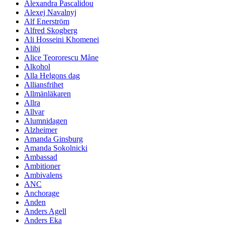
Alexandra Pascalidou
Alexej Navalnyj
Alf Enerström
Alfred Skogberg
Ali Hosseini Khomenei
Alibi
Alice Teororescu Måne
Alkohol
Alla Helgons dag
Alliansfrihet
Allmänläkaren
Allra
Allvar
Alumnidagen
Alzheimer
Amanda Ginsburg
Amanda Sokolnicki
Ambassad
Ambitioner
Ambivalens
ANC
Anchorage
Anden
Anders Agell
Anders Eka