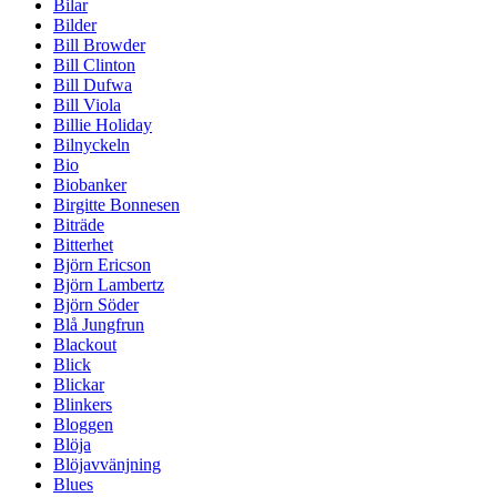
Bilar
Bilder
Bill Browder
Bill Clinton
Bill Dufwa
Bill Viola
Billie Holiday
Bilnyckeln
Bio
Biobanker
Birgitte Bonnesen
Biträde
Bitterhet
Björn Ericson
Björn Lambertz
Björn Söder
Blå Jungfrun
Blackout
Blick
Blickar
Blinkers
Bloggen
Blöja
Blöjavvänjning
Blues