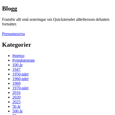
Blogg
Framför allt små noteringar om Quickärendet allteftersom debatten
fortsätter.
Prenumera/rss
Kategorier
#metoo
#vimåsteprata
100 år
1947
1950-talet
1960-talet
1969
1970-talet
2016
2020
2025
50 år
500 år