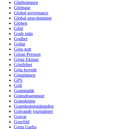
Glädjeämnen
Gliringar
Global governance
Global uppvärmning
Globen
Glöd
Gode män
Godhet
Goliat
Göra gott
Göran Persson
Gösta Ekman
Göstfrihet
Göta hovrätt
Götaplatsen
GPS
Gräl
Grammatik
Gränsdragningar
Granskning
Granskningsnämnden
Grävande journalister
Gravar
Gravfrid
Greta Garbo