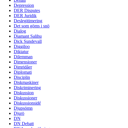
Denali
Depression
DER Disputes
DER Juridik
Deslegitimering
Det som göms i snö
Dialog
Diamant Salihu
Dick Sundevall
Diggiloo
Diktatur
Dilemman
Dimensioner
Dimridåer
Diplomati
Disciplin
Diskmaskiner
Diskriminering
Diskussion
Diskussioner
Diskussionsidé
Djupsömn
Djurö
DN
DN Debatt