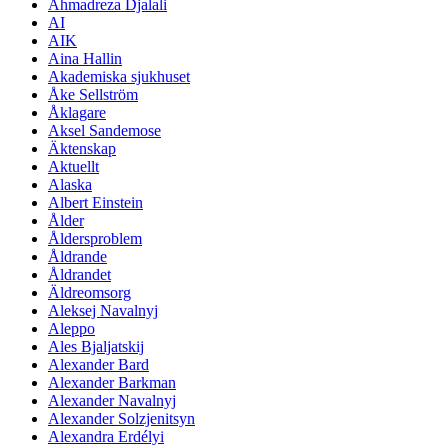
Ahmadreza Djalali
AI
AIK
Aina Hallin
Akademiska sjukhuset
Åke Sellström
Åklagare
Aksel Sandemose
Äktenskap
Aktuellt
Alaska
Albert Einstein
Ålder
Åldersproblem
Åldrande
Åldrandet
Äldreomsorg
Aleksej Navalnyj
Aleppo
Ales Bjaljatskij
Alexander Bard
Alexander Barkman
Alexander Navalnyj
Alexander Solzjenitsyn
Alexandra Erdélyi