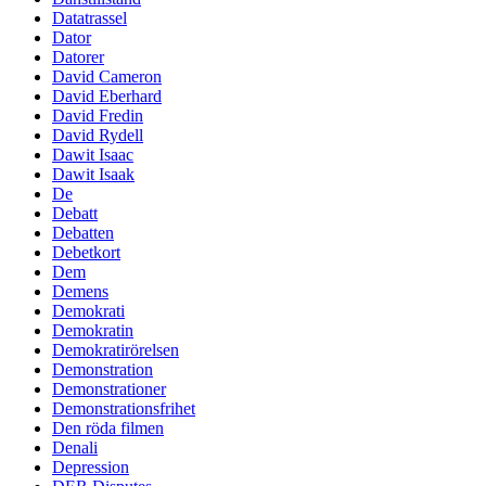
Datatrassel
Dator
Datorer
David Cameron
David Eberhard
David Fredin
David Rydell
Dawit Isaac
Dawit Isaak
De
Debatt
Debatten
Debetkort
Dem
Demens
Demokrati
Demokratin
Demokratirörelsen
Demonstration
Demonstrationer
Demonstrationsfrihet
Den röda filmen
Denali
Depression