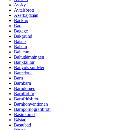
Avsky
Avtalsbrott
Azerbajdzjan
Backup
Bad
Bagage
Bakgrund
Balans
Balkan
Balticum
Baltutlämningen
Bankkultur
Banyuls sur Mer
Barcelona
Barn
Barnbarn
Barndomen
Barnförhör
Barnfridsbrott
Barnkonventionen
Barnpornografibrott
Basinkomst
Båstad
Bastubad