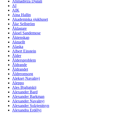
Ahmadreza Djalali
AI
AIK
Aina Hallin
Akademiska sjukhuset
Åke Sellström
Åklagare
Aksel Sandemose
Äktenskap
Aktuellt
Alaska
Albert Einstein
Ålder
Åldersproblem
Åldrande
Åldrandet
Äldreomsorg
Aleksej Navalnyj
Aleppo
Ales Bjaljatskij
Alexander Bard
Alexander Barkman
Alexander Navalnyj
Alexander Solzjenitsyn
Alexandra Erdélyi