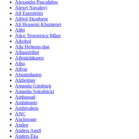
Alexandra Pascalidou
Alexej Navalnyj
Alf Enerström
Alfred Skogberg
Ali Hosseini Khomenei
Alibi
Alice Teororescu Måne
Alkohol
Alla Helgons dag
Alliansfrihet
Allmänläkaren
Allra
Allvar
Alumnidagen
Alzheimer
Amanda Ginsburg
Amanda Sokolnicki
Ambassad
Ambitioner
Ambivalens
ANC
Anchorage
Anden
Anders Agell
Anders Eka