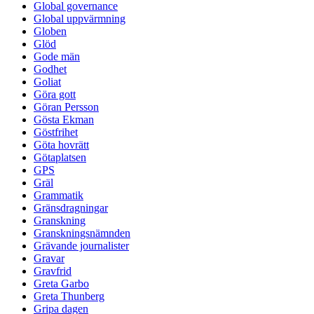
Global governance
Global uppvärmning
Globen
Glöd
Gode män
Godhet
Goliat
Göra gott
Göran Persson
Gösta Ekman
Göstfrihet
Göta hovrätt
Götaplatsen
GPS
Gräl
Grammatik
Gränsdragningar
Granskning
Granskningsnämnden
Grävande journalister
Gravar
Gravfrid
Greta Garbo
Greta Thunberg
Gripa dagen