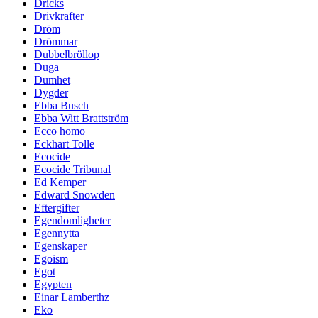
Dricks
Drivkrafter
Dröm
Drömmar
Dubbelbröllop
Duga
Dumhet
Dygder
Ebba Busch
Ebba Witt Brattström
Ecco homo
Eckhart Tolle
Ecocide
Ecocide Tribunal
Ed Kemper
Edward Snowden
Eftergifter
Egendomligheter
Egennytta
Egenskaper
Egoism
Egot
Egypten
Einar Lamberthz
Eko