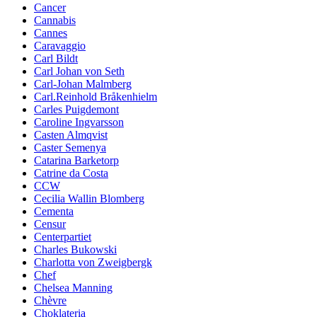
Cancer
Cannabis
Cannes
Caravaggio
Carl Bildt
Carl Johan von Seth
Carl-Johan Malmberg
Carl.Reinhold Bråkenhielm
Carles Puigdemont
Caroline Ingvarsson
Casten Almqvist
Caster Semenya
Catarina Barketorp
Catrine da Costa
CCW
Cecilia Wallin Blomberg
Cementa
Censur
Centerpartiet
Charles Bukowski
Charlotta von Zweigbergk
Chef
Chelsea Manning
Chèvre
Choklateria