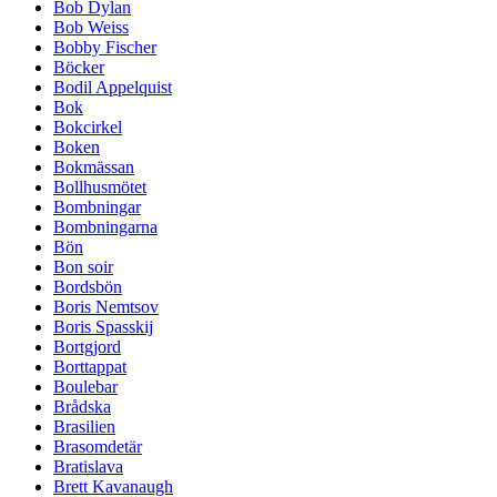
Bob Dylan
Bob Weiss
Bobby Fischer
Böcker
Bodil Appelquist
Bok
Bokcirkel
Boken
Bokmässan
Bollhusmötet
Bombningar
Bombningarna
Bön
Bon soir
Bordsbön
Boris Nemtsov
Boris Spasskij
Bortgjord
Borttappat
Boulebar
Brådska
Brasilien
Brasomdetär
Bratislava
Brett Kavanaugh