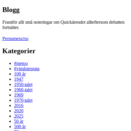
Blogg
Framför allt små noteringar om Quickärendet allteftersom debatten
fortsätter.
Prenumera/rss
Kategorier
#metoo
#vimåsteprata
100 år
1947
1950-talet
1960-talet
1969
1970-talet
2016
2020
2025
50 år
500 år