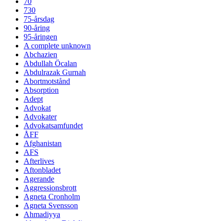
70
730
75-årsdag
90-åring
95-åringen
A complete unknown
Abchazien
Abdullah Öcalan
Abdulrazak Gurnah
Abortmotstånd
Absorption
Adept
Advokat
Advokater
Advokatsamfundet
ÅFF
Afghanistan
AFS
Afterlives
Aftonbladet
Agerande
Aggressionsbrott
Agneta Cronholm
Agneta Svensson
Ahmadiyya