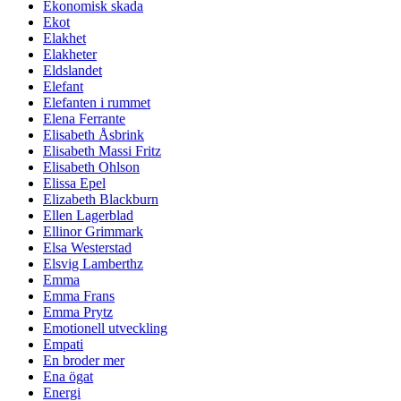
Ekonomisk skada
Ekot
Elakhet
Elakheter
Eldslandet
Elefant
Elefanten i rummet
Elena Ferrante
Elisabeth Åsbrink
Elisabeth Massi Fritz
Elisabeth Ohlson
Elissa Epel
Elizabeth Blackburn
Ellen Lagerblad
Ellinor Grimmark
Elsa Westerstad
Elsvig Lamberthz
Emma
Emma Frans
Emma Prytz
Emotionell utveckling
Empati
En broder mer
Ena ögat
Energi