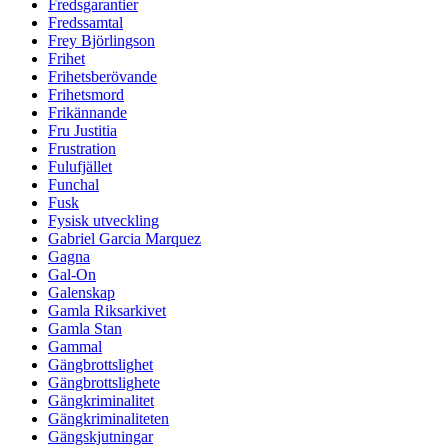
Fredsgarantier
Fredssamtal
Frey Björlingson
Frihet
Frihetsberövande
Frihetsmord
Frikännande
Fru Justitia
Frustration
Fulufjället
Funchal
Fusk
Fysisk utveckling
Gabriel Garcia Marquez
Gagna
Gal-On
Galenskap
Gamla Riksarkivet
Gamla Stan
Gammal
Gängbrottslighet
Gängbrottslighete
Gängkriminalitet
Gängkriminaliteten
Gängskjutningar