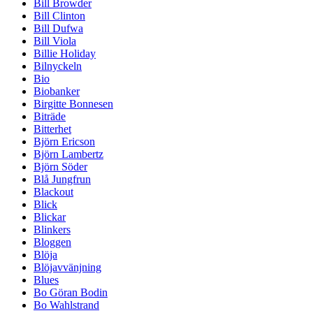
Bill Browder
Bill Clinton
Bill Dufwa
Bill Viola
Billie Holiday
Bilnyckeln
Bio
Biobanker
Birgitte Bonnesen
Biträde
Bitterhet
Björn Ericson
Björn Lambertz
Björn Söder
Blå Jungfrun
Blackout
Blick
Blickar
Blinkers
Bloggen
Blöja
Blöjavvänjning
Blues
Bo Göran Bodin
Bo Wahlstrand