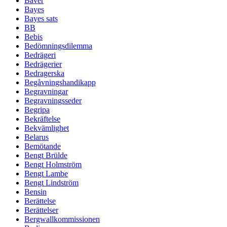
Bäver
Bayes
Bayes sats
BB
Bebis
Bedömningsdilemma
Bedrägeri
Bedrägerier
Bedragerska
Begåvningshandikapp
Begravningar
Begravningsseder
Begripa
Bekräftelse
Bekvämlighet
Belarus
Bemötande
Bengt Brülde
Bengt Holmström
Bengt Lambe
Bengt Lindström
Bensin
Berättelse
Berättelser
Bergwallkommissionen