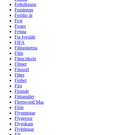
Feltolkning
Feminism
Femtio år
Fest
Fester
Fetma
Fia Iveslätt
FIFA
Filippinerna
Film
Filmcirkeln
Filmer
Filosofi
Filter
Finhet
Fira
Firande
Fittjamålet
Fleetwood Mac
Flört
Flygningar
Flygresor
Flygskam
Flyktingar
FN