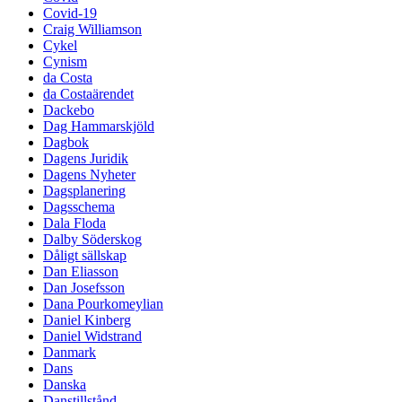
Covid-19
Craig Williamson
Cykel
Cynism
da Costa
da Costaärendet
Dackebo
Dag Hammarskjöld
Dagbok
Dagens Juridik
Dagens Nyheter
Dagsplanering
Dagsschema
Dala Floda
Dalby Söderskog
Dåligt sällskap
Dan Eliasson
Dan Josefsson
Dana Pourkomeylian
Daniel Kinberg
Daniel Widstrand
Danmark
Dans
Danska
Danstillstånd