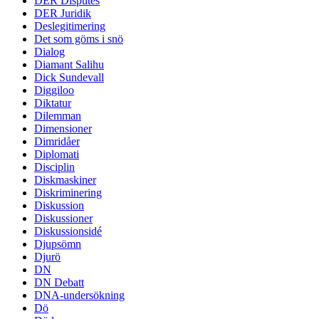
DER Disputes
DER Juridik
Deslegitimering
Det som göms i snö
Dialog
Diamant Salihu
Dick Sundevall
Diggiloo
Diktatur
Dilemman
Dimensioner
Dimridåer
Diplomati
Disciplin
Diskmaskiner
Diskriminering
Diskussion
Diskussioner
Diskussionsidé
Djupsömn
Djurö
DN
DN Debatt
DNA-undersökning
Dö