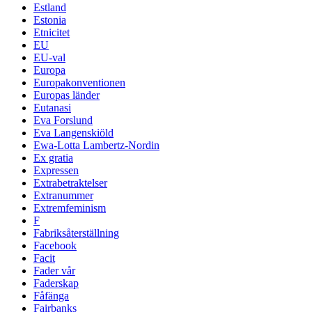
Estland
Estonia
Etnicitet
EU
EU-val
Europa
Europakonventionen
Europas länder
Eutanasi
Eva Forslund
Eva Langenskiöld
Ewa-Lotta Lambertz-Nordin
Ex gratia
Expressen
Extrabetraktelser
Extranummer
Extremfeminism
F
Fabriksåterställning
Facebook
Facit
Fader vår
Faderskap
Fåfänga
Fairbanks