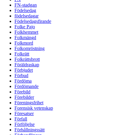
FN-stadgan
Födelsedag
födelsedagar
Födelsedagsfirande
Folke Pajo
Folkhemmet
Folkmängd
Folkmord
Folkomröstning
Folkrätt
Folkrättsbrott
Föräldraskap
Förbjudet
Förbud
Fördöma
Fördömande
Förebild
Förebilder
Föreningsfrihet
Forensisk vetenskap
Föresatser
Förfall
Förföljelse
Förhållningssätt