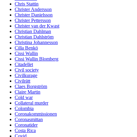
Chris Stattin
Christer Andersson
Christer Danielsson
Christer Pettersson
Christer van der Kwast
Christian Dahlman
Christian Dahlström
Christina Johannesson
Cilla Benkö
Cissi Wallin
Cissi Wallin Blomberg
Citadellet
Civil society
Civilkurage
Civilrätt
Claes Borgström
Claire Martin
Cold war
Collateral murder
Colombia
Coronakommissionen
Coronasmittan
Coronatider
Costa Rica
Covid