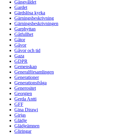
Gängvåldet
Gardet
Gärdslösa kyrka
Gärningsbeskrivning
Gärningsbeskrivningen
Garphyttan
Gåtfullhet
Gåtor
Gåvor
Gåvor och tid
Gaza
GDPR
Gemenskap
Generalförsamlingen
Generationer
Generationsfråga
Generositet
Georgien
Gerda Antti
GFF
Gina Dirawi
Girjas
Glädje
Glädjeämnen
Gliringar