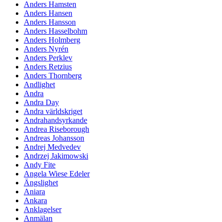
Anders Hamsten
Anders Hansen
Anders Hansson
Anders Hasselbohm
Anders Holmberg
Anders Nyrén
Anders Perklev
Anders Retzius
Anders Thornberg
Andlighet
Andra
Andra Day
Andra världskriget
Andrahandsyrkande
Andrea Riseborough
Andreas Johansson
Andrej Medvedev
Andrzej Jakimowski
Andy Fite
Angela Wiese Edeler
Ängslighet
Aniara
Ankara
Anklagelser
Anmälan