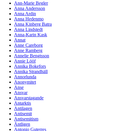
Ann-Marie Begler
Anna Andersson
Anna Ardin
Anna Hedenmo
Anna Kinberg Batra
Anna Lindstedt
Anna-Karin Kask
Annat
Anne Careborg
Anne Ramberg
Annelie Bengtsson
Annie Lööf
Annika Bokefors
Annika Strandhäll
Annorlunda
Anonymitet
Anse
Ansvar
Ansvarstagande
Antarktis
Antilagen
Antisemit
Antisemitism
Äntligen
Antonio Guterres