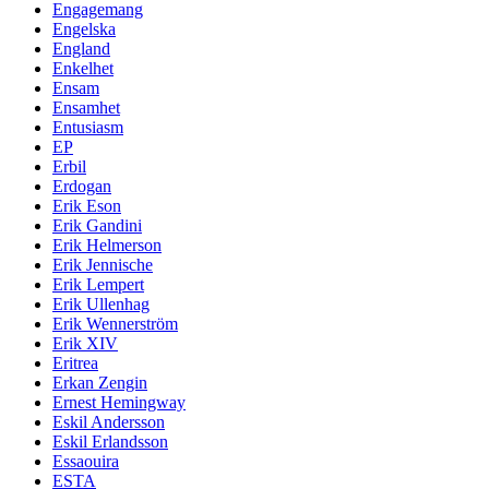
Engagemang
Engelska
England
Enkelhet
Ensam
Ensamhet
Entusiasm
EP
Erbil
Erdogan
Erik Eson
Erik Gandini
Erik Helmerson
Erik Jennische
Erik Lempert
Erik Ullenhag
Erik Wennerström
Erik XIV
Eritrea
Erkan Zengin
Ernest Hemingway
Eskil Andersson
Eskil Erlandsson
Essaouira
ESTA