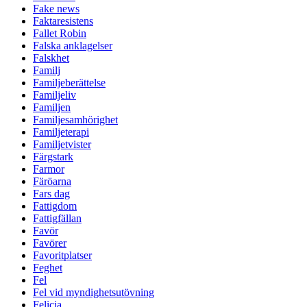
Fake news
Faktaresistens
Fallet Robin
Falska anklagelser
Falskhet
Familj
Familjeberättelse
Familjeliv
Familjen
Familjesamhörighet
Familjeterapi
Familjetvister
Färgstark
Farmor
Färöarna
Fars dag
Fattigdom
Fattigfällan
Favör
Favörer
Favoritplatser
Feghet
Fel
Fel vid myndighetsutövning
Felicia