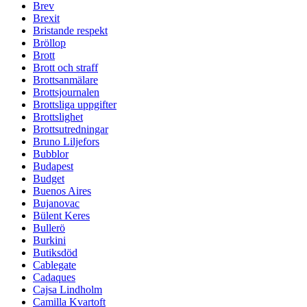
Brev
Brexit
Bristande respekt
Bröllop
Brott
Brott och straff
Brottsanmälare
Brottsjournalen
Brottsliga uppgifter
Brottslighet
Brottsutredningar
Bruno Liljefors
Bubblor
Budapest
Budget
Buenos Aires
Bujanovac
Bülent Keres
Bullerö
Burkini
Butiksdöd
Cablegate
Cadaques
Cajsa Lindholm
Camilla Kvartoft