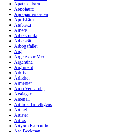
Apatiska barn
Appojaure
Appojauremorden
Aprilskämt
Arabiska
Arbete
Arbetsbörda
Arbetsrätt
Arbogafallet
Arg
Argelès sur Mer
Argentina
Argument
Arktis
Ärlighet
Armenien
Aron Verständig
Årsdagar
Arsenall
Artificiell intelligens
Artikel
Artister
Artros
Artyom Kamardin
Åsa Beckman