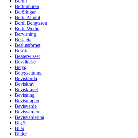
Berlin
Berlinmuren
Beröringar
Bertil Almlöf
Bertil Bengtsson
Bertil Wedin
Bervisning
Beslagta
Beslutsförhet
Besök
Besserwisser
Besvikelse
Betyg
Betygsättning
Bevisbörda
Beviskrav
Beviskravet
Bevisning
Bevisningen
Bevisvärde
Bevisvärden
Bevisvärdering
Big 5
Bilar
Bilder