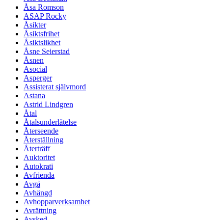
Åsa Romson
ASAP Rocky
Åsikter
Åsiktsfrihet
Åsiktslikhet
Åsne Seierstad
Åsnen
Asocial
Asperger
Assisterat självmord
Astana
Astrid Lindgren
Åtal
Åtalsunderlåtelse
Återseende
Återställning
Återträff
Auktoritet
Autokrati
Avfrienda
Avgå
Avhängd
Avhopparverksamhet
Avrättning
Avsked