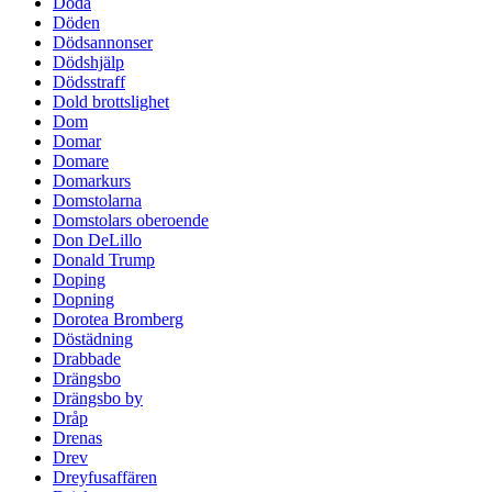
Döda
Döden
Dödsannonser
Dödshjälp
Dödsstraff
Dold brottslighet
Dom
Domar
Domare
Domarkurs
Domstolarna
Domstolars oberoende
Don DeLillo
Donald Trump
Doping
Dopning
Dorotea Bromberg
Döstädning
Drabbade
Drängsbo
Drängsbo by
Dråp
Drenas
Drev
Dreyfusaffären