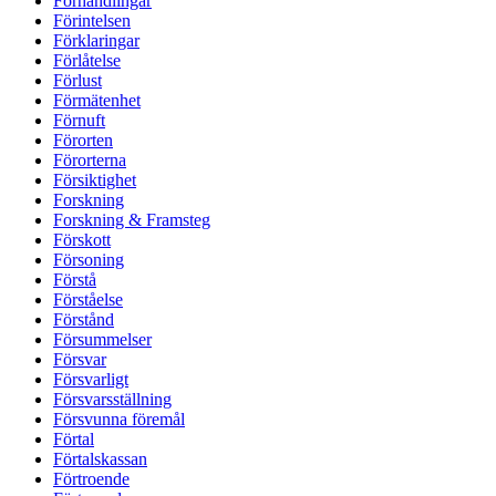
Förhandlingar
Förintelsen
Förklaringar
Förlåtelse
Förlust
Förmätenhet
Förnuft
Förorten
Förorterna
Försiktighet
Forskning
Forskning & Framsteg
Förskott
Försoning
Förstå
Förståelse
Förstånd
Försummelser
Försvar
Försvarligt
Försvarsställning
Försvunna föremål
Förtal
Förtalskassan
Förtroende