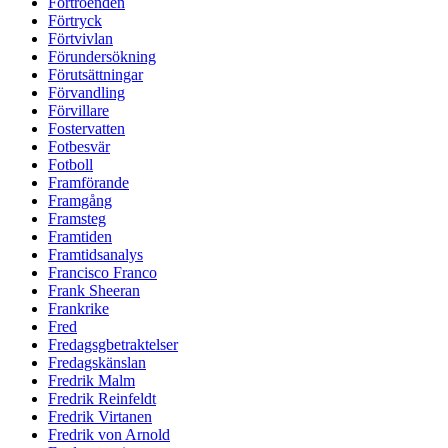
Förtroenden
Förtryck
Förtvivlan
Förundersökning
Förutsättningar
Förvandling
Förvillare
Fostervatten
Fotbesvär
Fotboll
Framförande
Framgång
Framsteg
Framtiden
Framtidsanalys
Francisco Franco
Frank Sheeran
Frankrike
Fred
Fredagsgbetraktelser
Fredagskänslan
Fredrik Malm
Fredrik Reinfeldt
Fredrik Virtanen
Fredrik von Arnold