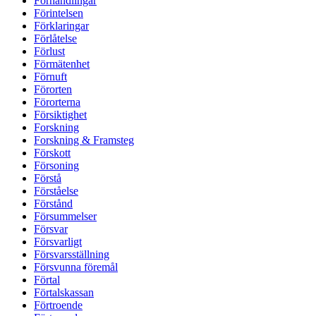
Förhandlingar
Förintelsen
Förklaringar
Förlåtelse
Förlust
Förmätenhet
Förnuft
Förorten
Förorterna
Försiktighet
Forskning
Forskning & Framsteg
Förskott
Försoning
Förstå
Förståelse
Förstånd
Försummelser
Försvar
Försvarligt
Försvarsställning
Försvunna föremål
Förtal
Förtalskassan
Förtroende