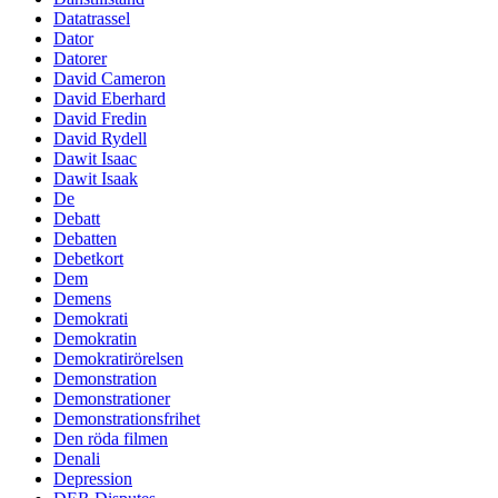
Datatrassel
Dator
Datorer
David Cameron
David Eberhard
David Fredin
David Rydell
Dawit Isaac
Dawit Isaak
De
Debatt
Debatten
Debetkort
Dem
Demens
Demokrati
Demokratin
Demokratirörelsen
Demonstration
Demonstrationer
Demonstrationsfrihet
Den röda filmen
Denali
Depression