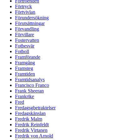
Förtroenden
Förtryck
Förtvivlan
Förundersökning
Förutsättningar
Förvandling
Förvillare
Fostervatten
Fotbesvär
Fotboll
Framförande
Framgång
Framsteg
Framtiden
Framtidsanalys
Francisco Franco
Frank Sheeran
Frankrike
Fred
Fredagsgbetraktelser
Fredagskänslan
Fredrik Malm
Fredrik Reinfeldt
Fredrik Virtanen
Fredrik von Arnold