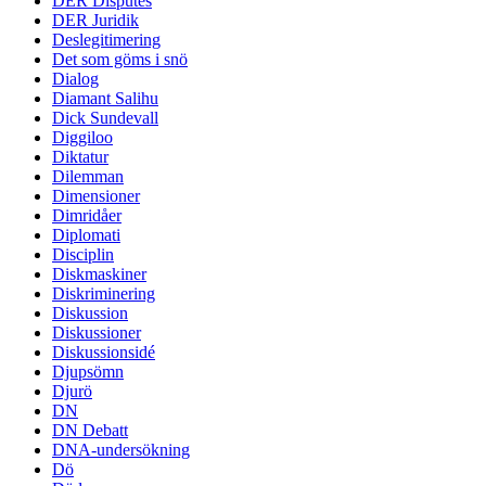
DER Disputes
DER Juridik
Deslegitimering
Det som göms i snö
Dialog
Diamant Salihu
Dick Sundevall
Diggiloo
Diktatur
Dilemman
Dimensioner
Dimridåer
Diplomati
Disciplin
Diskmaskiner
Diskriminering
Diskussion
Diskussioner
Diskussionsidé
Djupsömn
Djurö
DN
DN Debatt
DNA-undersökning
Dö