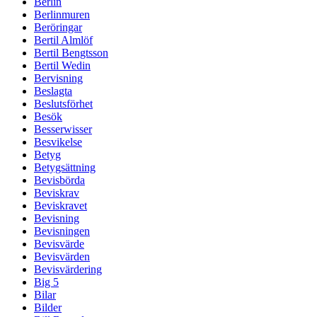
Berlin
Berlinmuren
Beröringar
Bertil Almlöf
Bertil Bengtsson
Bertil Wedin
Bervisning
Beslagta
Beslutsförhet
Besök
Besserwisser
Besvikelse
Betyg
Betygsättning
Bevisbörda
Beviskrav
Beviskravet
Bevisning
Bevisningen
Bevisvärde
Bevisvärden
Bevisvärdering
Big 5
Bilar
Bilder