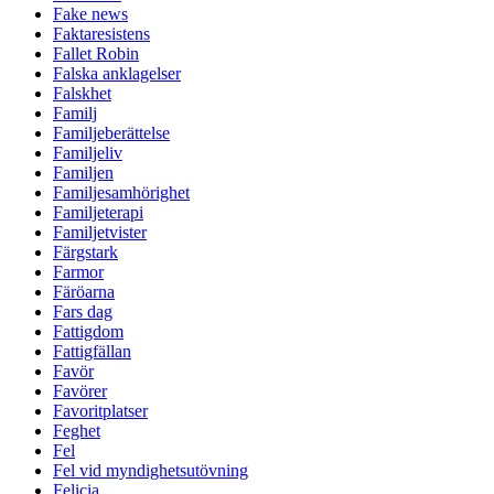
Fake news
Faktaresistens
Fallet Robin
Falska anklagelser
Falskhet
Familj
Familjeberättelse
Familjeliv
Familjen
Familjesamhörighet
Familjeterapi
Familjetvister
Färgstark
Farmor
Färöarna
Fars dag
Fattigdom
Fattigfällan
Favör
Favörer
Favoritplatser
Feghet
Fel
Fel vid myndighetsutövning
Felicia