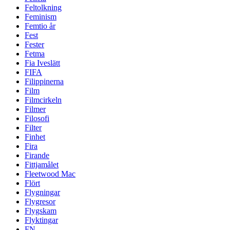
Feltolkning
Feminism
Femtio år
Fest
Fester
Fetma
Fia Iveslätt
FIFA
Filippinerna
Film
Filmcirkeln
Filmer
Filosofi
Filter
Finhet
Fira
Firande
Fittjamålet
Fleetwood Mac
Flört
Flygningar
Flygresor
Flygskam
Flyktingar
FN