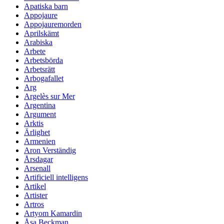
Apatiska barn
Appojaure
Appojauremorden
Aprilskämt
Arabiska
Arbete
Arbetsbörda
Arbetsrätt
Arbogafallet
Arg
Argelès sur Mer
Argentina
Argument
Arktis
Ärlighet
Armenien
Aron Verständig
Årsdagar
Arsenall
Artificiell intelligens
Artikel
Artister
Artros
Artyom Kamardin
Åsa Beckman