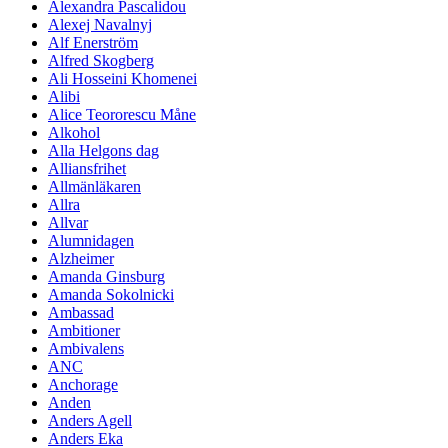
Alexandra Pascalidou
Alexej Navalnyj
Alf Enerström
Alfred Skogberg
Ali Hosseini Khomenei
Alibi
Alice Teororescu Måne
Alkohol
Alla Helgons dag
Alliansfrihet
Allmänläkaren
Allra
Allvar
Alumnidagen
Alzheimer
Amanda Ginsburg
Amanda Sokolnicki
Ambassad
Ambitioner
Ambivalens
ANC
Anchorage
Anden
Anders Agell
Anders Eka