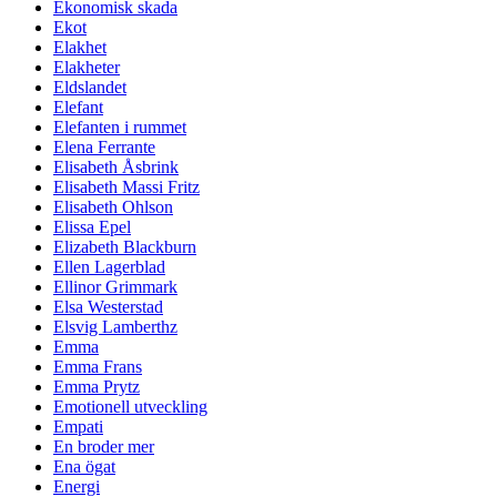
Ekonomisk skada
Ekot
Elakhet
Elakheter
Eldslandet
Elefant
Elefanten i rummet
Elena Ferrante
Elisabeth Åsbrink
Elisabeth Massi Fritz
Elisabeth Ohlson
Elissa Epel
Elizabeth Blackburn
Ellen Lagerblad
Ellinor Grimmark
Elsa Westerstad
Elsvig Lamberthz
Emma
Emma Frans
Emma Prytz
Emotionell utveckling
Empati
En broder mer
Ena ögat
Energi