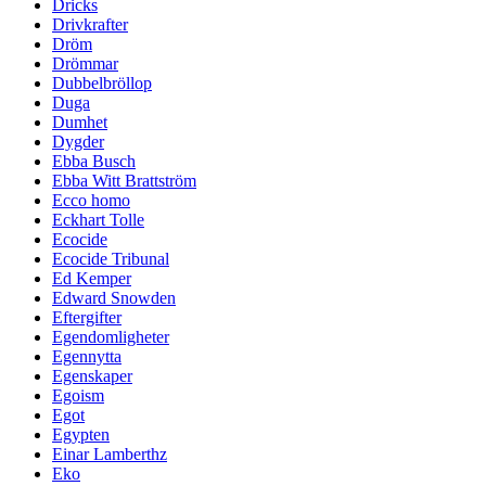
Dricks
Drivkrafter
Dröm
Drömmar
Dubbelbröllop
Duga
Dumhet
Dygder
Ebba Busch
Ebba Witt Brattström
Ecco homo
Eckhart Tolle
Ecocide
Ecocide Tribunal
Ed Kemper
Edward Snowden
Eftergifter
Egendomligheter
Egennytta
Egenskaper
Egoism
Egot
Egypten
Einar Lamberthz
Eko