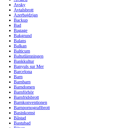
Avsky
Avtalsbrott
Azerbajdzjan
Backup
Bad
Bagage
Bakgrund
Balans
Balkan
Balticum
Baltutlämningen
Bankkultur
Banyuls sur Mer
Barcelona
Barn
Barnbarn
Barndomen
Barnförhör
Barnfridsbrott
Barnkonventionen
Barnpornografibrott
Basinkomst
Båstad
Bastubad