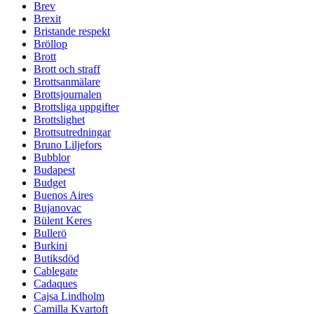
Brev
Brexit
Bristande respekt
Bröllop
Brott
Brott och straff
Brottsanmälare
Brottsjournalen
Brottsliga uppgifter
Brottslighet
Brottsutredningar
Bruno Liljefors
Bubblor
Budapest
Budget
Buenos Aires
Bujanovac
Bülent Keres
Bullerö
Burkini
Butiksdöd
Cablegate
Cadaques
Cajsa Lindholm
Camilla Kvartoft