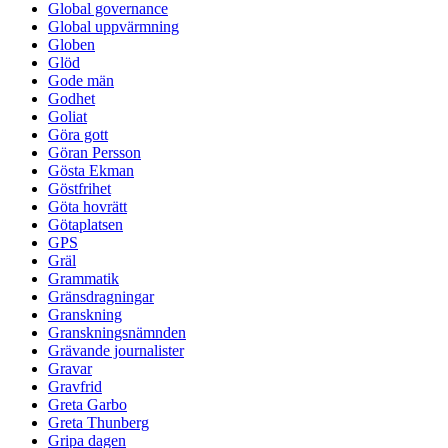
Global governance
Global uppvärmning
Globen
Glöd
Gode män
Godhet
Goliat
Göra gott
Göran Persson
Gösta Ekman
Göstfrihet
Göta hovrätt
Götaplatsen
GPS
Gräl
Grammatik
Gränsdragningar
Granskning
Granskningsnämnden
Grävande journalister
Gravar
Gravfrid
Greta Garbo
Greta Thunberg
Gripa dagen