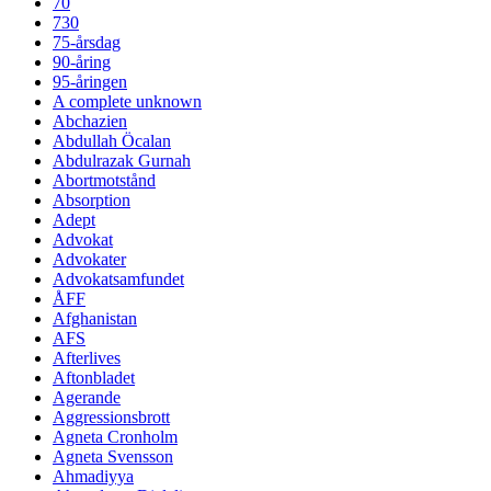
70
730
75-årsdag
90-åring
95-åringen
A complete unknown
Abchazien
Abdullah Öcalan
Abdulrazak Gurnah
Abortmotstånd
Absorption
Adept
Advokat
Advokater
Advokatsamfundet
ÅFF
Afghanistan
AFS
Afterlives
Aftonbladet
Agerande
Aggressionsbrott
Agneta Cronholm
Agneta Svensson
Ahmadiyya