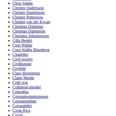
Chris Stattin
Christer Andersson
Christer Danielsson
Christer Pettersson
Christer van der Kwast
Christian Dahlman
Christian Dahlström
Christina Johannesson
Cilla Benkö
Cissi Wallin
Cissi Wallin Blomberg
Citadellet
Civil society
Civilkurage
Civilrätt
Claes Borgström
Claire Martin
Cold war
Collateral murder
Colombia
Coronakommissionen
Coronasmittan
Coronatider
Costa Rica
Covid