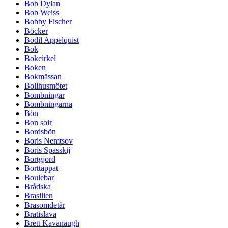
Bob Dylan
Bob Weiss
Bobby Fischer
Böcker
Bodil Appelquist
Bok
Bokcirkel
Boken
Bokmässan
Bollhusmötet
Bombningar
Bombningarna
Bön
Bon soir
Bordsbön
Boris Nemtsov
Boris Spasskij
Bortgjord
Borttappat
Boulebar
Brådska
Brasilien
Brasomdetär
Bratislava
Brett Kavanaugh