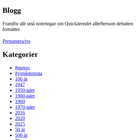
Blogg
Framför allt små noteringar om Quickärendet allteftersom debatten
fortsätter.
Prenumera/rss
Kategorier
#metoo
#vimåsteprata
100 år
1947
1950-talet
1960-talet
1969
1970-talet
2016
2020
2025
50 år
500 år