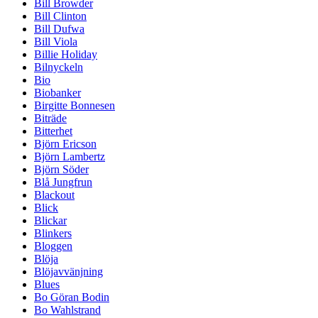
Bill Browder
Bill Clinton
Bill Dufwa
Bill Viola
Billie Holiday
Bilnyckeln
Bio
Biobanker
Birgitte Bonnesen
Biträde
Bitterhet
Björn Ericson
Björn Lambertz
Björn Söder
Blå Jungfrun
Blackout
Blick
Blickar
Blinkers
Bloggen
Blöja
Blöjavvänjning
Blues
Bo Göran Bodin
Bo Wahlstrand