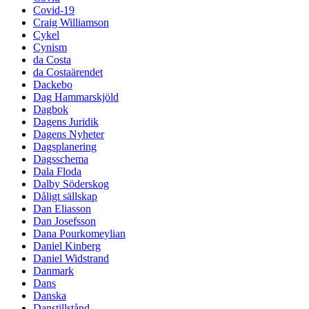
Covid-19
Craig Williamson
Cykel
Cynism
da Costa
da Costaärendet
Dackebo
Dag Hammarskjöld
Dagbok
Dagens Juridik
Dagens Nyheter
Dagsplanering
Dagsschema
Dala Floda
Dalby Söderskog
Dåligt sällskap
Dan Eliasson
Dan Josefsson
Dana Pourkomeylian
Daniel Kinberg
Daniel Widstrand
Danmark
Dans
Danska
Danstillstånd