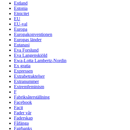
Estland
Estonia
Etnicitet
EU
EU-val
Europa
Europakonventionen
Europas länder
Eutanasi
Eva Forslund
Eva Langenskiöld
Ewa-Lotta Lambertz-Nordin
Ex gratia
Expressen
Extrabetraktelser
Extranummer
Extremfeminism
F
Fabriksåterställning
Facebook
Facit
Fader vår
Faderskap
Fåfänga
Fairbanks