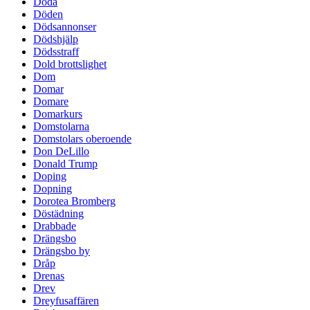
Döda
Döden
Dödsannonser
Dödshjälp
Dödsstraff
Dold brottslighet
Dom
Domar
Domare
Domarkurs
Domstolarna
Domstolars oberoende
Don DeLillo
Donald Trump
Doping
Dopning
Dorotea Bromberg
Döstädning
Drabbade
Drängsbo
Drängsbo by
Dråp
Drenas
Drev
Dreyfusaffären