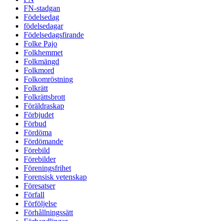
FN-stadgan
Födelsedag
födelsedagar
Födelsedagsfirande
Folke Pajo
Folkhemmet
Folkmängd
Folkmord
Folkomröstning
Folkrätt
Folkrättsbrott
Föräldraskap
Förbjudet
Förbud
Fördöma
Fördömande
Förebild
Förebilder
Föreningsfrihet
Forensisk vetenskap
Föresatser
Förfall
Förföljelse
Förhållningssätt