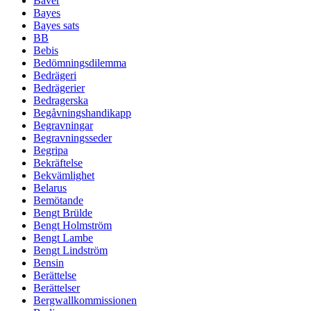
Bäver
Bayes
Bayes sats
BB
Bebis
Bedömningsdilemma
Bedrägeri
Bedrägerier
Bedragerska
Begåvningshandikapp
Begravningar
Begravningsseder
Begripa
Bekräftelse
Bekvämlighet
Belarus
Bemötande
Bengt Brülde
Bengt Holmström
Bengt Lambe
Bengt Lindström
Bensin
Berättelse
Berättelser
Bergwallkommissionen