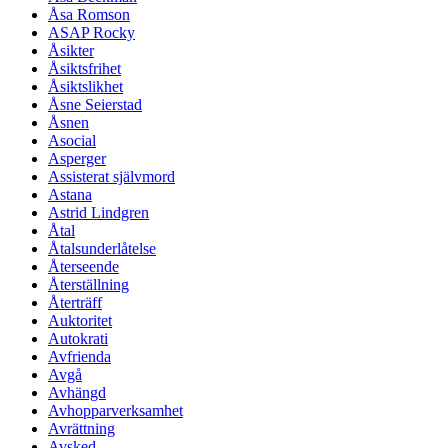
Åsa Romson
ASAP Rocky
Åsikter
Åsiktsfrihet
Åsiktslikhet
Åsne Seierstad
Åsnen
Asocial
Asperger
Assisterat självmord
Astana
Astrid Lindgren
Åtal
Åtalsunderlåtelse
Återseende
Återställning
Återträff
Auktoritet
Autokrati
Avfrienda
Avgå
Avhängd
Avhopparverksamhet
Avrättning
Avsked