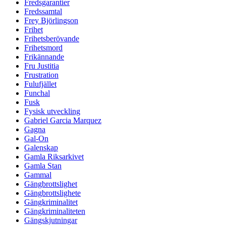
Fredsgarantier
Fredssamtal
Frey Björlingson
Frihet
Frihetsberövande
Frihetsmord
Frikännande
Fru Justitia
Frustration
Fulufjället
Funchal
Fusk
Fysisk utveckling
Gabriel Garcia Marquez
Gagna
Gal-On
Galenskap
Gamla Riksarkivet
Gamla Stan
Gammal
Gängbrottslighet
Gängbrottslighete
Gängkriminalitet
Gängkriminaliteten
Gängskjutningar