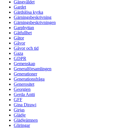
Gängvåldet
Gardet
Gärdslösa kyrka
Gärningsbeskrivning
Gärningsbeskrivningen
Garphyttan
Gåtfullhet
Gåtor
Gåvor
Gåvor och tid
Gaza
GDPR
Gemenskap
Generalförsamlingen
Generationer
Generationsfråga
Generositet
Georgien
Gerda Antti
GFF
Gina Dirawi
Girjas
Glädje
Glädjeämnen
Gliringar