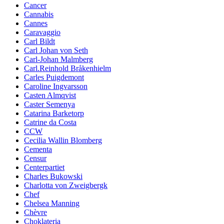
Cancer
Cannabis
Cannes
Caravaggio
Carl Bildt
Carl Johan von Seth
Carl-Johan Malmberg
Carl.Reinhold Bråkenhielm
Carles Puigdemont
Caroline Ingvarsson
Casten Almqvist
Caster Semenya
Catarina Barketorp
Catrine da Costa
CCW
Cecilia Wallin Blomberg
Cementa
Censur
Centerpartiet
Charles Bukowski
Charlotta von Zweigbergk
Chef
Chelsea Manning
Chèvre
Choklateria