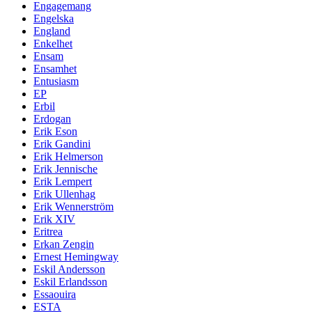
Engagemang
Engelska
England
Enkelhet
Ensam
Ensamhet
Entusiasm
EP
Erbil
Erdogan
Erik Eson
Erik Gandini
Erik Helmerson
Erik Jennische
Erik Lempert
Erik Ullenhag
Erik Wennerström
Erik XIV
Eritrea
Erkan Zengin
Ernest Hemingway
Eskil Andersson
Eskil Erlandsson
Essaouira
ESTA