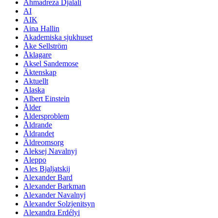
Ahmadreza Djalali
AI
AIK
Aina Hallin
Akademiska sjukhuset
Åke Sellström
Åklagare
Aksel Sandemose
Äktenskap
Aktuellt
Alaska
Albert Einstein
Ålder
Åldersproblem
Åldrande
Åldrandet
Äldreomsorg
Aleksej Navalnyj
Aleppo
Ales Bjaljatskij
Alexander Bard
Alexander Barkman
Alexander Navalnyj
Alexander Solzjenitsyn
Alexandra Erdélyi