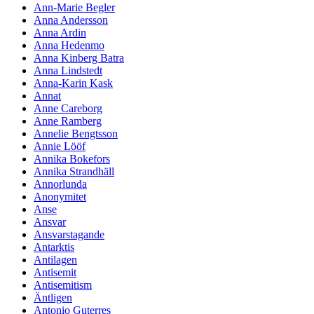
Ann-Marie Begler
Anna Andersson
Anna Ardin
Anna Hedenmo
Anna Kinberg Batra
Anna Lindstedt
Anna-Karin Kask
Annat
Anne Careborg
Anne Ramberg
Annelie Bengtsson
Annie Lööf
Annika Bokefors
Annika Strandhäll
Annorlunda
Anonymitet
Anse
Ansvar
Ansvarstagande
Antarktis
Antilagen
Antisemit
Antisemitism
Äntligen
Antonio Guterres