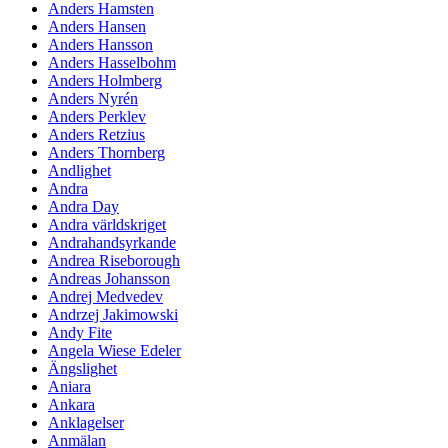
Anders Hamsten
Anders Hansen
Anders Hansson
Anders Hasselbohm
Anders Holmberg
Anders Nyrén
Anders Perklev
Anders Retzius
Anders Thornberg
Andlighet
Andra
Andra Day
Andra världskriget
Andrahandsyrkande
Andrea Riseborough
Andreas Johansson
Andrej Medvedev
Andrzej Jakimowski
Andy Fite
Angela Wiese Edeler
Ängslighet
Aniara
Ankara
Anklagelser
Anmälan