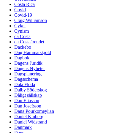
Costa Rica
Covid
Covid-19
Craig Williamson
Cykel
Cynism
da Costa
da Costaärendet
Dackebo
Dag Hammarskjöld
Dagbok
Dagens Juridik
Dagens Nyheter
Dagsplanering
Dagsschema
Dala Floda
Dalby Söderskog
Dåligt sällskap
Dan Eliasson
Dan Josefsson
Dana Pourkomeylian
Daniel Kinberg
Daniel Widstrand
Danmark
Dans