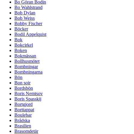
Bo Göran Bodin
Bo Wahlstrand
Bob Dylan
Bob Weiss
Bobby Fischer
Böcker
Bodil Appelquist
Bok
Bokcirkel
Boken
Bokmässan
Bollhusmötet
Bombningar
Bombningarna
Bön
Bon soir
Bordsbön
Boris Nemtsov
Boris Spasskij
Bortgjord
Borttappat
Boulebar
Brådska
Brasilien
Brasomdetär