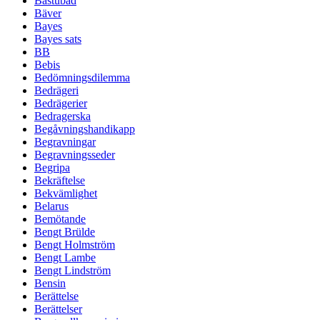
Bastubad
Bäver
Bayes
Bayes sats
BB
Bebis
Bedömningsdilemma
Bedrägeri
Bedrägerier
Bedragerska
Begåvningshandikapp
Begravningar
Begravningsseder
Begripa
Bekräftelse
Bekvämlighet
Belarus
Bemötande
Bengt Brülde
Bengt Holmström
Bengt Lambe
Bengt Lindström
Bensin
Berättelse
Berättelser