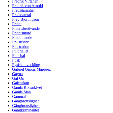
Fredrik Virtanen
Fredrik von Arnold
Fredsgarantier
Fredssamtal
Frey Björlingson
Frihet
Frihetsberövande
Frihetsmord
Frikännande
Fru Justitia
Frustration
Fulufjället
Funchal
Fusk
Fysisk utveckling
Gabriel Garcia Marquez
Gagna
Gal-On
Galenskap
Gamla Riksarkivet
Gamla Stan
Gammal
Gängbrottslighet
Gängbrottslighete
Gängkriminalitet