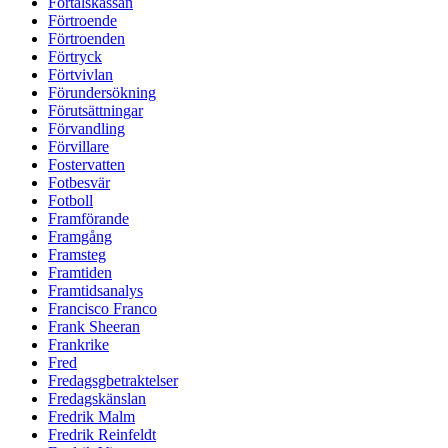
Förtalskassan
Förtroende
Förtroenden
Förtryck
Förtvivlan
Förundersökning
Förutsättningar
Förvandling
Förvillare
Fostervatten
Fotbesvär
Fotboll
Framförande
Framgång
Framsteg
Framtiden
Framtidsanalys
Francisco Franco
Frank Sheeran
Frankrike
Fred
Fredagsgbetraktelser
Fredagskänslan
Fredrik Malm
Fredrik Reinfeldt