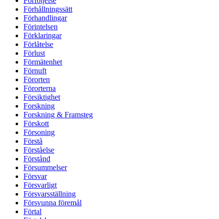
Förföljelse
Förhållningssätt
Förhandlingar
Förintelsen
Förklaringar
Förlåtelse
Förlust
Förmätenhet
Förnuft
Förorten
Förorterna
Försiktighet
Forskning
Forskning & Framsteg
Förskott
Försoning
Förstå
Förståelse
Förstånd
Försummelser
Försvar
Försvarligt
Försvarsställning
Försvunna föremål
Förtal