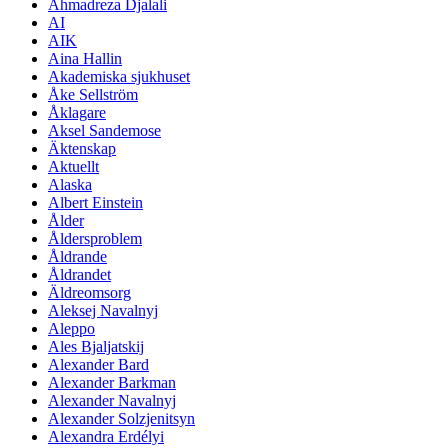
Ahmadreza Djalali
AI
AIK
Aina Hallin
Akademiska sjukhuset
Åke Sellström
Åklagare
Aksel Sandemose
Äktenskap
Aktuellt
Alaska
Albert Einstein
Ålder
Åldersproblem
Åldrande
Åldrandet
Äldreomsorg
Aleksej Navalnyj
Aleppo
Ales Bjaljatskij
Alexander Bard
Alexander Barkman
Alexander Navalnyj
Alexander Solzjenitsyn
Alexandra Erdélyi