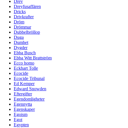
Drev
Dreyfusaffären
Dricks
Drivkrafter
Dröm
Drömmar
Dubbelbröllop
Duga
Dumhet
Dygder
Ebba Busch
Ebba Witt Brattström
Ecco homo
Eckhart Tolle
Ecocide
Ecocide Tribunal
Ed Kemper
Edward Snowden
Eftergifter
Egendomligheter
Egennytta
Egenskaper
Egoism
Egot
Egypten