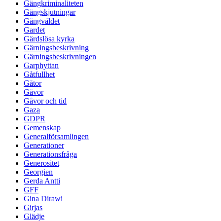
Gängkriminaliteten
Gängskjutningar
Gängvåldet
Gardet
Gärdslösa kyrka
Gärningsbeskrivning
Gärningsbeskrivningen
Garphyttan
Gåtfullhet
Gåtor
Gåvor
Gåvor och tid
Gaza
GDPR
Gemenskap
Generalförsamlingen
Generationer
Generationsfråga
Generositet
Georgien
Gerda Antti
GFF
Gina Dirawi
Girjas
Glädje