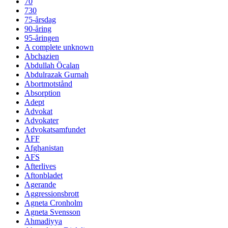
70
730
75-årsdag
90-åring
95-åringen
A complete unknown
Abchazien
Abdullah Öcalan
Abdulrazak Gurnah
Abortmotstånd
Absorption
Adept
Advokat
Advokater
Advokatsamfundet
ÅFF
Afghanistan
AFS
Afterlives
Aftonbladet
Agerande
Aggressionsbrott
Agneta Cronholm
Agneta Svensson
Ahmadiyya