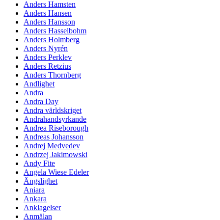
Anders Hamsten
Anders Hansen
Anders Hansson
Anders Hasselbohm
Anders Holmberg
Anders Nyrén
Anders Perklev
Anders Retzius
Anders Thornberg
Andlighet
Andra
Andra Day
Andra världskriget
Andrahandsyrkande
Andrea Riseborough
Andreas Johansson
Andrej Medvedev
Andrzej Jakimowski
Andy Fite
Angela Wiese Edeler
Ängslighet
Aniara
Ankara
Anklagelser
Anmälan