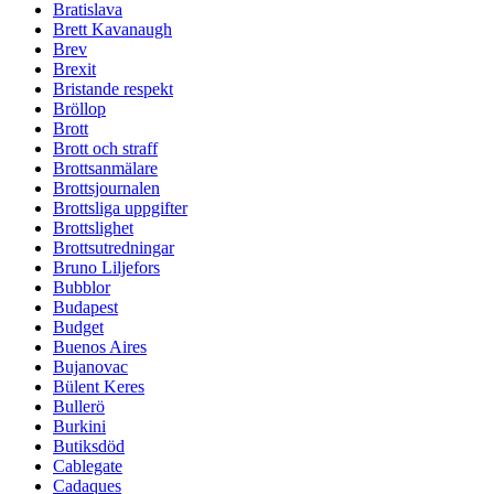
Bratislava
Brett Kavanaugh
Brev
Brexit
Bristande respekt
Bröllop
Brott
Brott och straff
Brottsanmälare
Brottsjournalen
Brottsliga uppgifter
Brottslighet
Brottsutredningar
Bruno Liljefors
Bubblor
Budapest
Budget
Buenos Aires
Bujanovac
Bülent Keres
Bullerö
Burkini
Butiksdöd
Cablegate
Cadaques