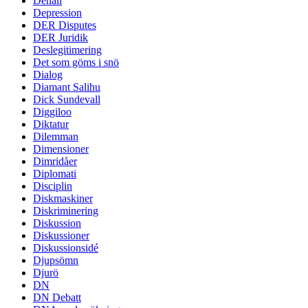
Denali
Depression
DER Disputes
DER Juridik
Deslegitimering
Det som göms i snö
Dialog
Diamant Salihu
Dick Sundevall
Diggiloo
Diktatur
Dilemman
Dimensioner
Dimridåer
Diplomati
Disciplin
Diskmaskiner
Diskriminering
Diskussion
Diskussioner
Diskussionsidé
Djupsömn
Djurö
DN
DN Debatt