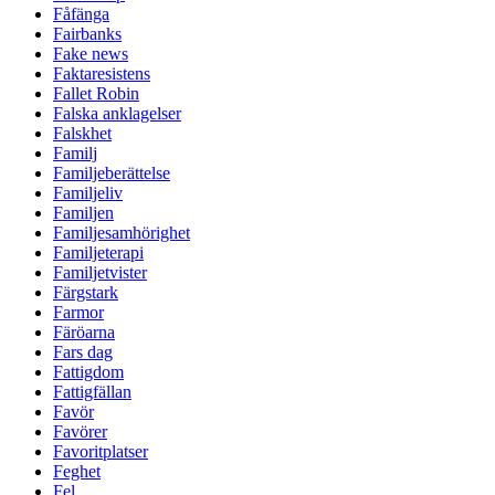
Fåfänga
Fairbanks
Fake news
Faktaresistens
Fallet Robin
Falska anklagelser
Falskhet
Familj
Familjeberättelse
Familjeliv
Familjen
Familjesamhörighet
Familjeterapi
Familjetvister
Färgstark
Farmor
Färöarna
Fars dag
Fattigdom
Fattigfällan
Favör
Favörer
Favoritplatser
Feghet
Fel