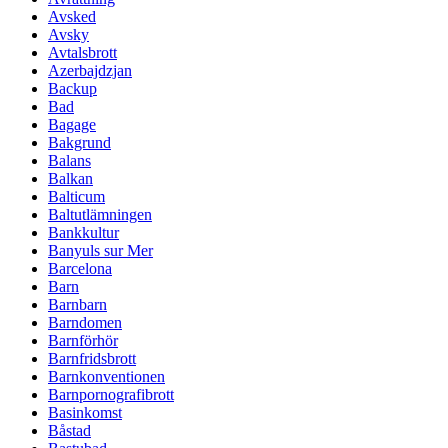
Avsked
Avsky
Avtalsbrott
Azerbajdzjan
Backup
Bad
Bagage
Bakgrund
Balans
Balkan
Balticum
Baltutlämningen
Bankkultur
Banyuls sur Mer
Barcelona
Barn
Barnbarn
Barndomen
Barnförhör
Barnfridsbrott
Barnkonventionen
Barnpornografibrott
Basinkomst
Båstad