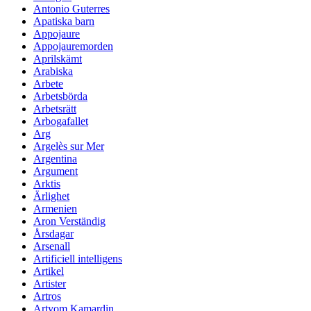
Antonio Guterres
Apatiska barn
Appojaure
Appojauremorden
Aprilskämt
Arabiska
Arbete
Arbetsbörda
Arbetsrätt
Arbogafallet
Arg
Argelès sur Mer
Argentina
Argument
Arktis
Ärlighet
Armenien
Aron Verständig
Årsdagar
Arsenall
Artificiell intelligens
Artikel
Artister
Artros
Artyom Kamardin