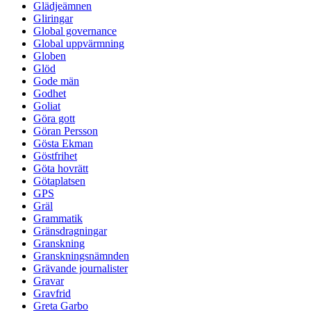
Glädjeämnen
Gliringar
Global governance
Global uppvärmning
Globen
Glöd
Gode män
Godhet
Goliat
Göra gott
Göran Persson
Gösta Ekman
Göstfrihet
Göta hovrätt
Götaplatsen
GPS
Gräl
Grammatik
Gränsdragningar
Granskning
Granskningsnämnden
Grävande journalister
Gravar
Gravfrid
Greta Garbo