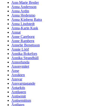
Ann-Marie Begler
Anna Andersson
Anna Ardin
Anna Hedenmo
Anna Kinberg Batra
Anna Lindstedt
Anna-Karin Kask
Annat
Anne Careborg
Anne Ramberg
Annelie Bengtsson
Annie Lööf
Annika Bokefors
Annika Strandhäll
Annorlunda
Anonymitet
Anse
Ansikten
Ansvar
Ansvarstagande
Antarktis
Antilagen
Antisemit
Antisemitism
Äntligen