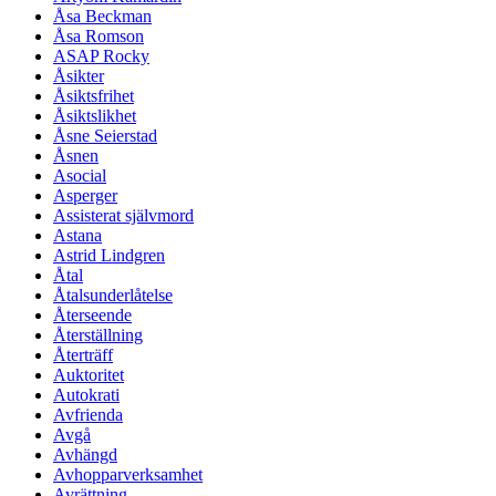
Åsa Beckman
Åsa Romson
ASAP Rocky
Åsikter
Åsiktsfrihet
Åsiktslikhet
Åsne Seierstad
Åsnen
Asocial
Asperger
Assisterat självmord
Astana
Astrid Lindgren
Åtal
Åtalsunderlåtelse
Återseende
Återställning
Återträff
Auktoritet
Autokrati
Avfrienda
Avgå
Avhängd
Avhopparverksamhet
Avrättning