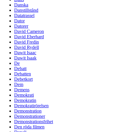
Danska
Danstillstånd
Datatrassel
Dator
Datorer
David Cameron
David Eberhard
David Fredin
David Rydell
Dawit Isaac
Dawit Isaak
De
Debatt
Debatten
Debetkort
Dem
Demens
Demokrati
Demokratin
Demokratirörelsen
Demonstration
Demonstrationer
Demonstrationsfrihet
Den röda filmen