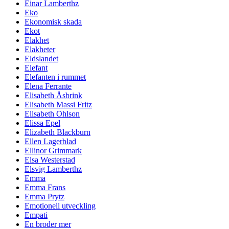
Einar Lamberthz
Eko
Ekonomisk skada
Ekot
Elakhet
Elakheter
Eldslandet
Elefant
Elefanten i rummet
Elena Ferrante
Elisabeth Åsbrink
Elisabeth Massi Fritz
Elisabeth Ohlson
Elissa Epel
Elizabeth Blackburn
Ellen Lagerblad
Ellinor Grimmark
Elsa Westerstad
Elsvig Lamberthz
Emma
Emma Frans
Emma Prytz
Emotionell utveckling
Empati
En broder mer