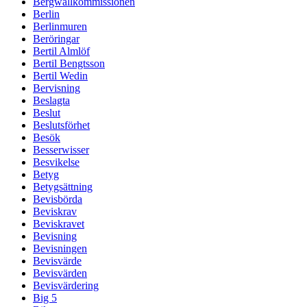
Bergwallkommissionen
Berlin
Berlinmuren
Beröringar
Bertil Almlöf
Bertil Bengtsson
Bertil Wedin
Bervisning
Beslagta
Beslut
Beslutsförhet
Besök
Besserwisser
Besvikelse
Betyg
Betygsättning
Bevisbörda
Beviskrav
Beviskravet
Bevisning
Bevisningen
Bevisvärde
Bevisvärden
Bevisvärdering
Big 5