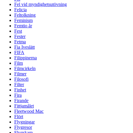
Fel vid myndighetsutövning
Felicia
Feltolkning
Feminism
Femtio år
Fest
Fester
Fetma
Fia Iveslätt
FIFA
Filippinerna
Film
Filmcirkeln
Filmer
Filosofi
Filter
Finhet
Fira
Firande
Fittjamålet
Fleetwood Mac
Flört
Flygningar
Flygresor
Flygskam