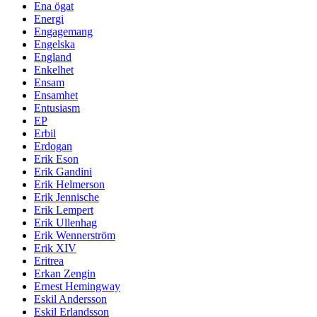
Ena ögat
Energi
Engagemang
Engelska
England
Enkelhet
Ensam
Ensamhet
Entusiasm
EP
Erbil
Erdogan
Erik Eson
Erik Gandini
Erik Helmerson
Erik Jennische
Erik Lempert
Erik Ullenhag
Erik Wennerström
Erik XIV
Eritrea
Erkan Zengin
Ernest Hemingway
Eskil Andersson
Eskil Erlandsson