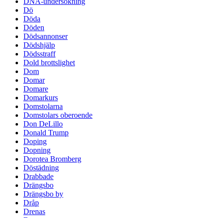
DNA-undersökning
Dö
Döda
Döden
Dödsannonser
Dödshjälp
Dödsstraff
Dold brottslighet
Dom
Domar
Domare
Domarkurs
Domstolarna
Domstolars oberoende
Don DeLillo
Donald Trump
Doping
Dopning
Dorotea Bromberg
Döstädning
Drabbade
Drängsbo
Drängsbo by
Dråp
Drenas