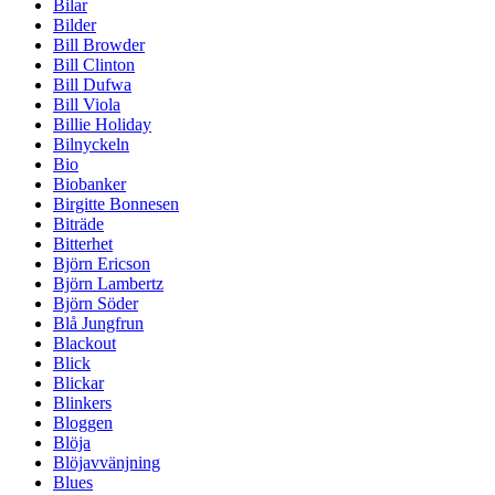
Bilar
Bilder
Bill Browder
Bill Clinton
Bill Dufwa
Bill Viola
Billie Holiday
Bilnyckeln
Bio
Biobanker
Birgitte Bonnesen
Biträde
Bitterhet
Björn Ericson
Björn Lambertz
Björn Söder
Blå Jungfrun
Blackout
Blick
Blickar
Blinkers
Bloggen
Blöja
Blöjavvänjning
Blues