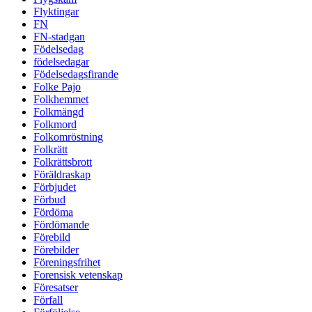
Flyktingar
FN
FN-stadgan
Födelsedag
födelsedagar
Födelsedagsfirande
Folke Pajo
Folkhemmet
Folkmängd
Folkmord
Folkomröstning
Folkrätt
Folkrättsbrott
Föräldraskap
Förbjudet
Förbud
Fördöma
Fördömande
Förebild
Förebilder
Föreningsfrihet
Forensisk vetenskap
Föresatser
Förfall