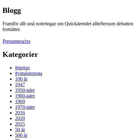
Blogg
Framför allt små noteringar om Quickärendet allteftersom debatten
fortsätter.
Prenumera/rss
Kategorier
#metoo
#vimåsteprata
100 år
1947
1950-talet
1960-talet
1969
1970-talet
2016
2020
2025
50 år
500 år