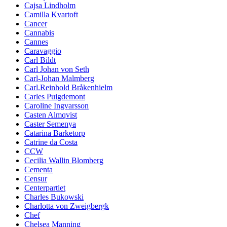
Cajsa Lindholm
Camilla Kvartoft
Cancer
Cannabis
Cannes
Caravaggio
Carl Bildt
Carl Johan von Seth
Carl-Johan Malmberg
Carl.Reinhold Bråkenhielm
Carles Puigdemont
Caroline Ingvarsson
Casten Almqvist
Caster Semenya
Catarina Barketorp
Catrine da Costa
CCW
Cecilia Wallin Blomberg
Cementa
Censur
Centerpartiet
Charles Bukowski
Charlotta von Zweigbergk
Chef
Chelsea Manning