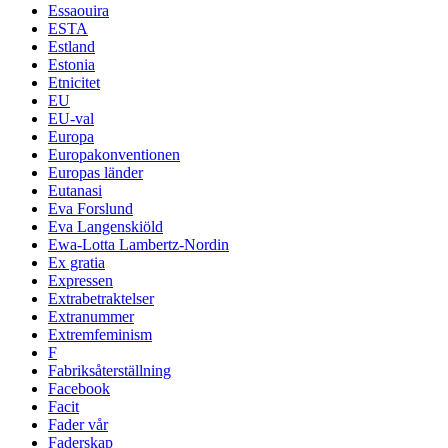
Essaouira
ESTA
Estland
Estonia
Etnicitet
EU
EU-val
Europa
Europakonventionen
Europas länder
Eutanasi
Eva Forslund
Eva Langenskiöld
Ewa-Lotta Lambertz-Nordin
Ex gratia
Expressen
Extrabetraktelser
Extranummer
Extremfeminism
F
Fabriksåterställning
Facebook
Facit
Fader vår
Faderskap