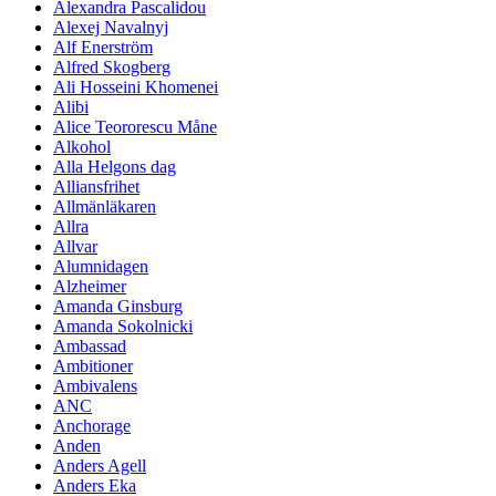
Alexandra Pascalidou
Alexej Navalnyj
Alf Enerström
Alfred Skogberg
Ali Hosseini Khomenei
Alibi
Alice Teororescu Måne
Alkohol
Alla Helgons dag
Alliansfrihet
Allmänläkaren
Allra
Allvar
Alumnidagen
Alzheimer
Amanda Ginsburg
Amanda Sokolnicki
Ambassad
Ambitioner
Ambivalens
ANC
Anchorage
Anden
Anders Agell
Anders Eka