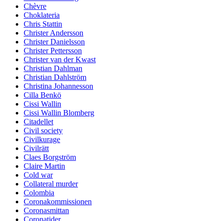
Chèvre
Choklateria
Chris Stattin
Christer Andersson
Christer Danielsson
Christer Pettersson
Christer van der Kwast
Christian Dahlman
Christian Dahlström
Christina Johannesson
Cilla Benkö
Cissi Wallin
Cissi Wallin Blomberg
Citadellet
Civil society
Civilkurage
Civilrätt
Claes Borgström
Claire Martin
Cold war
Collateral murder
Colombia
Coronakommissionen
Coronasmittan
Coronatider