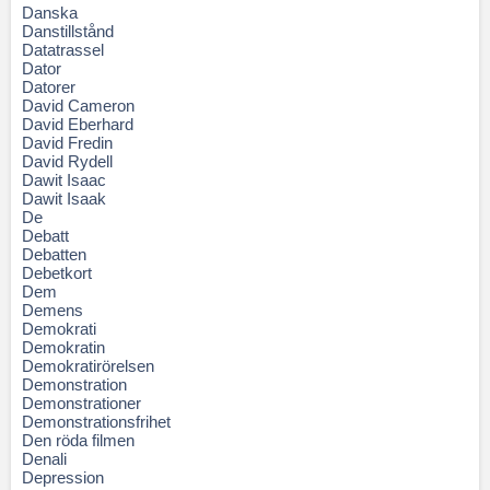
Danska
Danstillstånd
Datatrassel
Dator
Datorer
David Cameron
David Eberhard
David Fredin
David Rydell
Dawit Isaac
Dawit Isaak
De
Debatt
Debatten
Debetkort
Dem
Demens
Demokrati
Demokratin
Demokratirörelsen
Demonstration
Demonstrationer
Demonstrationsfrihet
Den röda filmen
Denali
Depression