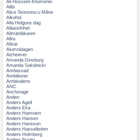
Ali Hosseini Khomenei
Alibi
Alice Teororescu Måne
Alkohol
Alla Helgons dag
Alliansfrihet
Allmänläkaren
Allra
Allvar
Alumnidagen
Alzheimer
Amanda Ginsburg
Amanda Sokolnicki
Ambassad
Ambitioner
Ambivalens
ANC
Anchorage
Anden
Anders Agell
Anders Eka
Anders Hamsten
Anders Hansen
Anders Hansson
Anders Hasselbohm
Anders Holmberg
Anders Nyrén