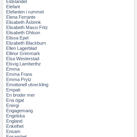
Eldslandet
Elefant
Elefanten i rummet
Elena Ferrante
Elisabeth Åsbrink
Elisabeth Massi Fritz
Elisabeth Ohlson
Elissa Epel
Elizabeth Blackburn
Ellen Lagerblad
Ellinor Grimmark
Elsa Westerstad
Elsvig Lamberthz
Emma
Emma Frans
Emma Prytz
Emotionell utveckling
Empati
En broder mer
Ena ögat
Energi
Engagemang
Engelska
England
Enkelhet
Ensam
Ensamhet