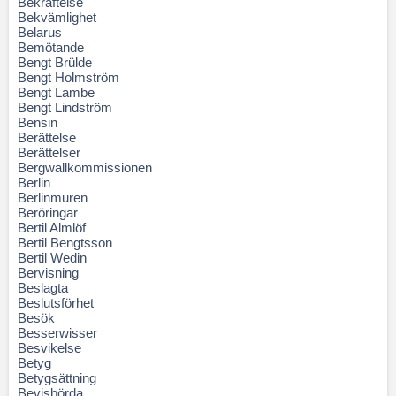
Bekräftelse
Bekvämlighet
Belarus
Bemötande
Bengt Brülde
Bengt Holmström
Bengt Lambe
Bengt Lindström
Bensin
Berättelse
Berättelser
Bergwallkommissionen
Berlin
Berlinmuren
Beröringar
Bertil Almlöf
Bertil Bengtsson
Bertil Wedin
Bervisning
Beslagta
Beslutsförhet
Besök
Besserwisser
Besvikelse
Betyg
Betygsättning
Bevisbörda