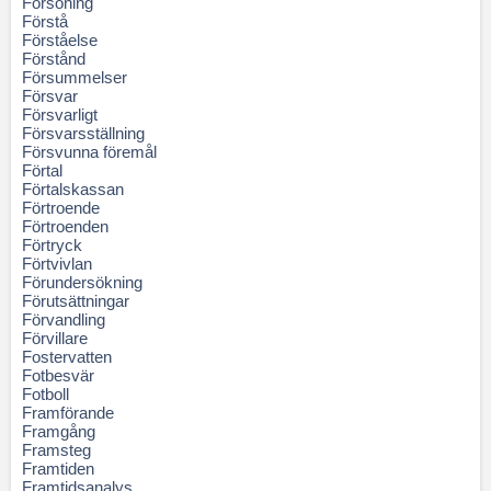
Försoning
Förstå
Förståelse
Förstånd
Försummelser
Försvar
Försvarligt
Försvarsställning
Försvunna föremål
Förtal
Förtalskassan
Förtroende
Förtroenden
Förtryck
Förtvivlan
Förundersökning
Förutsättningar
Förvandling
Förvillare
Fostervatten
Fotbesvär
Fotboll
Framförande
Framgång
Framsteg
Framtiden
Framtidsanalys