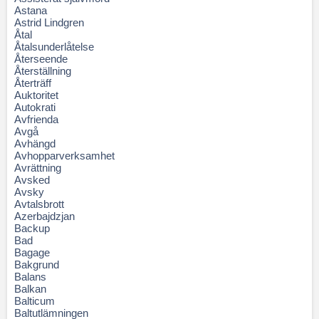
Astana
Astrid Lindgren
Åtal
Åtalsunderlåtelse
Återseende
Återställning
Återträff
Auktoritet
Autokrati
Avfrienda
Avgå
Avhängd
Avhopparverksamhet
Avrättning
Avsked
Avsky
Avtalsbrott
Azerbajdzjan
Backup
Bad
Bagage
Bakgrund
Balans
Balkan
Balticum
Baltutlämningen