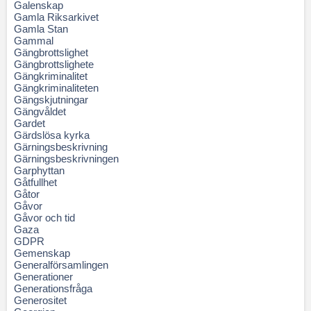
Galenskap
Gamla Riksarkivet
Gamla Stan
Gammal
Gängbrottslighet
Gängbrottslighete
Gängkriminalitet
Gängkriminaliteten
Gängskjutningar
Gängvåldet
Gardet
Gärdslösa kyrka
Gärningsbeskrivning
Gärningsbeskrivningen
Garphyttan
Gåtfullhet
Gåtor
Gåvor
Gåvor och tid
Gaza
GDPR
Gemenskap
Generalförsamlingen
Generationer
Generationsfråga
Generositet