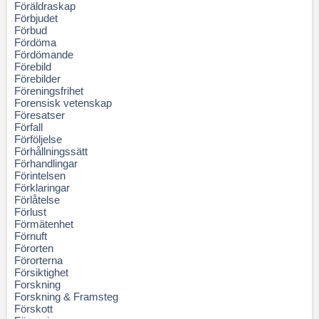
Föräldraskap
Förbjudet
Förbud
Fördöma
Fördömande
Förebild
Förebilder
Föreningsfrihet
Forensisk vetenskap
Föresatser
Förfall
Förföljelse
Förhållningssätt
Förhandlingar
Förintelsen
Förklaringar
Förlåtelse
Förlust
Förmätenhet
Förnuft
Förorten
Förorterna
Försiktighet
Forskning
Forskning & Framsteg
Förskott