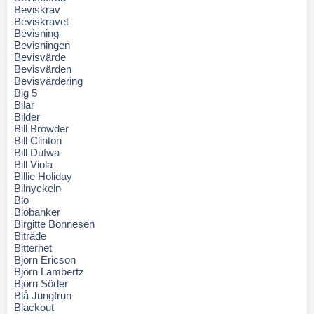
Beviskrav
Beviskravet
Bevisning
Bevisningen
Bevisvärde
Bevisvärden
Bevisvärdering
Big 5
Bilar
Bilder
Bill Browder
Bill Clinton
Bill Dufwa
Bill Viola
Billie Holiday
Bilnyckeln
Bio
Biobanker
Birgitte Bonnesen
Biträde
Bitterhet
Björn Ericson
Björn Lambertz
Björn Söder
Blå Jungfrun
Blackout