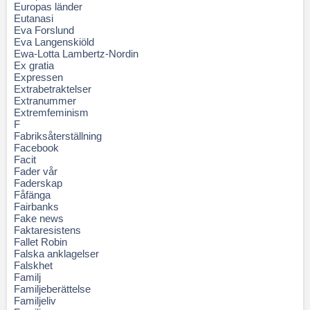
Europas länder
Eutanasi
Eva Forslund
Eva Langenskiöld
Ewa-Lotta Lambertz-Nordin
Ex gratia
Expressen
Extrabetraktelser
Extranummer
Extremfeminism
F
Fabriksåterställning
Facebook
Facit
Fader vår
Faderskap
Fåfänga
Fairbanks
Fake news
Faktaresistens
Fallet Robin
Falska anklagelser
Falskhet
Familj
Familjeberättelse
Familjeliv