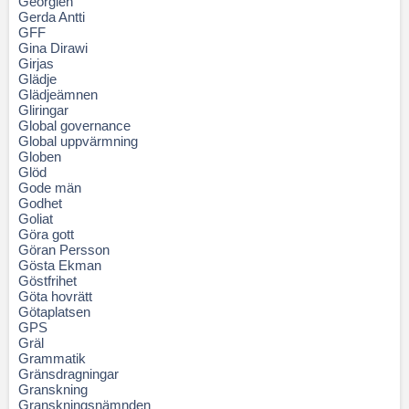
Georgien
Gerda Antti
GFF
Gina Dirawi
Girjas
Glädje
Glädjeämnen
Gliringar
Global governance
Global uppvärmning
Globen
Glöd
Gode män
Godhet
Goliat
Göra gott
Göran Persson
Gösta Ekman
Göstfrihet
Göta hovrätt
Götaplatsen
GPS
Gräl
Grammatik
Gränsdragningar
Granskning
Granskningsnämnden