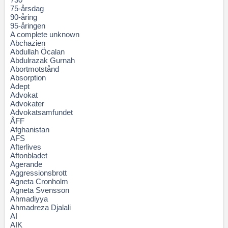
75-årsdag
90-åring
95-åringen
A complete unknown
Abchazien
Abdullah Öcalan
Abdulrazak Gurnah
Abortmotstånd
Absorption
Adept
Advokat
Advokater
Advokatsamfundet
ÅFF
Afghanistan
AFS
Afterlives
Aftonbladet
Agerande
Aggressionsbrott
Agneta Cronholm
Agneta Svensson
Ahmadiyya
Ahmadreza Djalali
AI
AIK