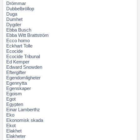
Drömmar
Dubbelbröllop
Duga
Dumhet
Dygder
Ebba Busch
Ebba Witt Brattström
Ecco homo
Eckhart Tolle
Ecocide
Ecocide Tribunal
Ed Kemper
Edward Snowden
Eftergifter
Egendomligheter
Egennytta
Egenskaper
Egoism
Egot
Egypten
Einar Lamberthz
Eko
Ekonomisk skada
Ekot
Elakhet
Elakheter