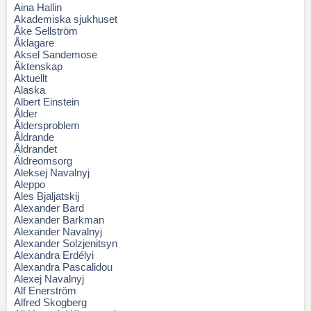
Aina Hallin
Akademiska sjukhuset
Åke Sellström
Åklagare
Aksel Sandemose
Äktenskap
Aktuellt
Alaska
Albert Einstein
Ålder
Åldersproblem
Åldrande
Åldrandet
Äldreomsorg
Aleksej Navalnyj
Aleppo
Ales Bjaljatskij
Alexander Bard
Alexander Barkman
Alexander Navalnyj
Alexander Solzjenitsyn
Alexandra Erdélyi
Alexandra Pascalidou
Alexej Navalnyj
Alf Enerström
Alfred Skogberg