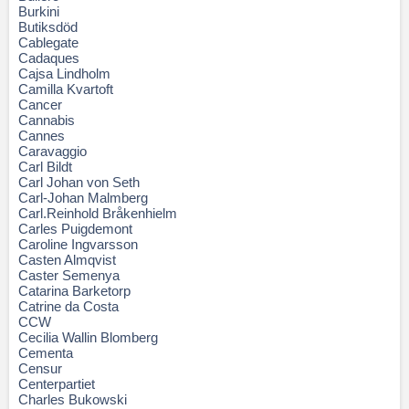
Burkini
Butiksdöd
Cablegate
Cadaques
Cajsa Lindholm
Camilla Kvartoft
Cancer
Cannabis
Cannes
Caravaggio
Carl Bildt
Carl Johan von Seth
Carl-Johan Malmberg
Carl.Reinhold Bråkenhielm
Carles Puigdemont
Caroline Ingvarsson
Casten Almqvist
Caster Semenya
Catarina Barketorp
Catrine da Costa
CCW
Cecilia Wallin Blomberg
Cementa
Censur
Centerpartiet
Charles Bukowski