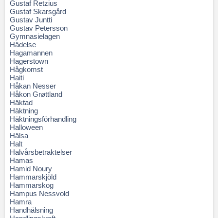
Gustaf Retzius
Gustaf Skarsgård
Gustav Juntti
Gustav Petersson
Gymnasielagen
Hädelse
Hagamannen
Hagerstown
Hågkomst
Haiti
Håkan Nesser
Håkon Grøttland
Häktad
Häktning
Häktningsförhandling
Halloween
Hälsa
Halt
Halvårsbetraktelser
Hamas
Hamid Noury
Hammarskjöld
Hammarskog
Hampus Nessvold
Hamra
Handhälsning