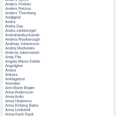
Anders Perklev
Anders Retzius
Anders Thornberg
Andlighet
Andra
Andra Day
Andra världskriget
Andrahandsyrkande
Andrea Riseborough
Andreas Johansson
Andrej Medvedev
Andrzej Jakimowski
Andy Fite
Angela Wiese Edeler
Ängslighet
Aniara
Ankara
Anklagelser
Anmälan
Ann-Marie Begler
Anna Andersson
Anna Ardin
Anna Hedenmo
Anna Kinberg Batra
Anna Lindstedt
Anna-Karin Kask