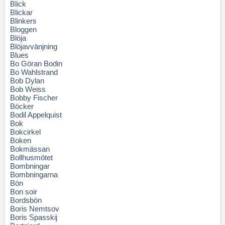
Blick
Blickar
Blinkers
Bloggen
Blöja
Blöjavvänjning
Blues
Bo Göran Bodin
Bo Wahlstrand
Bob Dylan
Bob Weiss
Bobby Fischer
Böcker
Bodil Appelquist
Bok
Bokcirkel
Boken
Bokmässan
Bollhusmötet
Bombningar
Bombningarna
Bön
Bon soir
Bordsbön
Boris Nemtsov
Boris Spasskij