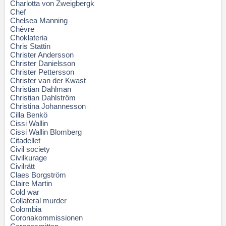
Charlotta von Zweigbergk
Chef
Chelsea Manning
Chèvre
Choklateria
Chris Stattin
Christer Andersson
Christer Danielsson
Christer Pettersson
Christer van der Kwast
Christian Dahlman
Christian Dahlström
Christina Johannesson
Cilla Benkö
Cissi Wallin
Cissi Wallin Blomberg
Citadellet
Civil society
Civilkurage
Civilrätt
Claes Borgström
Claire Martin
Cold war
Collateral murder
Colombia
Coronakommissionen