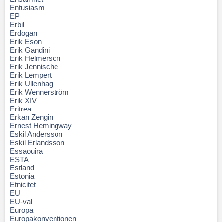
Entusiasm
EP
Erbil
Erdogan
Erik Eson
Erik Gandini
Erik Helmerson
Erik Jennische
Erik Lempert
Erik Ullenhag
Erik Wennerström
Erik XIV
Eritrea
Erkan Zengin
Ernest Hemingway
Eskil Andersson
Eskil Erlandsson
Essaouira
ESTA
Estland
Estonia
Etnicitet
EU
EU-val
Europa
Europakonventionen