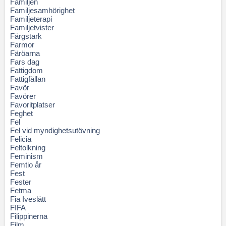
Familjen
Familjesamhörighet
Familjeterapi
Familjetvister
Färgstark
Farmor
Färöarna
Fars dag
Fattigdom
Fattigfällan
Favör
Favörer
Favoritplatser
Feghet
Fel
Fel vid myndighetsutövning
Felicia
Feltolkning
Feminism
Femtio år
Fest
Fester
Fetma
Fia Iveslätt
FIFA
Filippinerna
Film