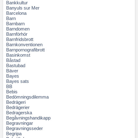
Bankkultur
Banyuls sur Mer
Barcelona
Barn
Barnbarn
Barndomen
Barnförhör
Barnfridsbrott
Barnkonventionen
Barnpornografibrott
Basinkomst
Båstad
Bastubad
Bäver
Bayes
Bayes sats
BB
Bebis
Bedömningsdilemma
Bedrägeri
Bedrägerier
Bedragerska
Begåvningshandikapp
Begravningar
Begravningsseder
Begripa