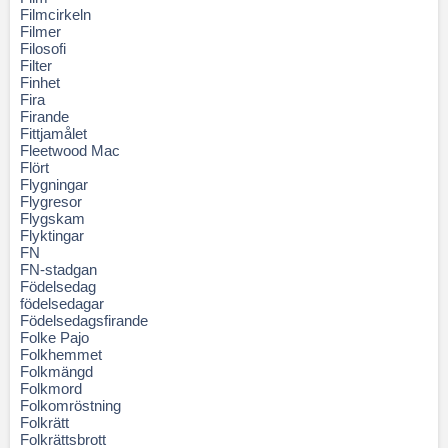
Filmcirkeln
Filmer
Filosofi
Filter
Finhet
Fira
Firande
Fittjamålet
Fleetwood Mac
Flört
Flygningar
Flygresor
Flygskam
Flyktingar
FN
FN-stadgan
Födelsedag
födelsedagar
Födelsedagsfirande
Folke Pajo
Folkhemmet
Folkmängd
Folkmord
Folkomröstning
Folkrätt
Folkrättsbrott