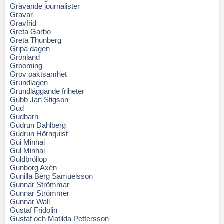
Grävande journalister
Gravar
Gravfrid
Greta Garbo
Greta Thunberg
Gripa dagen
Grönland
Grooming
Grov oaktsamhet
Grundlagen
Grundläggande friheter
Gubb Jan Stigson
Gud
Gudbarn
Gudrun Dahlberg
Gudrun Hörnquist
Gui Minhai
Gul Minhai
Guldbröllop
Gunborg Axén
Gunilla Berg Samuelsson
Gunnar Strömmar
Gunnar Strömmer
Gunnar Wall
Gustaf Fridolin
Gustaf och Matilda Pettersson