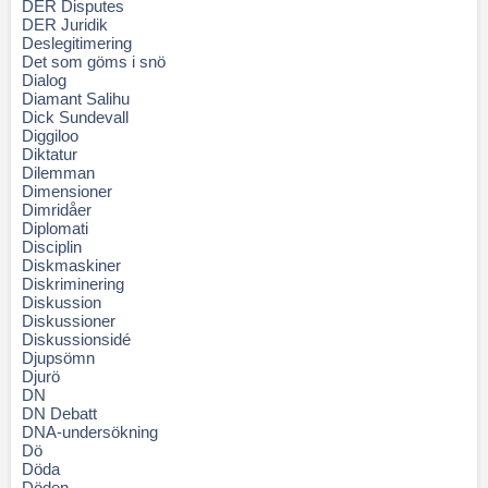
DER Disputes
DER Juridik
Deslegitimering
Det som göms i snö
Dialog
Diamant Salihu
Dick Sundevall
Diggiloo
Diktatur
Dilemman
Dimensioner
Dimridåer
Diplomati
Disciplin
Diskmaskiner
Diskriminering
Diskussion
Diskussioner
Diskussionsidé
Djupsömn
Djurö
DN
DN Debatt
DNA-undersökning
Dö
Döda
Döden