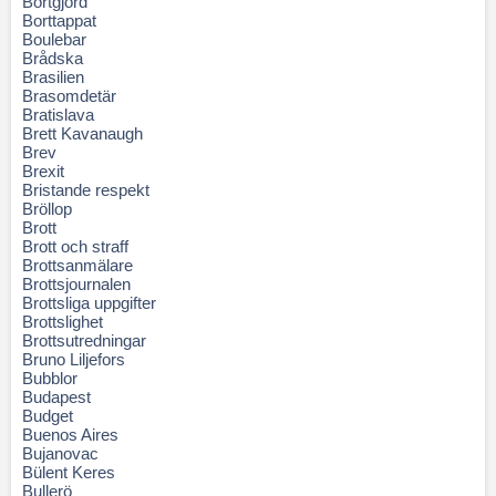
Bortgjord
Borttappat
Boulebar
Brådska
Brasilien
Brasomdetär
Bratislava
Brett Kavanaugh
Brev
Brexit
Bristande respekt
Bröllop
Brott
Brott och straff
Brottsanmälare
Brottsjournalen
Brottsliga uppgifter
Brottslighet
Brottsutredningar
Bruno Liljefors
Bubblor
Budapest
Budget
Buenos Aires
Bujanovac
Bülent Keres
Bullerö