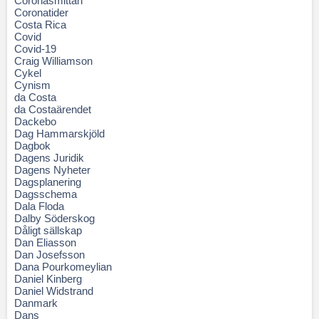
Coronasmittan
Coronatider
Costa Rica
Covid
Covid-19
Craig Williamson
Cykel
Cynism
da Costa
da Costaärendet
Dackebo
Dag Hammarskjöld
Dagbok
Dagens Juridik
Dagens Nyheter
Dagsplanering
Dagsschema
Dala Floda
Dalby Söderskog
Dåligt sällskap
Dan Eliasson
Dan Josefsson
Dana Pourkomeylian
Daniel Kinberg
Daniel Widstrand
Danmark
Dans