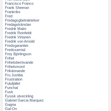
Francisco Franco
Frank Sheeran
Frankrike
Fred
Fredagsgbetraktelser
Fredagskänslan
Fredrik Malm
Fredrik Reinfeldt
Fredrik Virtanen
Fredrik von Arnold
Fredsgarantier
Fredssamtal
Frey Björlingson
Frihet
Frihetsberövande
Frihetsmord
Frikännande
Fru Justitia
Frustration
Fulufjället
Funchal
Fusk
Fysisk utveckling
Gabriel Garcia Marquez
Gagna
Gal-On