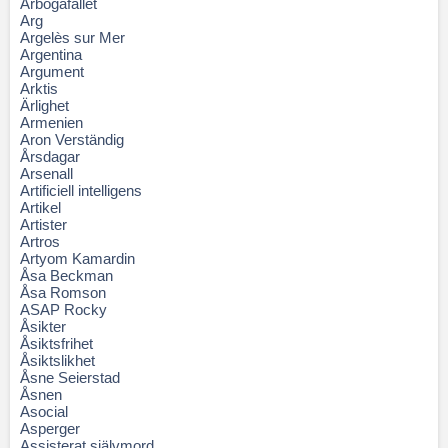
Arbogafallet
Arg
Argelès sur Mer
Argentina
Argument
Arktis
Ärlighet
Armenien
Aron Verständig
Årsdagar
Arsenall
Artificiell intelligens
Artikel
Artister
Artros
Artyom Kamardin
Åsa Beckman
Åsa Romson
ASAP Rocky
Åsikter
Åsiktsfrihet
Åsiktslikhet
Åsne Seierstad
Åsnen
Asocial
Asperger
Assisterat självmord