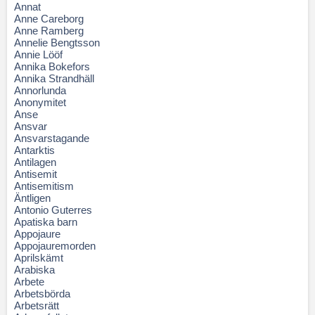
Annat
Anne Careborg
Anne Ramberg
Annelie Bengtsson
Annie Lööf
Annika Bokefors
Annika Strandhäll
Annorlunda
Anonymitet
Anse
Ansvar
Ansvarstagande
Antarktis
Antilagen
Antisemit
Antisemitism
Äntligen
Antonio Guterres
Apatiska barn
Appojaure
Appojauremorden
Aprilskämt
Arabiska
Arbete
Arbetsbörda
Arbetsrätt