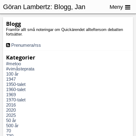
Göran Lambertz:
Blogg, Jan
Meny
Johansson
Blogg
Framför allt små noteringar om Quickärendet allteftersom debatten
fortsätter.
Prenumera/rss
Kategorier
#metoo
#vimåsteprata
100 år
1947
1950-talet
1960-talet
1969
1970-talet
2016
2020
2025
50 år
500 år
70
730