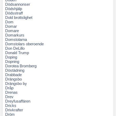
Dödsannonser
Dödshjälp
Dödsstraff
Dold brottslighet
Dom
Domar
Domare
Domarkurs
Domstolarna
Domstolars oberoende
Don DeLillo
Donald Trump
Doping
Dopning
Dorotea Bromberg
Döstädning
Drabbade
Drängsbo
Drängsbo by
Dråp
Drenas
Drev
Dreyfusaffären
Dricks
Drivkrafter
Dröm