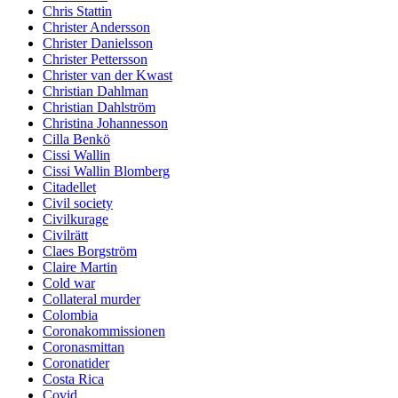
Chris Stattin
Christer Andersson
Christer Danielsson
Christer Pettersson
Christer van der Kwast
Christian Dahlman
Christian Dahlström
Christina Johannesson
Cilla Benkö
Cissi Wallin
Cissi Wallin Blomberg
Citadellet
Civil society
Civilkurage
Civilrätt
Claes Borgström
Claire Martin
Cold war
Collateral murder
Colombia
Coronakommissionen
Coronasmittan
Coronatider
Costa Rica
Covid