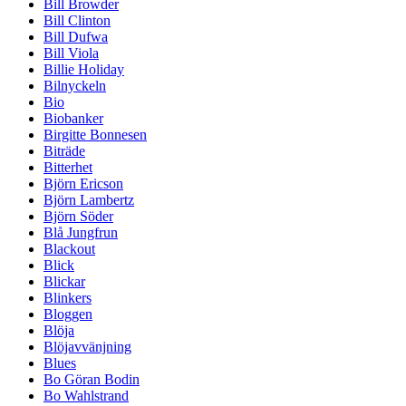
Bill Browder
Bill Clinton
Bill Dufwa
Bill Viola
Billie Holiday
Bilnyckeln
Bio
Biobanker
Birgitte Bonnesen
Biträde
Bitterhet
Björn Ericson
Björn Lambertz
Björn Söder
Blå Jungfrun
Blackout
Blick
Blickar
Blinkers
Bloggen
Blöja
Blöjavvänjning
Blues
Bo Göran Bodin
Bo Wahlstrand