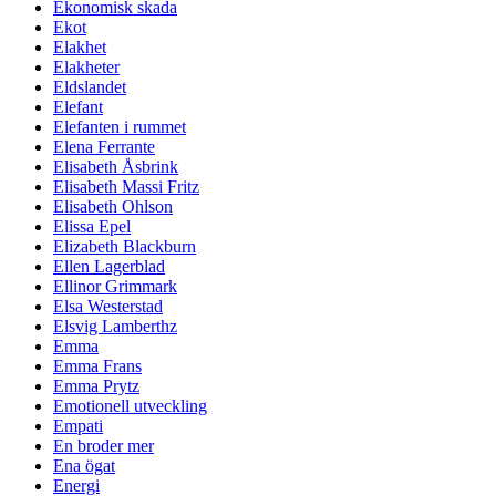
Ekonomisk skada
Ekot
Elakhet
Elakheter
Eldslandet
Elefant
Elefanten i rummet
Elena Ferrante
Elisabeth Åsbrink
Elisabeth Massi Fritz
Elisabeth Ohlson
Elissa Epel
Elizabeth Blackburn
Ellen Lagerblad
Ellinor Grimmark
Elsa Westerstad
Elsvig Lamberthz
Emma
Emma Frans
Emma Prytz
Emotionell utveckling
Empati
En broder mer
Ena ögat
Energi