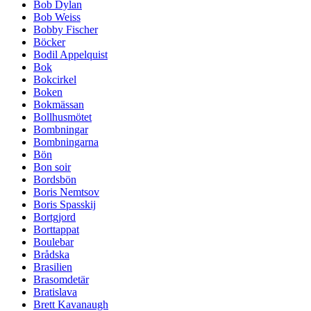
Bob Dylan
Bob Weiss
Bobby Fischer
Böcker
Bodil Appelquist
Bok
Bokcirkel
Boken
Bokmässan
Bollhusmötet
Bombningar
Bombningarna
Bön
Bon soir
Bordsbön
Boris Nemtsov
Boris Spasskij
Bortgjord
Borttappat
Boulebar
Brådska
Brasilien
Brasomdetär
Bratislava
Brett Kavanaugh