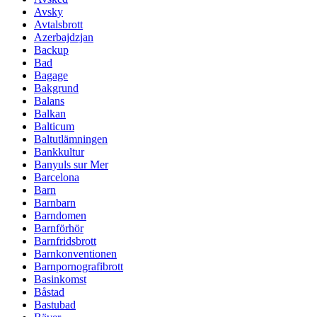
Avsky
Avtalsbrott
Azerbajdzjan
Backup
Bad
Bagage
Bakgrund
Balans
Balkan
Balticum
Baltutlämningen
Bankkultur
Banyuls sur Mer
Barcelona
Barn
Barnbarn
Barndomen
Barnförhör
Barnfridsbrott
Barnkonventionen
Barnpornografibrott
Basinkomst
Båstad
Bastubad