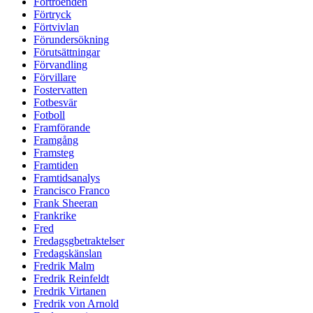
Förtroenden
Förtryck
Förtvivlan
Förundersökning
Förutsättningar
Förvandling
Förvillare
Fostervatten
Fotbesvär
Fotboll
Framförande
Framgång
Framsteg
Framtiden
Framtidsanalys
Francisco Franco
Frank Sheeran
Frankrike
Fred
Fredagsgbetraktelser
Fredagskänslan
Fredrik Malm
Fredrik Reinfeldt
Fredrik Virtanen
Fredrik von Arnold