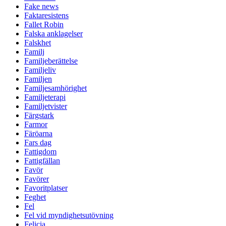
Fake news
Faktaresistens
Fallet Robin
Falska anklagelser
Falskhet
Familj
Familjeberättelse
Familjeliv
Familjen
Familjesamhörighet
Familjeterapi
Familjetvister
Färgstark
Farmor
Färöarna
Fars dag
Fattigdom
Fattigfällan
Favör
Favörer
Favoritplatser
Feghet
Fel
Fel vid myndighetsutövning
Felicia