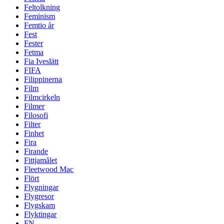
Feltolkning
Feminism
Femtio år
Fest
Fester
Fetma
Fia Iveslätt
FIFA
Filippinerna
Film
Filmcirkeln
Filmer
Filosofi
Filter
Finhet
Fira
Firande
Fittjamålet
Fleetwood Mac
Flört
Flygningar
Flygresor
Flygskam
Flyktingar
FN