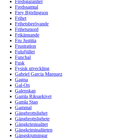
Fredsgarantier
Fredssamtal
Frey Björlingson
Frihet
Frihetsberövande
Frihetsmord
Frikännande
Fru Justitia
Frustration
Fulufjället
Funchal
Fusk
Fysisk utveckling
Gabriel Garcia Marquez
Gagna
Gal-On
Galenskap
Gamla Riksarkivet
Gamla Stan
Gammal
Gängbrottslighet
Gängbrottslighete
Gängkriminalitet
Gängkriminaliteten
Gängskjutningar