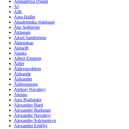
Ahmadreza Djalali
AI
AIK
Aina Hallin
Akademiska sjukhuset
Åke Sellström
Åklagare
Aksel Sandemose
Äktenskap
Aktuellt
Alaska
Albert Einstein
Ålder
Åldersproblem
Åldrande
Åldrandet
Äldreomsorg
Aleksej Navalnyj
Aleppo
Ales Bjaljatskij
Alexander Bard
Alexander Barkman
Alexander Navalnyj
Alexander Solzjenitsyn
Alexandra Erdélyi