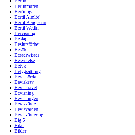
Berlin
Berlinmuren
Beröringar
Bertil Almlöf
Bertil Bengtsson
Bertil Wedin
Bervisning
Beslagta
Beslutsförhet
Besök
Besserwisser
Besvikelse
Betyg
Betygsättning
Bevisbörda
Beviskrav
Beviskravet
Bevisning
Bevisningen
Bevisvärde
Bevisvärden
Bevisvärdering
Big 5
Bilar
Bilder