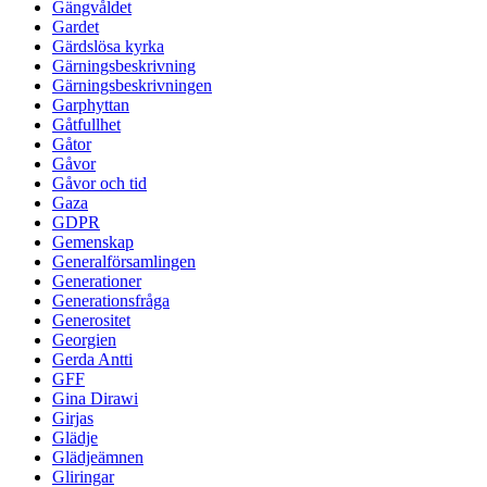
Gängvåldet
Gardet
Gärdslösa kyrka
Gärningsbeskrivning
Gärningsbeskrivningen
Garphyttan
Gåtfullhet
Gåtor
Gåvor
Gåvor och tid
Gaza
GDPR
Gemenskap
Generalförsamlingen
Generationer
Generationsfråga
Generositet
Georgien
Gerda Antti
GFF
Gina Dirawi
Girjas
Glädje
Glädjeämnen
Gliringar