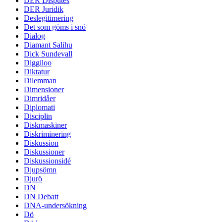
DER Disputes
DER Juridik
Deslegitimering
Det som göms i snö
Dialog
Diamant Salihu
Dick Sundevall
Diggiloo
Diktatur
Dilemman
Dimensioner
Dimridåer
Diplomati
Disciplin
Diskmaskiner
Diskriminering
Diskussion
Diskussioner
Diskussionsidé
Djupsömn
Djurö
DN
DN Debatt
DNA-undersökning
Dö