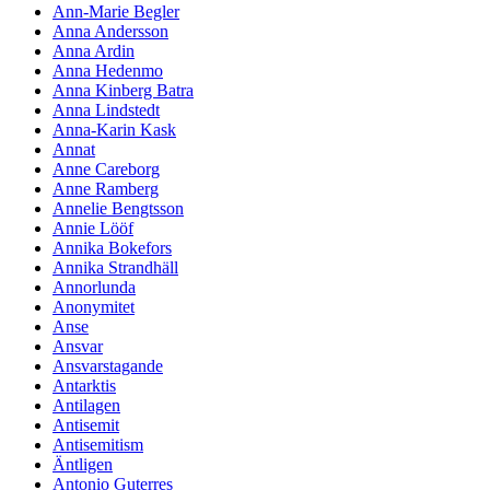
Ann-Marie Begler
Anna Andersson
Anna Ardin
Anna Hedenmo
Anna Kinberg Batra
Anna Lindstedt
Anna-Karin Kask
Annat
Anne Careborg
Anne Ramberg
Annelie Bengtsson
Annie Lööf
Annika Bokefors
Annika Strandhäll
Annorlunda
Anonymitet
Anse
Ansvar
Ansvarstagande
Antarktis
Antilagen
Antisemit
Antisemitism
Äntligen
Antonio Guterres