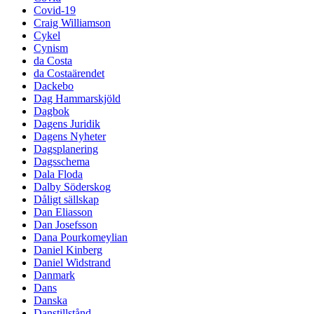
Covid-19
Craig Williamson
Cykel
Cynism
da Costa
da Costaärendet
Dackebo
Dag Hammarskjöld
Dagbok
Dagens Juridik
Dagens Nyheter
Dagsplanering
Dagsschema
Dala Floda
Dalby Söderskog
Dåligt sällskap
Dan Eliasson
Dan Josefsson
Dana Pourkomeylian
Daniel Kinberg
Daniel Widstrand
Danmark
Dans
Danska
Danstillstånd