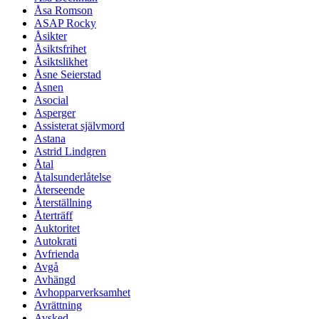
Åsa Romson
ASAP Rocky
Åsikter
Åsiktsfrihet
Åsiktslikhet
Åsne Seierstad
Åsnen
Asocial
Asperger
Assisterat självmord
Astana
Astrid Lindgren
Åtal
Åtalsunderlåtelse
Återseende
Återställning
Återträff
Auktoritet
Autokrati
Avfrienda
Avgå
Avhängd
Avhopparverksamhet
Avrättning
Avsked