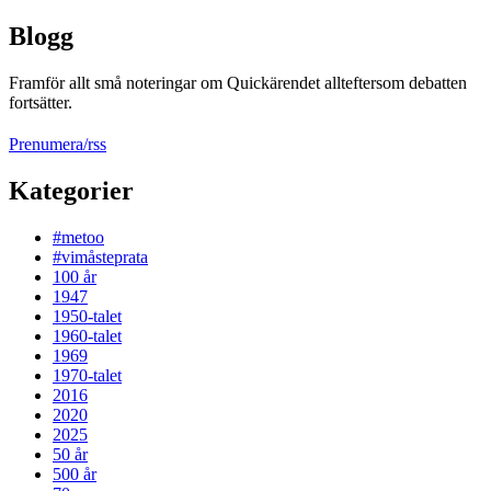
Blogg
Framför allt små noteringar om Quickärendet allteftersom debatten
fortsätter.
Prenumera/rss
Kategorier
#metoo
#vimåsteprata
100 år
1947
1950-talet
1960-talet
1969
1970-talet
2016
2020
2025
50 år
500 år