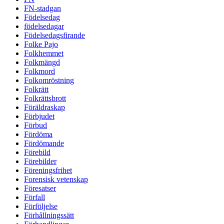
FN-stadgan
Födelsedag
födelsedagar
Födelsedagsfirande
Folke Pajo
Folkhemmet
Folkmängd
Folkmord
Folkomröstning
Folkrätt
Folkrättsbrott
Föräldraskap
Förbjudet
Förbud
Fördöma
Fördömande
Förebild
Förebilder
Föreningsfrihet
Forensisk vetenskap
Föresatser
Förfall
Förföljelse
Förhållningssätt