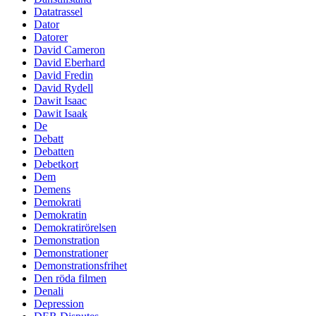
Datatrassel
Dator
Datorer
David Cameron
David Eberhard
David Fredin
David Rydell
Dawit Isaac
Dawit Isaak
De
Debatt
Debatten
Debetkort
Dem
Demens
Demokrati
Demokratin
Demokratirörelsen
Demonstration
Demonstrationer
Demonstrationsfrihet
Den röda filmen
Denali
Depression