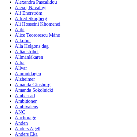
Alexandra Pascalidou
Alexej Navalnyj
Alf Enerström
Alfred Skogberg
Ali Hosseini Khomenei
Alibi
Alice Teororescu Måne
Alkohol
Alla Helgons dag
Alliansfrihet
Allmänläkaren
Allra
Allvar
Alumnidagen
Alzheimer
Amanda Ginsburg
Amanda Sokolnicki
Ambassad
Ambitioner
Ambivalens
ANC
Anchorage
Anden
Anders Agell
Anders Eka