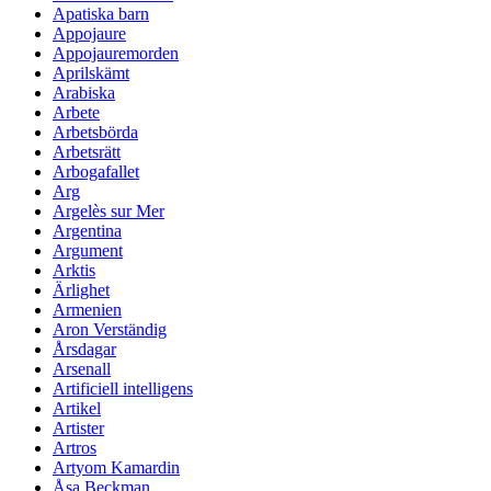
Apatiska barn
Appojaure
Appojauremorden
Aprilskämt
Arabiska
Arbete
Arbetsbörda
Arbetsrätt
Arbogafallet
Arg
Argelès sur Mer
Argentina
Argument
Arktis
Ärlighet
Armenien
Aron Verständig
Årsdagar
Arsenall
Artificiell intelligens
Artikel
Artister
Artros
Artyom Kamardin
Åsa Beckman