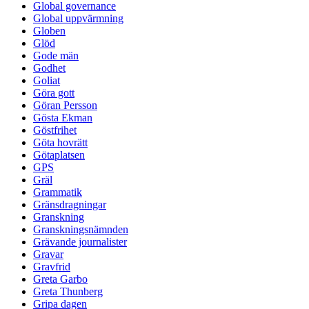
Global governance
Global uppvärmning
Globen
Glöd
Gode män
Godhet
Goliat
Göra gott
Göran Persson
Gösta Ekman
Göstfrihet
Göta hovrätt
Götaplatsen
GPS
Gräl
Grammatik
Gränsdragningar
Granskning
Granskningsnämnden
Grävande journalister
Gravar
Gravfrid
Greta Garbo
Greta Thunberg
Gripa dagen