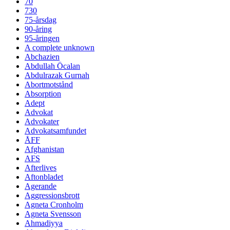
70
730
75-årsdag
90-åring
95-åringen
A complete unknown
Abchazien
Abdullah Öcalan
Abdulrazak Gurnah
Abortmotstånd
Absorption
Adept
Advokat
Advokater
Advokatsamfundet
ÅFF
Afghanistan
AFS
Afterlives
Aftonbladet
Agerande
Aggressionsbrott
Agneta Cronholm
Agneta Svensson
Ahmadiyya