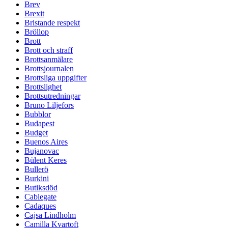
Brev
Brexit
Bristande respekt
Bröllop
Brott
Brott och straff
Brottsanmälare
Brottsjournalen
Brottsliga uppgifter
Brottslighet
Brottsutredningar
Bruno Liljefors
Bubblor
Budapest
Budget
Buenos Aires
Bujanovac
Bülent Keres
Bullerö
Burkini
Butiksdöd
Cablegate
Cadaques
Cajsa Lindholm
Camilla Kvartoft