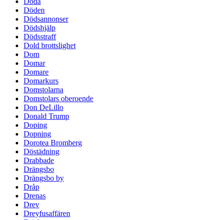
Döda
Döden
Dödsannonser
Dödshjälp
Dödsstraff
Dold brottslighet
Dom
Domar
Domare
Domarkurs
Domstolarna
Domstolars oberoende
Don DeLillo
Donald Trump
Doping
Dopning
Dorotea Bromberg
Döstädning
Drabbade
Drängsbo
Drängsbo by
Dråp
Drenas
Drev
Dreyfusaffären