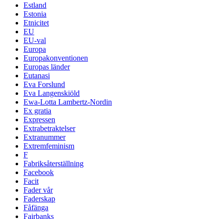
Estland
Estonia
Etnicitet
EU
EU-val
Europa
Europakonventionen
Europas länder
Eutanasi
Eva Forslund
Eva Langenskiöld
Ewa-Lotta Lambertz-Nordin
Ex gratia
Expressen
Extrabetraktelser
Extranummer
Extremfeminism
F
Fabriksåterställning
Facebook
Facit
Fader vår
Faderskap
Fåfänga
Fairbanks