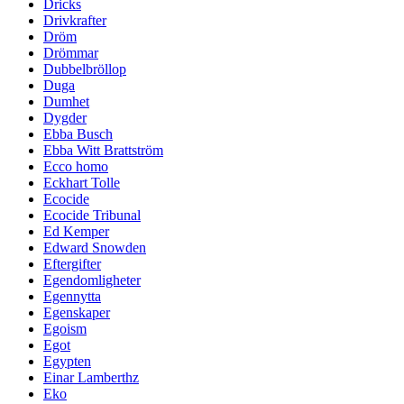
Dricks
Drivkrafter
Dröm
Drömmar
Dubbelbröllop
Duga
Dumhet
Dygder
Ebba Busch
Ebba Witt Brattström
Ecco homo
Eckhart Tolle
Ecocide
Ecocide Tribunal
Ed Kemper
Edward Snowden
Eftergifter
Egendomligheter
Egennytta
Egenskaper
Egoism
Egot
Egypten
Einar Lamberthz
Eko