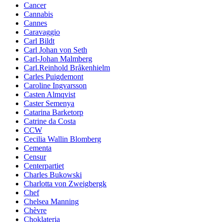
Cancer
Cannabis
Cannes
Caravaggio
Carl Bildt
Carl Johan von Seth
Carl-Johan Malmberg
Carl.Reinhold Bråkenhielm
Carles Puigdemont
Caroline Ingvarsson
Casten Almqvist
Caster Semenya
Catarina Barketorp
Catrine da Costa
CCW
Cecilia Wallin Blomberg
Cementa
Censur
Centerpartiet
Charles Bukowski
Charlotta von Zweigbergk
Chef
Chelsea Manning
Chèvre
Choklateria