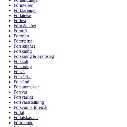
Förhandlingar
Förintelsen
Förklaringar
Förlåtelse
Förlust
Förmätenhet
Förnuft
Förorten
Förorterna
Försiktighet
Forskning
Forskning & Framsteg
Förskott
Försoning
Förstå
Förståelse
Förstånd
Försummelser
Försvar
Försvarligt
Försvarsställning
Försvunna föremål
Förtal
Förtalskassan
Förtroende