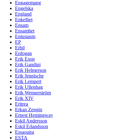
Engagemang
Engelska
England
Enkelhet
Ensam
Ensamhet
Entusiasm
EP
Erbil
Erdogan
Erik Eson
Erik Gandini
Erik Helmerson
Erik Jennische
Erik Lempert
Erik Ullenhag
Erik Wennerström
Erik XIV
Eritrea
Erkan Zengin
Ernest Hemingway
Eskil Andersson
Eskil Erlandsson
Essaouira
ESTA