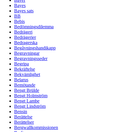
Bäver
Bayes
Bayes sats
BB
Bebis
Bedömningsdilemma
Bedrägeri
Bedrägerier
Bedragerska
Begåvningshandikapp
Begravningar
Begravningsseder
Begripa
Bekräftelse
Bekvämlighet
Belarus
Bemötande
Bengt Brülde
Bengt Holmström
Bengt Lambe
Bengt Lindström
Bensin
Berättelse
Berättelser
Bergwallkommissionen