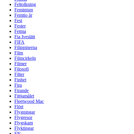
Feltolkning
Feminism
Femtio år
Fest
Fester
Fetma
Fia Iveslätt
FIFA
Filippinerna
Film
Filmcirkeln
Filmer
Filosofi
Filter
Finhet
Fira
Firande
Fittjamålet
Fleetwood Mac
Flört
Flygningar
Flygresor
Flygskam
Flyktingar
FN