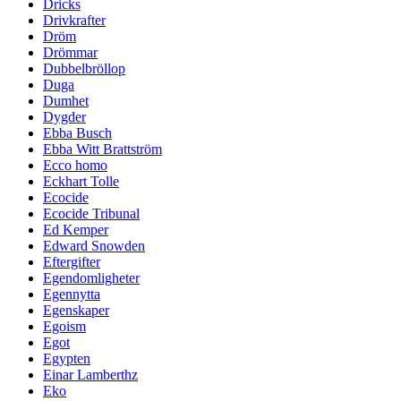
Dricks
Drivkrafter
Dröm
Drömmar
Dubbelbröllop
Duga
Dumhet
Dygder
Ebba Busch
Ebba Witt Brattström
Ecco homo
Eckhart Tolle
Ecocide
Ecocide Tribunal
Ed Kemper
Edward Snowden
Eftergifter
Egendomligheter
Egennytta
Egenskaper
Egoism
Egot
Egypten
Einar Lamberthz
Eko