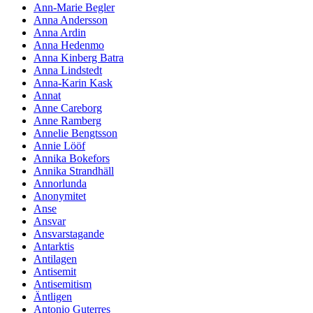
Ann-Marie Begler
Anna Andersson
Anna Ardin
Anna Hedenmo
Anna Kinberg Batra
Anna Lindstedt
Anna-Karin Kask
Annat
Anne Careborg
Anne Ramberg
Annelie Bengtsson
Annie Lööf
Annika Bokefors
Annika Strandhäll
Annorlunda
Anonymitet
Anse
Ansvar
Ansvarstagande
Antarktis
Antilagen
Antisemit
Antisemitism
Äntligen
Antonio Guterres