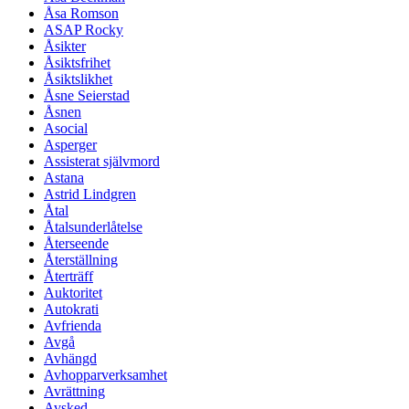
Åsa Romson
ASAP Rocky
Åsikter
Åsiktsfrihet
Åsiktslikhet
Åsne Seierstad
Åsnen
Asocial
Asperger
Assisterat självmord
Astana
Astrid Lindgren
Åtal
Åtalsunderlåtelse
Återseende
Återställning
Återträff
Auktoritet
Autokrati
Avfrienda
Avgå
Avhängd
Avhopparverksamhet
Avrättning
Avsked