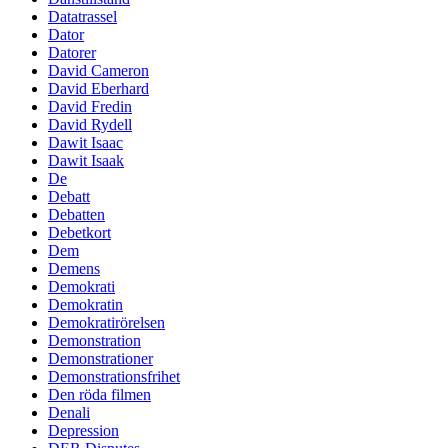
Datatrassel
Dator
Datorer
David Cameron
David Eberhard
David Fredin
David Rydell
Dawit Isaac
Dawit Isaak
De
Debatt
Debatten
Debetkort
Dem
Demens
Demokrati
Demokratin
Demokratirörelsen
Demonstration
Demonstrationer
Demonstrationsfrihet
Den röda filmen
Denali
Depression