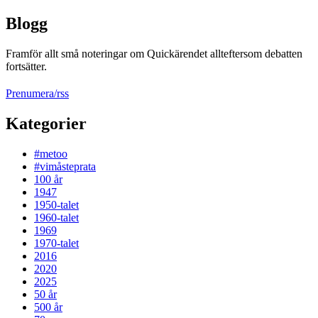
Blogg
Framför allt små noteringar om Quickärendet allteftersom debatten
fortsätter.
Prenumera/rss
Kategorier
#metoo
#vimåsteprata
100 år
1947
1950-talet
1960-talet
1969
1970-talet
2016
2020
2025
50 år
500 år