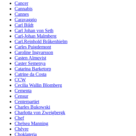
Cancer
Cannabis
Cannes
Caravaggio
Carl Bildt
Carl Johan von Seth
Carl-Johan Malmberg
Carl.Reinhold Bråkenhielm
Carles Puigdemont
Caroline Ingvarsson
Casten Almqvist
Caster Semenya
Catarina Barketorp
Catrine da Costa
CCW
Cecilia Wallin Blomberg
Cementa
Censur
Centerpartiet
Charles Bukowski
Charlotta von Zweigbergk
Chef
Chelsea Manning
Chèvre
Choklateria