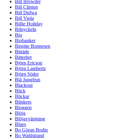
Bill Browder
Bill Clinton
Bill Dufwa
Bill Viola
Billie Holiday
Bilnyckeln
Bio
Biobanker
Birgitte Bonnesen
Biträde
Bitterhet
Björn Ericson
Björn Lambertz
Björn Söder
Blå Jungfrun
Blackout
Blick
Blickar
Blinkers
Bloggen
Blöja
Blöjavvänjning
Blues
Bo Göran Bodin
Bo Wahlstrand