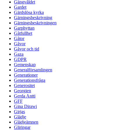
Gängvåldet
Gardet
Gärdslösa kyrka
Gärningsbeskrivning
Gärningsbeskrivningen
Garphyttan
Gåtfullhet
Gåtor
Gåvor
Gåvor och tid
Gaza
GDPR
Gemenskap
Generalförsamlingen
Generationer
Generationsfråga
Generositet
Georgien
Gerda Antti
GFF
Gina Dirawi
Girjas
Glädje
Glädjeämnen
Gliringar