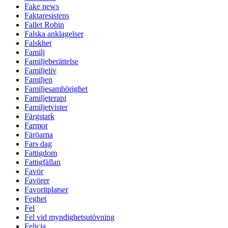
Fake news
Faktaresistens
Fallet Robin
Falska anklagelser
Falskhet
Familj
Familjeberättelse
Familjeliv
Familjen
Familjesamhörighet
Familjeterapi
Familjetvister
Färgstark
Farmor
Färöarna
Fars dag
Fattigdom
Fattigfällan
Favör
Favörer
Favoritplatser
Feghet
Fel
Fel vid myndighetsutövning
Felicia