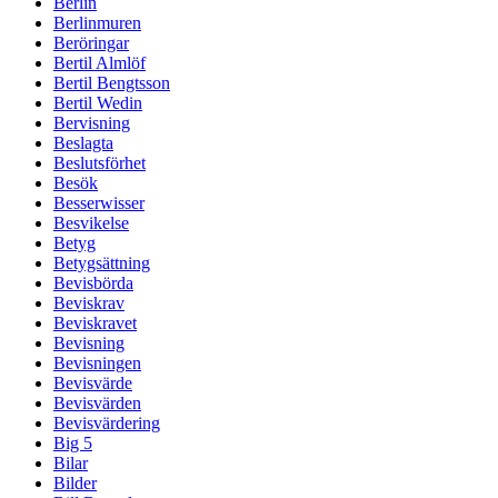
Berlin
Berlinmuren
Beröringar
Bertil Almlöf
Bertil Bengtsson
Bertil Wedin
Bervisning
Beslagta
Beslutsförhet
Besök
Besserwisser
Besvikelse
Betyg
Betygsättning
Bevisbörda
Beviskrav
Beviskravet
Bevisning
Bevisningen
Bevisvärde
Bevisvärden
Bevisvärdering
Big 5
Bilar
Bilder