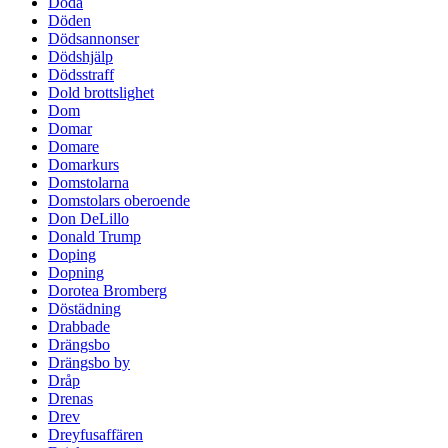
Döda
Döden
Dödsannonser
Dödshjälp
Dödsstraff
Dold brottslighet
Dom
Domar
Domare
Domarkurs
Domstolarna
Domstolars oberoende
Don DeLillo
Donald Trump
Doping
Dopning
Dorotea Bromberg
Döstädning
Drabbade
Drängsbo
Drängsbo by
Dråp
Drenas
Drev
Dreyfusaffären