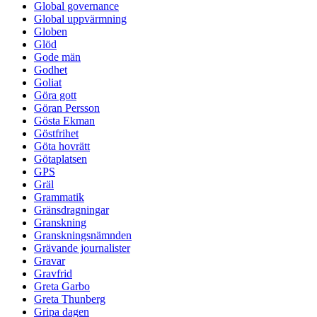
Global governance
Global uppvärmning
Globen
Glöd
Gode män
Godhet
Goliat
Göra gott
Göran Persson
Gösta Ekman
Göstfrihet
Göta hovrätt
Götaplatsen
GPS
Gräl
Grammatik
Gränsdragningar
Granskning
Granskningsnämnden
Grävande journalister
Gravar
Gravfrid
Greta Garbo
Greta Thunberg
Gripa dagen