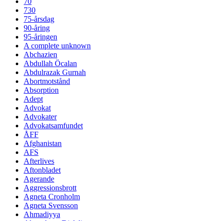
70
730
75-årsdag
90-åring
95-åringen
A complete unknown
Abchazien
Abdullah Öcalan
Abdulrazak Gurnah
Abortmotstånd
Absorption
Adept
Advokat
Advokater
Advokatsamfundet
ÅFF
Afghanistan
AFS
Afterlives
Aftonbladet
Agerande
Aggressionsbrott
Agneta Cronholm
Agneta Svensson
Ahmadiyya