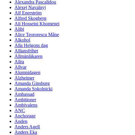
Alexandra Pascalidou
Alexej Navalnyj
Alf Enerström
Alfred Skogberg
Ali Hosseini Khomenei
Alibi
Alice Teororescu Måne
Alkohol
Alla Helgons dag
Alliansfrihet
Allmänläkaren
Allra
Allvar
Alumnidagen
Alzheimer
Amanda Ginsburg
Amanda Sokolnicki
Ambassad
Ambitioner
Ambivalens
ANC
Anchorage
Anden
Anders Agell
Anders Eka