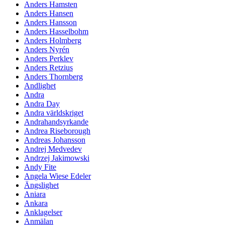
Anders Hamsten
Anders Hansen
Anders Hansson
Anders Hasselbohm
Anders Holmberg
Anders Nyrén
Anders Perklev
Anders Retzius
Anders Thornberg
Andlighet
Andra
Andra Day
Andra världskriget
Andrahandsyrkande
Andrea Riseborough
Andreas Johansson
Andrej Medvedev
Andrzej Jakimowski
Andy Fite
Angela Wiese Edeler
Ängslighet
Aniara
Ankara
Anklagelser
Anmälan