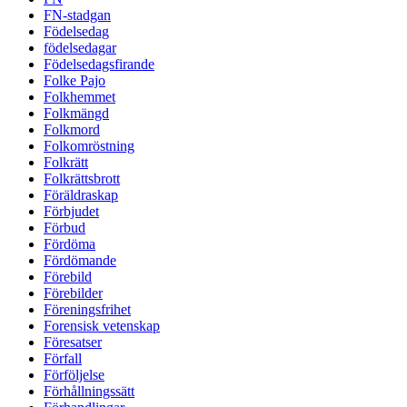
FN-stadgan
Födelsedag
födelsedagar
Födelsedagsfirande
Folke Pajo
Folkhemmet
Folkmängd
Folkmord
Folkomröstning
Folkrätt
Folkrättsbrott
Föräldraskap
Förbjudet
Förbud
Fördöma
Fördömande
Förebild
Förebilder
Föreningsfrihet
Forensisk vetenskap
Föresatser
Förfall
Förföljelse
Förhållningssätt