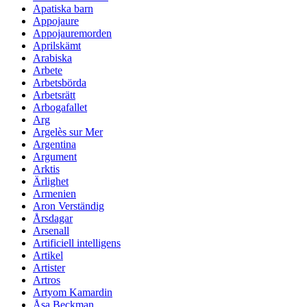
Apatiska barn
Appojaure
Appojauremorden
Aprilskämt
Arabiska
Arbete
Arbetsbörda
Arbetsrätt
Arbogafallet
Arg
Argelès sur Mer
Argentina
Argument
Arktis
Ärlighet
Armenien
Aron Verständig
Årsdagar
Arsenall
Artificiell intelligens
Artikel
Artister
Artros
Artyom Kamardin
Åsa Beckman