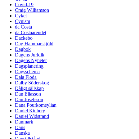
Covid-19
Craig Williamson
Cykel
Cynism
da Costa
da Costaärendet
Dackebo
Dag Hammarskjöld
Dagbok
Dagens Juridik
Dagens Nyheter
Dagsplanering
Dagsschema
Dala Floda
Dalby Söderskog
Dåligt sällskap
Dan Eliasson
Dan Josefsson
Dana Pourkomeylian
Daniel Kinberg
Daniel Widstrand
Danmark
Dans
Danska
Danstillstånd