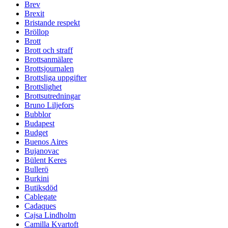
Brev
Brexit
Bristande respekt
Bröllop
Brott
Brott och straff
Brottsanmälare
Brottsjournalen
Brottsliga uppgifter
Brottslighet
Brottsutredningar
Bruno Liljefors
Bubblor
Budapest
Budget
Buenos Aires
Bujanovac
Bülent Keres
Bullerö
Burkini
Butiksdöd
Cablegate
Cadaques
Cajsa Lindholm
Camilla Kvartoft