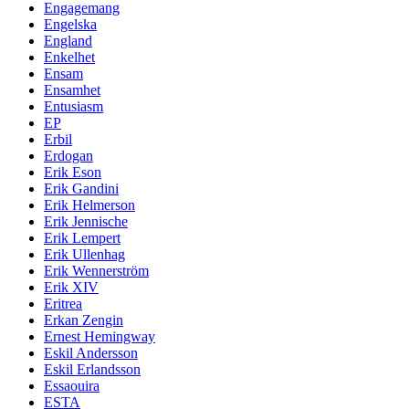
Engagemang
Engelska
England
Enkelhet
Ensam
Ensamhet
Entusiasm
EP
Erbil
Erdogan
Erik Eson
Erik Gandini
Erik Helmerson
Erik Jennische
Erik Lempert
Erik Ullenhag
Erik Wennerström
Erik XIV
Eritrea
Erkan Zengin
Ernest Hemingway
Eskil Andersson
Eskil Erlandsson
Essaouira
ESTA