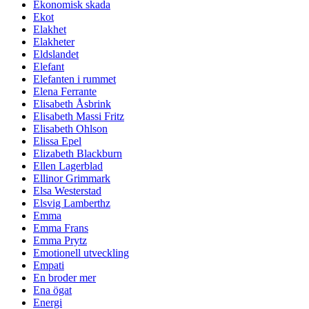
Ekonomisk skada
Ekot
Elakhet
Elakheter
Eldslandet
Elefant
Elefanten i rummet
Elena Ferrante
Elisabeth Åsbrink
Elisabeth Massi Fritz
Elisabeth Ohlson
Elissa Epel
Elizabeth Blackburn
Ellen Lagerblad
Ellinor Grimmark
Elsa Westerstad
Elsvig Lamberthz
Emma
Emma Frans
Emma Prytz
Emotionell utveckling
Empati
En broder mer
Ena ögat
Energi