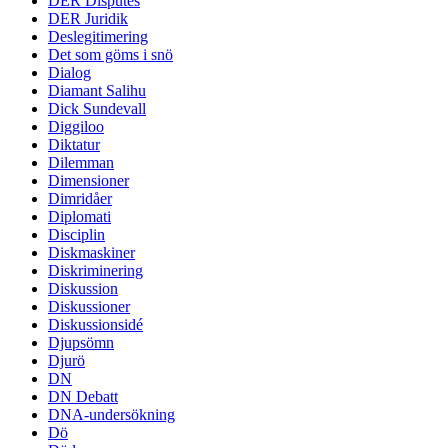
DER Disputes
DER Juridik
Deslegitimering
Det som göms i snö
Dialog
Diamant Salihu
Dick Sundevall
Diggiloo
Diktatur
Dilemman
Dimensioner
Dimridåer
Diplomati
Disciplin
Diskmaskiner
Diskriminering
Diskussion
Diskussioner
Diskussionsidé
Djupsömn
Djurö
DN
DN Debatt
DNA-undersökning
Dö