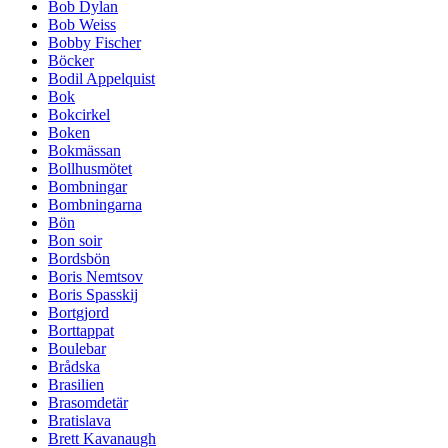
Bob Dylan
Bob Weiss
Bobby Fischer
Böcker
Bodil Appelquist
Bok
Bokcirkel
Boken
Bokmässan
Bollhusmötet
Bombningar
Bombningarna
Bön
Bon soir
Bordsbön
Boris Nemtsov
Boris Spasskij
Bortgjord
Borttappat
Boulebar
Brådska
Brasilien
Brasomdetär
Bratislava
Brett Kavanaugh