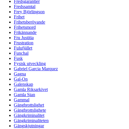
Fredsgarantier
Fredssamtal
Frey Björlingson
Frihet
Frihetsberövande
Frihetsmord
Frikännande
Fru Justitia
Frustration
Fulufjället
Funchal
Fusk
Fysisk utveckling
Gabriel Garcia Marquez
Gagna
Gal-On
Galenskap
Gamla Riksarkivet
Gamla Stan
Gammal
Gängbrottslighet
Gängbrottslighete
Gängkriminalitet
Gängkriminaliteten
Gängskjutningar