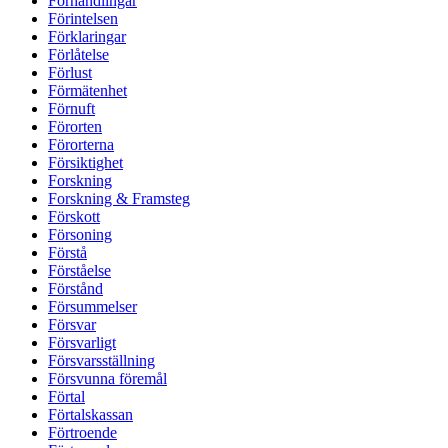
Förhandlingar
Förintelsen
Förklaringar
Förlåtelse
Förlust
Förmätenhet
Förnuft
Förorten
Förorterna
Försiktighet
Forskning
Forskning & Framsteg
Förskott
Försoning
Förstå
Förståelse
Förstånd
Försummelser
Försvar
Försvarligt
Försvarsställning
Försvunna föremål
Förtal
Förtalskassan
Förtroende