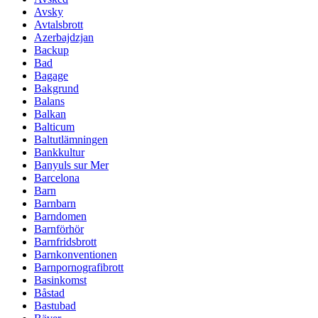
Avsky
Avtalsbrott
Azerbajdzjan
Backup
Bad
Bagage
Bakgrund
Balans
Balkan
Balticum
Baltutlämningen
Bankkultur
Banyuls sur Mer
Barcelona
Barn
Barnbarn
Barndomen
Barnförhör
Barnfridsbrott
Barnkonventionen
Barnpornografibrott
Basinkomst
Båstad
Bastubad