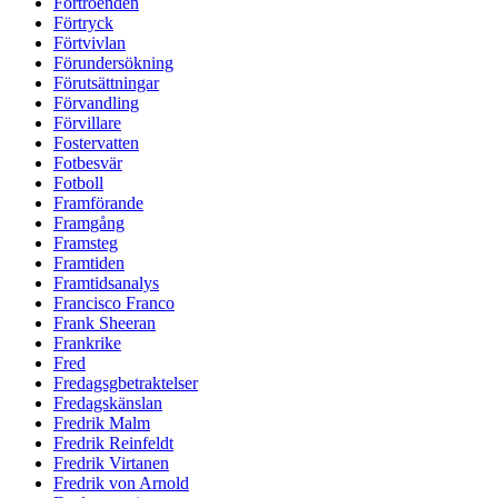
Förtroenden
Förtryck
Förtvivlan
Förundersökning
Förutsättningar
Förvandling
Förvillare
Fostervatten
Fotbesvär
Fotboll
Framförande
Framgång
Framsteg
Framtiden
Framtidsanalys
Francisco Franco
Frank Sheeran
Frankrike
Fred
Fredagsgbetraktelser
Fredagskänslan
Fredrik Malm
Fredrik Reinfeldt
Fredrik Virtanen
Fredrik von Arnold