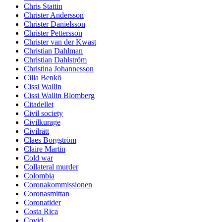
Chris Stattin
Christer Andersson
Christer Danielsson
Christer Pettersson
Christer van der Kwast
Christian Dahlman
Christian Dahlström
Christina Johannesson
Cilla Benkö
Cissi Wallin
Cissi Wallin Blomberg
Citadellet
Civil society
Civilkurage
Civilrätt
Claes Borgström
Claire Martin
Cold war
Collateral murder
Colombia
Coronakommissionen
Coronasmittan
Coronatider
Costa Rica
Covid