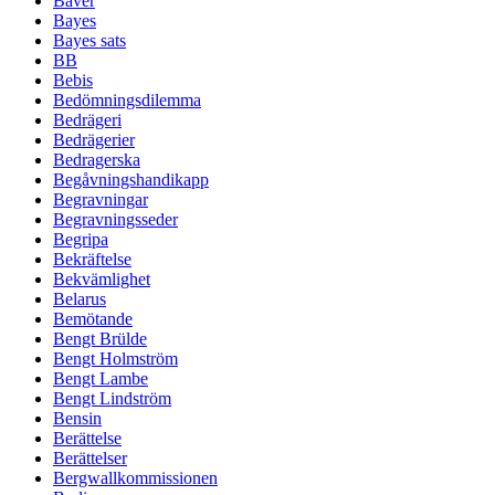
Bäver
Bayes
Bayes sats
BB
Bebis
Bedömningsdilemma
Bedrägeri
Bedrägerier
Bedragerska
Begåvningshandikapp
Begravningar
Begravningsseder
Begripa
Bekräftelse
Bekvämlighet
Belarus
Bemötande
Bengt Brülde
Bengt Holmström
Bengt Lambe
Bengt Lindström
Bensin
Berättelse
Berättelser
Bergwallkommissionen