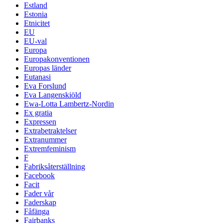
Estland
Estonia
Etnicitet
EU
EU-val
Europa
Europakonventionen
Europas länder
Eutanasi
Eva Forslund
Eva Langenskiöld
Ewa-Lotta Lambertz-Nordin
Ex gratia
Expressen
Extrabetraktelser
Extranummer
Extremfeminism
F
Fabriksåterställning
Facebook
Facit
Fader vår
Faderskap
Fåfänga
Fairbanks