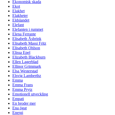
Ekonomisk skada
Ekot
Elakhet
Elakheter
Eldslandet
Elefant
Elefanten i rummet
Elena Ferrante
Elisabeth Åsbrink
Elisabeth Massi Fritz
Elisabeth Ohlson
Elissa Epel
Elizabeth Blackburn
Ellen Lagerblad
Ellinor Grimmark
Elsa Westerstad
Elsvig Lamberthz
Emma
Emma Frans
Emma Prytz
Emotionell utveckling
Empati
En broder mer
Ena ögat
Energi