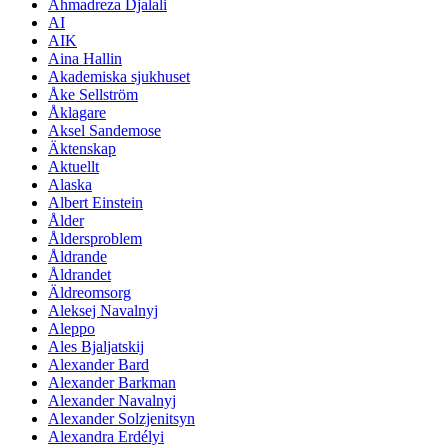
Ahmadreza Djalali
AI
AIK
Aina Hallin
Akademiska sjukhuset
Åke Sellström
Åklagare
Aksel Sandemose
Äktenskap
Aktuellt
Alaska
Albert Einstein
Ålder
Åldersproblem
Åldrande
Åldrandet
Äldreomsorg
Aleksej Navalnyj
Aleppo
Ales Bjaljatskij
Alexander Bard
Alexander Barkman
Alexander Navalnyj
Alexander Solzjenitsyn
Alexandra Erdélyi