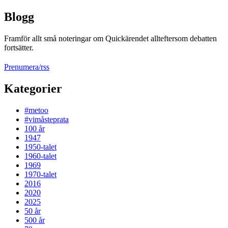
Blogg
Framför allt små noteringar om Quickärendet allteftersom debatten
fortsätter.
Prenumera/rss
Kategorier
#metoo
#vimåsteprata
100 år
1947
1950-talet
1960-talet
1969
1970-talet
2016
2020
2025
50 år
500 år