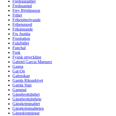
Fredsgarantier
Fredssamtal
Frey Björlingson
Frihet
Frihetsberövande
Frihetsmord
Frikännande
Fru Justitia
Frustration
Fulufjället
Funchal
Fusk
Fysisk utveckling
Gabriel Garcia Marquez
Gagna
Gal-On
Galenskap
Gamla Riksarkivet
Gamla Stan
Gammal
Gängbrottslighet
Gängbrottslighete
Gängkriminalitet
Gängkriminaliteten
Gängskjutningar