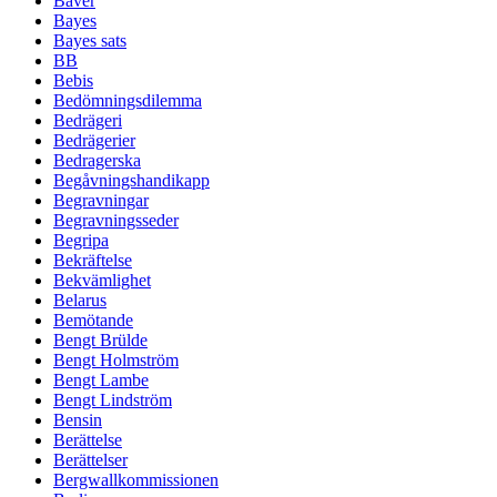
Bäver
Bayes
Bayes sats
BB
Bebis
Bedömningsdilemma
Bedrägeri
Bedrägerier
Bedragerska
Begåvningshandikapp
Begravningar
Begravningsseder
Begripa
Bekräftelse
Bekvämlighet
Belarus
Bemötande
Bengt Brülde
Bengt Holmström
Bengt Lambe
Bengt Lindström
Bensin
Berättelse
Berättelser
Bergwallkommissionen