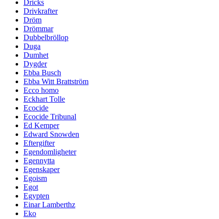
Dricks
Drivkrafter
Dröm
Drömmar
Dubbelbröllop
Duga
Dumhet
Dygder
Ebba Busch
Ebba Witt Brattström
Ecco homo
Eckhart Tolle
Ecocide
Ecocide Tribunal
Ed Kemper
Edward Snowden
Eftergifter
Egendomligheter
Egennytta
Egenskaper
Egoism
Egot
Egypten
Einar Lamberthz
Eko