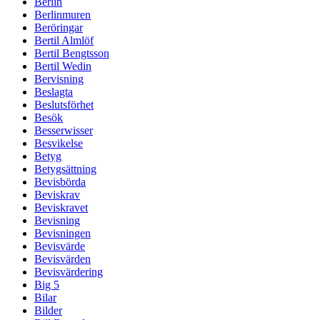
Berlin
Berlinmuren
Beröringar
Bertil Almlöf
Bertil Bengtsson
Bertil Wedin
Bervisning
Beslagta
Beslutsförhet
Besök
Besserwisser
Besvikelse
Betyg
Betygsättning
Bevisbörda
Beviskrav
Beviskravet
Bevisning
Bevisningen
Bevisvärde
Bevisvärden
Bevisvärdering
Big 5
Bilar
Bilder