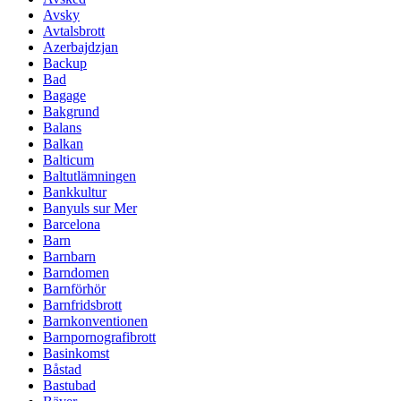
Avsky
Avtalsbrott
Azerbajdzjan
Backup
Bad
Bagage
Bakgrund
Balans
Balkan
Balticum
Baltutlämningen
Bankkultur
Banyuls sur Mer
Barcelona
Barn
Barnbarn
Barndomen
Barnförhör
Barnfridsbrott
Barnkonventionen
Barnpornografibrott
Basinkomst
Båstad
Bastubad