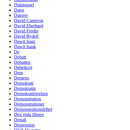
Datatrassel
Dator
Datorer
David Cameron
David Eberhard
David Fredin
David Rydell
Dawit Isaac
Dawit Isaak
De
Debatt
Debatten
Debetkort
Dem
Demens
Demokrati
Demokratin
Demokratirörelsen
Demonstration
Demonstrationer
Demonstrationsfrihet
Den röda filmen
Denali
Depression