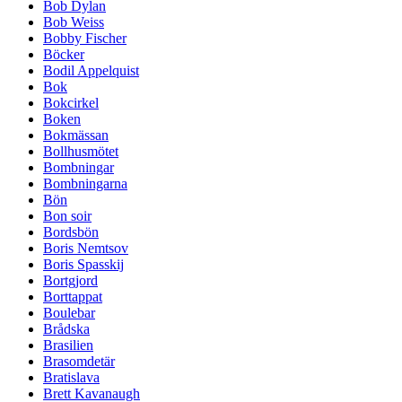
Bob Dylan
Bob Weiss
Bobby Fischer
Böcker
Bodil Appelquist
Bok
Bokcirkel
Boken
Bokmässan
Bollhusmötet
Bombningar
Bombningarna
Bön
Bon soir
Bordsbön
Boris Nemtsov
Boris Spasskij
Bortgjord
Borttappat
Boulebar
Brådska
Brasilien
Brasomdetär
Bratislava
Brett Kavanaugh