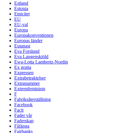
Estland
Estonia
Etnicitet
EU
EU-val
Europa
Europakonventionen
Europas länder
Eutanasi
Eva Forslund
Eva Langenskiöld
Ewa-Lotta Lambertz-Nordin
Ex gratia
Expressen
Extrabetraktelser
Extranummer
Extremfeminism
F
Fabriksåterställning
Facebook
Facit
Fader vår
Faderskap
Fåfänga
Fairbanks