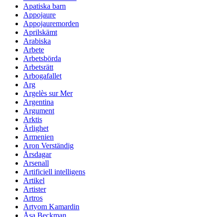
Apatiska barn
Appojaure
Appojauremorden
Aprilskämt
Arabiska
Arbete
Arbetsbörda
Arbetsrätt
Arbogafallet
Arg
Argelès sur Mer
Argentina
Argument
Arktis
Ärlighet
Armenien
Aron Verständig
Årsdagar
Arsenall
Artificiell intelligens
Artikel
Artister
Artros
Artyom Kamardin
Åsa Beckman