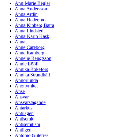
Ann-Marie Begler
Anna Andersson
Anna Ardin
Anna Hedenmo
Anna Kinberg Batra
Anna Lindstedt
Anna-Karin Kask
Annat
Anne Careborg
Anne Ramberg
Annelie Bengtsson
Annie Lööf
Annika Bokefors
Annika Strandhäll
Annorlunda
Anonymitet
Anse
Ansvar
Ansvarstagande
Antarktis
Antilagen
Antisemit
Antisemitism
Äntligen
Antonio Guterres