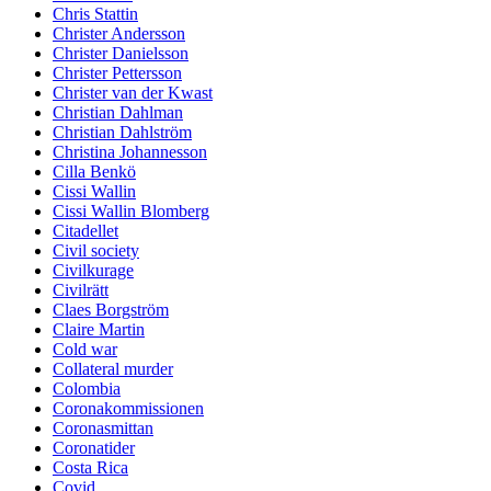
Chris Stattin
Christer Andersson
Christer Danielsson
Christer Pettersson
Christer van der Kwast
Christian Dahlman
Christian Dahlström
Christina Johannesson
Cilla Benkö
Cissi Wallin
Cissi Wallin Blomberg
Citadellet
Civil society
Civilkurage
Civilrätt
Claes Borgström
Claire Martin
Cold war
Collateral murder
Colombia
Coronakommissionen
Coronasmittan
Coronatider
Costa Rica
Covid