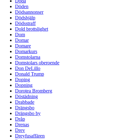
Döda
Döden
Dödsannonser
Dödshjälp
Dödsstraff
Dold brottslighet
Dom
Domar
Domare
Domarkurs
Domstolarna
Domstolars oberoende
Don DeLillo
Donald Trump
Doping
Dopning
Dorotea Bromberg
Döstädning
Drabbade
Drängsbo
Drängsbo by
Dråp
Drenas
Drev
Dreyfusaffären