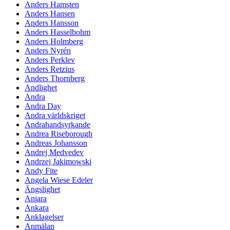
Anders Hamsten
Anders Hansen
Anders Hansson
Anders Hasselbohm
Anders Holmberg
Anders Nyrén
Anders Perklev
Anders Retzius
Anders Thornberg
Andlighet
Andra
Andra Day
Andra världskriget
Andrahandsyrkande
Andrea Riseborough
Andreas Johansson
Andrej Medvedev
Andrzej Jakimowski
Andy Fite
Angela Wiese Edeler
Ängslighet
Aniara
Ankara
Anklagelser
Anmälan