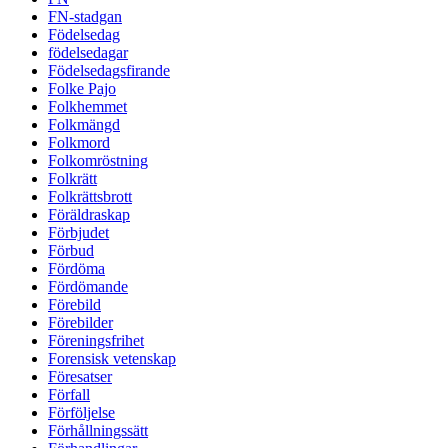
FN-stadgan
Födelsedag
födelsedagar
Födelsedagsfirande
Folke Pajo
Folkhemmet
Folkmängd
Folkmord
Folkomröstning
Folkrätt
Folkrättsbrott
Föräldraskap
Förbjudet
Förbud
Fördöma
Fördömande
Förebild
Förebilder
Föreningsfrihet
Forensisk vetenskap
Föresatser
Förfall
Förföljelse
Förhållningssätt