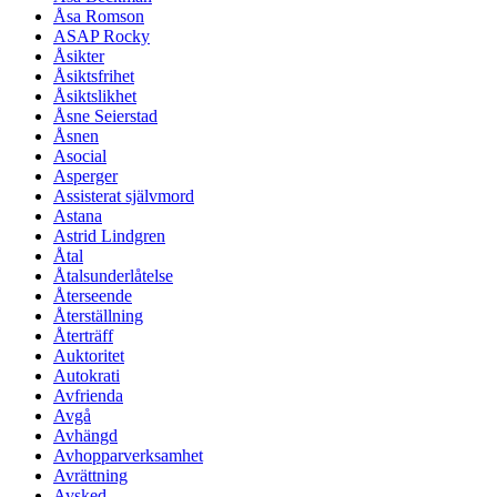
Åsa Romson
ASAP Rocky
Åsikter
Åsiktsfrihet
Åsiktslikhet
Åsne Seierstad
Åsnen
Asocial
Asperger
Assisterat självmord
Astana
Astrid Lindgren
Åtal
Åtalsunderlåtelse
Återseende
Återställning
Återträff
Auktoritet
Autokrati
Avfrienda
Avgå
Avhängd
Avhopparverksamhet
Avrättning
Avsked