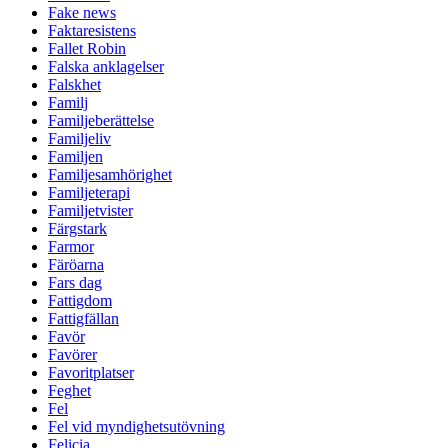
Fake news
Faktaresistens
Fallet Robin
Falska anklagelser
Falskhet
Familj
Familjeberättelse
Familjeliv
Familjen
Familjesamhörighet
Familjeterapi
Familjetvister
Färgstark
Farmor
Färöarna
Fars dag
Fattigdom
Fattigfällan
Favör
Favörer
Favoritplatser
Feghet
Fel
Fel vid myndighetsutövning
Felicia