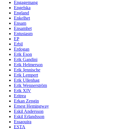
Engagemang
Engelska
England
Enkelhet
Ensam
Ensamhet
Entusiasm
EP
Erbil
Erdogan
Erik Eson
Erik Gandini
Erik Helmerson
Erik Jennische
Erik Lempert
Erik Ullenhag
Erik Wennerström
Erik XIV
Eritrea
Erkan Zengin
Ernest Hemingway
Eskil Andersson
Eskil Erlandsson
Essaouira
ESTA