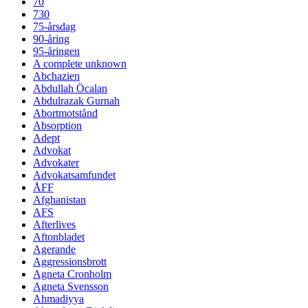
70
730
75-årsdag
90-åring
95-åringen
A complete unknown
Abchazien
Abdullah Öcalan
Abdulrazak Gurnah
Abortmotstånd
Absorption
Adept
Advokat
Advokater
Advokatsamfundet
ÅFF
Afghanistan
AFS
Afterlives
Aftonbladet
Agerande
Aggressionsbrott
Agneta Cronholm
Agneta Svensson
Ahmadiyya