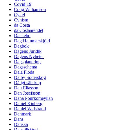
Covid-19
Craig Williamson
Cykel
Cynism
da Costa
da Costaärendet
Dackebo
Dag Hammarskjöld
Dagbok
Dagens Juridik
Dagens Nyheter
Dagsplanering
Dagsschema
Dala Floda
Dalby Söderskog
Dåligt sällskap
Dan Eliasson
Dan Josefsson
Dana Pourkomeylian
Daniel Kinberg
Daniel Widstrand
Danmark
Dans
Danska
Danstillstånd