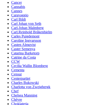
Cancer
Cannabis
Cannes
Caravaggio
Carl Bildt
Carl Johan von Seth
Carl-Johan Malmberg
Carl.Reinhold Bråkenhielm
Carles Puigdemont
Caroline Ingvarsson
Casten Almqvist
Caster Semenya
Catarina Barketorp
Catrine da Costa
CCW
Cecilia Wallin Blomberg
Cementa
Censur
Centerpartiet
Charles Bukowski
Charlotta von Zweigbergk
Chef
Chelsea Manning
Chèvre
Choklateria