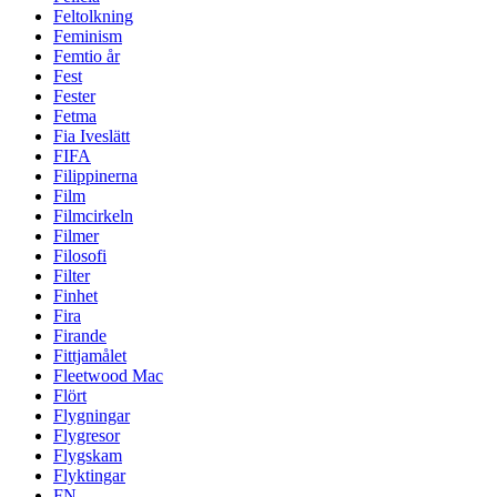
Feltolkning
Feminism
Femtio år
Fest
Fester
Fetma
Fia Iveslätt
FIFA
Filippinerna
Film
Filmcirkeln
Filmer
Filosofi
Filter
Finhet
Fira
Firande
Fittjamålet
Fleetwood Mac
Flört
Flygningar
Flygresor
Flygskam
Flyktingar
FN