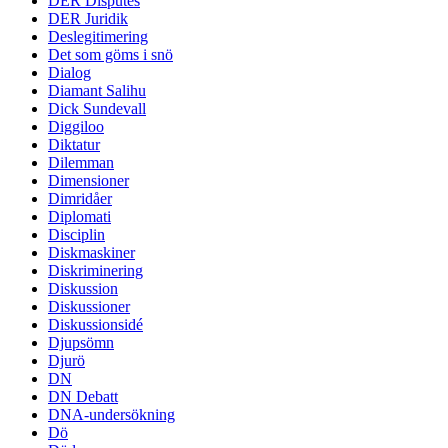
DER Disputes
DER Juridik
Deslegitimering
Det som göms i snö
Dialog
Diamant Salihu
Dick Sundevall
Diggiloo
Diktatur
Dilemman
Dimensioner
Dimridåer
Diplomati
Disciplin
Diskmaskiner
Diskriminering
Diskussion
Diskussioner
Diskussionsidé
Djupsömn
Djurö
DN
DN Debatt
DNA-undersökning
Dö