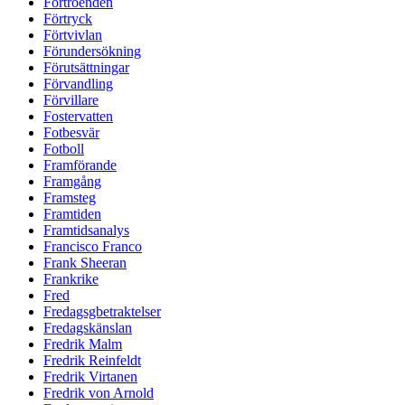
Förtroenden
Förtryck
Förtvivlan
Förundersökning
Förutsättningar
Förvandling
Förvillare
Fostervatten
Fotbesvär
Fotboll
Framförande
Framgång
Framsteg
Framtiden
Framtidsanalys
Francisco Franco
Frank Sheeran
Frankrike
Fred
Fredagsgbetraktelser
Fredagskänslan
Fredrik Malm
Fredrik Reinfeldt
Fredrik Virtanen
Fredrik von Arnold