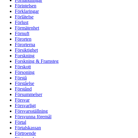
Förhandlingar
Förintelsen
Förklaringar
Förlåtelse
Förlust
Förmätenhet
Förnuft
Förorten
Förorterna
Försiktighet
Forskning
Forskning & Framsteg
Förskott
Försoning
Förstå
Förståelse
Förstånd
Försummelser
Försvar
Försvarligt
Försvarsställning
Försvunna föremål
Förtal
Förtalskassan
Förtroende