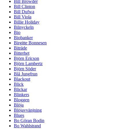
Bill Browder
Bill Clinton
Bill Dufwa
Bill Viola
Billie Holiday
Bilnyckeln
Bio
Biobanker
Birgitte Bonnesen
Biträde
Bitterhet
Björn Ericson
Björn Lambertz
Björn Söder
Blå Jungfrun
Blackout
Blick
Blickar
Blinkers
Bloggen
Blöja
Blöjavvänjning
Blues
Bo Göran Bodin
Bo Wahlstrand