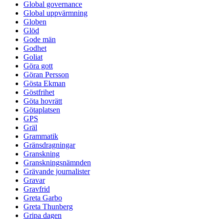
Global governance
Global uppvärmning
Globen
Glöd
Gode män
Godhet
Goliat
Göra gott
Göran Persson
Gösta Ekman
Göstfrihet
Göta hovrätt
Götaplatsen
GPS
Gräl
Grammatik
Gränsdragningar
Granskning
Granskningsnämnden
Grävande journalister
Gravar
Gravfrid
Greta Garbo
Greta Thunberg
Gripa dagen