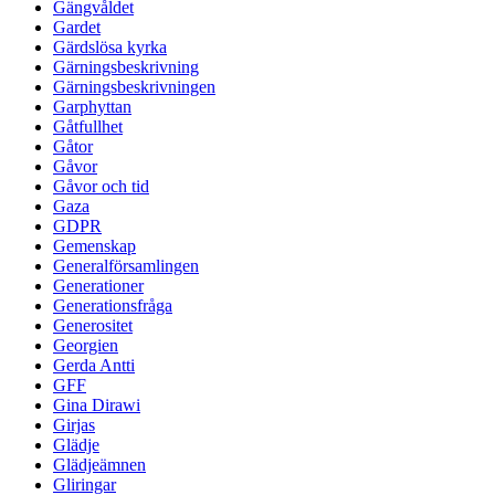
Gängvåldet
Gardet
Gärdslösa kyrka
Gärningsbeskrivning
Gärningsbeskrivningen
Garphyttan
Gåtfullhet
Gåtor
Gåvor
Gåvor och tid
Gaza
GDPR
Gemenskap
Generalförsamlingen
Generationer
Generationsfråga
Generositet
Georgien
Gerda Antti
GFF
Gina Dirawi
Girjas
Glädje
Glädjeämnen
Gliringar