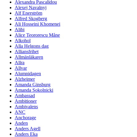
Alexandra Pascalidou
Alexej Navalnyj
Alf Enerström
Alfred Skogberg
Ali Hosseini Khomenei
Alibi
Alice Teororescu Måne
Alkohol
Alla Helgons dag
Alliansfrihet
Allmänläkaren
Allra
Allvar
Alumnidagen
Alzheimer
Amanda Ginsburg
Amanda Sokolnicki
Ambassad
Ambitioner
Ambivalens
ANC
Anchorage
Anden
Anders Agell
Anders Eka