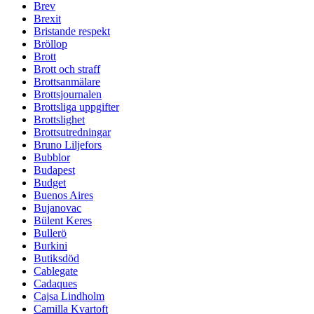
Brev
Brexit
Bristande respekt
Bröllop
Brott
Brott och straff
Brottsanmälare
Brottsjournalen
Brottsliga uppgifter
Brottslighet
Brottsutredningar
Bruno Liljefors
Bubblor
Budapest
Budget
Buenos Aires
Bujanovac
Bülent Keres
Bullerö
Burkini
Butiksdöd
Cablegate
Cadaques
Cajsa Lindholm
Camilla Kvartoft