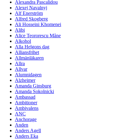
Alexandra Pascalidou
Alexej Navalnyj
Alf Enerström
Alfred Skogberg
Ali Hosseini Khomenei
Alibi
Alice Teororescu Måne
Alkohol
Alla Helgons dag
Alliansfrihet
Allmänläkaren
Allra
Allvar
Alumnidagen
Alzheimer
Amanda Ginsburg
Amanda Sokolnicki
Ambassad
Ambitioner
Ambivalens
ANC
Anchorage
Anden
Anders Agell
Anders Eka