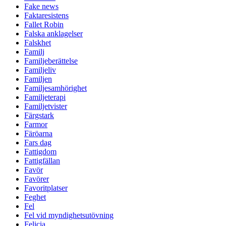
Fake news
Faktaresistens
Fallet Robin
Falska anklagelser
Falskhet
Familj
Familjeberättelse
Familjeliv
Familjen
Familjesamhörighet
Familjeterapi
Familjetvister
Färgstark
Farmor
Färöarna
Fars dag
Fattigdom
Fattigfällan
Favör
Favörer
Favoritplatser
Feghet
Fel
Fel vid myndighetsutövning
Felicia