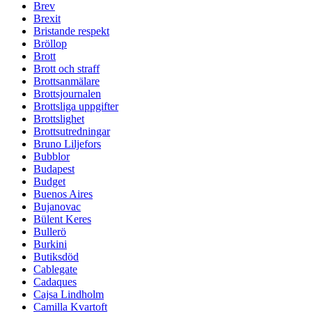
Brev
Brexit
Bristande respekt
Bröllop
Brott
Brott och straff
Brottsanmälare
Brottsjournalen
Brottsliga uppgifter
Brottslighet
Brottsutredningar
Bruno Liljefors
Bubblor
Budapest
Budget
Buenos Aires
Bujanovac
Bülent Keres
Bullerö
Burkini
Butiksdöd
Cablegate
Cadaques
Cajsa Lindholm
Camilla Kvartoft