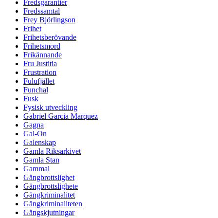
Fredsgarantier
Fredssamtal
Frey Björlingson
Frihet
Frihetsberövande
Frihetsmord
Frikännande
Fru Justitia
Frustration
Fulufjället
Funchal
Fusk
Fysisk utveckling
Gabriel Garcia Marquez
Gagna
Gal-On
Galenskap
Gamla Riksarkivet
Gamla Stan
Gammal
Gängbrottslighet
Gängbrottslighete
Gängkriminalitet
Gängkriminaliteten
Gängskjutningar