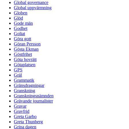
Global governance
Global uppvärmning
Globen
Glöd
Gode män
Godhet
Goliat
Göra gott
Göran Persson
Gösta Ekman
Göstfrihet
Göta hovrätt
Götaplatsen
GPS
Gräl
Grammatik
Gränsdragningar
Granskning
Granskningsnämnden
Grävande journalister
Gravar
Gravfrid
Greta Garbo
Greta Thunberg
Gripa dagen