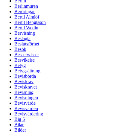
Berlin
Berlinmuren
Beröringar
Bertil Almlöf
Bertil Bengtsson
Bertil Wedin
Bervisning
Beslagta
Beslutsförhet
Besök
Besserwisser
Besvikelse
Betyg
Betygsättning
Bevisbörda
Beviskrav
Beviskravet
Bevisning
Bevisningen
Bevisvärde
Bevisvärden
Bevisvärdering
Big 5
Bilar
Bilder