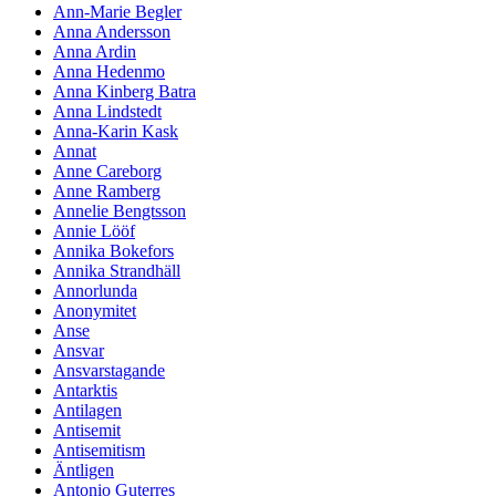
Ann-Marie Begler
Anna Andersson
Anna Ardin
Anna Hedenmo
Anna Kinberg Batra
Anna Lindstedt
Anna-Karin Kask
Annat
Anne Careborg
Anne Ramberg
Annelie Bengtsson
Annie Lööf
Annika Bokefors
Annika Strandhäll
Annorlunda
Anonymitet
Anse
Ansvar
Ansvarstagande
Antarktis
Antilagen
Antisemit
Antisemitism
Äntligen
Antonio Guterres