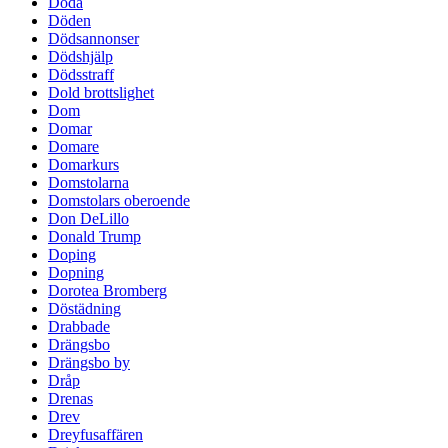
Döda
Döden
Dödsannonser
Dödshjälp
Dödsstraff
Dold brottslighet
Dom
Domar
Domare
Domarkurs
Domstolarna
Domstolars oberoende
Don DeLillo
Donald Trump
Doping
Dopning
Dorotea Bromberg
Döstädning
Drabbade
Drängsbo
Drängsbo by
Dråp
Drenas
Drev
Dreyfusaffären