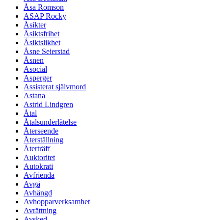
Åsa Romson
ASAP Rocky
Åsikter
Åsiktsfrihet
Åsiktslikhet
Åsne Seierstad
Åsnen
Asocial
Asperger
Assisterat självmord
Astana
Astrid Lindgren
Åtal
Åtalsunderlåtelse
Återseende
Återställning
Återträff
Auktoritet
Autokrati
Avfrienda
Avgå
Avhängd
Avhopparverksamhet
Avrättning
Avsked