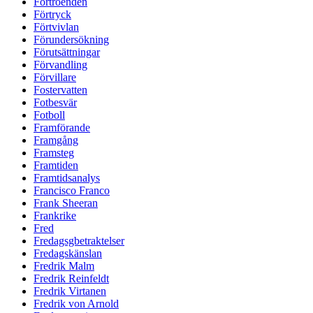
Förtroenden
Förtryck
Förtvivlan
Förundersökning
Förutsättningar
Förvandling
Förvillare
Fostervatten
Fotbesvär
Fotboll
Framförande
Framgång
Framsteg
Framtiden
Framtidsanalys
Francisco Franco
Frank Sheeran
Frankrike
Fred
Fredagsgbetraktelser
Fredagskänslan
Fredrik Malm
Fredrik Reinfeldt
Fredrik Virtanen
Fredrik von Arnold