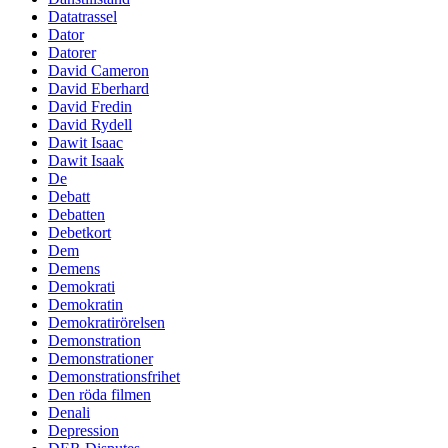
Datatrassel
Dator
Datorer
David Cameron
David Eberhard
David Fredin
David Rydell
Dawit Isaac
Dawit Isaak
De
Debatt
Debatten
Debetkort
Dem
Demens
Demokrati
Demokratin
Demokratirörelsen
Demonstration
Demonstrationer
Demonstrationsfrihet
Den röda filmen
Denali
Depression