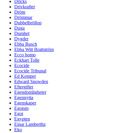
Dricks
Drivkrafter
Dröm
Drömmar
Dubbelbröllop
Duga
Dumhet
Dygder
Ebba Busch
Ebba Witt Brattström
Ecco homo
Eckhart Tolle
Ecocide
Ecocide Tribunal
Ed Kemper
Edward Snowden
Eftergifter
Egendomligheter
Egennytta
Egenskaper
Egoism
Egot
Egypten
Einar Lamberthz
Eko