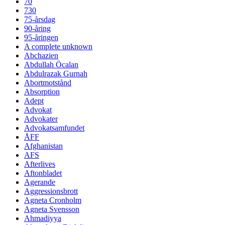
70
730
75-årsdag
90-åring
95-åringen
A complete unknown
Abchazien
Abdullah Öcalan
Abdulrazak Gurnah
Abortmotstånd
Absorption
Adept
Advokat
Advokater
Advokatsamfundet
ÅFF
Afghanistan
AFS
Afterlives
Aftonbladet
Agerande
Aggressionsbrott
Agneta Cronholm
Agneta Svensson
Ahmadiyya