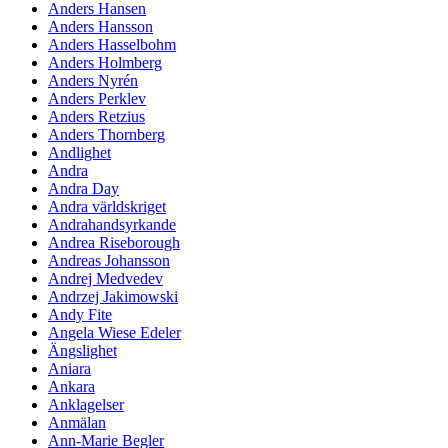
Anders Hansen
Anders Hansson
Anders Hasselbohm
Anders Holmberg
Anders Nyrén
Anders Perklev
Anders Retzius
Anders Thornberg
Andlighet
Andra
Andra Day
Andra världskriget
Andrahandsyrkande
Andrea Riseborough
Andreas Johansson
Andrej Medvedev
Andrzej Jakimowski
Andy Fite
Angela Wiese Edeler
Ängslighet
Aniara
Ankara
Anklagelser
Anmälan
Ann-Marie Begler