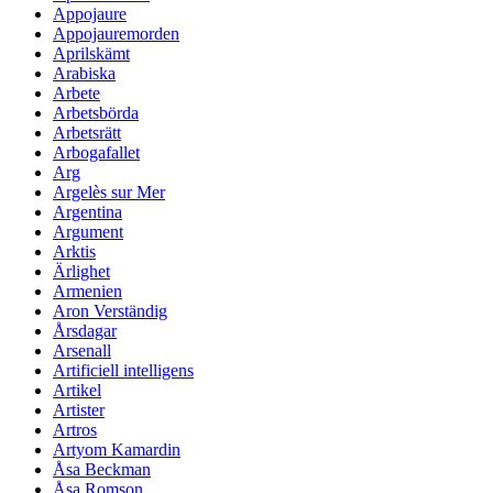
Appojaure
Appojauremorden
Aprilskämt
Arabiska
Arbete
Arbetsbörda
Arbetsrätt
Arbogafallet
Arg
Argelès sur Mer
Argentina
Argument
Arktis
Ärlighet
Armenien
Aron Verständig
Årsdagar
Arsenall
Artificiell intelligens
Artikel
Artister
Artros
Artyom Kamardin
Åsa Beckman
Åsa Romson