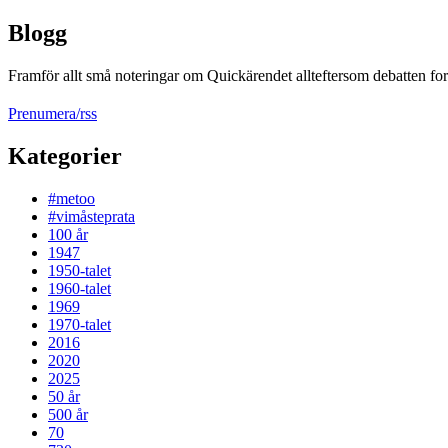
Blogg
Framför allt små noteringar om Quickärendet allteftersom debatten fort
Prenumera/rss
Kategorier
#metoo
#vimåsteprata
100 år
1947
1950-talet
1960-talet
1969
1970-talet
2016
2020
2025
50 år
500 år
70