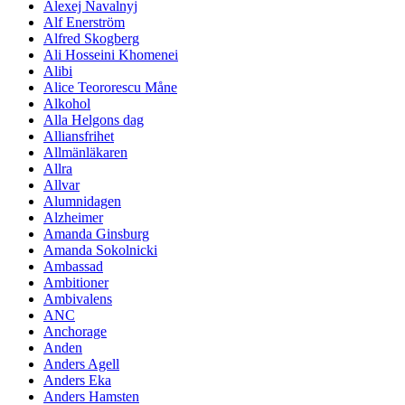
Alexej Navalnyj
Alf Enerström
Alfred Skogberg
Ali Hosseini Khomenei
Alibi
Alice Teororescu Måne
Alkohol
Alla Helgons dag
Alliansfrihet
Allmänläkaren
Allra
Allvar
Alumnidagen
Alzheimer
Amanda Ginsburg
Amanda Sokolnicki
Ambassad
Ambitioner
Ambivalens
ANC
Anchorage
Anden
Anders Agell
Anders Eka
Anders Hamsten