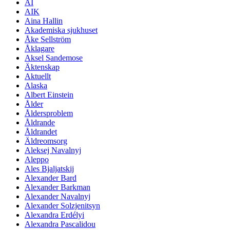
AI
AIK
Aina Hallin
Akademiska sjukhuset
Åke Sellström
Åklagare
Aksel Sandemose
Äktenskap
Aktuellt
Alaska
Albert Einstein
Ålder
Åldersproblem
Åldrande
Åldrandet
Äldreomsorg
Aleksej Navalnyj
Aleppo
Ales Bjaljatskij
Alexander Bard
Alexander Barkman
Alexander Navalnyj
Alexander Solzjenitsyn
Alexandra Erdélyi
Alexandra Pascalidou