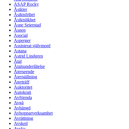
ASAP Rocky
Åsikter
Åsiktsfrihet
Åsiktslikhet
Åsne Seierstad
Åsnen
Asocial
Asperger
Assisterat självmord
Astana
Astrid Lindgren
Åtal
Åtalsunderlåtelse
Återseende
Återställning
Återträff
Auktoritet
Autokrati
Avfrienda
Avgå
Avhängd
Avhopparverksamhet
Avrättning
Avsked
Avsky