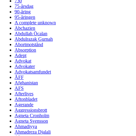
730
75-årsdag
90-åring
95-åringen
A complete unknown
Abchazien
Abdullah Öcalan
Abdulrazak Gurnah
Abortmotstånd
Absorption
Adept
Advokat
Advokater
Advokatsamfundet
ÅFF
Afghanistan
AFS
Afterlives
Aftonbladet
Agerande
Aggressionsbrott
Agneta Cronholm
Agneta Svensson
Ahmadiyya
Ahmadreza Djalali