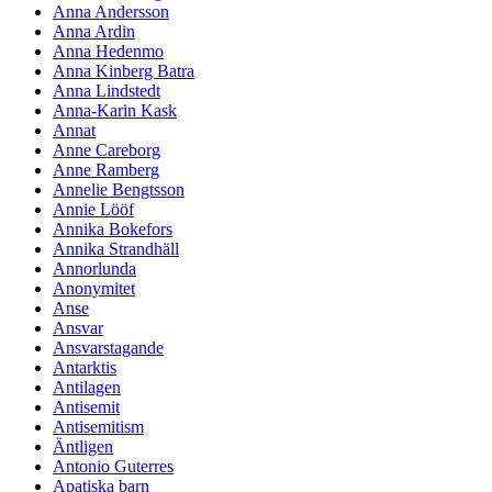
Anna Andersson
Anna Ardin
Anna Hedenmo
Anna Kinberg Batra
Anna Lindstedt
Anna-Karin Kask
Annat
Anne Careborg
Anne Ramberg
Annelie Bengtsson
Annie Lööf
Annika Bokefors
Annika Strandhäll
Annorlunda
Anonymitet
Anse
Ansvar
Ansvarstagande
Antarktis
Antilagen
Antisemit
Antisemitism
Äntligen
Antonio Guterres
Apatiska barn