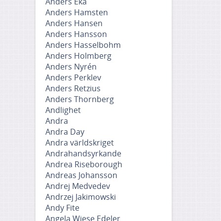
Anders Eka
Anders Hamsten
Anders Hansen
Anders Hansson
Anders Hasselbohm
Anders Holmberg
Anders Nyrén
Anders Perklev
Anders Retzius
Anders Thornberg
Andlighet
Andra
Andra Day
Andra världskriget
Andrahandsyrkande
Andrea Riseborough
Andreas Johansson
Andrej Medvedev
Andrzej Jakimowski
Andy Fite
Angela Wiese Edeler