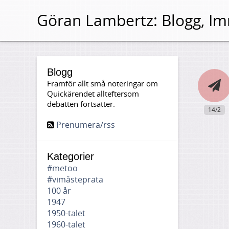
Göran Lambertz:
Blogg, Im
Blogg
Framför allt små noteringar om
Quickärendet allteftersom
debatten fortsätter.
14/2
Prenumera/rss
Kategorier
#metoo
#vimåsteprata
100 år
1947
1950-talet
1960-talet