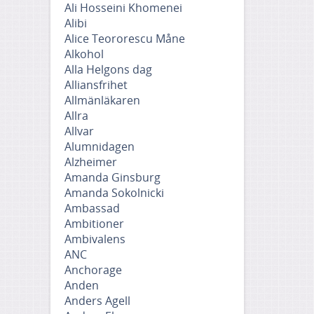
Ali Hosseini Khomenei
Alibi
Alice Teororescu Måne
Alkohol
Alla Helgons dag
Alliansfrihet
Allmänläkaren
Allra
Allvar
Alumnidagen
Alzheimer
Amanda Ginsburg
Amanda Sokolnicki
Ambassad
Ambitioner
Ambivalens
ANC
Anchorage
Anden
Anders Agell