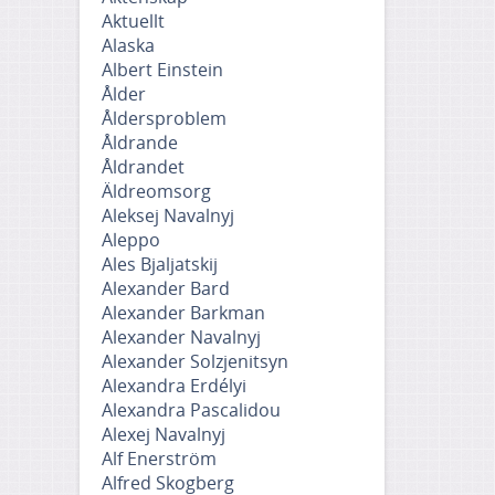
Aktuellt
Alaska
Albert Einstein
Ålder
Åldersproblem
Åldrande
Åldrandet
Äldreomsorg
Aleksej Navalnyj
Aleppo
Ales Bjaljatskij
Alexander Bard
Alexander Barkman
Alexander Navalnyj
Alexander Solzjenitsyn
Alexandra Erdélyi
Alexandra Pascalidou
Alexej Navalnyj
Alf Enerström
Alfred Skogberg