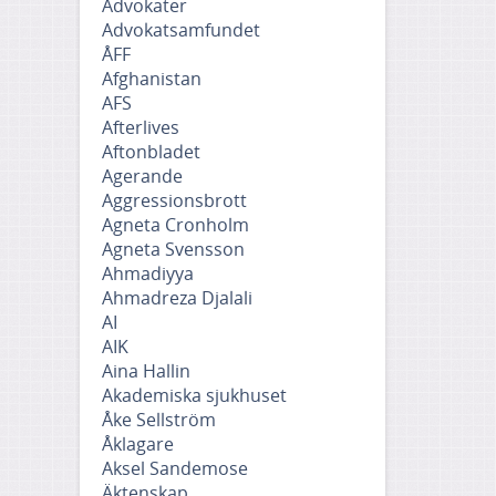
Advokater
Advokatsamfundet
ÅFF
Afghanistan
AFS
Afterlives
Aftonbladet
Agerande
Aggressionsbrott
Agneta Cronholm
Agneta Svensson
Ahmadiyya
Ahmadreza Djalali
AI
AIK
Aina Hallin
Akademiska sjukhuset
Åke Sellström
Åklagare
Aksel Sandemose
Äktenskap