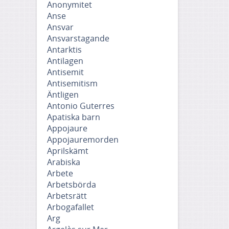
Anonymitet
Anse
Ansvar
Ansvarstagande
Antarktis
Antilagen
Antisemit
Antisemitism
Äntligen
Antonio Guterres
Apatiska barn
Appojaure
Appojauremorden
Aprilskämt
Arabiska
Arbete
Arbetsbörda
Arbetsrätt
Arbogafallet
Arg