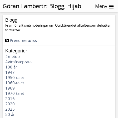
Göran Lambertz:
Blogg, Hijab
Meny
Blogg
Framför allt små noteringar om Quickärendet allteftersom debatten
fortsätter.
Prenumera/rss
Kategorier
#metoo
#vimåsteprata
100 år
1947
1950-talet
1960-talet
1969
1970-talet
2016
2020
2025
50 år