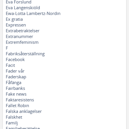
Eva Forslund
Eva Langenskiöld
Ewa-Lotta Lambertz-Nordin
Ex gratia
Expressen
Extrabetraktelser
Extranummer
Extremfeminism
F
Fabriksåterställning
Facebook
Facit
Fader vår
Faderskap
Fåfänga
Fairbanks
Fake news
Faktaresistens
Fallet Robin
Falska anklagelser
Falskhet
Familj
Familjeberättelse