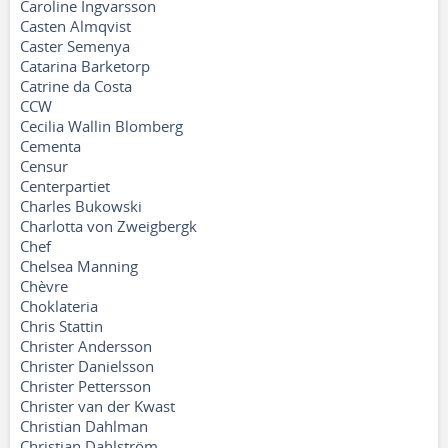
Caroline Ingvarsson
Casten Almqvist
Caster Semenya
Catarina Barketorp
Catrine da Costa
CCW
Cecilia Wallin Blomberg
Cementa
Censur
Centerpartiet
Charles Bukowski
Charlotta von Zweigbergk
Chef
Chelsea Manning
Chèvre
Choklateria
Chris Stattin
Christer Andersson
Christer Danielsson
Christer Pettersson
Christer van der Kwast
Christian Dahlman
Christian Dahlström