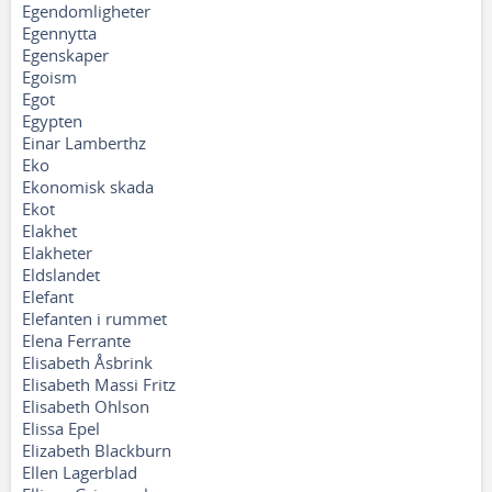
Egendomligheter
Egennytta
Egenskaper
Egoism
Egot
Egypten
Einar Lamberthz
Eko
Ekonomisk skada
Ekot
Elakhet
Elakheter
Eldslandet
Elefant
Elefanten i rummet
Elena Ferrante
Elisabeth Åsbrink
Elisabeth Massi Fritz
Elisabeth Ohlson
Elissa Epel
Elizabeth Blackburn
Ellen Lagerblad