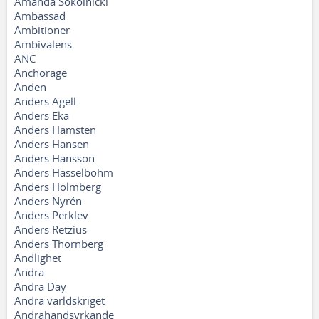
Amanda Sokolnicki
Ambassad
Ambitioner
Ambivalens
ANC
Anchorage
Anden
Anders Agell
Anders Eka
Anders Hamsten
Anders Hansen
Anders Hansson
Anders Hasselbohm
Anders Holmberg
Anders Nyrén
Anders Perklev
Anders Retzius
Anders Thornberg
Andlighet
Andra
Andra Day
Andra världskriget
Andrahandsyrkande