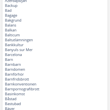
Azerbajdzjan
Backup
Bad
Bagage
Bakgrund
Balans
Balkan
Balticum
Baltutlämningen
Bankkultur
Banyuls sur Mer
Barcelona
Barn
Barnbarn
Barndomen
Barnförhör
Barnfridsbrott
Barnkonventionen
Barnpornografibrott
Basinkomst
Båstad
Bastubad
Bäver