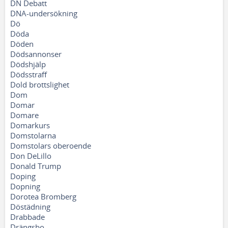
DN Debatt
DNA-undersökning
Dö
Döda
Döden
Dödsannonser
Dödshjälp
Dödsstraff
Dold brottslighet
Dom
Domar
Domare
Domarkurs
Domstolarna
Domstolars oberoende
Don DeLillo
Donald Trump
Doping
Dopning
Dorotea Bromberg
Döstädning
Drabbade
Drängsbo