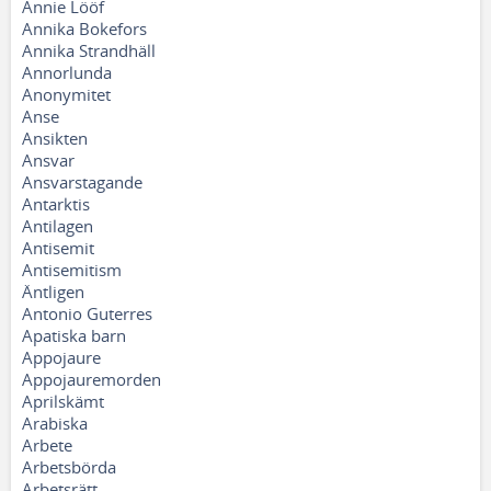
Annie Lööf
Annika Bokefors
Annika Strandhäll
Annorlunda
Anonymitet
Anse
Ansikten
Ansvar
Ansvarstagande
Antarktis
Antilagen
Antisemit
Antisemitism
Äntligen
Antonio Guterres
Apatiska barn
Appojaure
Appojauremorden
Aprilskämt
Arabiska
Arbete
Arbetsbörda
Arbetsrätt