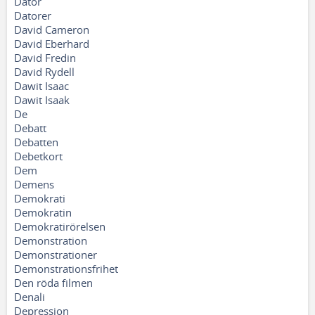
Dator
Datorer
David Cameron
David Eberhard
David Fredin
David Rydell
Dawit Isaac
Dawit Isaak
De
Debatt
Debatten
Debetkort
Dem
Demens
Demokrati
Demokratin
Demokratirörelsen
Demonstration
Demonstrationer
Demonstrationsfrihet
Den röda filmen
Denali
Depression