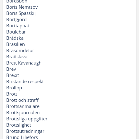
Bordsbön
Boris Nemtsov
Boris Spasskij
Bortgjord
Borttappat
Boulebar
Brådska
Brasilien
Brasomdetär
Bratislava
Brett Kavanaugh
Brev
Brexit
Bristande respekt
Bröllop
Brott
Brott och straff
Brottsanmälare
Brottsjournalen
Brottsliga uppgifter
Brottslighet
Brottsutredningar
Bruno Liljefors