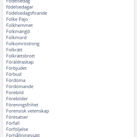
Födelsedag
födelsedagar
Födelsedagsfirande
Folke Pajo
Folkhemmet
Folkmängd
Folkmord
Folkomröstning
Folkrätt
Folkrättsbrott
Föräldraskap
Förbjudet
Förbud
Fördöma
Fördömande
Förebild
Förebilder
Föreningsfrihet
Forensisk vetenskap
Föresatser
Förfall
Förföljelse
Förhållningssätt