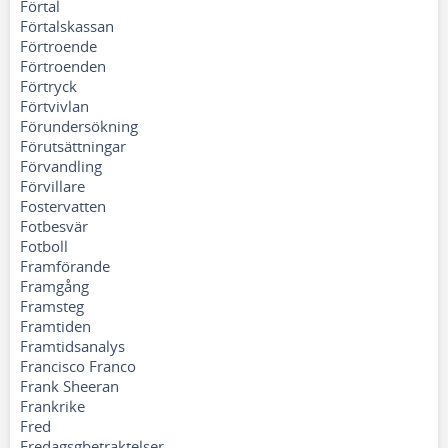
Förtal
Förtalskassan
Förtroende
Förtroenden
Förtryck
Förtvivlan
Förundersökning
Förutsättningar
Förvandling
Förvillare
Fostervatten
Fotbesvär
Fotboll
Framförande
Framgång
Framsteg
Framtiden
Framtidsanalys
Francisco Franco
Frank Sheeran
Frankrike
Fred
Fredagsgbetraktelser