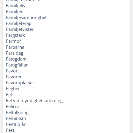
Familjeliv
Familjen
Familjesamhörighet
Familjeterapi
Familjetvister
Färgstark
Farmor
Färöarna
Fars dag
Fattigdom
Fattigfällan
Favör
Favörer
Favoritplatser
Feghet
Fel
Fel vid myndighetsutövning
Felicia
Feltolkning
Feminism
Femtio år
Fest