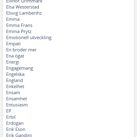
Ellinor Grimmark
Elsa Westerstad
Elsvig Lamberthz
Emma
Emma Frans
Emma Prytz
Emotionell utveckling
Empati
En broder mer
Ena ögat
Energi
Engagemang
Engelska
England
Enkelhet
Ensam
Ensamhet
Entusiasm
EP
Erbil
Erdogan
Erik Eson
Erik Gandini