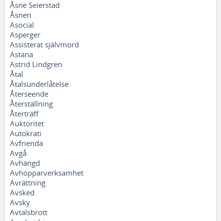
Åsne Seierstad
Åsnen
Asocial
Asperger
Assisterat självmord
Astana
Astrid Lindgren
Åtal
Åtalsunderlåtelse
Återseende
Återställning
Återträff
Auktoritet
Autokrati
Avfrienda
Avgå
Avhängd
Avhopparverksamhet
Avrättning
Avsked
Avsky
Avtalsbrott