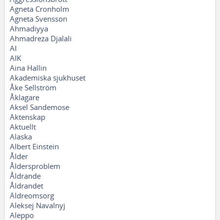
Agneta Cronholm
Agneta Svensson
Ahmadiyya
Ahmadreza Djalali
AI
AIK
Aina Hallin
Akademiska sjukhuset
Åke Sellström
Åklagare
Aksel Sandemose
Äktenskap
Aktuellt
Alaska
Albert Einstein
Ålder
Åldersproblem
Åldrande
Åldrandet
Äldreomsorg
Aleksej Navalnyj
Aleppo