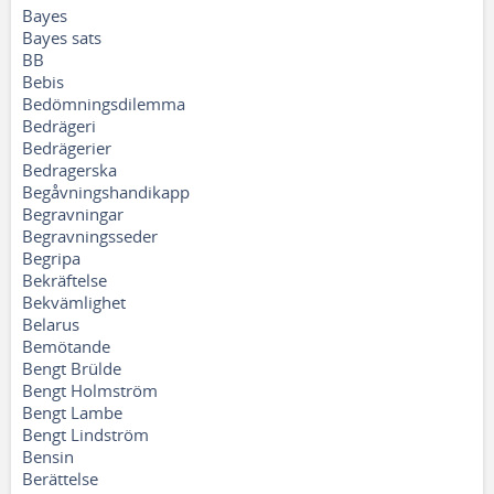
Bayes
Bayes sats
BB
Bebis
Bedömningsdilemma
Bedrägeri
Bedrägerier
Bedragerska
Begåvningshandikapp
Begravningar
Begravningsseder
Begripa
Bekräftelse
Bekvämlighet
Belarus
Bemötande
Bengt Brülde
Bengt Holmström
Bengt Lambe
Bengt Lindström
Bensin
Berättelse