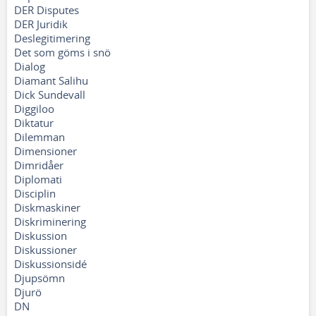
DER Disputes
DER Juridik
Deslegitimering
Det som göms i snö
Dialog
Diamant Salihu
Dick Sundevall
Diggiloo
Diktatur
Dilemman
Dimensioner
Dimridåer
Diplomati
Disciplin
Diskmaskiner
Diskriminering
Diskussion
Diskussioner
Diskussionsidé
Djupsömn
Djurö
DN