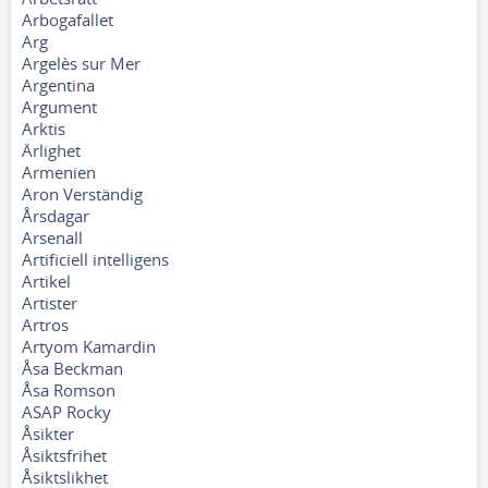
Arbogafallet
Arg
Argelès sur Mer
Argentina
Argument
Arktis
Ärlighet
Armenien
Aron Verständig
Årsdagar
Arsenall
Artificiell intelligens
Artikel
Artister
Artros
Artyom Kamardin
Åsa Beckman
Åsa Romson
ASAP Rocky
Åsikter
Åsiktsfrihet
Åsiktslikhet