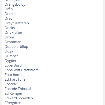
Drängsbo by
Dråp
Drenas
Drev
Dreyfusaffären
Dricks
Drivkrafter
Dröm
Drömmar
Dubbelbröllop
Duga
Dumhet
Dygder
Ebba Busch
Ebba Witt Brattström
Ecco homo
Eckhart Tolle
Ecocide
Ecocide Tribunal
Ed Kemper
Edward Snowden
Eftergifter