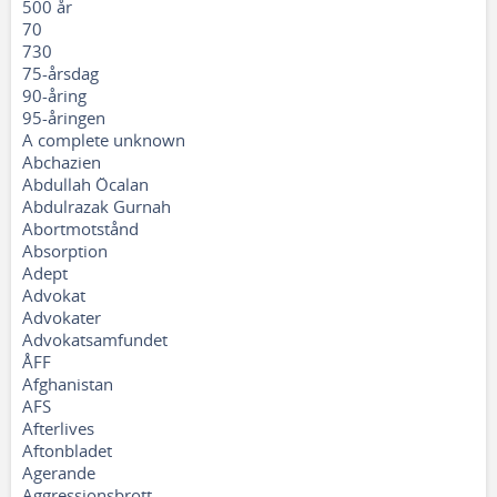
500 år
70
730
75-årsdag
90-åring
95-åringen
A complete unknown
Abchazien
Abdullah Öcalan
Abdulrazak Gurnah
Abortmotstånd
Absorption
Adept
Advokat
Advokater
Advokatsamfundet
ÅFF
Afghanistan
AFS
Afterlives
Aftonbladet
Agerande
Aggressionsbrott