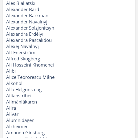
Ales Bjaljatskij
Alexander Bard
Alexander Barkman
Alexander Navalnyj
Alexander Solzjenitsyn
Alexandra Erdélyi
Alexandra Pascalidou
Alexej Navalnyj
Alf Enerström
Alfred Skogberg
Ali Hosseini Khomenei
Alibi
Alice Teororescu Måne
Alkohol
Alla Helgons dag
Alliansfrihet
Allmänläkaren
Allra
Allvar
Alumnidagen
Alzheimer
Amanda Ginsburg