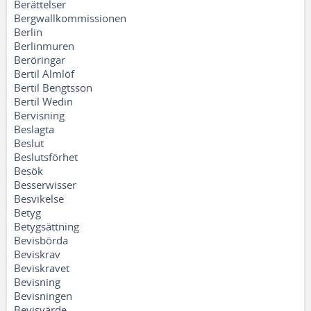
Berättelser
Bergwallkommissionen
Berlin
Berlinmuren
Beröringar
Bertil Almlöf
Bertil Bengtsson
Bertil Wedin
Bervisning
Beslagta
Beslut
Beslutsförhet
Besök
Besserwisser
Besvikelse
Betyg
Betygsättning
Bevisbörda
Beviskrav
Beviskravet
Bevisning
Bevisningen
Bevisvärde