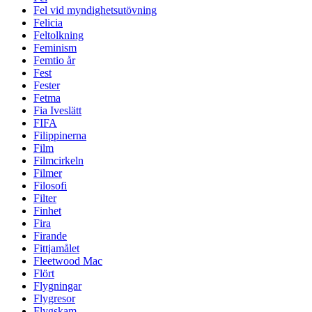
Fel vid myndighetsutövning
Felicia
Feltolkning
Feminism
Femtio år
Fest
Fester
Fetma
Fia Iveslätt
FIFA
Filippinerna
Film
Filmcirkeln
Filmer
Filosofi
Filter
Finhet
Fira
Firande
Fittjamålet
Fleetwood Mac
Flört
Flygningar
Flygresor
Flygskam