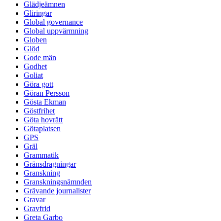
Glädjeämnen
Gliringar
Global governance
Global uppvärmning
Globen
Glöd
Gode män
Godhet
Goliat
Göra gott
Göran Persson
Gösta Ekman
Göstfrihet
Göta hovrätt
Götaplatsen
GPS
Gräl
Grammatik
Gränsdragningar
Granskning
Granskningsnämnden
Grävande journalister
Gravar
Gravfrid
Greta Garbo