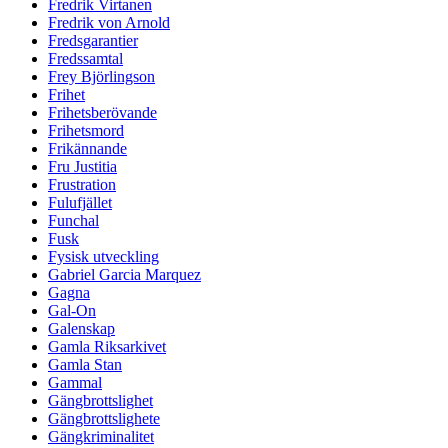
Fredrik Virtanen
Fredrik von Arnold
Fredsgarantier
Fredssamtal
Frey Björlingson
Frihet
Frihetsberövande
Frihetsmord
Frikännande
Fru Justitia
Frustration
Fulufjället
Funchal
Fusk
Fysisk utveckling
Gabriel Garcia Marquez
Gagna
Gal-On
Galenskap
Gamla Riksarkivet
Gamla Stan
Gammal
Gängbrottslighet
Gängbrottslighete
Gängkriminalitet