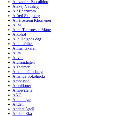
Alexandra Pascalidou
Alexej Navalnyj
Alf Enerström
Alfred Skogberg
Ali Hosseini Khomenei
Alibi
Alice Teororescu Måne
Alkohol
Alla Helgons dag
Alliansfrihet
Allmänläkaren
Allra
Allvar
Alumnidagen
Alzheimer
Amanda Ginsburg
Amanda Sokolnicki
Ambassad
Ambitioner
Ambivalens
ANC
Anchorage
Anden
Anders Agell
Anders Eka