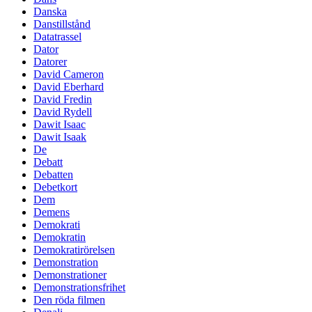
Danska
Danstillstånd
Datatrassel
Dator
Datorer
David Cameron
David Eberhard
David Fredin
David Rydell
Dawit Isaac
Dawit Isaak
De
Debatt
Debatten
Debetkort
Dem
Demens
Demokrati
Demokratin
Demokratirörelsen
Demonstration
Demonstrationer
Demonstrationsfrihet
Den röda filmen