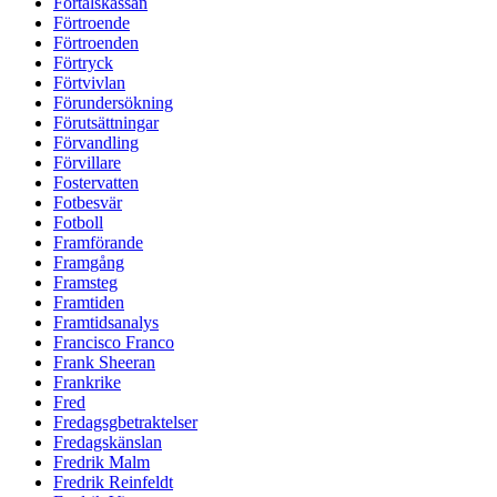
Förtalskassan
Förtroende
Förtroenden
Förtryck
Förtvivlan
Förundersökning
Förutsättningar
Förvandling
Förvillare
Fostervatten
Fotbesvär
Fotboll
Framförande
Framgång
Framsteg
Framtiden
Framtidsanalys
Francisco Franco
Frank Sheeran
Frankrike
Fred
Fredagsgbetraktelser
Fredagskänslan
Fredrik Malm
Fredrik Reinfeldt