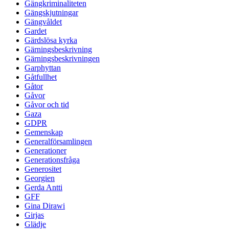
Gängkriminaliteten
Gängskjutningar
Gängvåldet
Gardet
Gärdslösa kyrka
Gärningsbeskrivning
Gärningsbeskrivningen
Garphyttan
Gåtfullhet
Gåtor
Gåvor
Gåvor och tid
Gaza
GDPR
Gemenskap
Generalförsamlingen
Generationer
Generationsfråga
Generositet
Georgien
Gerda Antti
GFF
Gina Dirawi
Girjas
Glädje