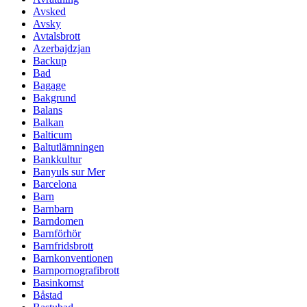
Avsked
Avsky
Avtalsbrott
Azerbajdzjan
Backup
Bad
Bagage
Bakgrund
Balans
Balkan
Balticum
Baltutlämningen
Bankkultur
Banyuls sur Mer
Barcelona
Barn
Barnbarn
Barndomen
Barnförhör
Barnfridsbrott
Barnkonventionen
Barnpornografibrott
Basinkomst
Båstad