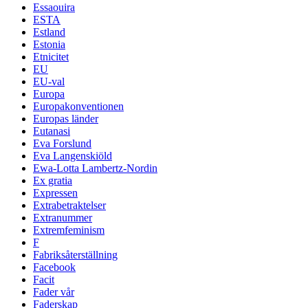
Essaouira
ESTA
Estland
Estonia
Etnicitet
EU
EU-val
Europa
Europakonventionen
Europas länder
Eutanasi
Eva Forslund
Eva Langenskiöld
Ewa-Lotta Lambertz-Nordin
Ex gratia
Expressen
Extrabetraktelser
Extranummer
Extremfeminism
F
Fabriksåterställning
Facebook
Facit
Fader vår
Faderskap