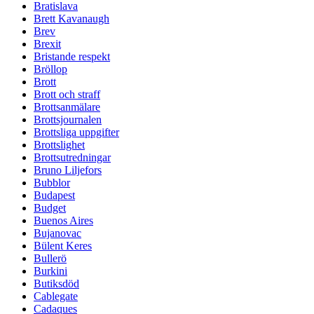
Bratislava
Brett Kavanaugh
Brev
Brexit
Bristande respekt
Bröllop
Brott
Brott och straff
Brottsanmälare
Brottsjournalen
Brottsliga uppgifter
Brottslighet
Brottsutredningar
Bruno Liljefors
Bubblor
Budapest
Budget
Buenos Aires
Bujanovac
Bülent Keres
Bullerö
Burkini
Butiksdöd
Cablegate
Cadaques