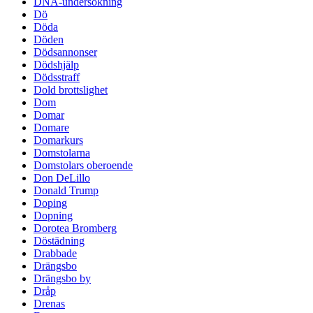
DNA-undersökning
Dö
Döda
Döden
Dödsannonser
Dödshjälp
Dödsstraff
Dold brottslighet
Dom
Domar
Domare
Domarkurs
Domstolarna
Domstolars oberoende
Don DeLillo
Donald Trump
Doping
Dopning
Dorotea Bromberg
Döstädning
Drabbade
Drängsbo
Drängsbo by
Dråp
Drenas