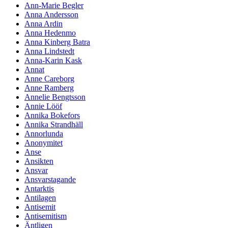
Ann-Marie Begler
Anna Andersson
Anna Ardin
Anna Hedenmo
Anna Kinberg Batra
Anna Lindstedt
Anna-Karin Kask
Annat
Anne Careborg
Anne Ramberg
Annelie Bengtsson
Annie Lööf
Annika Bokefors
Annika Strandhäll
Annorlunda
Anonymitet
Anse
Ansikten
Ansvar
Ansvarstagande
Antarktis
Antilagen
Antisemit
Antisemitism
Äntligen