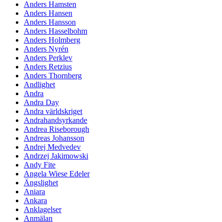
Anders Hamsten
Anders Hansen
Anders Hansson
Anders Hasselbohm
Anders Holmberg
Anders Nyrén
Anders Perklev
Anders Retzius
Anders Thornberg
Andlighet
Andra
Andra Day
Andra världskriget
Andrahandsyrkande
Andrea Riseborough
Andreas Johansson
Andrej Medvedev
Andrzej Jakimowski
Andy Fite
Angela Wiese Edeler
Ängslighet
Aniara
Ankara
Anklagelser
Anmälan