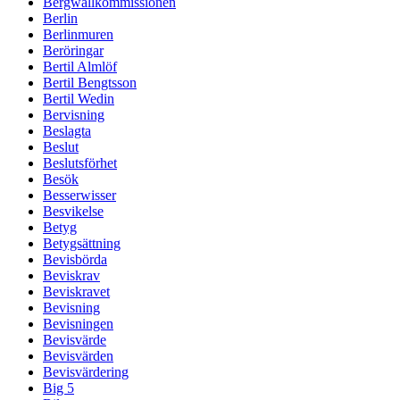
Bergwallkommissionen
Berlin
Berlinmuren
Beröringar
Bertil Almlöf
Bertil Bengtsson
Bertil Wedin
Bervisning
Beslagta
Beslut
Beslutsförhet
Besök
Besserwisser
Besvikelse
Betyg
Betygsättning
Bevisbörda
Beviskrav
Beviskravet
Bevisning
Bevisningen
Bevisvärde
Bevisvärden
Bevisvärdering
Big 5