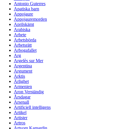
Antonio Guterres
Apatiska barn
Appojaure
Appojauremorden
Aprilskämt
Arabiska
Arbete
Arbetsbörda
Arbetsrätt
Arbogafallet
Arg
Argelès sur Mer
Argentina
Argument
Arktis
Ärlighet
Armenien
Aron Verständig
Årsdagar
Arsenall
Artificiell intelligens
Artikel
Artister
Artros
Artyom Kamardin