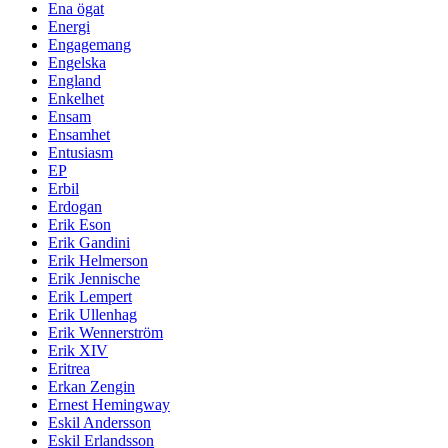
Ena ögat
Energi
Engagemang
Engelska
England
Enkelhet
Ensam
Ensamhet
Entusiasm
EP
Erbil
Erdogan
Erik Eson
Erik Gandini
Erik Helmerson
Erik Jennische
Erik Lempert
Erik Ullenhag
Erik Wennerström
Erik XIV
Eritrea
Erkan Zengin
Ernest Hemingway
Eskil Andersson
Eskil Erlandsson