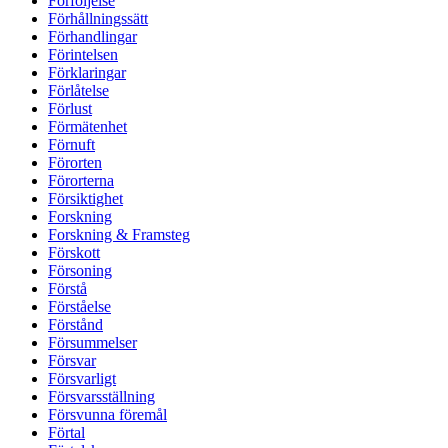
Förföljelse
Förhållningssätt
Förhandlingar
Förintelsen
Förklaringar
Förlåtelse
Förlust
Förmätenhet
Förnuft
Förorten
Förorterna
Försiktighet
Forskning
Forskning & Framsteg
Förskott
Försoning
Förstå
Förståelse
Förstånd
Försummelser
Försvar
Försvarligt
Försvarsställning
Försvunna föremål
Förtal