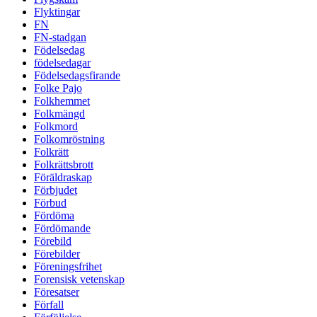
Flyktingar
FN
FN-stadgan
Födelsedag
födelsedagar
Födelsedagsfirande
Folke Pajo
Folkhemmet
Folkmängd
Folkmord
Folkomröstning
Folkrätt
Folkrättsbrott
Föräldraskap
Förbjudet
Förbud
Fördöma
Fördömande
Förebild
Förebilder
Föreningsfrihet
Forensisk vetenskap
Föresatser
Förfall