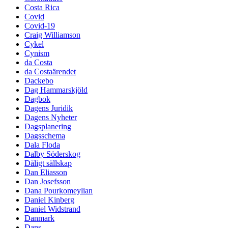
Costa Rica
Covid
Covid-19
Craig Williamson
Cykel
Cynism
da Costa
da Costaärendet
Dackebo
Dag Hammarskjöld
Dagbok
Dagens Juridik
Dagens Nyheter
Dagsplanering
Dagsschema
Dala Floda
Dalby Söderskog
Dåligt sällskap
Dan Eliasson
Dan Josefsson
Dana Pourkomeylian
Daniel Kinberg
Daniel Widstrand
Danmark
Dans