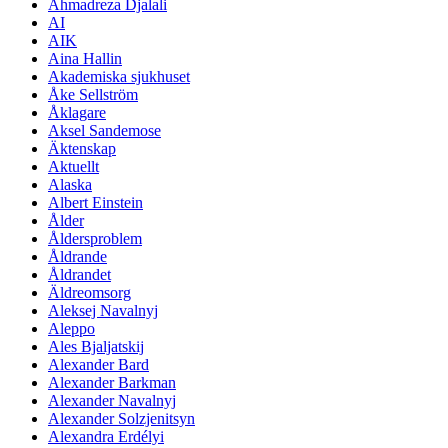
Ahmadreza Djalali
AI
AIK
Aina Hallin
Akademiska sjukhuset
Åke Sellström
Åklagare
Aksel Sandemose
Äktenskap
Aktuellt
Alaska
Albert Einstein
Ålder
Åldersproblem
Åldrande
Åldrandet
Äldreomsorg
Aleksej Navalnyj
Aleppo
Ales Bjaljatskij
Alexander Bard
Alexander Barkman
Alexander Navalnyj
Alexander Solzjenitsyn
Alexandra Erdélyi