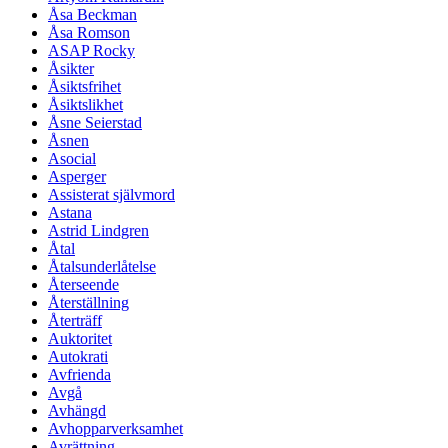
Åsa Beckman
Åsa Romson
ASAP Rocky
Åsikter
Åsiktsfrihet
Åsiktslikhet
Åsne Seierstad
Åsnen
Asocial
Asperger
Assisterat självmord
Astana
Astrid Lindgren
Åtal
Åtalsunderlåtelse
Återseende
Återställning
Återträff
Auktoritet
Autokrati
Avfrienda
Avgå
Avhängd
Avhopparverksamhet
Avrättning