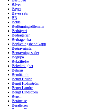
Bastubad
Bäver
Bayes
Bayes sats
BB
Bebis
Bedömningsdilemma
Bedrägeri
Bedrägerier
Bedragerska
Begåvningshandikapp
Begravningar
Begravningsseder
Begripa
Bekräftelse
Bekvämlighet
Belarus
Bemötande
Bengt Brülde
Bengt Holmström
Bengt Lambe
Bengt Lindström
Bensin
Berättelse
Berättelser