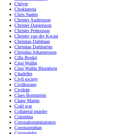
Chèvre
Choklateria
Chris Stattin
Christer Andersson
Christer Danielsson
Christer Pettersson
Christer van der Kwast
Christian Dahlman
Christian Dahlström
Christina Johannesson
Cilla Benkö
Cissi Wallin
Cissi Wallin Blomberg
Citadellet
Civil society
Civilkurage
Civilrätt
Claes Borgström
Claire Martin
Cold war
Collateral murder
Colombia
Coronakommissionen
Coronasmittan
Coronatider