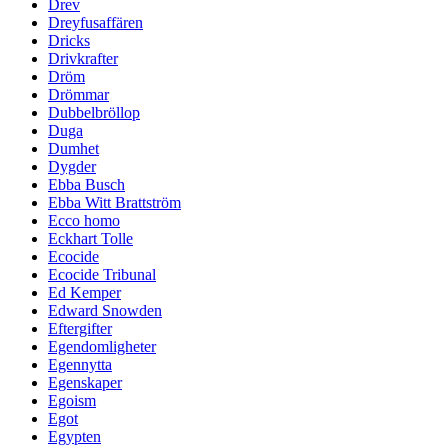
Drev
Dreyfusaffären
Dricks
Drivkrafter
Dröm
Drömmar
Dubbelbröllop
Duga
Dumhet
Dygder
Ebba Busch
Ebba Witt Brattström
Ecco homo
Eckhart Tolle
Ecocide
Ecocide Tribunal
Ed Kemper
Edward Snowden
Eftergifter
Egendomligheter
Egennytta
Egenskaper
Egoism
Egot
Egypten