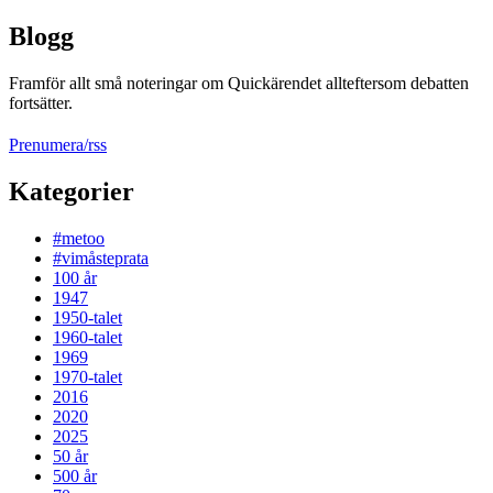
Blogg
Framför allt små noteringar om Quickärendet allteftersom debatten
fortsätter.
Prenumera/rss
Kategorier
#metoo
#vimåsteprata
100 år
1947
1950-talet
1960-talet
1969
1970-talet
2016
2020
2025
50 år
500 år