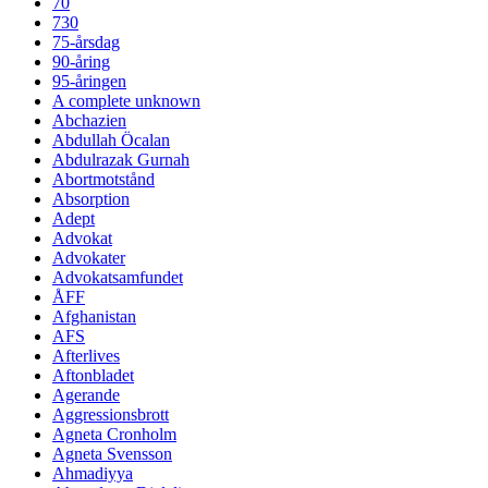
70
730
75-årsdag
90-åring
95-åringen
A complete unknown
Abchazien
Abdullah Öcalan
Abdulrazak Gurnah
Abortmotstånd
Absorption
Adept
Advokat
Advokater
Advokatsamfundet
ÅFF
Afghanistan
AFS
Afterlives
Aftonbladet
Agerande
Aggressionsbrott
Agneta Cronholm
Agneta Svensson
Ahmadiyya