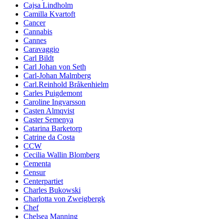
Cajsa Lindholm
Camilla Kvartoft
Cancer
Cannabis
Cannes
Caravaggio
Carl Bildt
Carl Johan von Seth
Carl-Johan Malmberg
Carl.Reinhold Bråkenhielm
Carles Puigdemont
Caroline Ingvarsson
Casten Almqvist
Caster Semenya
Catarina Barketorp
Catrine da Costa
CCW
Cecilia Wallin Blomberg
Cementa
Censur
Centerpartiet
Charles Bukowski
Charlotta von Zweigbergk
Chef
Chelsea Manning