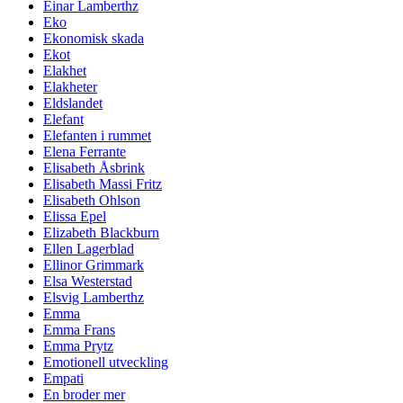
Einar Lamberthz
Eko
Ekonomisk skada
Ekot
Elakhet
Elakheter
Eldslandet
Elefant
Elefanten i rummet
Elena Ferrante
Elisabeth Åsbrink
Elisabeth Massi Fritz
Elisabeth Ohlson
Elissa Epel
Elizabeth Blackburn
Ellen Lagerblad
Ellinor Grimmark
Elsa Westerstad
Elsvig Lamberthz
Emma
Emma Frans
Emma Prytz
Emotionell utveckling
Empati
En broder mer