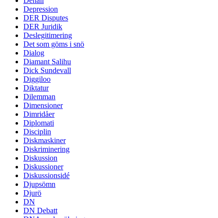
Denali
Depression
DER Disputes
DER Juridik
Deslegitimering
Det som göms i snö
Dialog
Diamant Salihu
Dick Sundevall
Diggiloo
Diktatur
Dilemman
Dimensioner
Dimridåer
Diplomati
Disciplin
Diskmaskiner
Diskriminering
Diskussion
Diskussioner
Diskussionsidé
Djupsömn
Djurö
DN
DN Debatt