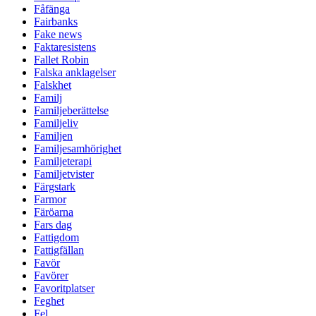
Fåfänga
Fairbanks
Fake news
Faktaresistens
Fallet Robin
Falska anklagelser
Falskhet
Familj
Familjeberättelse
Familjeliv
Familjen
Familjesamhörighet
Familjeterapi
Familjetvister
Färgstark
Farmor
Färöarna
Fars dag
Fattigdom
Fattigfällan
Favör
Favörer
Favoritplatser
Feghet
Fel