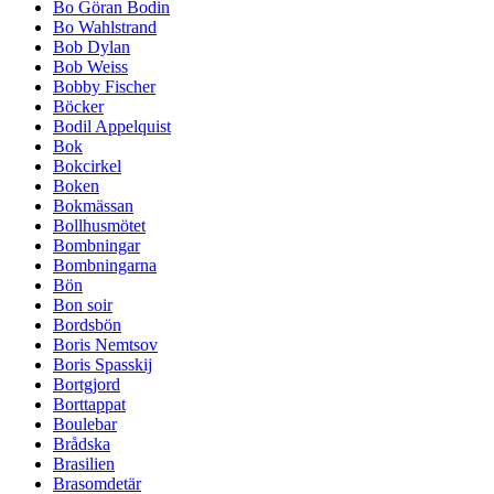
Bo Göran Bodin
Bo Wahlstrand
Bob Dylan
Bob Weiss
Bobby Fischer
Böcker
Bodil Appelquist
Bok
Bokcirkel
Boken
Bokmässan
Bollhusmötet
Bombningar
Bombningarna
Bön
Bon soir
Bordsbön
Boris Nemtsov
Boris Spasskij
Bortgjord
Borttappat
Boulebar
Brådska
Brasilien
Brasomdetär