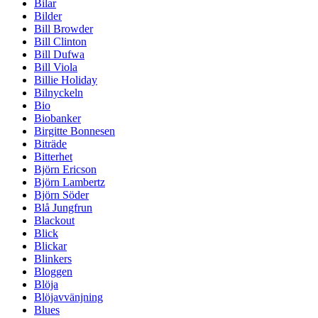
Bilar
Bilder
Bill Browder
Bill Clinton
Bill Dufwa
Bill Viola
Billie Holiday
Bilnyckeln
Bio
Biobanker
Birgitte Bonnesen
Biträde
Bitterhet
Björn Ericson
Björn Lambertz
Björn Söder
Blå Jungfrun
Blackout
Blick
Blickar
Blinkers
Bloggen
Blöja
Blöjavvänjning
Blues