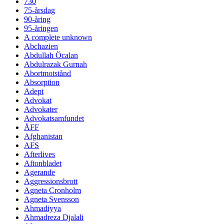
730
75-årsdag
90-åring
95-åringen
A complete unknown
Abchazien
Abdullah Öcalan
Abdulrazak Gurnah
Abortmotstånd
Absorption
Adept
Advokat
Advokater
Advokatsamfundet
ÅFF
Afghanistan
AFS
Afterlives
Aftonbladet
Agerande
Aggressionsbrott
Agneta Cronholm
Agneta Svensson
Ahmadiyya
Ahmadreza Djalali