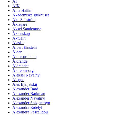
AI
AIK
Aina Hallin
Akademiska sjukhuset
Åke Sellström
Åklagare
Aksel Sandemose
Äktenskap
Aktuellt
Alaska
Albert Einstein
Ålder
Åldersproblem
Åldrande
Åldrandet
Äldreomsorg
Aleksej Navalnyj
Aleppo
Ales Bjaljatskij
Alexander Bard
Alexander Barkman
Alexander Navalnyj
Alexander Solzjenitsyn
Alexandra Erdélyi
Alexandra Pascalidou