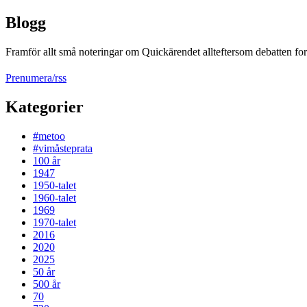
Blogg
Framför allt små noteringar om Quickärendet allteftersom debatten fort
Prenumera/rss
Kategorier
#metoo
#vimåsteprata
100 år
1947
1950-talet
1960-talet
1969
1970-talet
2016
2020
2025
50 år
500 år
70