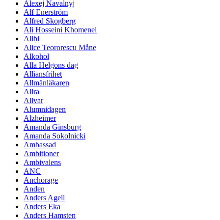
Alexej Navalnyj
Alf Enerström
Alfred Skogberg
Ali Hosseini Khomenei
Alibi
Alice Teororescu Måne
Alkohol
Alla Helgons dag
Alliansfrihet
Allmänläkaren
Allra
Allvar
Alumnidagen
Alzheimer
Amanda Ginsburg
Amanda Sokolnicki
Ambassad
Ambitioner
Ambivalens
ANC
Anchorage
Anden
Anders Agell
Anders Eka
Anders Hamsten