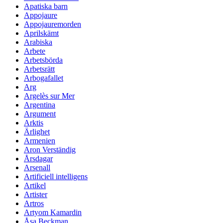
Apatiska barn
Appojaure
Appojauremorden
Aprilskämt
Arabiska
Arbete
Arbetsbörda
Arbetsrätt
Arbogafallet
Arg
Argelès sur Mer
Argentina
Argument
Arktis
Ärlighet
Armenien
Aron Verständig
Årsdagar
Arsenall
Artificiell intelligens
Artikel
Artister
Artros
Artyom Kamardin
Åsa Beckman