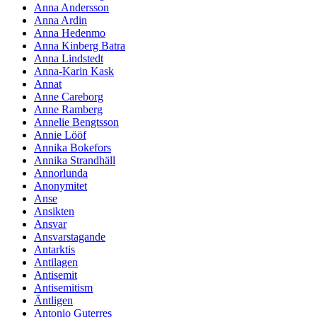
Anna Andersson
Anna Ardin
Anna Hedenmo
Anna Kinberg Batra
Anna Lindstedt
Anna-Karin Kask
Annat
Anne Careborg
Anne Ramberg
Annelie Bengtsson
Annie Lööf
Annika Bokefors
Annika Strandhäll
Annorlunda
Anonymitet
Anse
Ansikten
Ansvar
Ansvarstagande
Antarktis
Antilagen
Antisemit
Antisemitism
Äntligen
Antonio Guterres