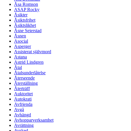
Åsa Romson
ASAP Rocky
Åsikter
Åsiktsfrihet
Åsiktslikhet
Åsne Seierstad
Åsnen
Asocial
Asperger
Assisterat självmord
Astana
Astrid Lindgren
Åtal
Åtalsunderlåtelse
Återseende
Återställning
Återträff
Auktoritet
Autokrati
Avfrienda
Avgå
Avhängd
Avhopparverksamhet
Avrättning
Avsked