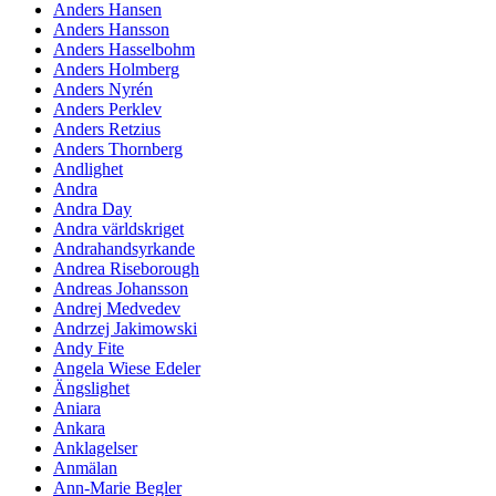
Anders Hansen
Anders Hansson
Anders Hasselbohm
Anders Holmberg
Anders Nyrén
Anders Perklev
Anders Retzius
Anders Thornberg
Andlighet
Andra
Andra Day
Andra världskriget
Andrahandsyrkande
Andrea Riseborough
Andreas Johansson
Andrej Medvedev
Andrzej Jakimowski
Andy Fite
Angela Wiese Edeler
Ängslighet
Aniara
Ankara
Anklagelser
Anmälan
Ann-Marie Begler