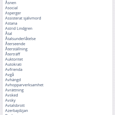
Åsnen
Asocial
Asperger
Assisterat självmord
Astana
Astrid Lindgren
Åtal
Åtalsunderlåtelse
Återseende
Återställning
Återträff
Auktoritet
Autokrati
Avfrienda
Avgå
Avhängd
Avhopparverksamhet
Avrättning
Avsked
Avsky
Avtalsbrott
Azerbajdzjan