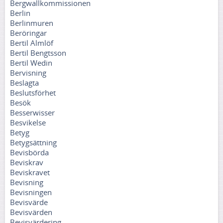
Bergwallkommissionen
Berlin
Berlinmuren
Beröringar
Bertil Almlöf
Bertil Bengtsson
Bertil Wedin
Bervisning
Beslagta
Beslutsförhet
Besök
Besserwisser
Besvikelse
Betyg
Betygsättning
Bevisbörda
Beviskrav
Beviskravet
Bevisning
Bevisningen
Bevisvärde
Bevisvärden
Bevisvärdering