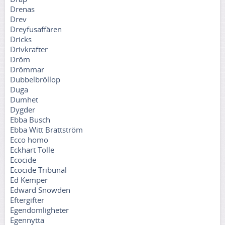
Drenas
Drev
Dreyfusaffären
Dricks
Drivkrafter
Dröm
Drömmar
Dubbelbröllop
Duga
Dumhet
Dygder
Ebba Busch
Ebba Witt Brattström
Ecco homo
Eckhart Tolle
Ecocide
Ecocide Tribunal
Ed Kemper
Edward Snowden
Eftergifter
Egendomligheter
Egennytta