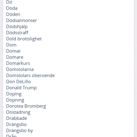
Dö
Döda
Döden
Dödsannonser
Dödshjälp
Dödsstraff
Dold brottslighet
Dom
Domar
Domare
Domarkurs
Domstolarna
Domstolars oberoende
Don DeLillo
Donald Trump
Doping
Dopning
Dorotea Bromberg
Döstädning
Drabbade
Drängsbo
Drängsbo by
Dråp