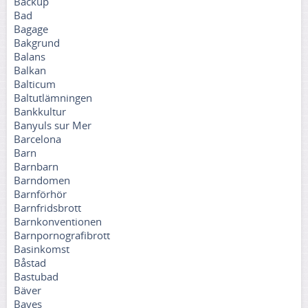
Backup
Bad
Bagage
Bakgrund
Balans
Balkan
Balticum
Baltutlämningen
Bankkultur
Banyuls sur Mer
Barcelona
Barn
Barnbarn
Barndomen
Barnförhör
Barnfridsbrott
Barnkonventionen
Barnpornografibrott
Basinkomst
Båstad
Bastubad
Bäver
Bayes