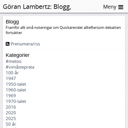
Göran Lambertz:
Blogg,
Meny
Hyllningar
Blogg
Framför allt små noteringar om Quickärendet allteftersom debatten
fortsätter.
Prenumera/rss
Kategorier
#metoo
#vimåsteprata
100 år
1947
1950-talet
1960-talet
1969
1970-talet
2016
2020
2025
50 år