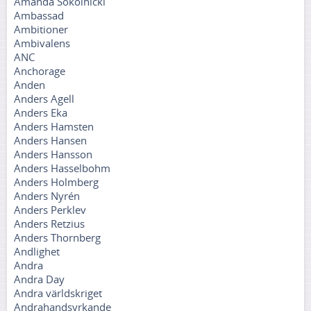
Amanda Sokolnicki
Ambassad
Ambitioner
Ambivalens
ANC
Anchorage
Anden
Anders Agell
Anders Eka
Anders Hamsten
Anders Hansen
Anders Hansson
Anders Hasselbohm
Anders Holmberg
Anders Nyrén
Anders Perklev
Anders Retzius
Anders Thornberg
Andlighet
Andra
Andra Day
Andra världskriget
Andrahandsyrkande