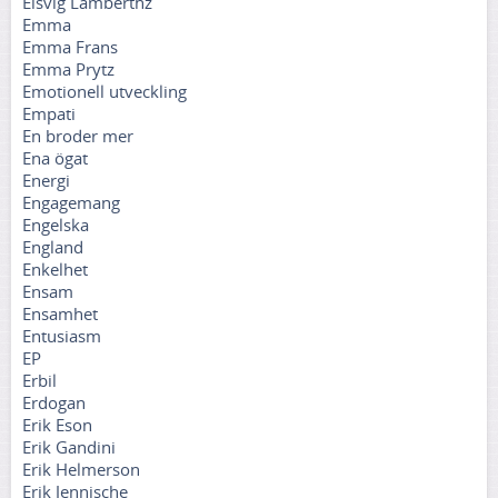
Elsvig Lamberthz
Emma
Emma Frans
Emma Prytz
Emotionell utveckling
Empati
En broder mer
Ena ögat
Energi
Engagemang
Engelska
England
Enkelhet
Ensam
Ensamhet
Entusiasm
EP
Erbil
Erdogan
Erik Eson
Erik Gandini
Erik Helmerson
Erik Jennische