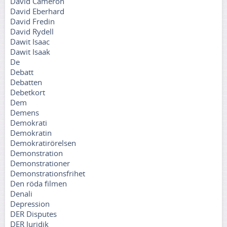
David Cameron
David Eberhard
David Fredin
David Rydell
Dawit Isaac
Dawit Isaak
De
Debatt
Debatten
Debetkort
Dem
Demens
Demokrati
Demokratin
Demokratirörelsen
Demonstration
Demonstrationer
Demonstrationsfrihet
Den röda filmen
Denali
Depression
DER Disputes
DER Juridik