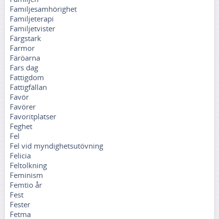
Familjesamhörighet
Familjeterapi
Familjetvister
Färgstark
Farmor
Färöarna
Fars dag
Fattigdom
Fattigfällan
Favör
Favörer
Favoritplatser
Feghet
Fel
Fel vid myndighetsutövning
Felicia
Feltolkning
Feminism
Femtio år
Fest
Fester
Fetma