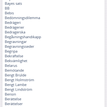
Bayes sats
BB
Bebis
Bedömningsdilemma
Bedrägeri
Bedrägerier
Bedragerska
Begåvningshandikapp
Begravningar
Begravningsseder
Begripa
Bekräftelse
Bekvämlighet
Belarus
Bemötande
Bengt Brülde
Bengt Holmström
Bengt Lambe
Bengt Lindström
Bensin
Berättelse
Berättelser