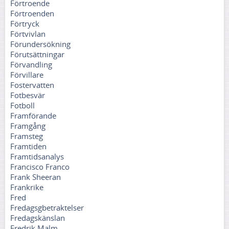
Förtroende
Förtroenden
Förtryck
Förtvivlan
Förundersökning
Förutsättningar
Förvandling
Förvillare
Fostervatten
Fotbesvär
Fotboll
Framförande
Framgång
Framsteg
Framtiden
Framtidsanalys
Francisco Franco
Frank Sheeran
Frankrike
Fred
Fredagsgbetraktelser
Fredagskänslan
Fredrik Malm