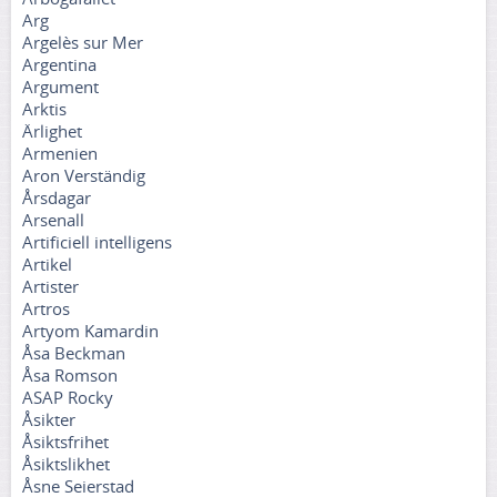
Arg
Argelès sur Mer
Argentina
Argument
Arktis
Ärlighet
Armenien
Aron Verständig
Årsdagar
Arsenall
Artificiell intelligens
Artikel
Artister
Artros
Artyom Kamardin
Åsa Beckman
Åsa Romson
ASAP Rocky
Åsikter
Åsiktsfrihet
Åsiktslikhet
Åsne Seierstad