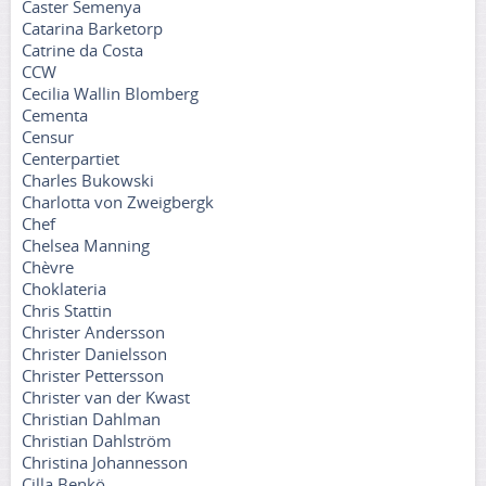
Caster Semenya
Catarina Barketorp
Catrine da Costa
CCW
Cecilia Wallin Blomberg
Cementa
Censur
Centerpartiet
Charles Bukowski
Charlotta von Zweigbergk
Chef
Chelsea Manning
Chèvre
Choklateria
Chris Stattin
Christer Andersson
Christer Danielsson
Christer Pettersson
Christer van der Kwast
Christian Dahlman
Christian Dahlström
Christina Johannesson
Cilla Benkö