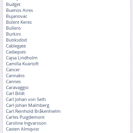
Budget
Buenos Aires
Bujanovac
Bülent Keres
Bullerö
Burkini
Butiksdöd
Cablegate
Cadaques
Cajsa Lindholm
Camilla Kvartoft
Cancer
Cannabis
Cannes
Caravaggio
Carl Bildt
Carl Johan von Seth
Carl-Johan Malmberg
Carl.Reinhold Bråkenhielm
Carles Puigdemont
Caroline Ingvarsson
Casten Almqvist