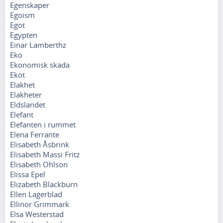
Egenskaper
Egoism
Egot
Egypten
Einar Lamberthz
Eko
Ekonomisk skada
Ekot
Elakhet
Elakheter
Eldslandet
Elefant
Elefanten i rummet
Elena Ferrante
Elisabeth Åsbrink
Elisabeth Massi Fritz
Elisabeth Ohlson
Elissa Epel
Elizabeth Blackburn
Ellen Lagerblad
Ellinor Grimmark
Elsa Westerstad