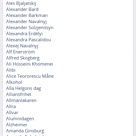
Ales Bjaljatskij
Alexander Bard
Alexander Barkman
Alexander Navalnyj
Alexander Solzjenitsyn
Alexandra Erdélyi
Alexandra Pascalidou
Alexej Navalnyj
Alf Enerström
Alfred Skogberg
Ali Hosseini Khomenei
Alibi
Alice Teororescu Måne
Alkohol
Alla Helgons dag
Alliansfrihet
Allmänläkaren
Allra
Allvar
Alumnidagen
Alzheimer
Amanda Ginsburg