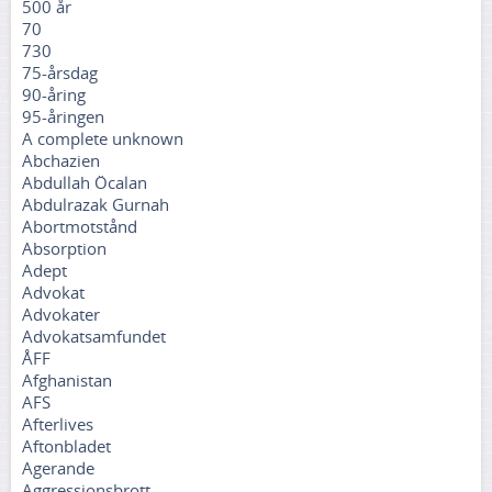
500 år
70
730
75-årsdag
90-åring
95-åringen
A complete unknown
Abchazien
Abdullah Öcalan
Abdulrazak Gurnah
Abortmotstånd
Absorption
Adept
Advokat
Advokater
Advokatsamfundet
ÅFF
Afghanistan
AFS
Afterlives
Aftonbladet
Agerande
Aggressionsbrott