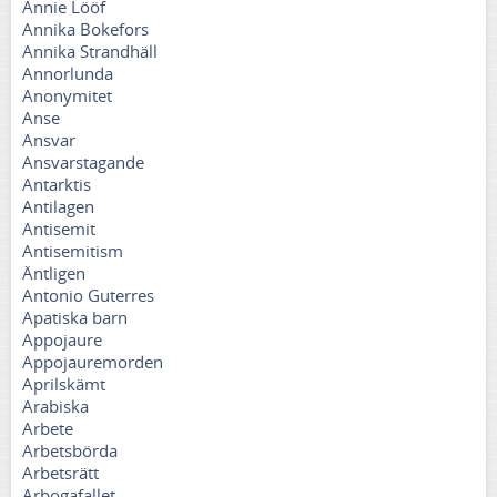
Annie Lööf
Annika Bokefors
Annika Strandhäll
Annorlunda
Anonymitet
Anse
Ansvar
Ansvarstagande
Antarktis
Antilagen
Antisemit
Antisemitism
Äntligen
Antonio Guterres
Apatiska barn
Appojaure
Appojauremorden
Aprilskämt
Arabiska
Arbete
Arbetsbörda
Arbetsrätt
Arbogafallet