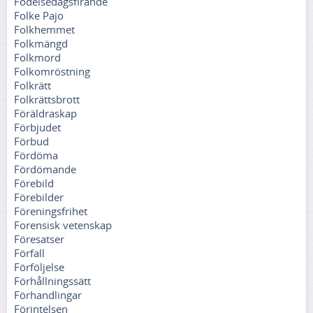
Födelsedagsfirande
Folke Pajo
Folkhemmet
Folkmängd
Folkmord
Folkomröstning
Folkrätt
Folkrättsbrott
Föräldraskap
Förbjudet
Förbud
Fördöma
Fördömande
Förebild
Förebilder
Föreningsfrihet
Forensisk vetenskap
Föresatser
Förfall
Förföljelse
Förhållningssätt
Förhandlingar
Förintelsen