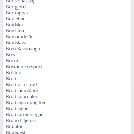
Boris Spasskij
Bortgjord
Borttappat
Boulebar
Brådska
Brasilien
Brasomdetär
Bratislava
Brett Kavanaugh
Brev
Brexit
Bristande respekt
Bröllop
Brott
Brott och straff
Brottsanmälare
Brottsjournalen
Brottsliga uppgifter
Brottslighet
Brottsutredningar
Bruno Liljefors
Bubblor
Budapest