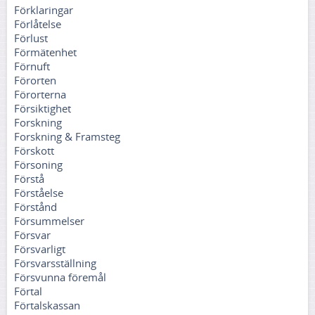
Förklaringar
Förlåtelse
Förlust
Förmätenhet
Förnuft
Förorten
Förorterna
Försiktighet
Forskning
Forskning & Framsteg
Förskott
Försoning
Förstå
Förståelse
Förstånd
Försummelser
Försvar
Försvarligt
Försvarsställning
Försvunna föremål
Förtal
Förtalskassan