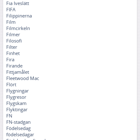
Fia Iveslätt
FIFA
Filippinerna
Film
Filmcirkeln
Filmer
Filosofi
Filter
Finhet
Fira
Firande
Fittjamålet
Fleetwood Mac
Flört
Flygningar
Flygresor
Flygskam
Flyktingar
FN
FN-stadgan
Födelsedag
födelsedagar