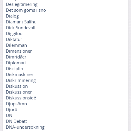
Deslegitimering
Det som göms i snö
Dialog
Diamant Salihu
Dick Sundevall
Diggiloo
Diktatur
Dilemman
Dimensioner
Dimridåer
Diplomati
Disciplin
Diskmaskiner
Diskriminering
Diskussion
Diskussioner
Diskussionsidé
Djupsömn
Djurö
DN
DN Debatt
DNA-undersökning