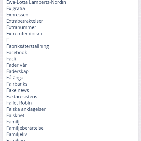
Ewa-Lotta Lambertz-Nordin
Ex gratia
Expressen
Extrabetraktelser
Extranummer
Extremfeminism
F
Fabriksåterställning
Facebook
Facit
Fader vår
Faderskap
Fåfänga
Fairbanks
Fake news
Faktaresistens
Fallet Robin
Falska anklagelser
Falskhet
Familj
Familjeberättelse
Familjeliv
Familjen