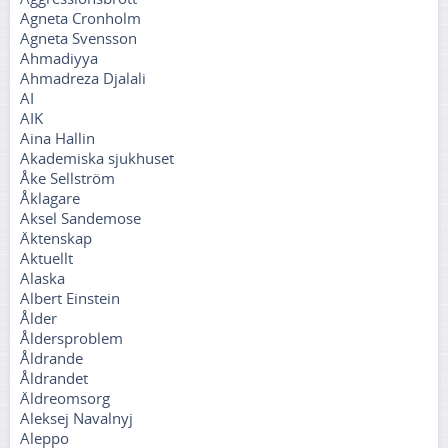
Agneta Cronholm
Agneta Svensson
Ahmadiyya
Ahmadreza Djalali
AI
AIK
Aina Hallin
Akademiska sjukhuset
Åke Sellström
Åklagare
Aksel Sandemose
Äktenskap
Aktuellt
Alaska
Albert Einstein
Ålder
Åldersproblem
Åldrande
Åldrandet
Äldreomsorg
Aleksej Navalnyj
Aleppo