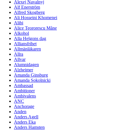
Alexej Navalnyj
Alf Enerström
Alfred Skogberg
Ali Hosseini Khomenei
Alibi
Alice Teororescu Måne
Alkohol
Alla Helgons dag
Alliansfrihet
Allmänläkaren
Allra
Allvar
Alumnidagen
Alzheimer
Amanda Ginsburg
Amanda Sokolnicki
Ambassad
Ambitioner
Ambivalens
ANC
Anchorage
Anden
Anders Agell
Anders Eka
Anders Hamsten