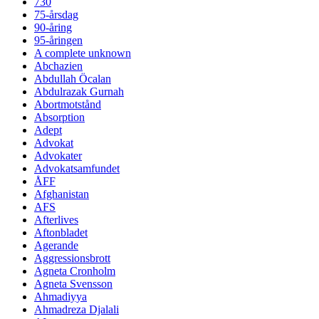
730
75-årsdag
90-åring
95-åringen
A complete unknown
Abchazien
Abdullah Öcalan
Abdulrazak Gurnah
Abortmotstånd
Absorption
Adept
Advokat
Advokater
Advokatsamfundet
ÅFF
Afghanistan
AFS
Afterlives
Aftonbladet
Agerande
Aggressionsbrott
Agneta Cronholm
Agneta Svensson
Ahmadiyya
Ahmadreza Djalali