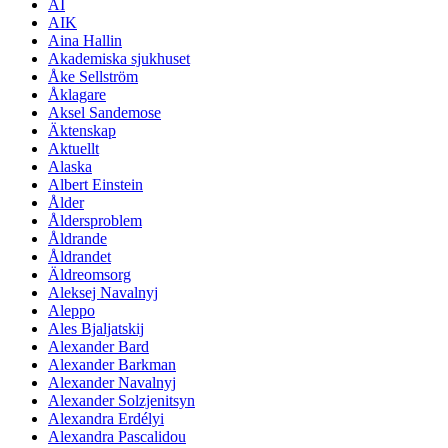
AI
AIK
Aina Hallin
Akademiska sjukhuset
Åke Sellström
Åklagare
Aksel Sandemose
Äktenskap
Aktuellt
Alaska
Albert Einstein
Ålder
Åldersproblem
Åldrande
Åldrandet
Äldreomsorg
Aleksej Navalnyj
Aleppo
Ales Bjaljatskij
Alexander Bard
Alexander Barkman
Alexander Navalnyj
Alexander Solzjenitsyn
Alexandra Erdélyi
Alexandra Pascalidou