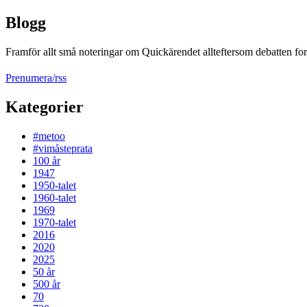
Blogg
Framför allt små noteringar om Quickärendet allteftersom debatten fort
Prenumera/rss
Kategorier
#metoo
#vimåsteprata
100 år
1947
1950-talet
1960-talet
1969
1970-talet
2016
2020
2025
50 år
500 år
70