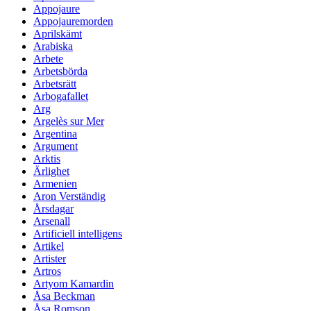
Appojaure
Appojauremorden
Aprilskämt
Arabiska
Arbete
Arbetsbörda
Arbetsrätt
Arbogafallet
Arg
Argelès sur Mer
Argentina
Argument
Arktis
Ärlighet
Armenien
Aron Verständig
Årsdagar
Arsenall
Artificiell intelligens
Artikel
Artister
Artros
Artyom Kamardin
Åsa Beckman
Åsa Romson