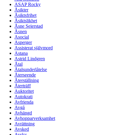
ASAP Rocky
Åsikter
Åsiktsfrihet
Åsiktslikhet
Åsne Seierstad
Åsnen
Asocial
Asperger
Assisterat självmord
Astana
Astrid Lindgren
Åtal
Åtalsunderlåtelse
Återseende
Återställning
Återträff
Auktoritet
Autokrati
Avfrienda
Avgå
Avhängd
Avhopparverksamhet
Avrättning
Avsked
Avsky