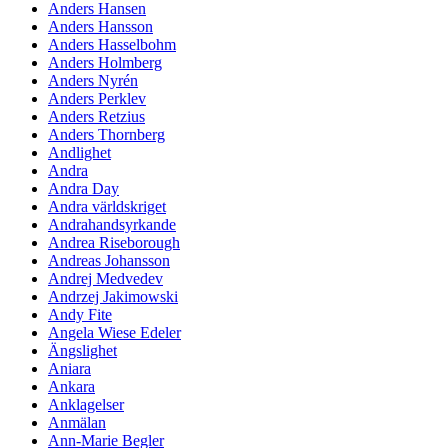
Anders Hansen
Anders Hansson
Anders Hasselbohm
Anders Holmberg
Anders Nyrén
Anders Perklev
Anders Retzius
Anders Thornberg
Andlighet
Andra
Andra Day
Andra världskriget
Andrahandsyrkande
Andrea Riseborough
Andreas Johansson
Andrej Medvedev
Andrzej Jakimowski
Andy Fite
Angela Wiese Edeler
Ängslighet
Aniara
Ankara
Anklagelser
Anmälan
Ann-Marie Begler