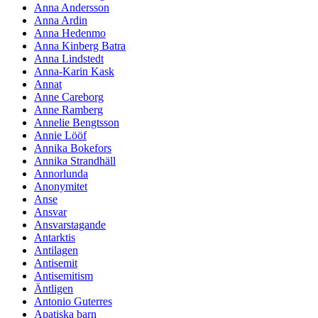
Anna Andersson
Anna Ardin
Anna Hedenmo
Anna Kinberg Batra
Anna Lindstedt
Anna-Karin Kask
Annat
Anne Careborg
Anne Ramberg
Annelie Bengtsson
Annie Lööf
Annika Bokefors
Annika Strandhäll
Annorlunda
Anonymitet
Anse
Ansvar
Ansvarstagande
Antarktis
Antilagen
Antisemit
Antisemitism
Äntligen
Antonio Guterres
Apatiska barn