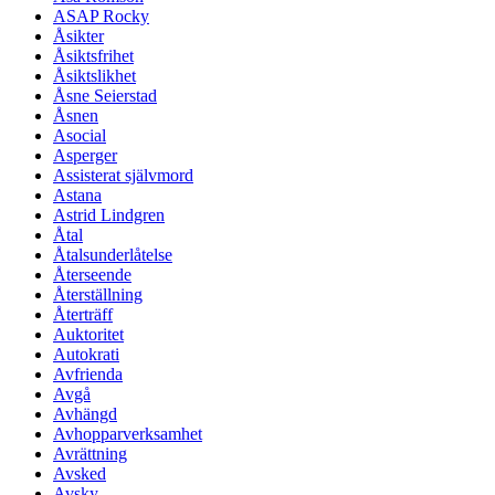
ASAP Rocky
Åsikter
Åsiktsfrihet
Åsiktslikhet
Åsne Seierstad
Åsnen
Asocial
Asperger
Assisterat självmord
Astana
Astrid Lindgren
Åtal
Åtalsunderlåtelse
Återseende
Återställning
Återträff
Auktoritet
Autokrati
Avfrienda
Avgå
Avhängd
Avhopparverksamhet
Avrättning
Avsked
Avsky