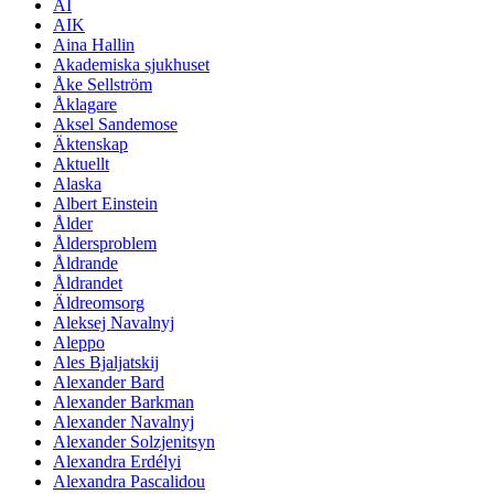
AI
AIK
Aina Hallin
Akademiska sjukhuset
Åke Sellström
Åklagare
Aksel Sandemose
Äktenskap
Aktuellt
Alaska
Albert Einstein
Ålder
Åldersproblem
Åldrande
Åldrandet
Äldreomsorg
Aleksej Navalnyj
Aleppo
Ales Bjaljatskij
Alexander Bard
Alexander Barkman
Alexander Navalnyj
Alexander Solzjenitsyn
Alexandra Erdélyi
Alexandra Pascalidou