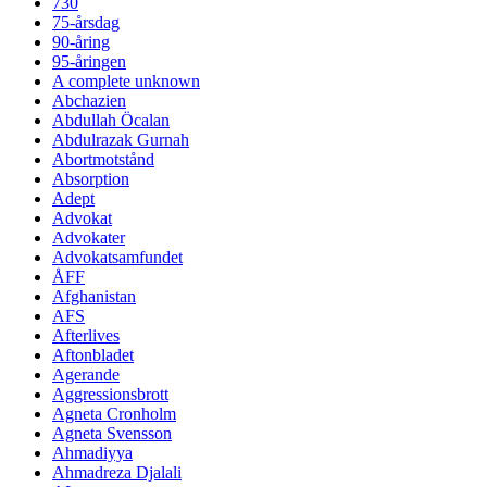
730
75-årsdag
90-åring
95-åringen
A complete unknown
Abchazien
Abdullah Öcalan
Abdulrazak Gurnah
Abortmotstånd
Absorption
Adept
Advokat
Advokater
Advokatsamfundet
ÅFF
Afghanistan
AFS
Afterlives
Aftonbladet
Agerande
Aggressionsbrott
Agneta Cronholm
Agneta Svensson
Ahmadiyya
Ahmadreza Djalali