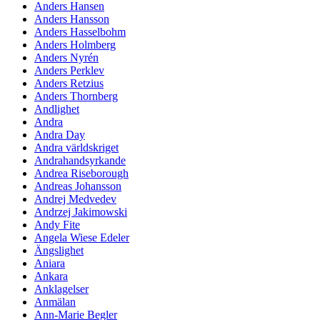
Anders Hansen
Anders Hansson
Anders Hasselbohm
Anders Holmberg
Anders Nyrén
Anders Perklev
Anders Retzius
Anders Thornberg
Andlighet
Andra
Andra Day
Andra världskriget
Andrahandsyrkande
Andrea Riseborough
Andreas Johansson
Andrej Medvedev
Andrzej Jakimowski
Andy Fite
Angela Wiese Edeler
Ängslighet
Aniara
Ankara
Anklagelser
Anmälan
Ann-Marie Begler