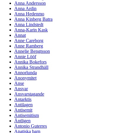
Anna Andersson
Anna Ardin
Anna Hedenmo
Anna Kinberg Batra
Anna Lindstedt
Anna-Karin Kask
Annat
Anne Careborg
Anne Ramberg
Annelie Bengtsson
Annie Lööf
Annika Bokefors
Annika Strandhäll
Annorlunda
Anonymitet
Anse
Ansvar
Ansvarstagande
Antarktis
Antilagen
Antisemit
Antisemitism
Äntligen
Antonio Guterres
Apatiska barn