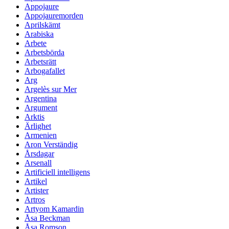
Appojaure
Appojauremorden
Aprilskämt
Arabiska
Arbete
Arbetsbörda
Arbetsrätt
Arbogafallet
Arg
Argelès sur Mer
Argentina
Argument
Arktis
Ärlighet
Armenien
Aron Verständig
Årsdagar
Arsenall
Artificiell intelligens
Artikel
Artister
Artros
Artyom Kamardin
Åsa Beckman
Åsa Romson