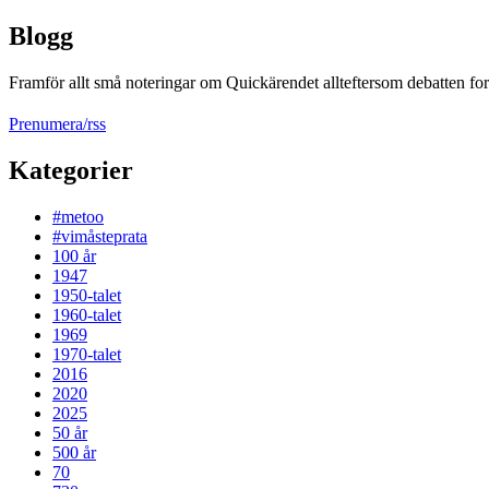
Blogg
Framför allt små noteringar om Quickärendet allteftersom debatten fort
Prenumera/rss
Kategorier
#metoo
#vimåsteprata
100 år
1947
1950-talet
1960-talet
1969
1970-talet
2016
2020
2025
50 år
500 år
70