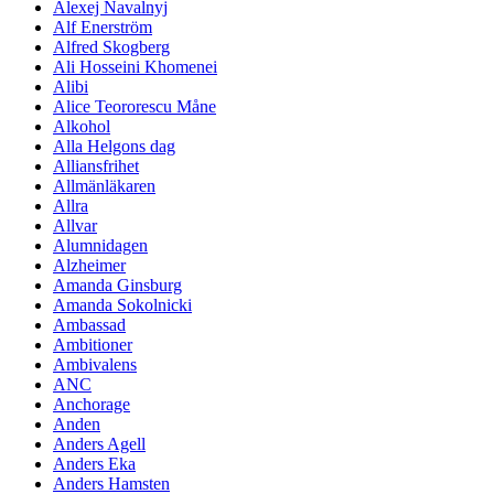
Alexej Navalnyj
Alf Enerström
Alfred Skogberg
Ali Hosseini Khomenei
Alibi
Alice Teororescu Måne
Alkohol
Alla Helgons dag
Alliansfrihet
Allmänläkaren
Allra
Allvar
Alumnidagen
Alzheimer
Amanda Ginsburg
Amanda Sokolnicki
Ambassad
Ambitioner
Ambivalens
ANC
Anchorage
Anden
Anders Agell
Anders Eka
Anders Hamsten