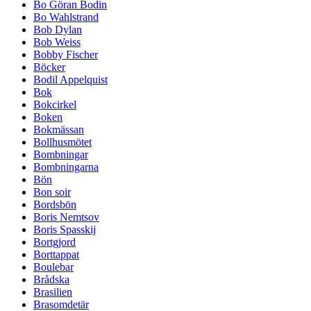
Bo Göran Bodin
Bo Wahlstrand
Bob Dylan
Bob Weiss
Bobby Fischer
Böcker
Bodil Appelquist
Bok
Bokcirkel
Boken
Bokmässan
Bollhusmötet
Bombningar
Bombningarna
Bön
Bon soir
Bordsbön
Boris Nemtsov
Boris Spasskij
Bortgjord
Borttappat
Boulebar
Brådska
Brasilien
Brasomdetär