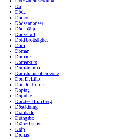
DNA-undersökning
Dö
Döda
Döden
Dödsannonser
Dödshjälp
Dödsstraff
Dold brottslighet
Dom
Domar
Domare
Domarkurs
Domstolarna
Domstolars oberoende
Don DeLillo
Donald Trump
Doping
Dopning
Dorotea Bromberg
Döstädning
Drabbade
Drängsbo
Drängsbo by
Dråp
Drenas