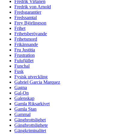
Fredrik Virtanen
Fredrik von Arnold
Fredsgarantier
Fredssamtal
Frey Björlingson
Frihet
Frihetsberövande
Frihetsmord
Frikännande
Fru Justitia
Frustration
Fulufjället
Funchal
Fusk
Fysisk utveckling
Gabriel Garcia Marquez
Gagna
Gal-On
Galenskap
Gamla Riksarkivet
Gamla Stan
Gammal
Gängbrottslighet
Gängbrottslighete
Gängkriminalitet