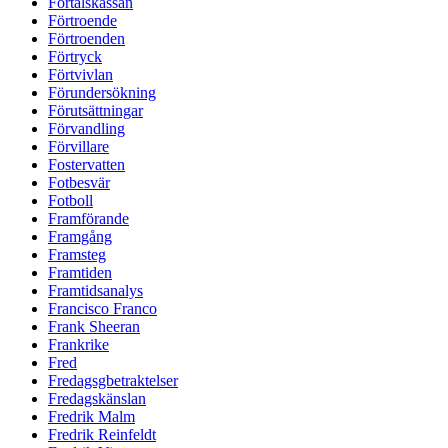
Förtalskassan
Förtroende
Förtroenden
Förtryck
Förtvivlan
Förundersökning
Förutsättningar
Förvandling
Förvillare
Fostervatten
Fotbesvär
Fotboll
Framförande
Framgång
Framsteg
Framtiden
Framtidsanalys
Francisco Franco
Frank Sheeran
Frankrike
Fred
Fredagsgbetraktelser
Fredagskänslan
Fredrik Malm
Fredrik Reinfeldt