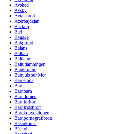
Avsked
Avsky
Avtalsbrott
Azerbajdzjan
Backup
Bad
Bagage
Bakgrund
Balans
Balkan
Balticum
Baltutlämningen
Bankkultur
Banyuls sur Mer
Barcelona
Barn
Barnbarn
Barndomen
Barnförhör
Barnfridsbrott
Barnkonventionen
Barnpornografibrott
Basinkomst
Båstad