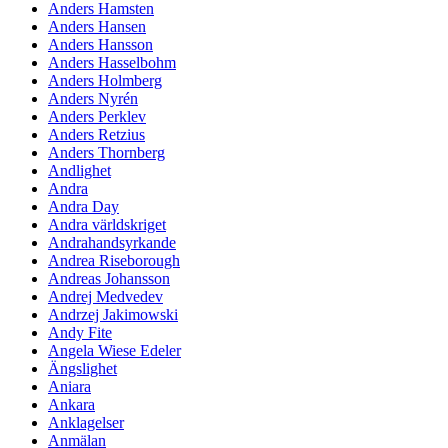
Anders Hamsten
Anders Hansen
Anders Hansson
Anders Hasselbohm
Anders Holmberg
Anders Nyrén
Anders Perklev
Anders Retzius
Anders Thornberg
Andlighet
Andra
Andra Day
Andra världskriget
Andrahandsyrkande
Andrea Riseborough
Andreas Johansson
Andrej Medvedev
Andrzej Jakimowski
Andy Fite
Angela Wiese Edeler
Ängslighet
Aniara
Ankara
Anklagelser
Anmälan