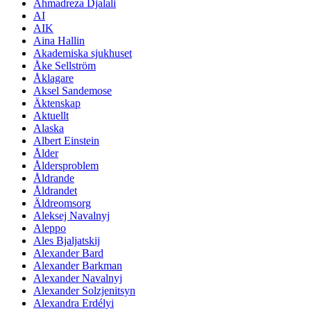
Ahmadreza Djalali
AI
AIK
Aina Hallin
Akademiska sjukhuset
Åke Sellström
Åklagare
Aksel Sandemose
Äktenskap
Aktuellt
Alaska
Albert Einstein
Ålder
Åldersproblem
Åldrande
Åldrandet
Äldreomsorg
Aleksej Navalnyj
Aleppo
Ales Bjaljatskij
Alexander Bard
Alexander Barkman
Alexander Navalnyj
Alexander Solzjenitsyn
Alexandra Erdélyi