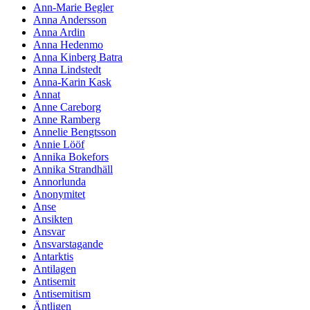
Ann-Marie Begler
Anna Andersson
Anna Ardin
Anna Hedenmo
Anna Kinberg Batra
Anna Lindstedt
Anna-Karin Kask
Annat
Anne Careborg
Anne Ramberg
Annelie Bengtsson
Annie Lööf
Annika Bokefors
Annika Strandhäll
Annorlunda
Anonymitet
Anse
Ansikten
Ansvar
Ansvarstagande
Antarktis
Antilagen
Antisemit
Antisemitism
Äntligen