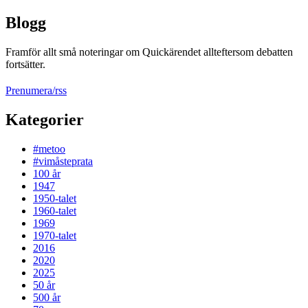
Blogg
Framför allt små noteringar om Quickärendet allteftersom debatten
fortsätter.
Prenumera/rss
Kategorier
#metoo
#vimåsteprata
100 år
1947
1950-talet
1960-talet
1969
1970-talet
2016
2020
2025
50 år
500 år