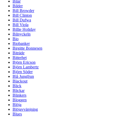
Bilar
Bilder
Bill Browder
Bill Clinton
Bill Dufwa
Bill Viola
Billie Holiday
Bilnyckeln
Bio
Biobanker
Birgitte Bonnesen
Biträde
Bitterhet
Björn Ericson
Björn Lambertz
Björn Söder
Blå Jungfrun
Blackout
Blick
Blickar
Blinkers
Bloggen
Blöja
Blöjavvänjning
Blues