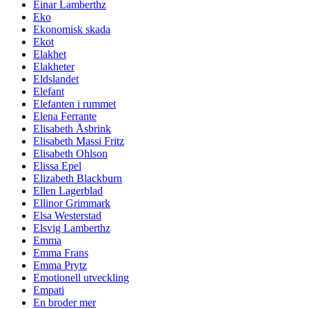
Einar Lamberthz
Eko
Ekonomisk skada
Ekot
Elakhet
Elakheter
Eldslandet
Elefant
Elefanten i rummet
Elena Ferrante
Elisabeth Åsbrink
Elisabeth Massi Fritz
Elisabeth Ohlson
Elissa Epel
Elizabeth Blackburn
Ellen Lagerblad
Ellinor Grimmark
Elsa Westerstad
Elsvig Lamberthz
Emma
Emma Frans
Emma Prytz
Emotionell utveckling
Empati
En broder mer