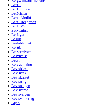
Bergwallkommissionen
Berlin
Berlinmuren
Beröringar
Bertil Almlöf
Bertil Bengtsson
Bertil Wedin
Bervisning
Beslagta
Beslut
Beslutsförhet
Besök
Besserwisser
Besvikelse
Betyg
Betygsättning
Bevisbörda
Beviskrav
Beviskravet
Bevisning
Bevisningen
Bevisvärde
Bevisvärden
Bevisvärdering
Big 5