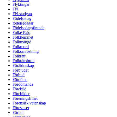
Flyktingar
FN
FN-stadgan
Födelsedag
födelsedagar
Födelsedagsfirande
Folke Pajo
Folkhemmet
Folkmängd
Folkmord
Folkomröstning
Folkrätt
Folkrättsbrott
Föräldraskap
Förbjudet
Förbud
Fördöma
Fördömande
Förebild
Förebilder
Föreningsfrihet
Forensisk vetenskap
Föresatser
Förfall