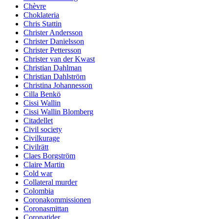
Chèvre
Choklateria
Chris Stattin
Christer Andersson
Christer Danielsson
Christer Pettersson
Christer van der Kwast
Christian Dahlman
Christian Dahlström
Christina Johannesson
Cilla Benkö
Cissi Wallin
Cissi Wallin Blomberg
Citadellet
Civil society
Civilkurage
Civilrätt
Claes Borgström
Claire Martin
Cold war
Collateral murder
Colombia
Coronakommissionen
Coronasmittan
Coronatider