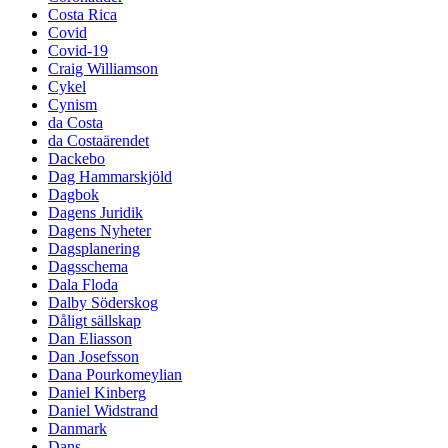
Costa Rica
Covid
Covid-19
Craig Williamson
Cykel
Cynism
da Costa
da Costaärendet
Dackebo
Dag Hammarskjöld
Dagbok
Dagens Juridik
Dagens Nyheter
Dagsplanering
Dagsschema
Dala Floda
Dalby Söderskog
Dåligt sällskap
Dan Eliasson
Dan Josefsson
Dana Pourkomeylian
Daniel Kinberg
Daniel Widstrand
Danmark
Dans