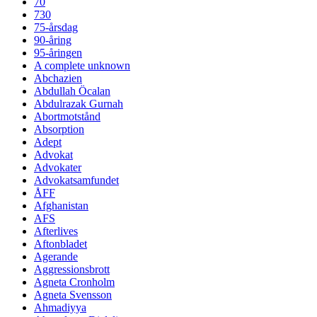
70
730
75-årsdag
90-åring
95-åringen
A complete unknown
Abchazien
Abdullah Öcalan
Abdulrazak Gurnah
Abortmotstånd
Absorption
Adept
Advokat
Advokater
Advokatsamfundet
ÅFF
Afghanistan
AFS
Afterlives
Aftonbladet
Agerande
Aggressionsbrott
Agneta Cronholm
Agneta Svensson
Ahmadiyya