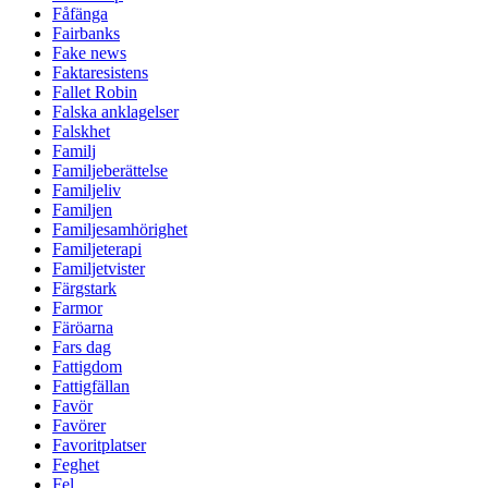
Fåfänga
Fairbanks
Fake news
Faktaresistens
Fallet Robin
Falska anklagelser
Falskhet
Familj
Familjeberättelse
Familjeliv
Familjen
Familjesamhörighet
Familjeterapi
Familjetvister
Färgstark
Farmor
Färöarna
Fars dag
Fattigdom
Fattigfällan
Favör
Favörer
Favoritplatser
Feghet
Fel