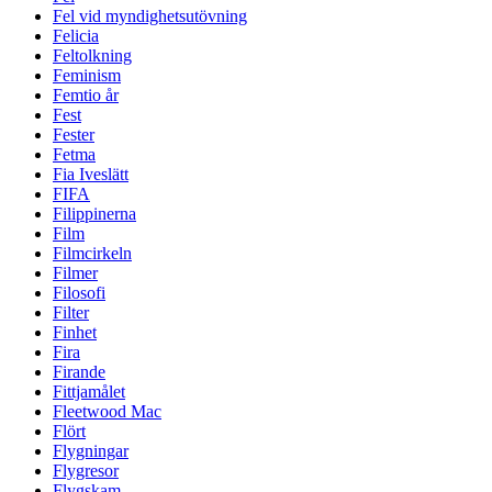
Fel vid myndighetsutövning
Felicia
Feltolkning
Feminism
Femtio år
Fest
Fester
Fetma
Fia Iveslätt
FIFA
Filippinerna
Film
Filmcirkeln
Filmer
Filosofi
Filter
Finhet
Fira
Firande
Fittjamålet
Fleetwood Mac
Flört
Flygningar
Flygresor
Flygskam