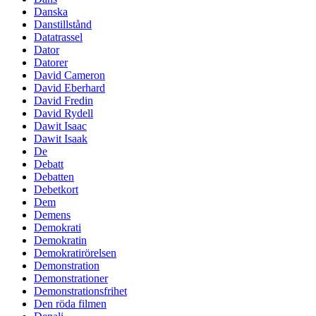
Danska
Danstillstånd
Datatrassel
Dator
Datorer
David Cameron
David Eberhard
David Fredin
David Rydell
Dawit Isaac
Dawit Isaak
De
Debatt
Debatten
Debetkort
Dem
Demens
Demokrati
Demokratin
Demokratirörelsen
Demonstration
Demonstrationer
Demonstrationsfrihet
Den röda filmen