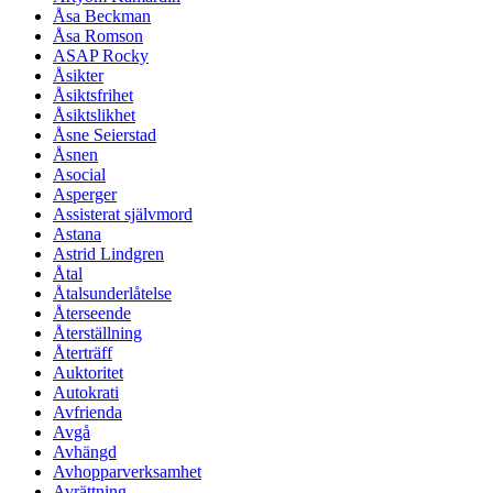
Åsa Beckman
Åsa Romson
ASAP Rocky
Åsikter
Åsiktsfrihet
Åsiktslikhet
Åsne Seierstad
Åsnen
Asocial
Asperger
Assisterat självmord
Astana
Astrid Lindgren
Åtal
Åtalsunderlåtelse
Återseende
Återställning
Återträff
Auktoritet
Autokrati
Avfrienda
Avgå
Avhängd
Avhopparverksamhet
Avrättning