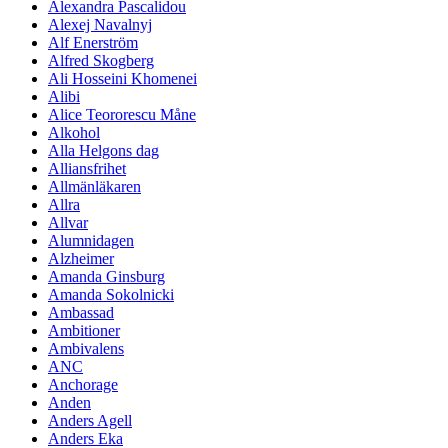
Alexandra Pascalidou
Alexej Navalnyj
Alf Enerström
Alfred Skogberg
Ali Hosseini Khomenei
Alibi
Alice Teororescu Måne
Alkohol
Alla Helgons dag
Alliansfrihet
Allmänläkaren
Allra
Allvar
Alumnidagen
Alzheimer
Amanda Ginsburg
Amanda Sokolnicki
Ambassad
Ambitioner
Ambivalens
ANC
Anchorage
Anden
Anders Agell
Anders Eka