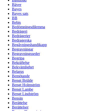
Bastubad
Bäver
Bayes
Bayes sats
BB
Bebis
Bedömningsdilemma
Bedrägeri
Bedrägerier
Bedragerska
Begåvningshandikapp
Begravningar
Begravningsseder
Begripa
Bekräftelse
Bekvämlighet
Belarus
Bemötande
Bengt Brülde
Bengt Holmström
Bengt Lambe
Bengt Lindström
Bensin
Berättelse
Berättelser