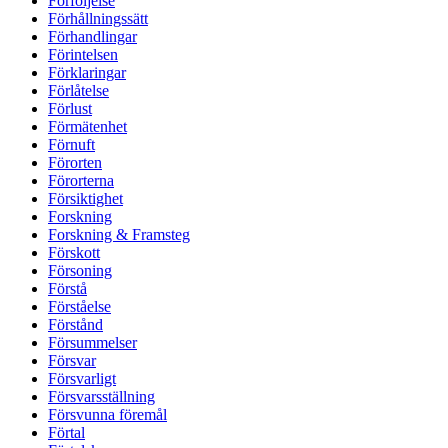
Förföljelse
Förhållningssätt
Förhandlingar
Förintelsen
Förklaringar
Förlåtelse
Förlust
Förmätenhet
Förnuft
Förorten
Förorterna
Försiktighet
Forskning
Forskning & Framsteg
Förskott
Försoning
Förstå
Förståelse
Förstånd
Försummelser
Försvar
Försvarligt
Försvarsställning
Försvunna föremål
Förtal