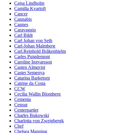
Cajsa Lindholm
Camilla Kvartoft
Cancer
Cannabis
Cannes
Caravaggio
Carl Bildt
Carl Johan von Seth
Carl-Johan Malmberg
Carl.Reinhold Bråkenhielm
Carles Puigdemont
Caroline Ingvarsson
Casten Almqvist
Caster Semenya
Catarina Barketorp
Catrine da Costa
CCW
Cecilia Wallin Blomberg
Cementa
Censur
Centerpartiet
Charles Bukowski
Charlotta von Zweigbergk
Chef
Chelsea Manning