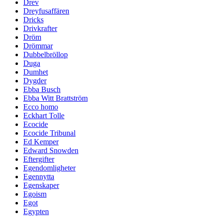
Drev
Dreyfusaffären
Dricks
Drivkrafter
Dröm
Drömmar
Dubbelbröllop
Duga
Dumhet
Dygder
Ebba Busch
Ebba Witt Brattström
Ecco homo
Eckhart Tolle
Ecocide
Ecocide Tribunal
Ed Kemper
Edward Snowden
Eftergifter
Egendomligheter
Egennytta
Egenskaper
Egoism
Egot
Egypten