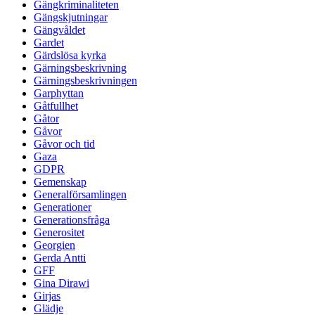
Gängkriminaliteten
Gängskjutningar
Gängvåldet
Gardet
Gärdslösa kyrka
Gärningsbeskrivning
Gärningsbeskrivningen
Garphyttan
Gåtfullhet
Gåtor
Gåvor
Gåvor och tid
Gaza
GDPR
Gemenskap
Generalförsamlingen
Generationer
Generationsfråga
Generositet
Georgien
Gerda Antti
GFF
Gina Dirawi
Girjas
Glädje