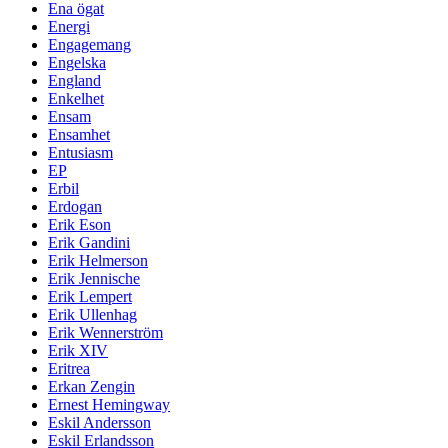
Ena ögat
Energi
Engagemang
Engelska
England
Enkelhet
Ensam
Ensamhet
Entusiasm
EP
Erbil
Erdogan
Erik Eson
Erik Gandini
Erik Helmerson
Erik Jennische
Erik Lempert
Erik Ullenhag
Erik Wennerström
Erik XIV
Eritrea
Erkan Zengin
Ernest Hemingway
Eskil Andersson
Eskil Erlandsson