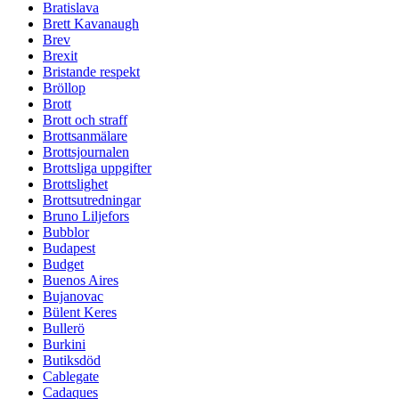
Bratislava
Brett Kavanaugh
Brev
Brexit
Bristande respekt
Bröllop
Brott
Brott och straff
Brottsanmälare
Brottsjournalen
Brottsliga uppgifter
Brottslighet
Brottsutredningar
Bruno Liljefors
Bubblor
Budapest
Budget
Buenos Aires
Bujanovac
Bülent Keres
Bullerö
Burkini
Butiksdöd
Cablegate
Cadaques