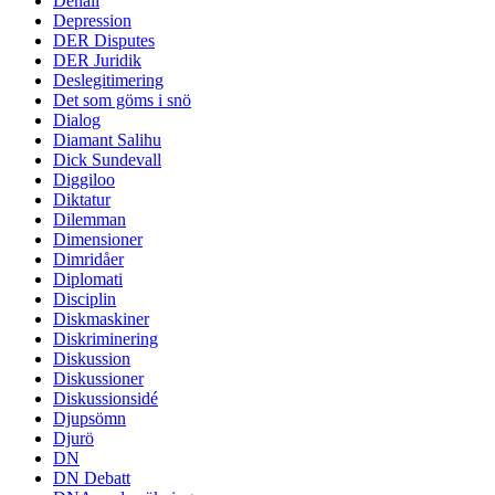
Denali
Depression
DER Disputes
DER Juridik
Deslegitimering
Det som göms i snö
Dialog
Diamant Salihu
Dick Sundevall
Diggiloo
Diktatur
Dilemman
Dimensioner
Dimridåer
Diplomati
Disciplin
Diskmaskiner
Diskriminering
Diskussion
Diskussioner
Diskussionsidé
Djupsömn
Djurö
DN
DN Debatt