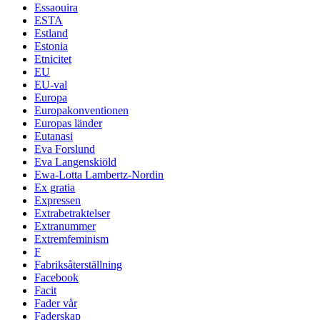
Essaouira
ESTA
Estland
Estonia
Etnicitet
EU
EU-val
Europa
Europakonventionen
Europas länder
Eutanasi
Eva Forslund
Eva Langenskiöld
Ewa-Lotta Lambertz-Nordin
Ex gratia
Expressen
Extrabetraktelser
Extranummer
Extremfeminism
F
Fabriksåterställning
Facebook
Facit
Fader vår
Faderskap