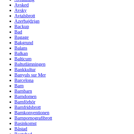
Avsked
Avsky
Avtalsbrott
Azerbajdzjan
Backup
Bad
Bagage
Bakgrund
Balans
Balkan
Balticum
Baltutlämningen
Bankkultur
Banyuls sur Mer
Barcelona
Barn
Barnbarn
Barndomen
Barnförhör
Barnfridsbrott
Barnkonventionen
Barnpornografibrott
Basinkomst
Båstad