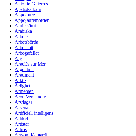
Antonio Guterres
Apatiska barn
Appojaure
Appojauremorden
Aprilskämt
Arabiska
Arbete
Arbetsbörda
Arbetsrätt
Arbogafallet
Arg
Argelès sur Mer
Argentina
Argument
Arktis
Ärlighet
Armenien
Aron Verständig
Årsdagar
Arsenall
Artificiell intelligens
Artikel
Artister
Artros
Artyom Kamardin