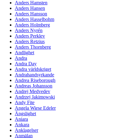
Anders Hamsten
Anders Hansen
Anders Hansson
Anders Hasselbohm
Anders Holmberg
Anders Nyrén
Anders Perklev
Anders Retzius
Anders Thornberg
Andlighet
Andra
Andra Day
Andra världskriget
Andrahandsyrkande
Andrea Riseborough
Andreas Johansson
Andrej Medvedev
Andrzej Jakimowski
Andy Fite
Angela Wiese Edeler
Ängslighet
Aniara
Ankara
Anklagelser
Anmälan