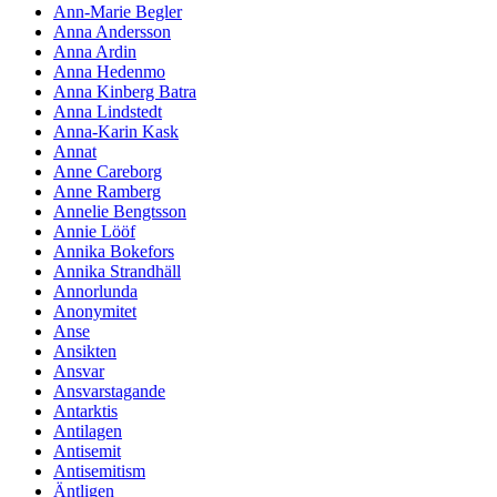
Ann-Marie Begler
Anna Andersson
Anna Ardin
Anna Hedenmo
Anna Kinberg Batra
Anna Lindstedt
Anna-Karin Kask
Annat
Anne Careborg
Anne Ramberg
Annelie Bengtsson
Annie Lööf
Annika Bokefors
Annika Strandhäll
Annorlunda
Anonymitet
Anse
Ansikten
Ansvar
Ansvarstagande
Antarktis
Antilagen
Antisemit
Antisemitism
Äntligen