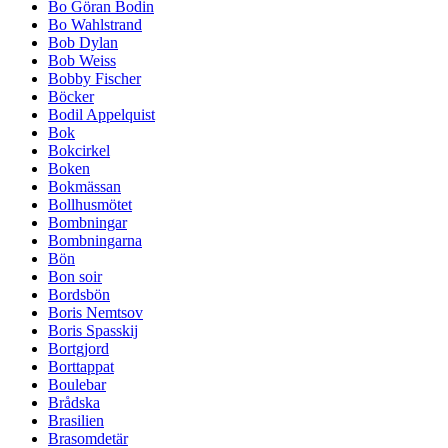
Bo Göran Bodin
Bo Wahlstrand
Bob Dylan
Bob Weiss
Bobby Fischer
Böcker
Bodil Appelquist
Bok
Bokcirkel
Boken
Bokmässan
Bollhusmötet
Bombningar
Bombningarna
Bön
Bon soir
Bordsbön
Boris Nemtsov
Boris Spasskij
Bortgjord
Borttappat
Boulebar
Brådska
Brasilien
Brasomdetär