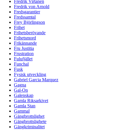
Fredrik Virtanen
Fredrik von Arnold
Fredsgarantier
Fredssamtal
Frey Björlingson
Frihet
Frihetsberövande
Frihetsmord
Frikännande
Fru Justitia
Frustration
Fulufjället
Funchal
Fusk
Fysisk utveckling
Gabriel Garcia Marquez
Gagna
Gal-On
Galenskap
Gamla Riksarkivet
Gamla Stan
Gammal
Gängbrottslighet
Gängbrottslighete
Gängkriminalitet