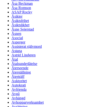
Åsa Beckman
Åsa Romson
ASAP Rocky
Åsikter
Åsiktsfrihet
Åsiktslikhet
Åsne Seierstad
Åsnen
Asocial
Asperger
Assisterat självmord
Astana
Astrid Lindgren
Åtal
Åtalsunderlåtelse
Återseende
Återställning
Återträff
Auktoritet
Autokrati
Avfrienda
Avgå
Avhängd
Avhopparverksamhet
Avrättning