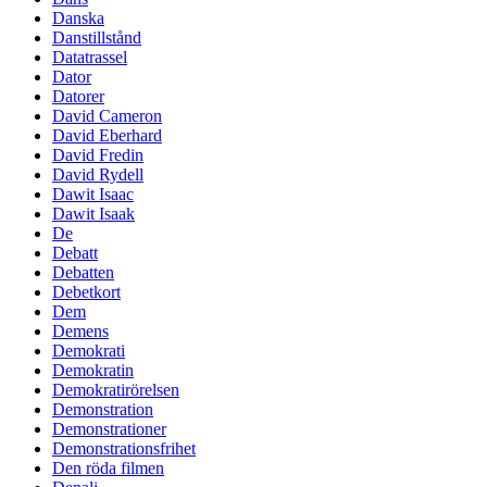
Danska
Danstillstånd
Datatrassel
Dator
Datorer
David Cameron
David Eberhard
David Fredin
David Rydell
Dawit Isaac
Dawit Isaak
De
Debatt
Debatten
Debetkort
Dem
Demens
Demokrati
Demokratin
Demokratirörelsen
Demonstration
Demonstrationer
Demonstrationsfrihet
Den röda filmen