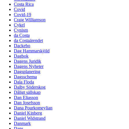
Costa Rica
Covid
Covid-19
Craig Williamson
Cykel
Cynism
da Costa
da Costaärendet
Dackebo
Dag Hammarskjöld
Dagbok
Dagens Juridik
Dagens Nyheter
Dagsplanering
Dagsschema
Dala Floda
Dalby Söderskog
Dåligt sällskap
Dan Eliasson
Dan Josefsson
Dana Pourkomeylian
Daniel Kinberg
Daniel Widstrand
Danmark
Dans