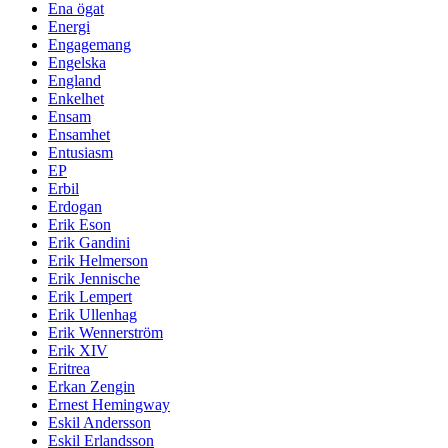
Ena ögat
Energi
Engagemang
Engelska
England
Enkelhet
Ensam
Ensamhet
Entusiasm
EP
Erbil
Erdogan
Erik Eson
Erik Gandini
Erik Helmerson
Erik Jennische
Erik Lempert
Erik Ullenhag
Erik Wennerström
Erik XIV
Eritrea
Erkan Zengin
Ernest Hemingway
Eskil Andersson
Eskil Erlandsson