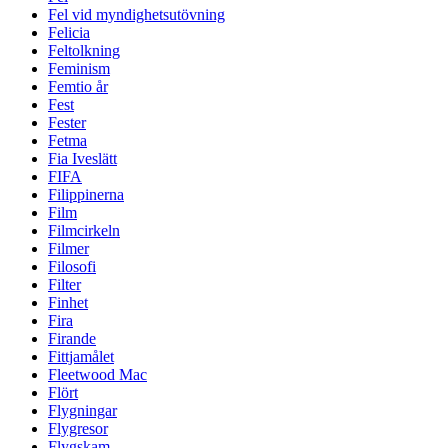
Fel vid myndighetsutövning
Felicia
Feltolkning
Feminism
Femtio år
Fest
Fester
Fetma
Fia Iveslätt
FIFA
Filippinerna
Film
Filmcirkeln
Filmer
Filosofi
Filter
Finhet
Fira
Firande
Fittjamålet
Fleetwood Mac
Flört
Flygningar
Flygresor
Flygskam