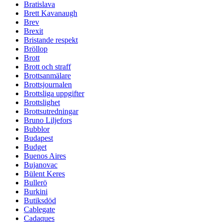
Bratislava
Brett Kavanaugh
Brev
Brexit
Bristande respekt
Bröllop
Brott
Brott och straff
Brottsanmälare
Brottsjournalen
Brottsliga uppgifter
Brottslighet
Brottsutredningar
Bruno Liljefors
Bubblor
Budapest
Budget
Buenos Aires
Bujanovac
Bülent Keres
Bullerö
Burkini
Butiksdöd
Cablegate
Cadaques