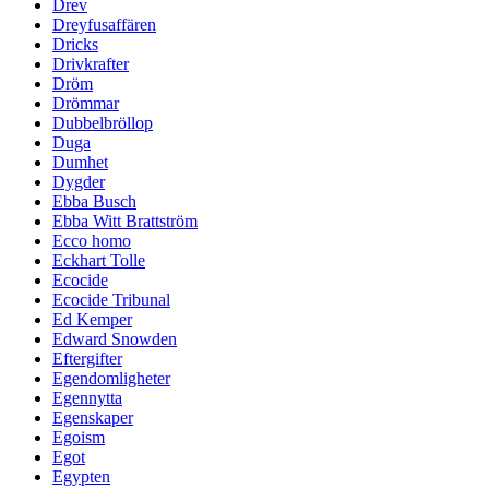
Drev
Dreyfusaffären
Dricks
Drivkrafter
Dröm
Drömmar
Dubbelbröllop
Duga
Dumhet
Dygder
Ebba Busch
Ebba Witt Brattström
Ecco homo
Eckhart Tolle
Ecocide
Ecocide Tribunal
Ed Kemper
Edward Snowden
Eftergifter
Egendomligheter
Egennytta
Egenskaper
Egoism
Egot
Egypten