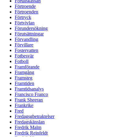
Förtalskassan
Förtroende
Förtroenden
Förtryck
Förtvivlan
Förundersökning
Förutsättningar
Förvandling
Förvillare
Fostervatten
Fotbesvär
Fotboll
Framförande
Framgång
Framsteg
Framtiden
Framtidsanalys
Francisco Franco
Frank Sheeran
Frankrike
Fred
Fredagsgbetraktelser
Fredagskänslan
Fredrik Malm
Fredrik Reinfeldt