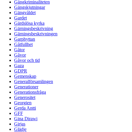
Gängkriminaliteten
Gängskjutningar
Gängvåldet
Gardet
Gärdslösa kyrka
Gärningsbeskrivning
Gärningsbeskrivningen
Garphyttan
Gåtfullhet
Gåtor
Gåvor
Gåvor och tid
Gaza
GDPR
Gemenskap
Generalförsamlingen
Generationer
Generationsfråga
Generositet
Georgien
Gerda Antti
GFF
Gina Dirawi
Girjas
Glädje