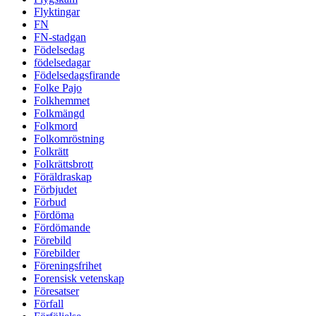
Flyktingar
FN
FN-stadgan
Födelsedag
födelsedagar
Födelsedagsfirande
Folke Pajo
Folkhemmet
Folkmängd
Folkmord
Folkomröstning
Folkrätt
Folkrättsbrott
Föräldraskap
Förbjudet
Förbud
Fördöma
Fördömande
Förebild
Förebilder
Föreningsfrihet
Forensisk vetenskap
Föresatser
Förfall