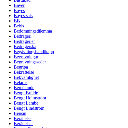
Bastubad
Bäver
Bayes
Bayes sats
BB
Bebis
Bedömningsdilemma
Bedrägeri
Bedrägerier
Bedragerska
Begåvningshandikapp
Begravningar
Begravningsseder
Begripa
Bekräftelse
Bekvämlighet
Belarus
Bemötande
Bengt Brülde
Bengt Holmström
Bengt Lambe
Bengt Lindström
Bensin
Berättelse
Berättelser