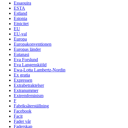
Essaouira
ESTA
Estland
Estonia
Etnicitet
EU
EU-val
Europa
Europakonventionen
Europas länder
Eutanasi
Eva Forslund
Eva Langenskiöld
Ewa-Lotta Lambertz-Nordin
Ex gratia
Expressen
Extrabetraktelser
Extranummer
Extremfeminism
F
Fabriksåterställning
Facebook
Facit
Fader vår
Faderskap