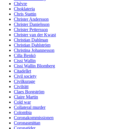
Chèvre
Choklateria
Chris Stattin
Christer Andersson
Christer Danielsson
Christer Pettersson
Christer van der Kwast
Christian Dahlman
Christian Dahlström
Christina Johannesson
Cilla Benkö
Cissi Wallin
Cissi Wallin Blomberg
Citadellet
Civil society
Civilkurage
Civilrätt
Claes Borgström
Claire Martin
Cold war
Collateral murder
Colombia
Coronakommissionen
Coronasmittan
Coronatider