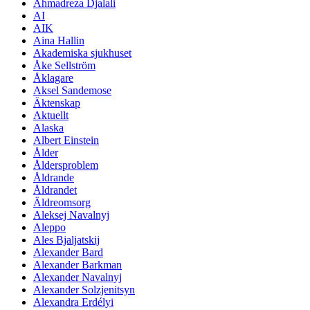
Ahmadreza Djalali
AI
AIK
Aina Hallin
Akademiska sjukhuset
Åke Sellström
Åklagare
Aksel Sandemose
Äktenskap
Aktuellt
Alaska
Albert Einstein
Ålder
Åldersproblem
Åldrande
Åldrandet
Äldreomsorg
Aleksej Navalnyj
Aleppo
Ales Bjaljatskij
Alexander Bard
Alexander Barkman
Alexander Navalnyj
Alexander Solzjenitsyn
Alexandra Erdélyi