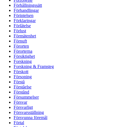
Förföljelse
Förhållningssätt
Förhandlingar
Förintelsen
Förklaringar
Förlåtelse
Förlust
Förmätenhet
Förnuft
Förorten
Förorterna
Försiktighet
Forskning
Forskning & Framsteg
Förskott
Försoning
Förstå
Förståelse
Förstånd
Försummelser
Försvar
Försvarligt
Försvarsställning
Försvunna föremål
Förtal