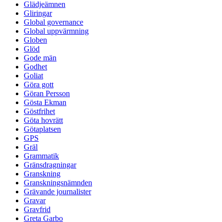
Glädjeämnen
Gliringar
Global governance
Global uppvärmning
Globen
Glöd
Gode män
Godhet
Goliat
Göra gott
Göran Persson
Gösta Ekman
Göstfrihet
Göta hovrätt
Götaplatsen
GPS
Gräl
Grammatik
Gränsdragningar
Granskning
Granskningsnämnden
Grävande journalister
Gravar
Gravfrid
Greta Garbo