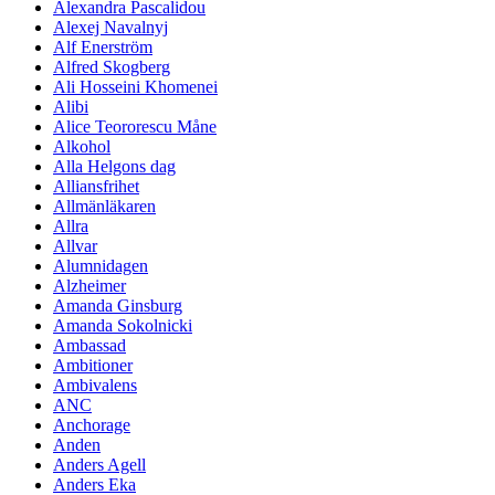
Alexandra Pascalidou
Alexej Navalnyj
Alf Enerström
Alfred Skogberg
Ali Hosseini Khomenei
Alibi
Alice Teororescu Måne
Alkohol
Alla Helgons dag
Alliansfrihet
Allmänläkaren
Allra
Allvar
Alumnidagen
Alzheimer
Amanda Ginsburg
Amanda Sokolnicki
Ambassad
Ambitioner
Ambivalens
ANC
Anchorage
Anden
Anders Agell
Anders Eka