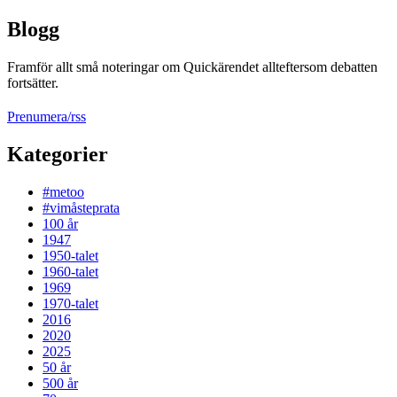
Blogg
Framför allt små noteringar om Quickärendet allteftersom debatten
fortsätter.
Prenumera/rss
Kategorier
#metoo
#vimåsteprata
100 år
1947
1950-talet
1960-talet
1969
1970-talet
2016
2020
2025
50 år
500 år