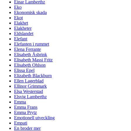
Einar Lamberthz
Eko
Ekonomisk skada
Ekot
Elakhet
Elakheter
Eldslandet
Elefant
Elefanten i rummet
Elena Ferrante
Elisabeth Åsbrink
Elisabeth Massi Fritz
Elisabeth Ohlson
Elissa Epel
Elizabeth Blackburn
Ellen Lagerblad
Ellinor Grimmark
Elsa Westerstad
Elsvig Lamberthz
Emma
Emma Frans
Emma Prytz
Emotionell utveckling
Empati
En broder mer