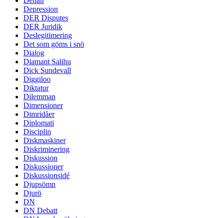
Denali
Depression
DER Disputes
DER Juridik
Deslegitimering
Det som göms i snö
Dialog
Diamant Salihu
Dick Sundevall
Diggiloo
Diktatur
Dilemman
Dimensioner
Dimridåer
Diplomati
Disciplin
Diskmaskiner
Diskriminering
Diskussion
Diskussioner
Diskussionsidé
Djupsömn
Djurö
DN
DN Debatt