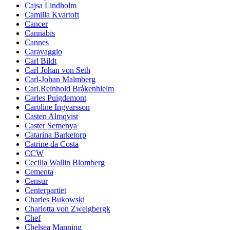
Cajsa Lindholm
Camilla Kvartoft
Cancer
Cannabis
Cannes
Caravaggio
Carl Bildt
Carl Johan von Seth
Carl-Johan Malmberg
Carl.Reinhold Bråkenhielm
Carles Puigdemont
Caroline Ingvarsson
Casten Almqvist
Caster Semenya
Catarina Barketorp
Catrine da Costa
CCW
Cecilia Wallin Blomberg
Cementa
Censur
Centerpartiet
Charles Bukowski
Charlotta von Zweigbergk
Chef
Chelsea Manning