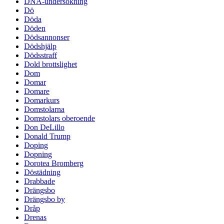
DNA-undersökning
Dö
Döda
Döden
Dödsannonser
Dödshjälp
Dödsstraff
Dold brottslighet
Dom
Domar
Domare
Domarkurs
Domstolarna
Domstolars oberoende
Don DeLillo
Donald Trump
Doping
Dopning
Dorotea Bromberg
Döstädning
Drabbade
Drängsbo
Drängsbo by
Dråp
Drenas