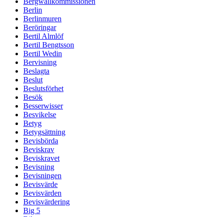
Bergwallkommissionen
Berlin
Berlinmuren
Beröringar
Bertil Almlöf
Bertil Bengtsson
Bertil Wedin
Bervisning
Beslagta
Beslut
Beslutsförhet
Besök
Besserwisser
Besvikelse
Betyg
Betygsättning
Bevisbörda
Beviskrav
Beviskravet
Bevisning
Bevisningen
Bevisvärde
Bevisvärden
Bevisvärdering
Big 5