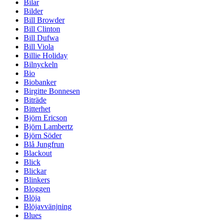
Bilar
Bilder
Bill Browder
Bill Clinton
Bill Dufwa
Bill Viola
Billie Holiday
Bilnyckeln
Bio
Biobanker
Birgitte Bonnesen
Biträde
Bitterhet
Björn Ericson
Björn Lambertz
Björn Söder
Blå Jungfrun
Blackout
Blick
Blickar
Blinkers
Bloggen
Blöja
Blöjavvänjning
Blues