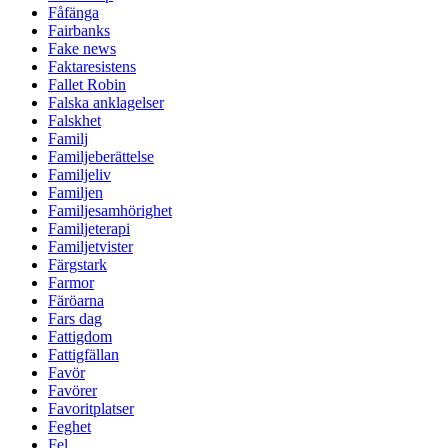
Fåfänga
Fairbanks
Fake news
Faktaresistens
Fallet Robin
Falska anklagelser
Falskhet
Familj
Familjeberättelse
Familjeliv
Familjen
Familjesamhörighet
Familjeterapi
Familjetvister
Färgstark
Farmor
Färöarna
Fars dag
Fattigdom
Fattigfällan
Favör
Favörer
Favoritplatser
Feghet
Fel