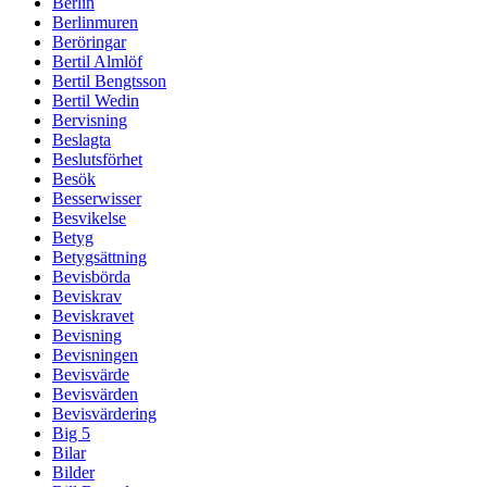
Berlin
Berlinmuren
Beröringar
Bertil Almlöf
Bertil Bengtsson
Bertil Wedin
Bervisning
Beslagta
Beslutsförhet
Besök
Besserwisser
Besvikelse
Betyg
Betygsättning
Bevisbörda
Beviskrav
Beviskravet
Bevisning
Bevisningen
Bevisvärde
Bevisvärden
Bevisvärdering
Big 5
Bilar
Bilder