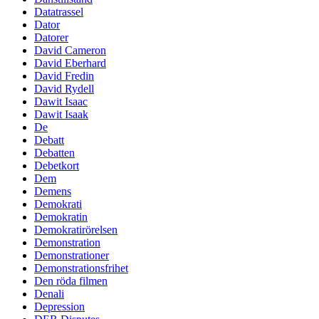
Datatrassel
Dator
Datorer
David Cameron
David Eberhard
David Fredin
David Rydell
Dawit Isaac
Dawit Isaak
De
Debatt
Debatten
Debetkort
Dem
Demens
Demokrati
Demokratin
Demokratirörelsen
Demonstration
Demonstrationer
Demonstrationsfrihet
Den röda filmen
Denali
Depression