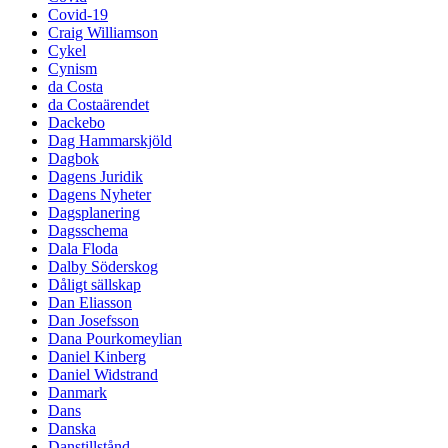
Covid-19
Craig Williamson
Cykel
Cynism
da Costa
da Costaärendet
Dackebo
Dag Hammarskjöld
Dagbok
Dagens Juridik
Dagens Nyheter
Dagsplanering
Dagsschema
Dala Floda
Dalby Söderskog
Dåligt sällskap
Dan Eliasson
Dan Josefsson
Dana Pourkomeylian
Daniel Kinberg
Daniel Widstrand
Danmark
Dans
Danska
Danstillstånd