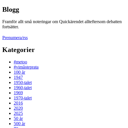
Blogg
Framför allt små noteringar om Quickärendet allteftersom debatten
fortsätter.
Prenumera/rss
Kategorier
#metoo
#vimåsteprata
100 år
1947
1950-talet
1960-talet
1969
1970-talet
2016
2020
2025
50 år
500 år