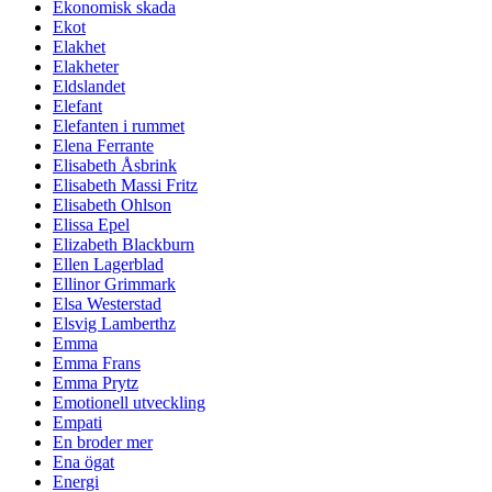
Ekonomisk skada
Ekot
Elakhet
Elakheter
Eldslandet
Elefant
Elefanten i rummet
Elena Ferrante
Elisabeth Åsbrink
Elisabeth Massi Fritz
Elisabeth Ohlson
Elissa Epel
Elizabeth Blackburn
Ellen Lagerblad
Ellinor Grimmark
Elsa Westerstad
Elsvig Lamberthz
Emma
Emma Frans
Emma Prytz
Emotionell utveckling
Empati
En broder mer
Ena ögat
Energi