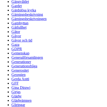
Gängvåldet
Gardet
Gärdslösa kyrka
Gärningsbeskrivning
Gärningsbeskrivningen
Garphyttan
Gåtfullhet
Gåtor
Gåvor
Gåvor och tid
Gaza
GDPR
Gemenskap
Generalförsamlingen
Generationer
Generationsfråga
Generositet
Georgien
Gerda Antti
GFF
Gina Dirawi
Girjas
Glädje
Glädjeämnen
Gliringar