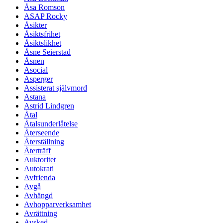
Åsa Romson
ASAP Rocky
Åsikter
Åsiktsfrihet
Åsiktslikhet
Åsne Seierstad
Åsnen
Asocial
Asperger
Assisterat självmord
Astana
Astrid Lindgren
Åtal
Åtalsunderlåtelse
Återseende
Återställning
Återträff
Auktoritet
Autokrati
Avfrienda
Avgå
Avhängd
Avhopparverksamhet
Avrättning
Avsked