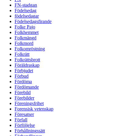
FN-stadgan
Födelsedag
födelsedagar
Födelsedagsfirande
Folke Pajo
Folkhemmet
Folkmängd
Folkmord
Folkomröstning
Folkrätt
Folkrättsbrott
Föräldraskap
Förbjudet
Förbud
Fördöma
Fördömande
Förebild
Förebilder
Föreningsfrihet
Forensisk vetenskap
Föresatser
Förfall
Förföljelse
Förhållningssätt