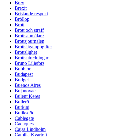
Brev
Brexit
Bristande respekt
Bröllop
Brott
Brott och straff
Brottsanmälare
Brottsjournalen
Brottsliga uppgifter
Brottslighet
Brottsutredningar
Bruno Liljefors
Bubblor
Budapest
Budget
Buenos Aires
Bujanovac
Bülent Keres
Bullerö
Burkini
Butiksdöd
Cablegate
Cadaques
Cajsa Lindholm
Camilla Kvartoft