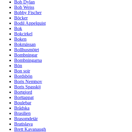
Bob Dylan
Bob Weiss
Bobby Fischer
Böcker
Bodil Appelquist
Bok
Bokcirkel
Boken
Bokmässan
Bollhusmötet
Bombningar
Bombningarna
Bön
Bon soir
Bordsbön
Boris Nemtsov
Boris Spasskij
Bortgjord
Borttappat
Boulebar
Brådska
Brasilien
Brasomdetär
Bratislava
Brett Kavanaugh