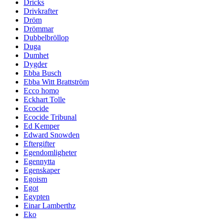
Dricks
Drivkrafter
Dröm
Drömmar
Dubbelbröllop
Duga
Dumhet
Dygder
Ebba Busch
Ebba Witt Brattström
Ecco homo
Eckhart Tolle
Ecocide
Ecocide Tribunal
Ed Kemper
Edward Snowden
Eftergifter
Egendomligheter
Egennytta
Egenskaper
Egoism
Egot
Egypten
Einar Lamberthz
Eko