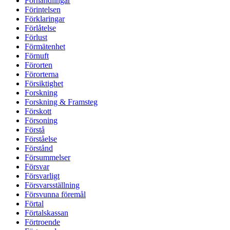
Förhandlingar
Förintelsen
Förklaringar
Förlåtelse
Förlust
Förmätenhet
Förnuft
Förorten
Förorterna
Försiktighet
Forskning
Forskning & Framsteg
Förskott
Försoning
Förstå
Förståelse
Förstånd
Försummelser
Försvar
Försvarligt
Försvarsställning
Försvunna föremål
Förtal
Förtalskassan
Förtroende