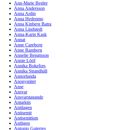
Ann-Marie Begler
Anna Andersson
Anna Ardin
Anna Hedenmo
Anna Kinberg Batra
Anna Lindstedt
Anna-Karin Kask
Annat
Anne Careborg
Anne Ramberg
Annelie Bengtsson
Annie Lööf
Annika Bokefors
Annika Strandhäll
Annorlunda
Anonymitet
Anse
Ansvar
Ansvarstagande
Antarktis
Antilagen
Antisemit
Antisemitism
Äntligen
Antonio Guterres