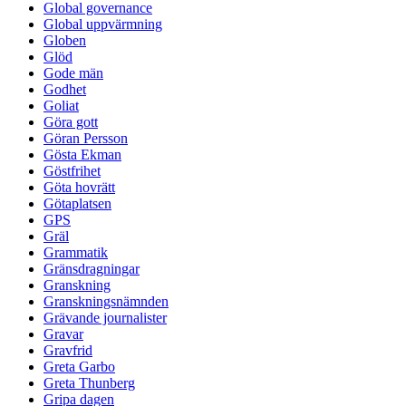
Global governance
Global uppvärmning
Globen
Glöd
Gode män
Godhet
Goliat
Göra gott
Göran Persson
Gösta Ekman
Göstfrihet
Göta hovrätt
Götaplatsen
GPS
Gräl
Grammatik
Gränsdragningar
Granskning
Granskningsnämnden
Grävande journalister
Gravar
Gravfrid
Greta Garbo
Greta Thunberg
Gripa dagen