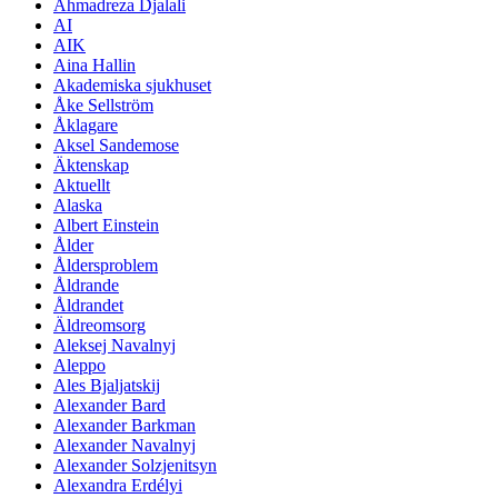
Ahmadreza Djalali
AI
AIK
Aina Hallin
Akademiska sjukhuset
Åke Sellström
Åklagare
Aksel Sandemose
Äktenskap
Aktuellt
Alaska
Albert Einstein
Ålder
Åldersproblem
Åldrande
Åldrandet
Äldreomsorg
Aleksej Navalnyj
Aleppo
Ales Bjaljatskij
Alexander Bard
Alexander Barkman
Alexander Navalnyj
Alexander Solzjenitsyn
Alexandra Erdélyi