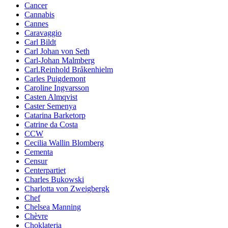
Cancer
Cannabis
Cannes
Caravaggio
Carl Bildt
Carl Johan von Seth
Carl-Johan Malmberg
Carl.Reinhold Bråkenhielm
Carles Puigdemont
Caroline Ingvarsson
Casten Almqvist
Caster Semenya
Catarina Barketorp
Catrine da Costa
CCW
Cecilia Wallin Blomberg
Cementa
Censur
Centerpartiet
Charles Bukowski
Charlotta von Zweigbergk
Chef
Chelsea Manning
Chèvre
Choklateria