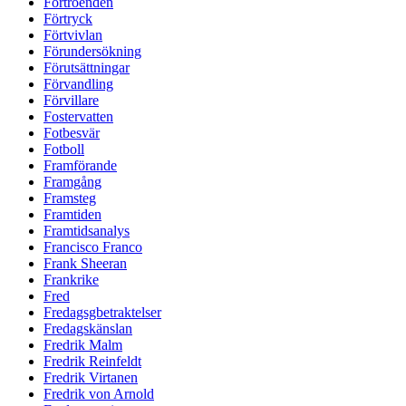
Förtroenden
Förtryck
Förtvivlan
Förundersökning
Förutsättningar
Förvandling
Förvillare
Fostervatten
Fotbesvär
Fotboll
Framförande
Framgång
Framsteg
Framtiden
Framtidsanalys
Francisco Franco
Frank Sheeran
Frankrike
Fred
Fredagsgbetraktelser
Fredagskänslan
Fredrik Malm
Fredrik Reinfeldt
Fredrik Virtanen
Fredrik von Arnold