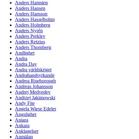
Anders Hamsten
Anders Hansen
Anders Hansson
Anders Hasselbohm
Anders Holmberg
Anders Nyrén
Anders Perklev
Anders Retzius
Anders Thornberg
Andlighet
Andra
Andra Day
Andra världskriget
Andrahandsyrkande
Andrea Riseborough
Andreas Johansson
Andrej Medvedev
Andrzej Jakimowski
Andy Fite
Angela Wiese Edeler
Ängslighet
Aniara
Ankara
Anklagelser
Anmälan