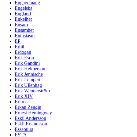
Engagemang
Engelska
England
Enkelhet
Ensam
Ensamhet
Entusiasm
EP
Erbil
Erdogan
Erik Eson
Erik Gandini
Erik Helmerson
Erik Jennische
Erik Lempert
Erik Ullenhag
Erik Wennerström
Erik XIV
Eritrea
Erkan Zengin
Ernest Hemingway
Eskil Andersson
Eskil Erlandsson
Essaouira
ESTA