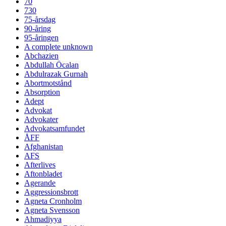
70
730
75-årsdag
90-åring
95-åringen
A complete unknown
Abchazien
Abdullah Öcalan
Abdulrazak Gurnah
Abortmotstånd
Absorption
Adept
Advokat
Advokater
Advokatsamfundet
ÅFF
Afghanistan
AFS
Afterlives
Aftonbladet
Agerande
Aggressionsbrott
Agneta Cronholm
Agneta Svensson
Ahmadiyya