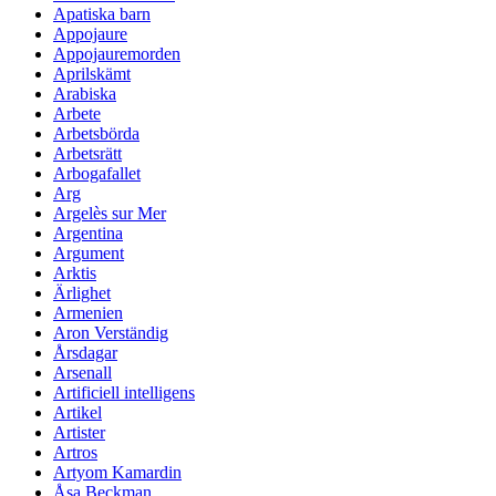
Apatiska barn
Appojaure
Appojauremorden
Aprilskämt
Arabiska
Arbete
Arbetsbörda
Arbetsrätt
Arbogafallet
Arg
Argelès sur Mer
Argentina
Argument
Arktis
Ärlighet
Armenien
Aron Verständig
Årsdagar
Arsenall
Artificiell intelligens
Artikel
Artister
Artros
Artyom Kamardin
Åsa Beckman