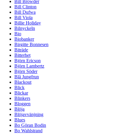
Bill Browder
Bill Clinton
Bill Dufwa
Bill Viola
Billie Holiday
Bilnyckeln
Bio
Biobanker
Birgitte Bonnesen
Biträde
Bitterhet
Björn Ericson
Björn Lambertz
Björn Söder
Blå Jungfrun
Blackout
Blick
Blickar
Blinkers
Bloggen
Blöja
Blöjavvänjning
Blues
Bo Göran Bodin
Bo Wahlstrand