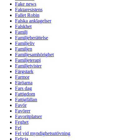
Fake news
Faktaresistens
Fallet Robin
Falska anklagelser
Falskhet
Familj
Familjeberättelse
Familjeliv
Familjen
Familjesamhörighet
Familjeterapi
Familjetvister
Färgstark
Farmor
Färöarna
Fars dag
Fattigdom
Fattigfällan
Favör
Favörer
Favoritplatser
Feghet
Fel
Fel vid myndighetsutövning
Felicia