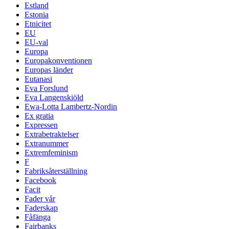
Estland
Estonia
Etnicitet
EU
EU-val
Europa
Europakonventionen
Europas länder
Eutanasi
Eva Forslund
Eva Langenskiöld
Ewa-Lotta Lambertz-Nordin
Ex gratia
Expressen
Extrabetraktelser
Extranummer
Extremfeminism
F
Fabriksåterställning
Facebook
Facit
Fader vår
Faderskap
Fåfänga
Fairbanks