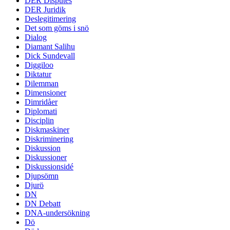
DER Disputes
DER Juridik
Deslegitimering
Det som göms i snö
Dialog
Diamant Salihu
Dick Sundevall
Diggiloo
Diktatur
Dilemman
Dimensioner
Dimridåer
Diplomati
Disciplin
Diskmaskiner
Diskriminering
Diskussion
Diskussioner
Diskussionsidé
Djupsömn
Djurö
DN
DN Debatt
DNA-undersökning
Dö