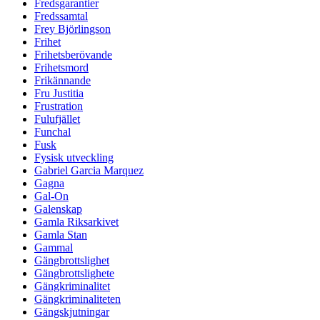
Fredsgarantier
Fredssamtal
Frey Björlingson
Frihet
Frihetsberövande
Frihetsmord
Frikännande
Fru Justitia
Frustration
Fulufjället
Funchal
Fusk
Fysisk utveckling
Gabriel Garcia Marquez
Gagna
Gal-On
Galenskap
Gamla Riksarkivet
Gamla Stan
Gammal
Gängbrottslighet
Gängbrottslighete
Gängkriminalitet
Gängkriminaliteten
Gängskjutningar