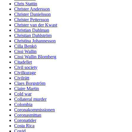
Chris Stattin
Christer Andersson
Christer Danielsson
Christer Pettersson
Christer van der Kwast
Christian Dahlman
Christian Dahlström
Christina Johannesson
Cilla Benkö
Cissi Wallin
Cissi Wallin Blomberg
Citadellet
Civil society
Civilkurage
Civilrätt
Claes Borgström
Claire Martin
Cold war
Collateral murder
Colombia
Coronakommissionen
Coronasmittan
Coronatider
Costa Rica
Covid