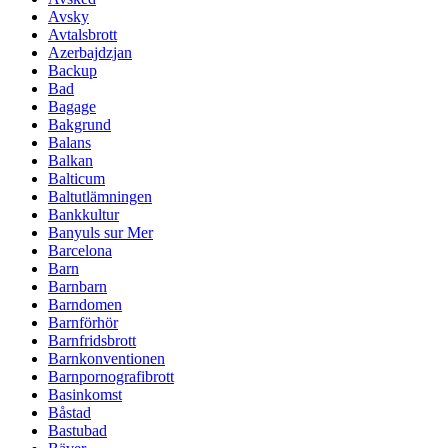
Avsky
Avtalsbrott
Azerbajdzjan
Backup
Bad
Bagage
Bakgrund
Balans
Balkan
Balticum
Baltutlämningen
Bankkultur
Banyuls sur Mer
Barcelona
Barn
Barnbarn
Barndomen
Barnförhör
Barnfridsbrott
Barnkonventionen
Barnpornografibrott
Basinkomst
Båstad
Bastubad