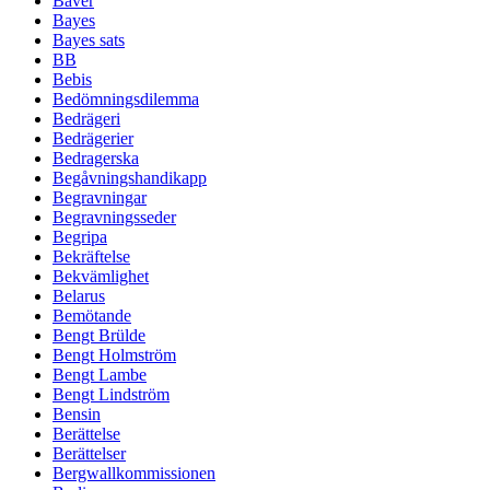
Bäver
Bayes
Bayes sats
BB
Bebis
Bedömningsdilemma
Bedrägeri
Bedrägerier
Bedragerska
Begåvningshandikapp
Begravningar
Begravningsseder
Begripa
Bekräftelse
Bekvämlighet
Belarus
Bemötande
Bengt Brülde
Bengt Holmström
Bengt Lambe
Bengt Lindström
Bensin
Berättelse
Berättelser
Bergwallkommissionen