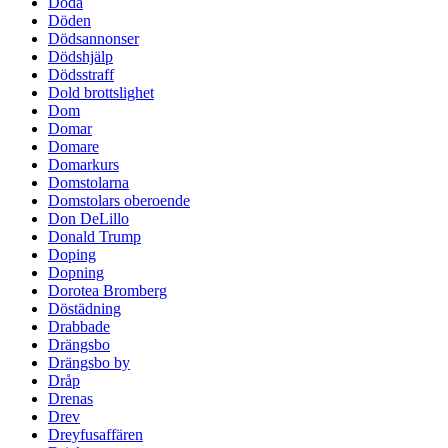
Döda
Döden
Dödsannonser
Dödshjälp
Dödsstraff
Dold brottslighet
Dom
Domar
Domare
Domarkurs
Domstolarna
Domstolars oberoende
Don DeLillo
Donald Trump
Doping
Dopning
Dorotea Bromberg
Döstädning
Drabbade
Drängsbo
Drängsbo by
Dråp
Drenas
Drev
Dreyfusaffären