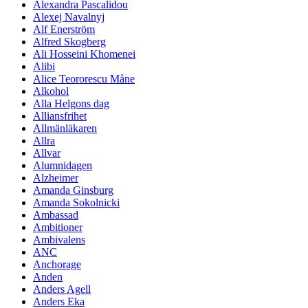
Alexandra Pascalidou
Alexej Navalnyj
Alf Enerström
Alfred Skogberg
Ali Hosseini Khomenei
Alibi
Alice Teororescu Måne
Alkohol
Alla Helgons dag
Alliansfrihet
Allmänläkaren
Allra
Allvar
Alumnidagen
Alzheimer
Amanda Ginsburg
Amanda Sokolnicki
Ambassad
Ambitioner
Ambivalens
ANC
Anchorage
Anden
Anders Agell
Anders Eka