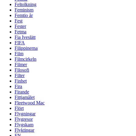
Feltolkning
Feminism
Femtio år
Fest
Fester
Fetma
Fia Iveslätt
FIFA
Filippinerna
Film
Filmcirkeln
Filmer
Filosofi
Filter
Finhet
Fira
Firande
Fittjamålet
Fleetwood Mac
Flört
Flygningar
Flygresor
Flygskam
Flyktingar
FN