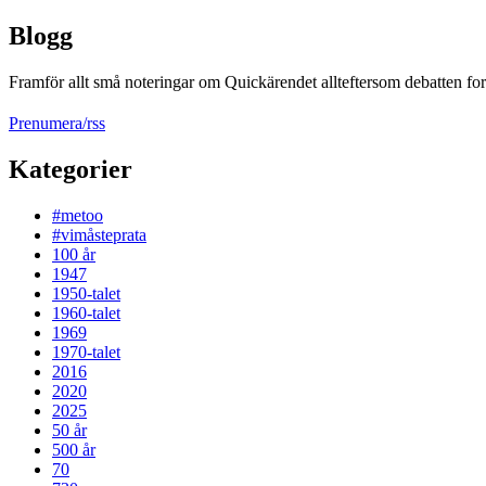
Blogg
Framför allt små noteringar om Quickärendet allteftersom debatten fort
Prenumera/rss
Kategorier
#metoo
#vimåsteprata
100 år
1947
1950-talet
1960-talet
1969
1970-talet
2016
2020
2025
50 år
500 år
70