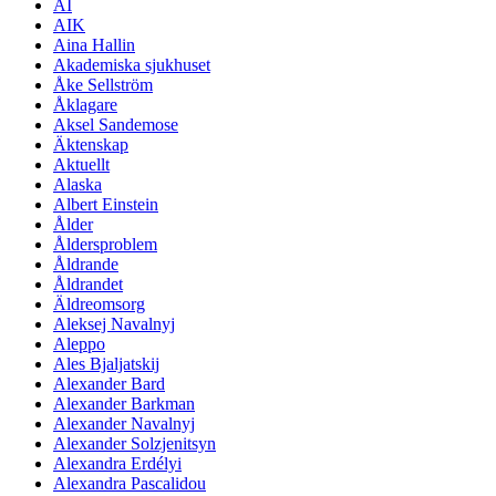
AI
AIK
Aina Hallin
Akademiska sjukhuset
Åke Sellström
Åklagare
Aksel Sandemose
Äktenskap
Aktuellt
Alaska
Albert Einstein
Ålder
Åldersproblem
Åldrande
Åldrandet
Äldreomsorg
Aleksej Navalnyj
Aleppo
Ales Bjaljatskij
Alexander Bard
Alexander Barkman
Alexander Navalnyj
Alexander Solzjenitsyn
Alexandra Erdélyi
Alexandra Pascalidou