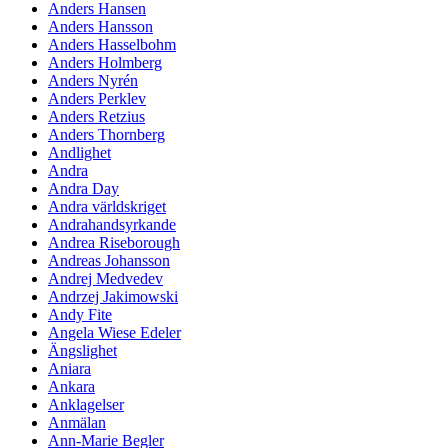
Anders Hansen
Anders Hansson
Anders Hasselbohm
Anders Holmberg
Anders Nyrén
Anders Perklev
Anders Retzius
Anders Thornberg
Andlighet
Andra
Andra Day
Andra världskriget
Andrahandsyrkande
Andrea Riseborough
Andreas Johansson
Andrej Medvedev
Andrzej Jakimowski
Andy Fite
Angela Wiese Edeler
Ängslighet
Aniara
Ankara
Anklagelser
Anmälan
Ann-Marie Begler