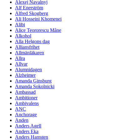
Alexej Navalnyj
Alf Enerström
Alfred Skogberg
Ali Hosseini Khomenei
Alibi
Alice Teororescu Måne
Alkohol
Alla Helgons dag
Alliansfrihet
Allmänläkaren
Allra
Allvar
Alumnidagen
Alzheimer
Amanda Ginsburg
Amanda Sokolnicki
Ambassad
Ambitioner
Ambivalens
ANC
Anchorage
Anden
Anders Agell
Anders Eka
Anders Hamsten