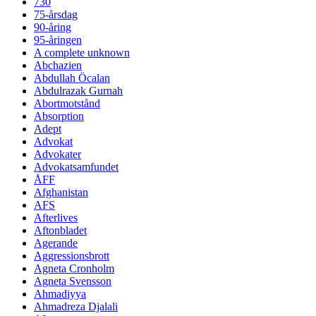
730
75-årsdag
90-åring
95-åringen
A complete unknown
Abchazien
Abdullah Öcalan
Abdulrazak Gurnah
Abortmotstånd
Absorption
Adept
Advokat
Advokater
Advokatsamfundet
ÅFF
Afghanistan
AFS
Afterlives
Aftonbladet
Agerande
Aggressionsbrott
Agneta Cronholm
Agneta Svensson
Ahmadiyya
Ahmadreza Djalali