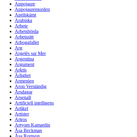
Appojaure
Appojauremorden
Aprilskämt
Arabiska
Arbete
Arbetsbörda
Arbetsrätt
Arbogafallet
Arg
Argelès sur Mer
Argentina
Argument
Arktis
Ärlighet
Armenien
Aron Verständig
Årsdagar
Arsenall
Artificiell intelligens
Artikel
Artister
Artros
Artyom Kamardin
Åsa Beckman
Åsa Romson