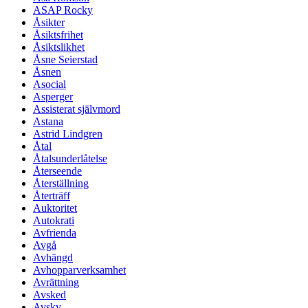
ASAP Rocky
Åsikter
Åsiktsfrihet
Åsiktslikhet
Åsne Seierstad
Åsnen
Asocial
Asperger
Assisterat självmord
Astana
Astrid Lindgren
Åtal
Åtalsunderlåtelse
Återseende
Återställning
Återträff
Auktoritet
Autokrati
Avfrienda
Avgå
Avhängd
Avhopparverksamhet
Avrättning
Avsked
Avsky