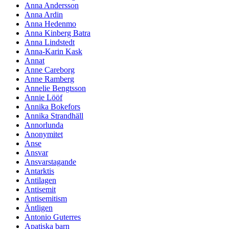
Anna Andersson
Anna Ardin
Anna Hedenmo
Anna Kinberg Batra
Anna Lindstedt
Anna-Karin Kask
Annat
Anne Careborg
Anne Ramberg
Annelie Bengtsson
Annie Lööf
Annika Bokefors
Annika Strandhäll
Annorlunda
Anonymitet
Anse
Ansvar
Ansvarstagande
Antarktis
Antilagen
Antisemit
Antisemitism
Äntligen
Antonio Guterres
Apatiska barn