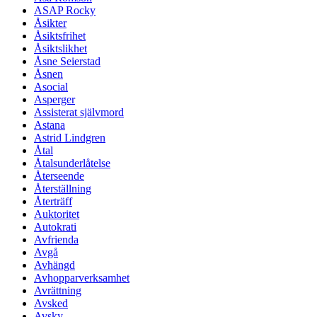
ASAP Rocky
Åsikter
Åsiktsfrihet
Åsiktslikhet
Åsne Seierstad
Åsnen
Asocial
Asperger
Assisterat självmord
Astana
Astrid Lindgren
Åtal
Åtalsunderlåtelse
Återseende
Återställning
Återträff
Auktoritet
Autokrati
Avfrienda
Avgå
Avhängd
Avhopparverksamhet
Avrättning
Avsked
Avsky