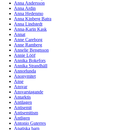
Anna Andersson
Anna Ardin
Anna Hedenmo
Anna Kinberg Batra
Anna Lindstedt
Anna-Karin Kask
Annat
Anne Careborg
Anne Ramberg
Annelie Bengtsson
Annie Lööf
Annika Bokefors
Annika Strandhäll
Annorlunda
Anonymitet
Anse
Ansvar
Ansvarstagande
Antarktis
Antilagen
Antisemit
Antisemitism
Äntligen
Antonio Guterres
Apatiska barn