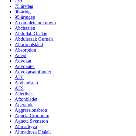
730
75-årsdag
90-åring
95-åringen
A complete unknown
Abchazien
Abdullah Öcalan
Abdulrazak Gurnah
Abortmotstånd
Absorption
Adept
Advokat
Advokater
Advokatsamfundet
ÅFF
Afghanistan
AFS
Afterlives
Aftonbladet
Agerande
Aggressionsbrott
Agneta Cronholm
Agneta Svensson
Ahmadiyya
Ahmadreza Djalali