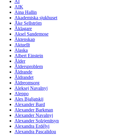
AI
AIK
Aina Hallin
Akademiska sjukhuset
Åke Sellström
Åklagare
Aksel Sandemose
Äktenskap
Aktuellt
Alaska
Albert Einstein
Ålder
Åldersproblem
Åldrande
Åldrandet
Äldreomsorg
Aleksej Navalnyj
Aleppo
Ales Bjaljatskij
Alexander Bard
Alexander Barkman
Alexander Navalnyj
Alexander Solzjenitsyn
Alexandra Erdélyi
Alexandra Pascalidou