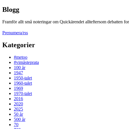
Blogg
Framför allt små noteringar om Quickärendet allteftersom debatten fort
Prenumera/rss
Kategorier
#metoo
#vimåsteprata
100 år
1947
1950-talet
1960-talet
1969
1970-talet
2016
2020
2025
50 år
500 år
70