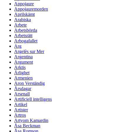
Appojaure
Appojauremorden
Aprilskämt
Arabiska
Arbete
Arbetsbörda
Arbetsrätt
Arbogafallet
Arg
Argelès sur Mer
Argentina
Argument
Arktis
Ärlighet
Armenien
Aron Verständig
Årsdagar
Arsenall
Artificiell intelligens
Artikel
Artister
Artros
Artyom Kamardin
Åsa Beckman
Åsa Romson