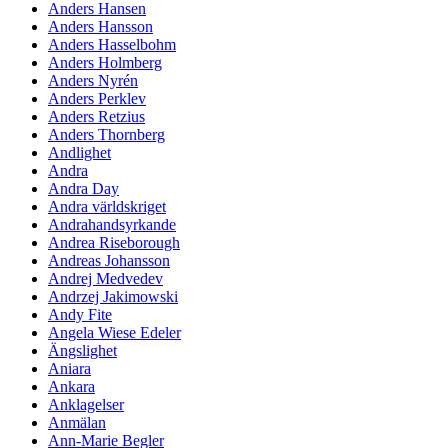
Anders Hansen
Anders Hansson
Anders Hasselbohm
Anders Holmberg
Anders Nyrén
Anders Perklev
Anders Retzius
Anders Thornberg
Andlighet
Andra
Andra Day
Andra världskriget
Andrahandsyrkande
Andrea Riseborough
Andreas Johansson
Andrej Medvedev
Andrzej Jakimowski
Andy Fite
Angela Wiese Edeler
Ängslighet
Aniara
Ankara
Anklagelser
Anmälan
Ann-Marie Begler