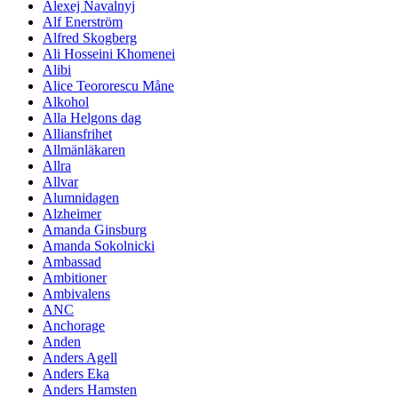
Alexej Navalnyj
Alf Enerström
Alfred Skogberg
Ali Hosseini Khomenei
Alibi
Alice Teororescu Måne
Alkohol
Alla Helgons dag
Alliansfrihet
Allmänläkaren
Allra
Allvar
Alumnidagen
Alzheimer
Amanda Ginsburg
Amanda Sokolnicki
Ambassad
Ambitioner
Ambivalens
ANC
Anchorage
Anden
Anders Agell
Anders Eka
Anders Hamsten