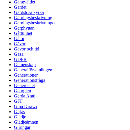
Gängvåldet
Gardet
Gärdslösa kyrka
Gärningsbeskrivning
Gärningsbeskrivningen
Garphyttan
Gåtfullhet
Gåtor
Gåvor
Gåvor och tid
Gaza
GDPR
Gemenskap
Generalförsamlingen
Generationer
Generationsfråga
Generositet
Georgien
Gerda Antti
GFF
Gina Dirawi
Girjas
Glädje
Glädjeämnen
Gliringar