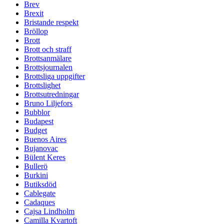
Brev
Brexit
Bristande respekt
Bröllop
Brott
Brott och straff
Brottsanmälare
Brottsjournalen
Brottsliga uppgifter
Brottslighet
Brottsutredningar
Bruno Liljefors
Bubblor
Budapest
Budget
Buenos Aires
Bujanovac
Bülent Keres
Bullerö
Burkini
Butiksdöd
Cablegate
Cadaques
Cajsa Lindholm
Camilla Kvartoft