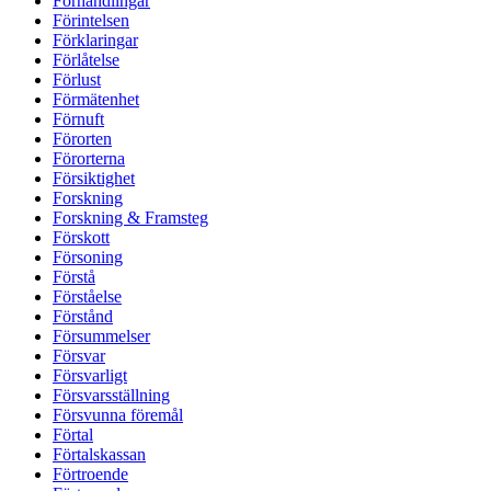
Förhandlingar
Förintelsen
Förklaringar
Förlåtelse
Förlust
Förmätenhet
Förnuft
Förorten
Förorterna
Försiktighet
Forskning
Forskning & Framsteg
Förskott
Försoning
Förstå
Förståelse
Förstånd
Försummelser
Försvar
Försvarligt
Försvarsställning
Försvunna föremål
Förtal
Förtalskassan
Förtroende