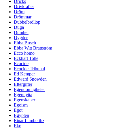
Dricks
Drivkrafter
Dröm
Drömmar
Dubbelbröllop
Duga
Dumhet
Dygder
Ebba Busch
Ebba Witt Brattström
Ecco homo
Eckhart Tolle
Ecocide
Ecocide Tribunal
Ed Kemper
Edward Snowden
Eftergifter
Egendomligheter
Egennytta
Egenskaper
Egoism
Egot
Egypten
Einar Lamberthz
Eko