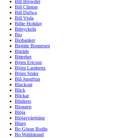
Bill Browder
Bill Clinton
Bill Dufwa
Bill Viola
Billie Holiday
Bilnyckeln
Bio
Biobanker
Birgitte Bonnesen
Biträde
Bitterhet
Björn Ericson
Björn Lambertz
Björn Söder
Blå Jungfrun
Blackout
Blick
Blickar
Blinkers
Bloggen
Blöja
Blöjavvänjning
Blues
Bo Göran Bodin
Bo Wahlstrand