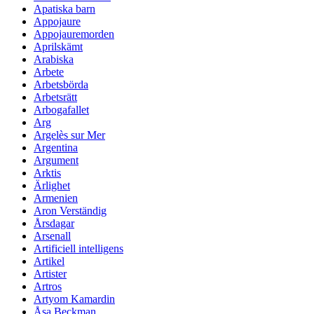
Apatiska barn
Appojaure
Appojauremorden
Aprilskämt
Arabiska
Arbete
Arbetsbörda
Arbetsrätt
Arbogafallet
Arg
Argelès sur Mer
Argentina
Argument
Arktis
Ärlighet
Armenien
Aron Verständig
Årsdagar
Arsenall
Artificiell intelligens
Artikel
Artister
Artros
Artyom Kamardin
Åsa Beckman