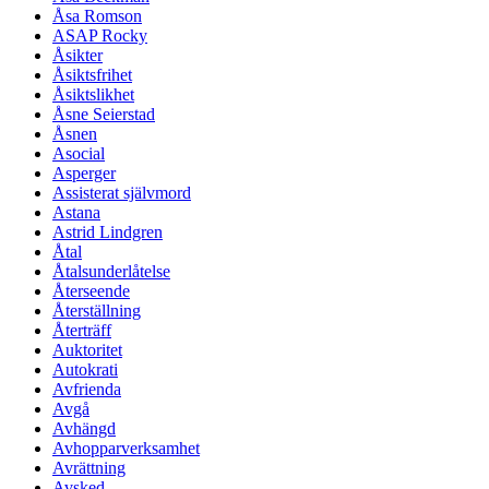
Åsa Romson
ASAP Rocky
Åsikter
Åsiktsfrihet
Åsiktslikhet
Åsne Seierstad
Åsnen
Asocial
Asperger
Assisterat självmord
Astana
Astrid Lindgren
Åtal
Åtalsunderlåtelse
Återseende
Återställning
Återträff
Auktoritet
Autokrati
Avfrienda
Avgå
Avhängd
Avhopparverksamhet
Avrättning
Avsked