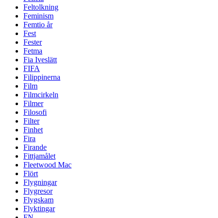
Feltolkning
Feminism
Femtio år
Fest
Fester
Fetma
Fia Iveslätt
FIFA
Filippinerna
Film
Filmcirkeln
Filmer
Filosofi
Filter
Finhet
Fira
Firande
Fittjamålet
Fleetwood Mac
Flört
Flygningar
Flygresor
Flygskam
Flyktingar
FN