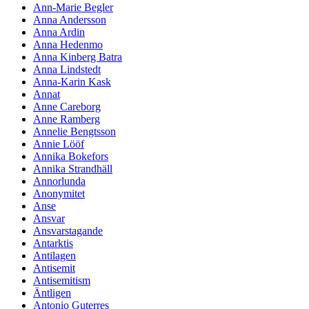
Ann-Marie Begler
Anna Andersson
Anna Ardin
Anna Hedenmo
Anna Kinberg Batra
Anna Lindstedt
Anna-Karin Kask
Annat
Anne Careborg
Anne Ramberg
Annelie Bengtsson
Annie Lööf
Annika Bokefors
Annika Strandhäll
Annorlunda
Anonymitet
Anse
Ansvar
Ansvarstagande
Antarktis
Antilagen
Antisemit
Antisemitism
Äntligen
Antonio Guterres