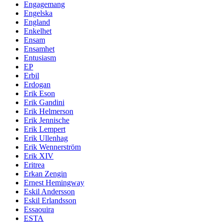
Engagemang
Engelska
England
Enkelhet
Ensam
Ensamhet
Entusiasm
EP
Erbil
Erdogan
Erik Eson
Erik Gandini
Erik Helmerson
Erik Jennische
Erik Lempert
Erik Ullenhag
Erik Wennerström
Erik XIV
Eritrea
Erkan Zengin
Ernest Hemingway
Eskil Andersson
Eskil Erlandsson
Essaouira
ESTA