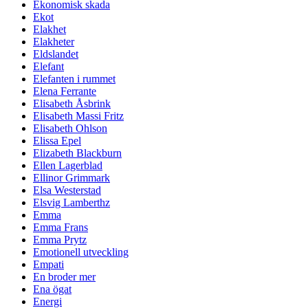
Ekonomisk skada
Ekot
Elakhet
Elakheter
Eldslandet
Elefant
Elefanten i rummet
Elena Ferrante
Elisabeth Åsbrink
Elisabeth Massi Fritz
Elisabeth Ohlson
Elissa Epel
Elizabeth Blackburn
Ellen Lagerblad
Ellinor Grimmark
Elsa Westerstad
Elsvig Lamberthz
Emma
Emma Frans
Emma Prytz
Emotionell utveckling
Empati
En broder mer
Ena ögat
Energi