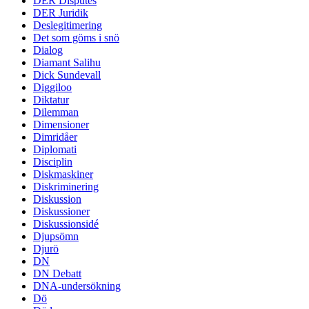
DER Disputes
DER Juridik
Deslegitimering
Det som göms i snö
Dialog
Diamant Salihu
Dick Sundevall
Diggiloo
Diktatur
Dilemman
Dimensioner
Dimridåer
Diplomati
Disciplin
Diskmaskiner
Diskriminering
Diskussion
Diskussioner
Diskussionsidé
Djupsömn
Djurö
DN
DN Debatt
DNA-undersökning
Dö