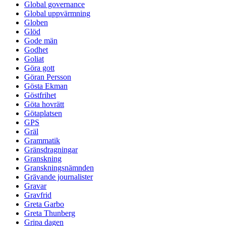
Global governance
Global uppvärmning
Globen
Glöd
Gode män
Godhet
Goliat
Göra gott
Göran Persson
Gösta Ekman
Göstfrihet
Göta hovrätt
Götaplatsen
GPS
Gräl
Grammatik
Gränsdragningar
Granskning
Granskningsnämnden
Grävande journalister
Gravar
Gravfrid
Greta Garbo
Greta Thunberg
Gripa dagen