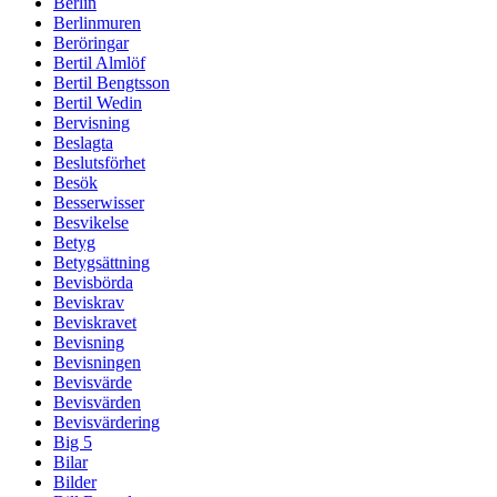
Berlin
Berlinmuren
Beröringar
Bertil Almlöf
Bertil Bengtsson
Bertil Wedin
Bervisning
Beslagta
Beslutsförhet
Besök
Besserwisser
Besvikelse
Betyg
Betygsättning
Bevisbörda
Beviskrav
Beviskravet
Bevisning
Bevisningen
Bevisvärde
Bevisvärden
Bevisvärdering
Big 5
Bilar
Bilder