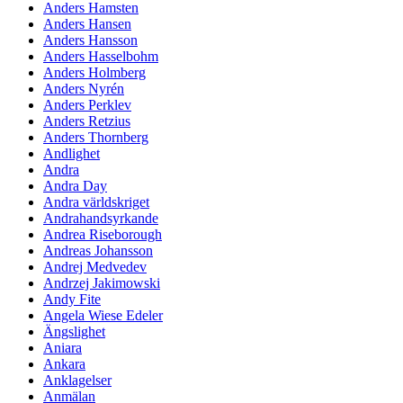
Anders Hamsten
Anders Hansen
Anders Hansson
Anders Hasselbohm
Anders Holmberg
Anders Nyrén
Anders Perklev
Anders Retzius
Anders Thornberg
Andlighet
Andra
Andra Day
Andra världskriget
Andrahandsyrkande
Andrea Riseborough
Andreas Johansson
Andrej Medvedev
Andrzej Jakimowski
Andy Fite
Angela Wiese Edeler
Ängslighet
Aniara
Ankara
Anklagelser
Anmälan