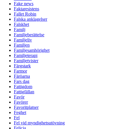
Fake news
Faktaresistens
Fallet Robin
Falska anklagelser
Falskhet
Familj
Familjeberättelse
Familjeliv
Familjen
Familjesamhörighet
Familjeterapi
Familjetvister
Färgstark
Farmor
Färöarna
Fars dag
Fattigdom
Fattigfällan
Favör
Favörer
Favoritplatser
Feghet
Fel
Fel vid myndighetsutövning
Felicia