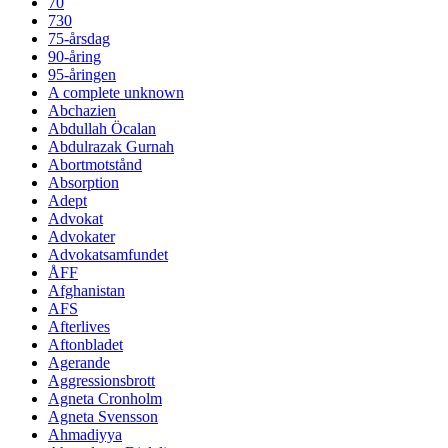
70
730
75-årsdag
90-åring
95-åringen
A complete unknown
Abchazien
Abdullah Öcalan
Abdulrazak Gurnah
Abortmotstånd
Absorption
Adept
Advokat
Advokater
Advokatsamfundet
ÅFF
Afghanistan
AFS
Afterlives
Aftonbladet
Agerande
Aggressionsbrott
Agneta Cronholm
Agneta Svensson
Ahmadiyya