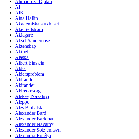
Ahmadreza Djalali
AI
AIK
Aina Hallin
Akademiska sjukhuset
Åke Sellström
Åklagare
Aksel Sandemose
Äktenskap
Aktuellt
Alaska
Albert Einstein
Ålder
Åldersproblem
Åldrande
Åldrandet
Äldreomsorg
Aleksej Navalnyj
Aleppo
Ales Bjaljatskij
Alexander Bard
Alexander Barkman
Alexander Navalnyj
Alexander Solzjenitsyn
Alexandra Erdélyi