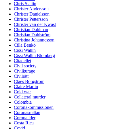
Chris Stattin
Christer Andersson
Christer Danielsson
Christer Pettersson
Christer van der Kwast
Christian Dahlman
Christian Dahlström
Christina Johannesson
Cilla Benkö
Cissi Wallin
Cissi Wallin Blomberg
Citadellet
Civil society
Civilkurage
Civilrätt
Claes Borgström
Claire Martin
Cold war
Collateral murder
Colombia
Coronakommissionen
Coronasmittan
Coronatider
Costa Rica
Covid