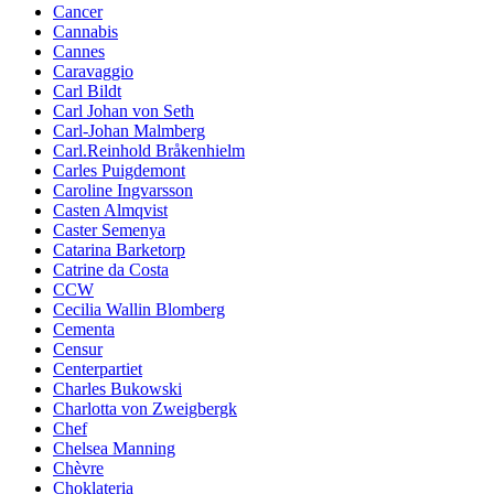
Cancer
Cannabis
Cannes
Caravaggio
Carl Bildt
Carl Johan von Seth
Carl-Johan Malmberg
Carl.Reinhold Bråkenhielm
Carles Puigdemont
Caroline Ingvarsson
Casten Almqvist
Caster Semenya
Catarina Barketorp
Catrine da Costa
CCW
Cecilia Wallin Blomberg
Cementa
Censur
Centerpartiet
Charles Bukowski
Charlotta von Zweigbergk
Chef
Chelsea Manning
Chèvre
Choklateria