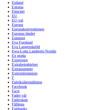
Estland
Estonia
Etnicitet
EU
EU-val
Europa
Europakonventionen
Europas länder
Eutanasi
Eva Forslund
Eva Langenskiöld
Ewa-Lotta Lambertz-Nordin
Ex gratia
Expressen
Extrabetraktelser
Extranummer
Extremfeminism
F
Fabriksåterställning
Facebook
Facit
Fader vår
Faderskap
Fåfänga
Fairbanks