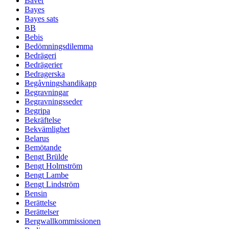
Bäver
Bayes
Bayes sats
BB
Bebis
Bedömningsdilemma
Bedrägeri
Bedrägerier
Bedragerska
Begåvningshandikapp
Begravningar
Begravningsseder
Begripa
Bekräftelse
Bekvämlighet
Belarus
Bemötande
Bengt Brülde
Bengt Holmström
Bengt Lambe
Bengt Lindström
Bensin
Berättelse
Berättelser
Bergwallkommissionen