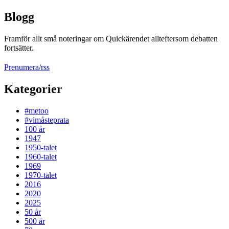
Blogg
Framför allt små noteringar om Quickärendet allteftersom debatten
fortsätter.
Prenumera/rss
Kategorier
#metoo
#vimåsteprata
100 år
1947
1950-talet
1960-talet
1969
1970-talet
2016
2020
2025
50 år
500 år