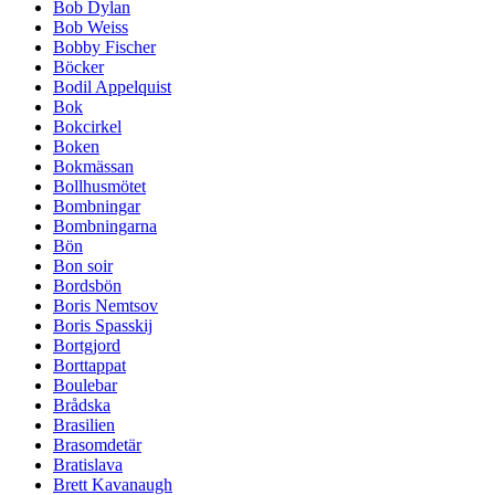
Bob Dylan
Bob Weiss
Bobby Fischer
Böcker
Bodil Appelquist
Bok
Bokcirkel
Boken
Bokmässan
Bollhusmötet
Bombningar
Bombningarna
Bön
Bon soir
Bordsbön
Boris Nemtsov
Boris Spasskij
Bortgjord
Borttappat
Boulebar
Brådska
Brasilien
Brasomdetär
Bratislava
Brett Kavanaugh