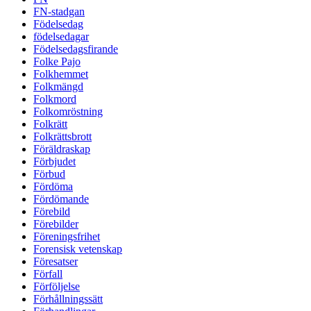
FN-stadgan
Födelsedag
födelsedagar
Födelsedagsfirande
Folke Pajo
Folkhemmet
Folkmängd
Folkmord
Folkomröstning
Folkrätt
Folkrättsbrott
Föräldraskap
Förbjudet
Förbud
Fördöma
Fördömande
Förebild
Förebilder
Föreningsfrihet
Forensisk vetenskap
Föresatser
Förfall
Förföljelse
Förhållningssätt