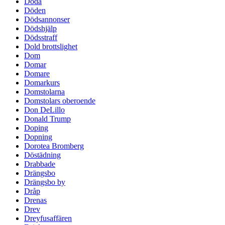
Döda
Döden
Dödsannonser
Dödshjälp
Dödsstraff
Dold brottslighet
Dom
Domar
Domare
Domarkurs
Domstolarna
Domstolars oberoende
Don DeLillo
Donald Trump
Doping
Dopning
Dorotea Bromberg
Döstädning
Drabbade
Drängsbo
Drängsbo by
Dråp
Drenas
Drev
Dreyfusaffären