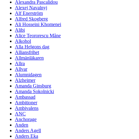
Alexandra Pascalidou
Alexej Navalnyj
Alf Enerström
Alfred Skogberg
Ali Hosseini Khomenei
Alibi
Alice Teororescu Måne
Alkohol
Alla Helgons dag
Alliansfrihet
Allmänläkaren
Allra
Allvar
Alumnidagen
Alzheimer
Amanda Ginsburg
Amanda Sokolnicki
Ambassad
Ambitioner
Ambivalens
ANC
Anchorage
Anden
Anders Agell
Anders Eka