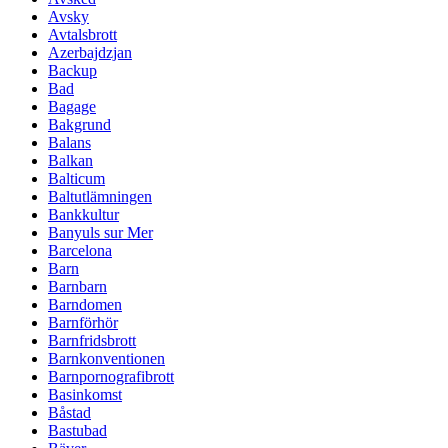
Avsky
Avtalsbrott
Azerbajdzjan
Backup
Bad
Bagage
Bakgrund
Balans
Balkan
Balticum
Baltutlämningen
Bankkultur
Banyuls sur Mer
Barcelona
Barn
Barnbarn
Barndomen
Barnförhör
Barnfridsbrott
Barnkonventionen
Barnpornografibrott
Basinkomst
Båstad
Bastubad