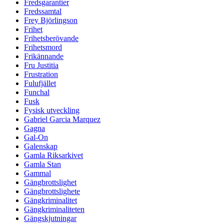
Fredsgarantier
Fredssamtal
Frey Björlingson
Frihet
Frihetsberövande
Frihetsmord
Frikännande
Fru Justitia
Frustration
Fulufjället
Funchal
Fusk
Fysisk utveckling
Gabriel Garcia Marquez
Gagna
Gal-On
Galenskap
Gamla Riksarkivet
Gamla Stan
Gammal
Gängbrottslighet
Gängbrottslighete
Gängkriminalitet
Gängkriminaliteten
Gängskjutningar