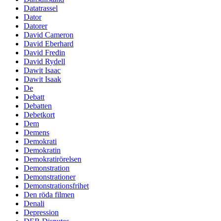
Datatrassel
Dator
Datorer
David Cameron
David Eberhard
David Fredin
David Rydell
Dawit Isaac
Dawit Isaak
De
Debatt
Debatten
Debetkort
Dem
Demens
Demokrati
Demokratin
Demokratirörelsen
Demonstration
Demonstrationer
Demonstrationsfrihet
Den röda filmen
Denali
Depression