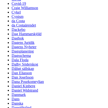
Covid-19
Craig Williamson
Cykel
Cynism
da Costa
da Costaärendet
Dackebo
Dag Hammarskjöld
Dagbok
Dagens Juridik
Dagens Nyheter
Dagsplanering
Dagsschema
Dala Floda
Dalby Söderskog
Dåligt sällskap
Dan Eliasson
Dan Josefsson
Dana Pourkomeylian
Daniel Kinberg
Daniel Widstrand
Danmark
Dans
Danska
Danstillstånd