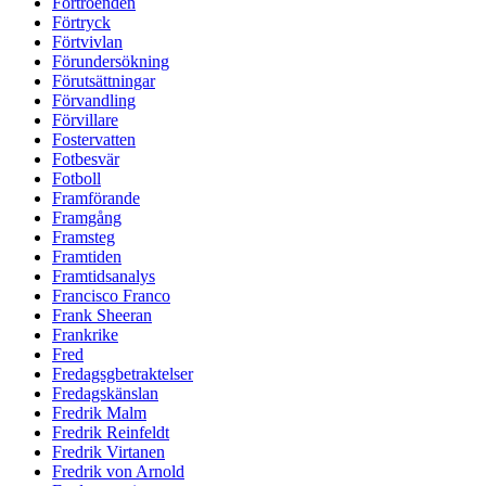
Förtroenden
Förtryck
Förtvivlan
Förundersökning
Förutsättningar
Förvandling
Förvillare
Fostervatten
Fotbesvär
Fotboll
Framförande
Framgång
Framsteg
Framtiden
Framtidsanalys
Francisco Franco
Frank Sheeran
Frankrike
Fred
Fredagsgbetraktelser
Fredagskänslan
Fredrik Malm
Fredrik Reinfeldt
Fredrik Virtanen
Fredrik von Arnold