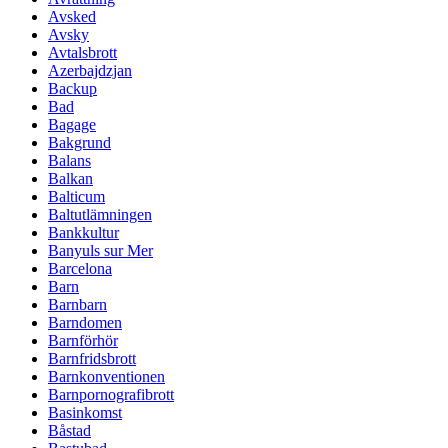
Avsked
Avsky
Avtalsbrott
Azerbajdzjan
Backup
Bad
Bagage
Bakgrund
Balans
Balkan
Balticum
Baltutlämningen
Bankkultur
Banyuls sur Mer
Barcelona
Barn
Barnbarn
Barndomen
Barnförhör
Barnfridsbrott
Barnkonventionen
Barnpornografibrott
Basinkomst
Båstad