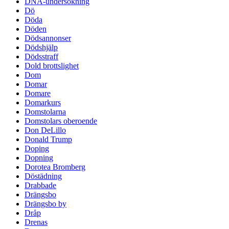
DNA-undersökning
Dö
Döda
Döden
Dödsannonser
Dödshjälp
Dödsstraff
Dold brottslighet
Dom
Domar
Domare
Domarkurs
Domstolarna
Domstolars oberoende
Don DeLillo
Donald Trump
Doping
Dopning
Dorotea Bromberg
Döstädning
Drabbade
Drängsbo
Drängsbo by
Dråp
Drenas