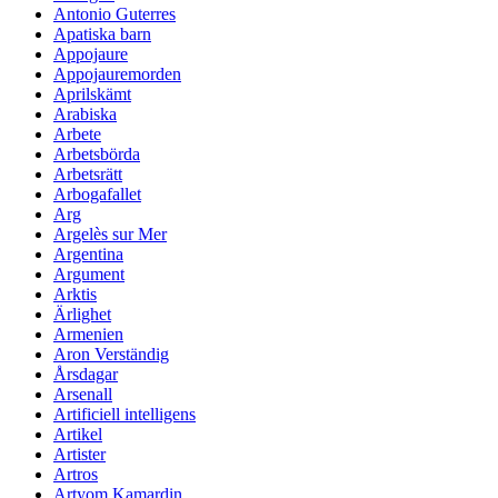
Antonio Guterres
Apatiska barn
Appojaure
Appojauremorden
Aprilskämt
Arabiska
Arbete
Arbetsbörda
Arbetsrätt
Arbogafallet
Arg
Argelès sur Mer
Argentina
Argument
Arktis
Ärlighet
Armenien
Aron Verständig
Årsdagar
Arsenall
Artificiell intelligens
Artikel
Artister
Artros
Artyom Kamardin