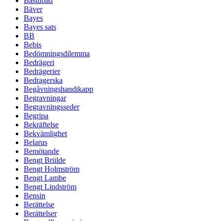
Bastubad
Bäver
Bayes
Bayes sats
BB
Bebis
Bedömningsdilemma
Bedrägeri
Bedrägerier
Bedragerska
Begåvningshandikapp
Begravningar
Begravningsseder
Begripa
Bekräftelse
Bekvämlighet
Belarus
Bemötande
Bengt Brülde
Bengt Holmström
Bengt Lambe
Bengt Lindström
Bensin
Berättelse
Berättelser