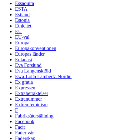
Essaouira
ESTA
Estland
Estonia
Etnicitet
EU
EU-val
Europa
Europakonventionen
Europas länder
Eutanasi
Eva Forslund
Eva Langenskiöld
Ewa-Lotta Lambertz-Nordin
Ex gratia
Expressen
Extrabetraktelser
Extranummer
Extremfeminism
F
Fabriksåterställning
Facebook
Facit
Fader vår
Faderskap