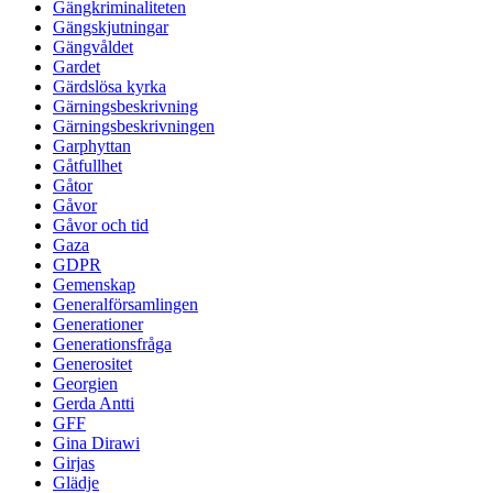
Gängkriminaliteten
Gängskjutningar
Gängvåldet
Gardet
Gärdslösa kyrka
Gärningsbeskrivning
Gärningsbeskrivningen
Garphyttan
Gåtfullhet
Gåtor
Gåvor
Gåvor och tid
Gaza
GDPR
Gemenskap
Generalförsamlingen
Generationer
Generationsfråga
Generositet
Georgien
Gerda Antti
GFF
Gina Dirawi
Girjas
Glädje