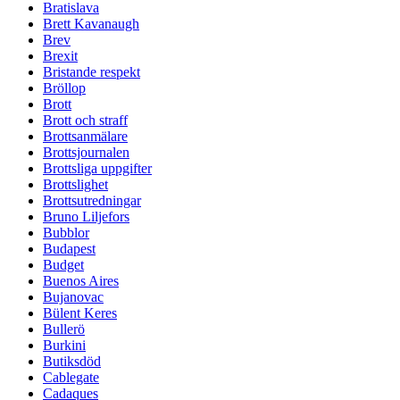
Bratislava
Brett Kavanaugh
Brev
Brexit
Bristande respekt
Bröllop
Brott
Brott och straff
Brottsanmälare
Brottsjournalen
Brottsliga uppgifter
Brottslighet
Brottsutredningar
Bruno Liljefors
Bubblor
Budapest
Budget
Buenos Aires
Bujanovac
Bülent Keres
Bullerö
Burkini
Butiksdöd
Cablegate
Cadaques