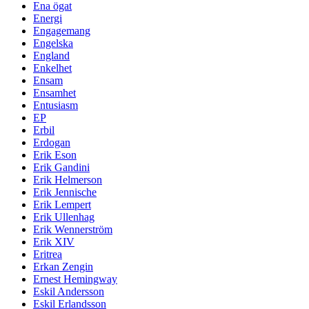
Ena ögat
Energi
Engagemang
Engelska
England
Enkelhet
Ensam
Ensamhet
Entusiasm
EP
Erbil
Erdogan
Erik Eson
Erik Gandini
Erik Helmerson
Erik Jennische
Erik Lempert
Erik Ullenhag
Erik Wennerström
Erik XIV
Eritrea
Erkan Zengin
Ernest Hemingway
Eskil Andersson
Eskil Erlandsson