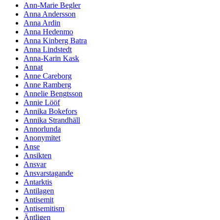
Ann-Marie Begler
Anna Andersson
Anna Ardin
Anna Hedenmo
Anna Kinberg Batra
Anna Lindstedt
Anna-Karin Kask
Annat
Anne Careborg
Anne Ramberg
Annelie Bengtsson
Annie Lööf
Annika Bokefors
Annika Strandhäll
Annorlunda
Anonymitet
Anse
Ansikten
Ansvar
Ansvarstagande
Antarktis
Antilagen
Antisemit
Antisemitism
Äntligen