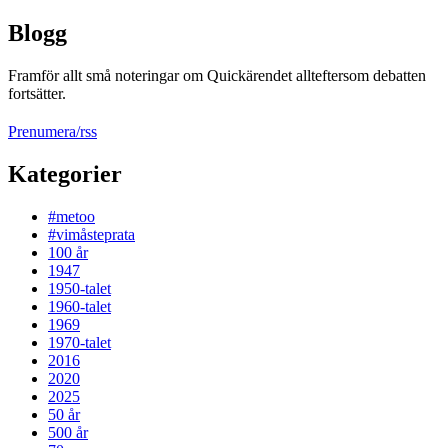
Blogg
Framför allt små noteringar om Quickärendet allteftersom debatten
fortsätter.
Prenumera/rss
Kategorier
#metoo
#vimåsteprata
100 år
1947
1950-talet
1960-talet
1969
1970-talet
2016
2020
2025
50 år
500 år