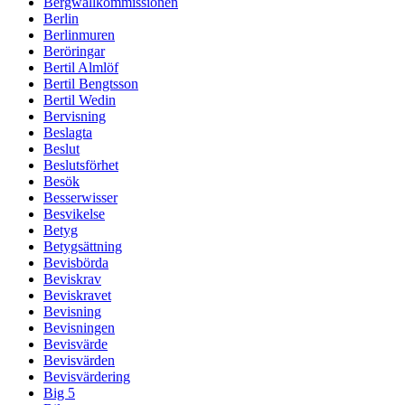
Bergwallkommissionen
Berlin
Berlinmuren
Beröringar
Bertil Almlöf
Bertil Bengtsson
Bertil Wedin
Bervisning
Beslagta
Beslut
Beslutsförhet
Besök
Besserwisser
Besvikelse
Betyg
Betygsättning
Bevisbörda
Beviskrav
Beviskravet
Bevisning
Bevisningen
Bevisvärde
Bevisvärden
Bevisvärdering
Big 5