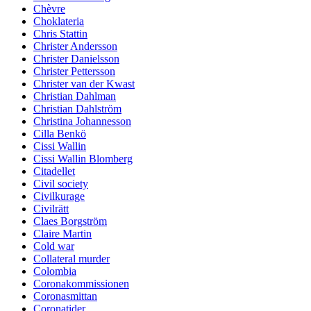
Chèvre
Choklateria
Chris Stattin
Christer Andersson
Christer Danielsson
Christer Pettersson
Christer van der Kwast
Christian Dahlman
Christian Dahlström
Christina Johannesson
Cilla Benkö
Cissi Wallin
Cissi Wallin Blomberg
Citadellet
Civil society
Civilkurage
Civilrätt
Claes Borgström
Claire Martin
Cold war
Collateral murder
Colombia
Coronakommissionen
Coronasmittan
Coronatider