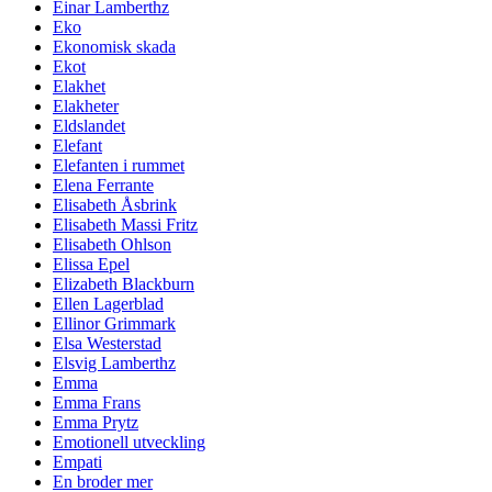
Einar Lamberthz
Eko
Ekonomisk skada
Ekot
Elakhet
Elakheter
Eldslandet
Elefant
Elefanten i rummet
Elena Ferrante
Elisabeth Åsbrink
Elisabeth Massi Fritz
Elisabeth Ohlson
Elissa Epel
Elizabeth Blackburn
Ellen Lagerblad
Ellinor Grimmark
Elsa Westerstad
Elsvig Lamberthz
Emma
Emma Frans
Emma Prytz
Emotionell utveckling
Empati
En broder mer