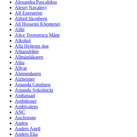
Alexandra Pascalidou
Alexej Navalnyj
Alf Enerström
Alfred Skogberg
Ali Hosseini Khomenei
Alibi
Alice Teororescu Måne
Alkohol
Alla Helgons dag
Alliansfrihet
Allmänläkaren
Allra
Allvar
Alumnidagen
Alzheimer
Amanda Ginsburg
Amanda Sokolnicki
Ambassad
Ambitioner
Ambivalens
ANC
Anchorage
Anden
Anders Agell
Anders Eka