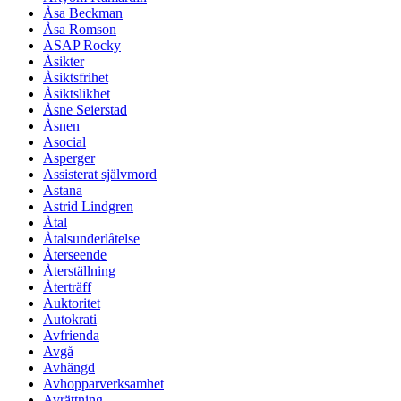
Åsa Beckman
Åsa Romson
ASAP Rocky
Åsikter
Åsiktsfrihet
Åsiktslikhet
Åsne Seierstad
Åsnen
Asocial
Asperger
Assisterat självmord
Astana
Astrid Lindgren
Åtal
Åtalsunderlåtelse
Återseende
Återställning
Återträff
Auktoritet
Autokrati
Avfrienda
Avgå
Avhängd
Avhopparverksamhet
Avrättning