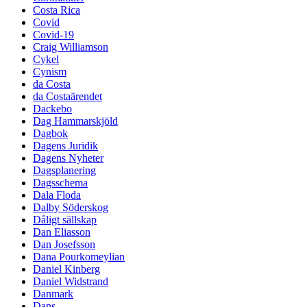
Costa Rica
Covid
Covid-19
Craig Williamson
Cykel
Cynism
da Costa
da Costaärendet
Dackebo
Dag Hammarskjöld
Dagbok
Dagens Juridik
Dagens Nyheter
Dagsplanering
Dagsschema
Dala Floda
Dalby Söderskog
Dåligt sällskap
Dan Eliasson
Dan Josefsson
Dana Pourkomeylian
Daniel Kinberg
Daniel Widstrand
Danmark
Dans