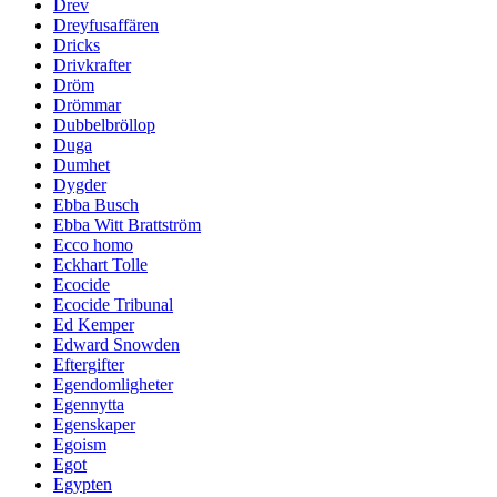
Drev
Dreyfusaffären
Dricks
Drivkrafter
Dröm
Drömmar
Dubbelbröllop
Duga
Dumhet
Dygder
Ebba Busch
Ebba Witt Brattström
Ecco homo
Eckhart Tolle
Ecocide
Ecocide Tribunal
Ed Kemper
Edward Snowden
Eftergifter
Egendomligheter
Egennytta
Egenskaper
Egoism
Egot
Egypten