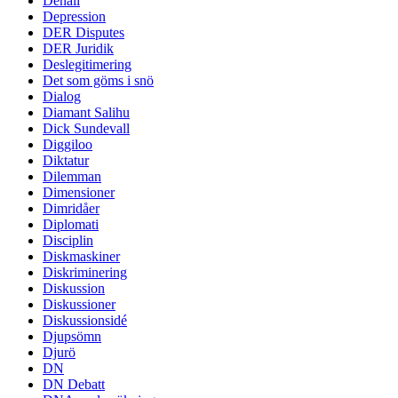
Denali
Depression
DER Disputes
DER Juridik
Deslegitimering
Det som göms i snö
Dialog
Diamant Salihu
Dick Sundevall
Diggiloo
Diktatur
Dilemman
Dimensioner
Dimridåer
Diplomati
Disciplin
Diskmaskiner
Diskriminering
Diskussion
Diskussioner
Diskussionsidé
Djupsömn
Djurö
DN
DN Debatt