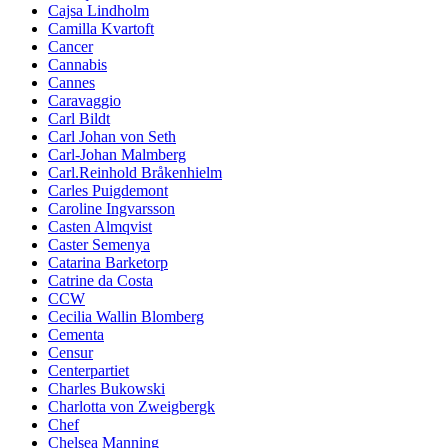
Cajsa Lindholm
Camilla Kvartoft
Cancer
Cannabis
Cannes
Caravaggio
Carl Bildt
Carl Johan von Seth
Carl-Johan Malmberg
Carl.Reinhold Bråkenhielm
Carles Puigdemont
Caroline Ingvarsson
Casten Almqvist
Caster Semenya
Catarina Barketorp
Catrine da Costa
CCW
Cecilia Wallin Blomberg
Cementa
Censur
Centerpartiet
Charles Bukowski
Charlotta von Zweigbergk
Chef
Chelsea Manning