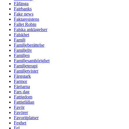
Fåfänga
Fairbanks
Fake news
Faktaresistens
Fallet Robin
Falska anklagelser
Falskhet
Familj
Familjeberättelse
Familjeliv
Familjen
Familjesamhörighet
Familjeterapi
Familjetvister
Färgstark
Farmor
Färöarna
Fars dag
Fattigdom
Fattigfällan
Favör
Favörer
Favoritplatser
Feghet
Fel