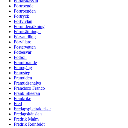
Förtalskassan
Förtroende
Förtroenden
Förtryck
Förtvivlan
Förundersökning
Förutsättningar
Förvandling
Förvillare
Fostervatten
Fotbesvär
Fotboll
Framförande
Framgång
Framsteg
Framtiden
Framtidsanalys
Francisco Franco
Frank Sheeran
Frankrike
Fred
Fredagsgbetraktelser
Fredagskänslan
Fredrik Malm
Fredrik Reinfeldt