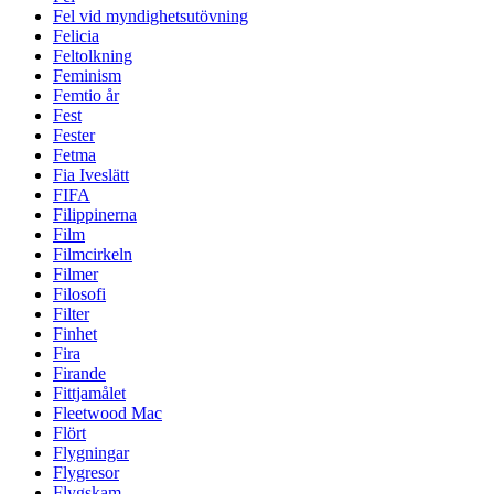
Fel vid myndighetsutövning
Felicia
Feltolkning
Feminism
Femtio år
Fest
Fester
Fetma
Fia Iveslätt
FIFA
Filippinerna
Film
Filmcirkeln
Filmer
Filosofi
Filter
Finhet
Fira
Firande
Fittjamålet
Fleetwood Mac
Flört
Flygningar
Flygresor
Flygskam