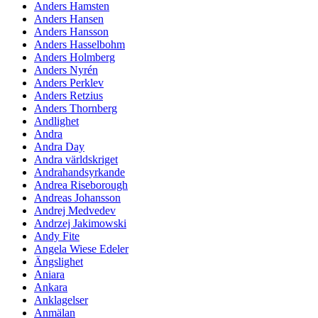
Anders Hamsten
Anders Hansen
Anders Hansson
Anders Hasselbohm
Anders Holmberg
Anders Nyrén
Anders Perklev
Anders Retzius
Anders Thornberg
Andlighet
Andra
Andra Day
Andra världskriget
Andrahandsyrkande
Andrea Riseborough
Andreas Johansson
Andrej Medvedev
Andrzej Jakimowski
Andy Fite
Angela Wiese Edeler
Ängslighet
Aniara
Ankara
Anklagelser
Anmälan