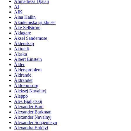
Ahmadreza Djalali
AI
AIK
Aina Hallin
Akademiska sjukhuset
Åke Sellström
Åklagare
Aksel Sandemose
Äktenskap
Aktuellt
Alaska
Albert Einstein
Ålder
Åldersproblem
Åldrande
Åldrandet
Äldreomsorg
Aleksej Navalnyj
Aleppo
Ales Bjaljatskij
Alexander Bard
Alexander Barkman
Alexander Navalnyj
Alexander Solzjenitsyn
Alexandra Erdélyi