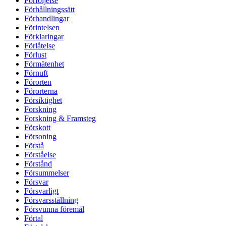
Förföljelse
Förhållningssätt
Förhandlingar
Förintelsen
Förklaringar
Förlåtelse
Förlust
Förmätenhet
Förnuft
Förorten
Förorterna
Försiktighet
Forskning
Forskning & Framsteg
Förskott
Försoning
Förstå
Förståelse
Förstånd
Försummelser
Försvar
Försvarligt
Försvarsställning
Försvunna föremål
Förtal