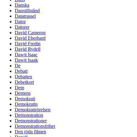
Danska
Danstillstånd
Datatrassel
Dator
Datorer
David Cameron
David Eberhard
David Fredin
David Rydell
Dawit Isaac
Dawit Isaak
De
Debatt
Debatten
Debetkort
Dem
Demens
Demokrati
Demokratin
Demokratirörelsen
Demonstration
Demonstrationer
Demonstrationsfrihet
Den röda filmen