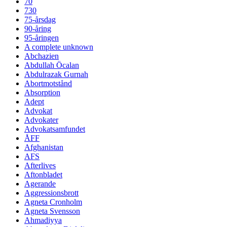
70
730
75-årsdag
90-åring
95-åringen
A complete unknown
Abchazien
Abdullah Öcalan
Abdulrazak Gurnah
Abortmotstånd
Absorption
Adept
Advokat
Advokater
Advokatsamfundet
ÅFF
Afghanistan
AFS
Afterlives
Aftonbladet
Agerande
Aggressionsbrott
Agneta Cronholm
Agneta Svensson
Ahmadiyya