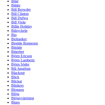
Bilar
Bilder
Bill Browder
Bill Clinton
Bill Dufwa
Bill Viola
Billie Holiday
Bilnyckeln
Bio
Biobanker
Birgitte Bonnesen
Biträde
Bitterhet
Björn Ericson
Björn Lambertz
Björn Söder
Blå Jungfrun
Blackout
Blick
Blickar
Blinkers
Bloggen
Blöja
Blöjavvänjning
Blues