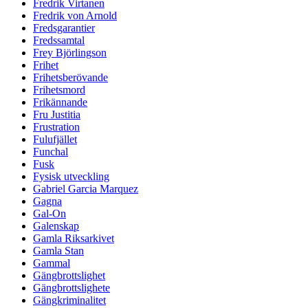
Fredrik Virtanen
Fredrik von Arnold
Fredsgarantier
Fredssamtal
Frey Björlingson
Frihet
Frihetsberövande
Frihetsmord
Frikännande
Fru Justitia
Frustration
Fulufjället
Funchal
Fusk
Fysisk utveckling
Gabriel Garcia Marquez
Gagna
Gal-On
Galenskap
Gamla Riksarkivet
Gamla Stan
Gammal
Gängbrottslighet
Gängbrottslighete
Gängkriminalitet