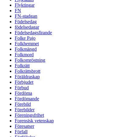
Flyktingar
FN
FN-stadgan
Födelsedag
födelsedagar
Födelsedagsfirande
Folke Pajo
Folkhemmet
Folkmängd
Folkmord
Folkomröstning
Folkrätt
Folkrättsbrott
Föräldraskap
Förbjudet
Förbud
Fördöma
Fördömande
Förebild
Förebilder
Föreningsfrihet
Forensisk vetenskap
Föresatser
Förfall