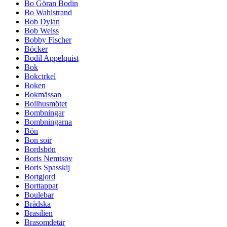
Bo Göran Bodin
Bo Wahlstrand
Bob Dylan
Bob Weiss
Bobby Fischer
Böcker
Bodil Appelquist
Bok
Bokcirkel
Boken
Bokmässan
Bollhusmötet
Bombningar
Bombningarna
Bön
Bon soir
Bordsbön
Boris Nemtsov
Boris Spasskij
Bortgjord
Borttappat
Boulebar
Brådska
Brasilien
Brasomdetär