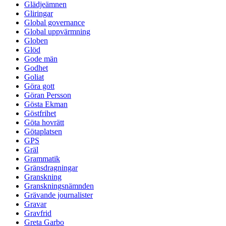
Glädjeämnen
Gliringar
Global governance
Global uppvärmning
Globen
Glöd
Gode män
Godhet
Goliat
Göra gott
Göran Persson
Gösta Ekman
Göstfrihet
Göta hovrätt
Götaplatsen
GPS
Gräl
Grammatik
Gränsdragningar
Granskning
Granskningsnämnden
Grävande journalister
Gravar
Gravfrid
Greta Garbo