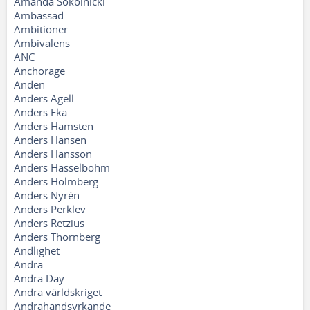
Amanda Sokolnicki
Ambassad
Ambitioner
Ambivalens
ANC
Anchorage
Anden
Anders Agell
Anders Eka
Anders Hamsten
Anders Hansen
Anders Hansson
Anders Hasselbohm
Anders Holmberg
Anders Nyrén
Anders Perklev
Anders Retzius
Anders Thornberg
Andlighet
Andra
Andra Day
Andra världskriget
Andrahandsyrkande