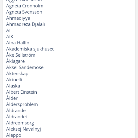
Agneta Cronholm
Agneta Svensson
Ahmadiyya
Ahmadreza Djalali
AI
AIK
Aina Hallin
Akademiska sjukhuset
Åke Sellström
Åklagare
Aksel Sandemose
Äktenskap
Aktuellt
Alaska
Albert Einstein
Ålder
Åldersproblem
Åldrande
Åldrandet
Äldreomsorg
Aleksej Navalnyj
Aleppo