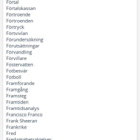
Förtal
Förtalskassan
Förtroende
Förtroenden
Förtryck
Förtvivlan
Förundersökning
Förutsättningar
Förvandling
Förvillare
Fostervatten
Fotbesvär
Fotboll
Framförande
Framgång
Framsteg
Framtiden
Framtidsanalys
Francisco Franco
Frank Sheeran
Frankrike
Fred
Fredagsgbetraktelser