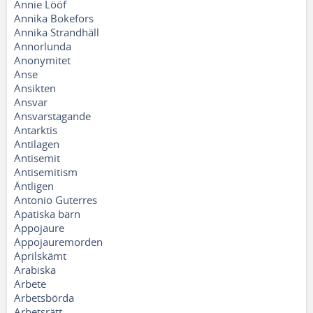
Annie Lööf
Annika Bokefors
Annika Strandhäll
Annorlunda
Anonymitet
Anse
Ansikten
Ansvar
Ansvarstagande
Antarktis
Antilagen
Antisemit
Antisemitism
Äntligen
Antonio Guterres
Apatiska barn
Appojaure
Appojauremorden
Aprilskämt
Arabiska
Arbete
Arbetsbörda
Arbetsrätt