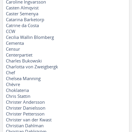
Caroline Ingvarsson
Casten Almqvist
Caster Semenya
Catarina Barketorp
Catrine da Costa
CCW
Cecilia Wallin Blomberg
Cementa
Censur
Centerpartiet
Charles Bukowski
Charlotta von Zweigbergk
Chef
Chelsea Manning
Chèvre
Choklateria
Chris Stattin
Christer Andersson
Christer Danielsson
Christer Pettersson
Christer van der Kwast
Christian Dahlman
Christian Dahlström