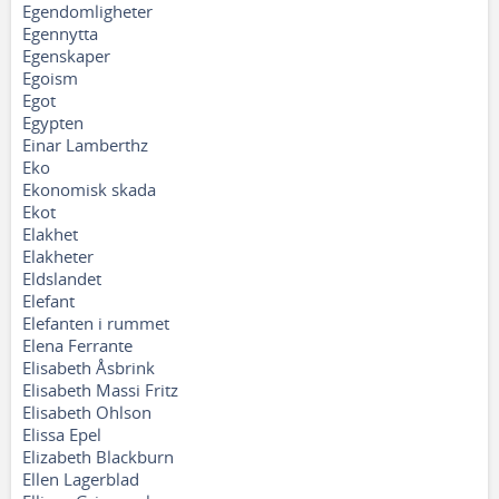
Egendomligheter
Egennytta
Egenskaper
Egoism
Egot
Egypten
Einar Lamberthz
Eko
Ekonomisk skada
Ekot
Elakhet
Elakheter
Eldslandet
Elefant
Elefanten i rummet
Elena Ferrante
Elisabeth Åsbrink
Elisabeth Massi Fritz
Elisabeth Ohlson
Elissa Epel
Elizabeth Blackburn
Ellen Lagerblad