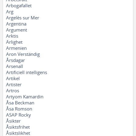
Arbogafallet
Arg
Argelès sur Mer
Argentina
Argument
Arktis
Ärlighet
Armenien
Aron Verständig
Årsdagar
Arsenall
Artificiell intelligens
Artikel
Artister
Artros
Artyom Kamardin
Åsa Beckman
Åsa Romson
ASAP Rocky
Åsikter
Åsiktsfrihet
Åsiktslikhet