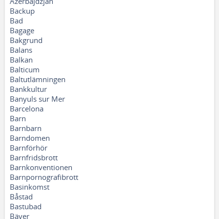
Azerbajdzjan
Backup
Bad
Bagage
Bakgrund
Balans
Balkan
Balticum
Baltutlämningen
Bankkultur
Banyuls sur Mer
Barcelona
Barn
Barnbarn
Barndomen
Barnförhör
Barnfridsbrott
Barnkonventionen
Barnpornografibrott
Basinkomst
Båstad
Bastubad
Bäver