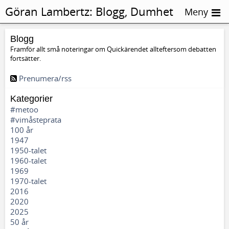
Göran Lambertz:
Blogg, Dumhet
Meny
Blogg
Framför allt små noteringar om Quickärendet allteftersom debatten
fortsätter.
Prenumera/rss
Kategorier
#metoo
#vimåsteprata
100 år
1947
1950-talet
1960-talet
1969
1970-talet
2016
2020
2025
50 år