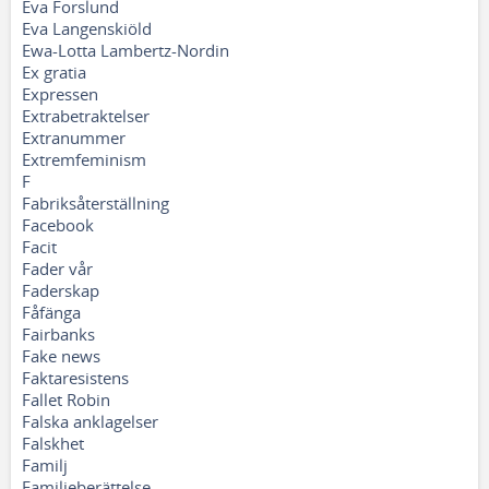
Eva Forslund
Eva Langenskiöld
Ewa-Lotta Lambertz-Nordin
Ex gratia
Expressen
Extrabetraktelser
Extranummer
Extremfeminism
F
Fabriksåterställning
Facebook
Facit
Fader vår
Faderskap
Fåfänga
Fairbanks
Fake news
Faktaresistens
Fallet Robin
Falska anklagelser
Falskhet
Familj
Familjeberättelse