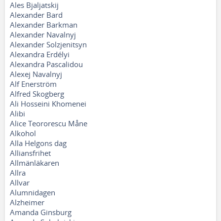
Ales Bjaljatskij
Alexander Bard
Alexander Barkman
Alexander Navalnyj
Alexander Solzjenitsyn
Alexandra Erdélyi
Alexandra Pascalidou
Alexej Navalnyj
Alf Enerström
Alfred Skogberg
Ali Hosseini Khomenei
Alibi
Alice Teororescu Måne
Alkohol
Alla Helgons dag
Alliansfrihet
Allmänläkaren
Allra
Allvar
Alumnidagen
Alzheimer
Amanda Ginsburg