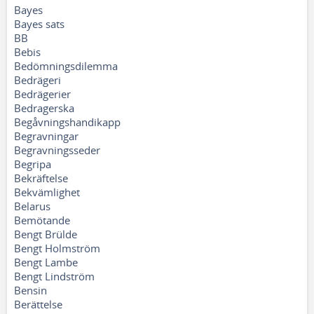
Bayes
Bayes sats
BB
Bebis
Bedömningsdilemma
Bedrägeri
Bedrägerier
Bedragerska
Begåvningshandikapp
Begravningar
Begravningsseder
Begripa
Bekräftelse
Bekvämlighet
Belarus
Bemötande
Bengt Brülde
Bengt Holmström
Bengt Lambe
Bengt Lindström
Bensin
Berättelse