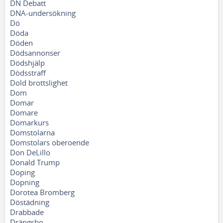
DN Debatt
DNA-undersökning
Dö
Döda
Döden
Dödsannonser
Dödshjälp
Dödsstraff
Dold brottslighet
Dom
Domar
Domare
Domarkurs
Domstolarna
Domstolars oberoende
Don DeLillo
Donald Trump
Doping
Dopning
Dorotea Bromberg
Döstädning
Drabbade
Drängsbo