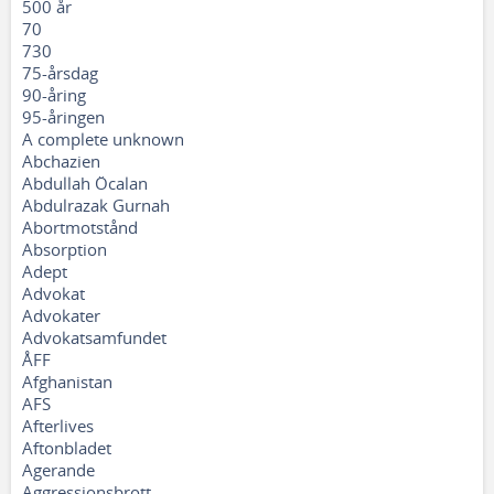
500 år
70
730
75-årsdag
90-åring
95-åringen
A complete unknown
Abchazien
Abdullah Öcalan
Abdulrazak Gurnah
Abortmotstånd
Absorption
Adept
Advokat
Advokater
Advokatsamfundet
ÅFF
Afghanistan
AFS
Afterlives
Aftonbladet
Agerande
Aggressionsbrott