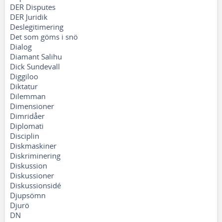
DER Disputes
DER Juridik
Deslegitimering
Det som göms i snö
Dialog
Diamant Salihu
Dick Sundevall
Diggiloo
Diktatur
Dilemman
Dimensioner
Dimridåer
Diplomati
Disciplin
Diskmaskiner
Diskriminering
Diskussion
Diskussioner
Diskussionsidé
Djupsömn
Djurö
DN