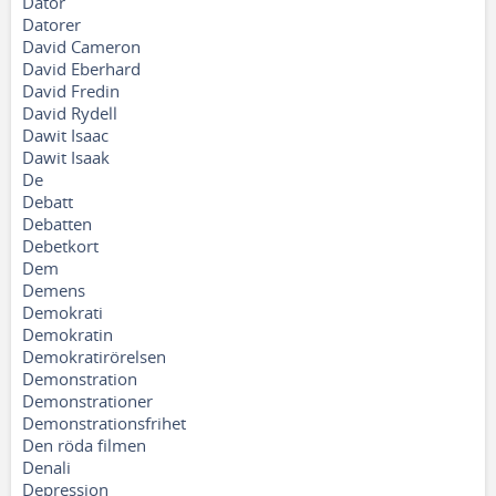
Dator
Datorer
David Cameron
David Eberhard
David Fredin
David Rydell
Dawit Isaac
Dawit Isaak
De
Debatt
Debatten
Debetkort
Dem
Demens
Demokrati
Demokratin
Demokratirörelsen
Demonstration
Demonstrationer
Demonstrationsfrihet
Den röda filmen
Denali
Depression