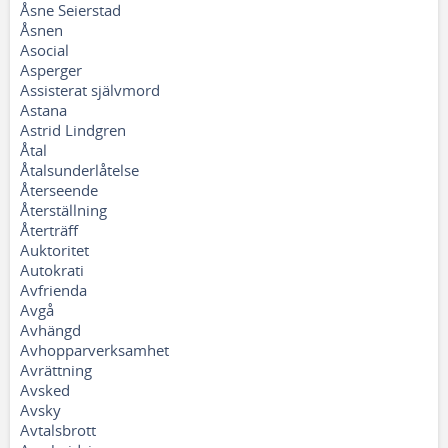
Åsne Seierstad
Åsnen
Asocial
Asperger
Assisterat självmord
Astana
Astrid Lindgren
Åtal
Åtalsunderlåtelse
Återseende
Återställning
Återträff
Auktoritet
Autokrati
Avfrienda
Avgå
Avhängd
Avhopparverksamhet
Avrättning
Avsked
Avsky
Avtalsbrott