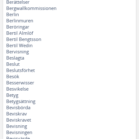
Berättelser
Bergwallkommissionen
Berlin
Berlinmuren
Beröringar
Bertil Almlöf
Bertil Bengtsson
Bertil Wedin
Bervisning
Beslagta
Beslut
Beslutsförhet
Besök
Besserwisser
Besvikelse
Betyg
Betygsättning
Bevisbörda
Beviskrav
Beviskravet
Bevisning
Bevisningen
Bevisvärde