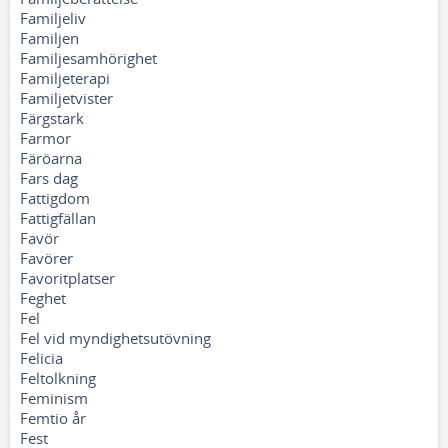
Familjeliv
Familjen
Familjesamhörighet
Familjeterapi
Familjetvister
Färgstark
Farmor
Färöarna
Fars dag
Fattigdom
Fattigfällan
Favör
Favörer
Favoritplatser
Feghet
Fel
Fel vid myndighetsutövning
Felicia
Feltolkning
Feminism
Femtio år
Fest