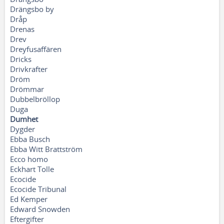
Drängsbo by
Dråp
Drenas
Drev
Dreyfusaffären
Dricks
Drivkrafter
Dröm
Drömmar
Dubbelbröllop
Duga
Dumhet
Dygder
Ebba Busch
Ebba Witt Brattström
Ecco homo
Eckhart Tolle
Ecocide
Ecocide Tribunal
Ed Kemper
Edward Snowden
Eftergifter