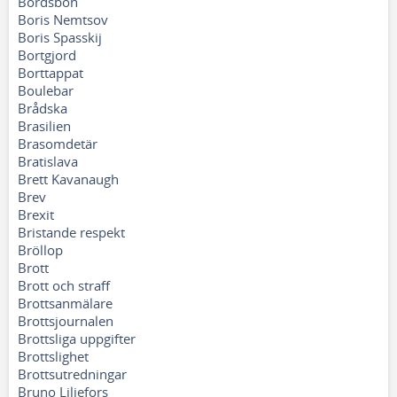
Bordsbön
Boris Nemtsov
Boris Spasskij
Bortgjord
Borttappat
Boulebar
Brådska
Brasilien
Brasomdetär
Bratislava
Brett Kavanaugh
Brev
Brexit
Bristande respekt
Bröllop
Brott
Brott och straff
Brottsanmälare
Brottsjournalen
Brottsliga uppgifter
Brottslighet
Brottsutredningar
Bruno Liljefors