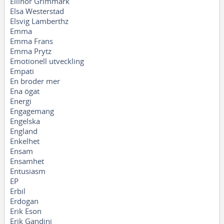
Ellinor Grimmark
Elsa Westerstad
Elsvig Lamberthz
Emma
Emma Frans
Emma Prytz
Emotionell utveckling
Empati
En broder mer
Ena ögat
Energi
Engagemang
Engelska
England
Enkelhet
Ensam
Ensamhet
Entusiasm
EP
Erbil
Erdogan
Erik Eson
Erik Gandini