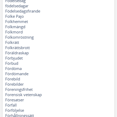
Födelsedag
födelsedagar
Födelsedagsfirande
Folke Pajo
Folkhemmet
Folkmängd
Folkmord
Folkomröstning
Folkrätt
Folkrättsbrott
Föräldraskap
Förbjudet
Förbud
Fördöma
Fördömande
Förebild
Förebilder
Föreningsfrihet
Forensisk vetenskap
Föresatser
Förfall
Förföljelse
Förhållningssätt