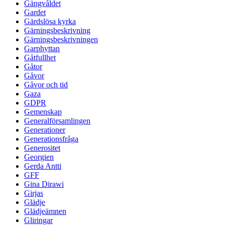
Gängvåldet
Gardet
Gärdslösa kyrka
Gärningsbeskrivning
Gärningsbeskrivningen
Garphyttan
Gåtfullhet
Gåtor
Gåvor
Gåvor och tid
Gaza
GDPR
Gemenskap
Generalförsamlingen
Generationer
Generationsfråga
Generositet
Georgien
Gerda Antti
GFF
Gina Dirawi
Girjas
Glädje
Glädjeämnen
Gliringar