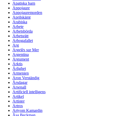
Apatiska barn
Appojaure
Appojauremorden
Aprilskämt
Arabiska
Arbete
Arbetsbörda
Arbetsrätt
Arbogafallet
Arg
Argelès sur Mer
Argentina
Argument
Arktis
Ärlighet
Armenien
Aron Verständig
Årsdagar
Arsenall
Artificiell intelligens
Artikel
Artister
Artros
Artyom Kamardin
Åsa Beckman