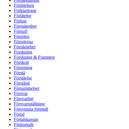
Förhandlingar
Förintelsen
Förklaringar
Förlåtelse
Förlust
Förmätenhet
Förnuft
Förorten
Förorterna
Försiktighet
Forskning
Forskning & Framsteg
Förskott
Försoning
Förstå
Förståelse
Förstånd
Försummelser
Försvar
Försvarligt
Försvarsställning
Försvunna föremål
Förtal
Förtalskassan
Förtroende