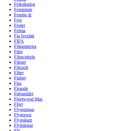
Feltolkning
Feminism
Femtio år
Fest
Fester
Fetma
Fia Iveslätt
FIFA
Filippinerna
Film
Filmcirkeln
Filmer
Filosofi
Filter
Finhet
Fira
Firande
Fittjamålet
Fleetwood Mac
Flört
Flygningar
Flygresor
Flygskam
Flyktingar
FN