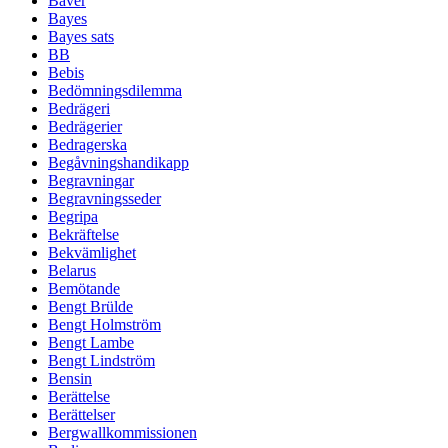
Bäver
Bayes
Bayes sats
BB
Bebis
Bedömningsdilemma
Bedrägeri
Bedrägerier
Bedragerska
Begåvningshandikapp
Begravningar
Begravningsseder
Begripa
Bekräftelse
Bekvämlighet
Belarus
Bemötande
Bengt Brülde
Bengt Holmström
Bengt Lambe
Bengt Lindström
Bensin
Berättelse
Berättelser
Bergwallkommissionen