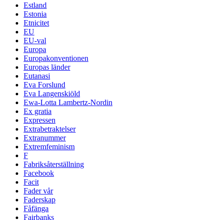
Estland
Estonia
Etnicitet
EU
EU-val
Europa
Europakonventionen
Europas länder
Eutanasi
Eva Forslund
Eva Langenskiöld
Ewa-Lotta Lambertz-Nordin
Ex gratia
Expressen
Extrabetraktelser
Extranummer
Extremfeminism
F
Fabriksåterställning
Facebook
Facit
Fader vår
Faderskap
Fåfänga
Fairbanks