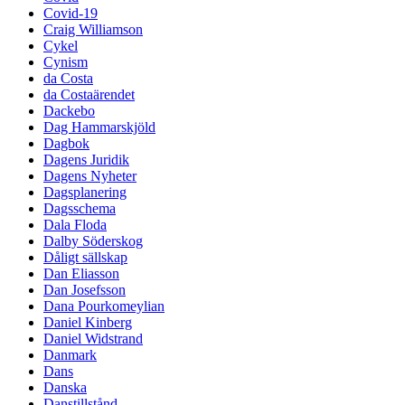
Covid-19
Craig Williamson
Cykel
Cynism
da Costa
da Costaärendet
Dackebo
Dag Hammarskjöld
Dagbok
Dagens Juridik
Dagens Nyheter
Dagsplanering
Dagsschema
Dala Floda
Dalby Söderskog
Dåligt sällskap
Dan Eliasson
Dan Josefsson
Dana Pourkomeylian
Daniel Kinberg
Daniel Widstrand
Danmark
Dans
Danska
Danstillstånd