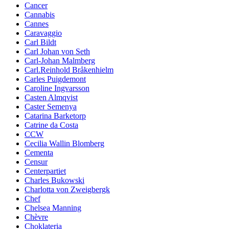
Cancer
Cannabis
Cannes
Caravaggio
Carl Bildt
Carl Johan von Seth
Carl-Johan Malmberg
Carl.Reinhold Bråkenhielm
Carles Puigdemont
Caroline Ingvarsson
Casten Almqvist
Caster Semenya
Catarina Barketorp
Catrine da Costa
CCW
Cecilia Wallin Blomberg
Cementa
Censur
Centerpartiet
Charles Bukowski
Charlotta von Zweigbergk
Chef
Chelsea Manning
Chèvre
Choklateria