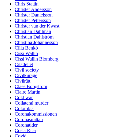
Chris Stattin
Christer Andersson
Christer Danielsson
Christer Pettersson
Christer van der Kwast
Christian Dahlman
Christian Dahlström
Christina Johannesson
Cilla Benkö
Cissi Wallin
Cissi Wallin Blomberg
Citadellet
Civil society
Civilkurage
Civilrätt
Claes Borgström
Claire Martin
Cold war
Collateral murder
Colombia
Coronakommissionen
Coronasmittan
Coronatider
Costa Rica
Covid