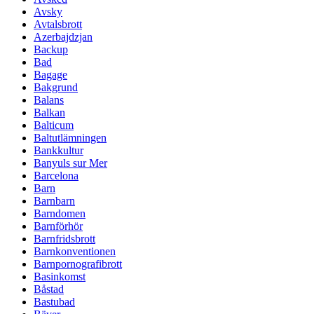
Avsky
Avtalsbrott
Azerbajdzjan
Backup
Bad
Bagage
Bakgrund
Balans
Balkan
Balticum
Baltutlämningen
Bankkultur
Banyuls sur Mer
Barcelona
Barn
Barnbarn
Barndomen
Barnförhör
Barnfridsbrott
Barnkonventionen
Barnpornografibrott
Basinkomst
Båstad
Bastubad