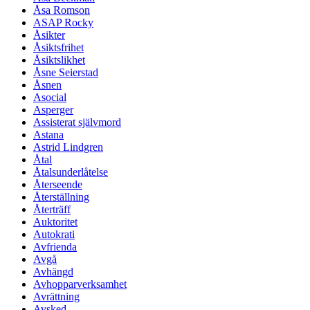
Åsa Romson
ASAP Rocky
Åsikter
Åsiktsfrihet
Åsiktslikhet
Åsne Seierstad
Åsnen
Asocial
Asperger
Assisterat självmord
Astana
Astrid Lindgren
Åtal
Åtalsunderlåtelse
Återseende
Återställning
Återträff
Auktoritet
Autokrati
Avfrienda
Avgå
Avhängd
Avhopparverksamhet
Avrättning
Avsked