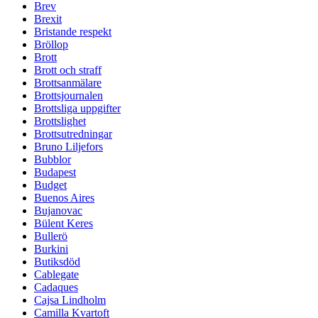
Brev
Brexit
Bristande respekt
Bröllop
Brott
Brott och straff
Brottsanmälare
Brottsjournalen
Brottsliga uppgifter
Brottslighet
Brottsutredningar
Bruno Liljefors
Bubblor
Budapest
Budget
Buenos Aires
Bujanovac
Bülent Keres
Bullerö
Burkini
Butiksdöd
Cablegate
Cadaques
Cajsa Lindholm
Camilla Kvartoft