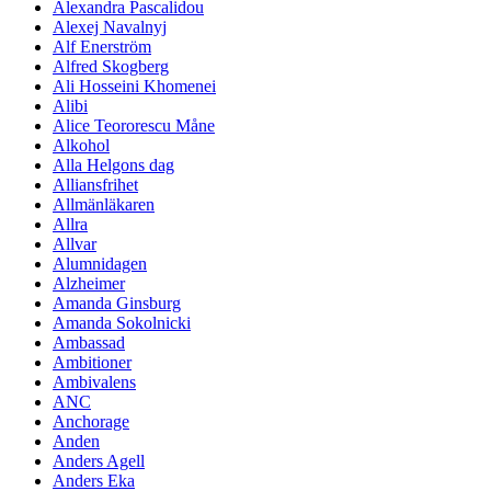
Alexandra Pascalidou
Alexej Navalnyj
Alf Enerström
Alfred Skogberg
Ali Hosseini Khomenei
Alibi
Alice Teororescu Måne
Alkohol
Alla Helgons dag
Alliansfrihet
Allmänläkaren
Allra
Allvar
Alumnidagen
Alzheimer
Amanda Ginsburg
Amanda Sokolnicki
Ambassad
Ambitioner
Ambivalens
ANC
Anchorage
Anden
Anders Agell
Anders Eka