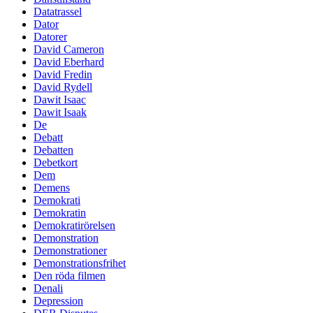
Datatrassel
Dator
Datorer
David Cameron
David Eberhard
David Fredin
David Rydell
Dawit Isaac
Dawit Isaak
De
Debatt
Debatten
Debetkort
Dem
Demens
Demokrati
Demokratin
Demokratirörelsen
Demonstration
Demonstrationer
Demonstrationsfrihet
Den röda filmen
Denali
Depression