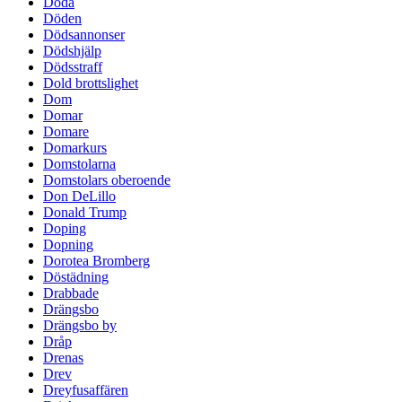
Döda
Döden
Dödsannonser
Dödshjälp
Dödsstraff
Dold brottslighet
Dom
Domar
Domare
Domarkurs
Domstolarna
Domstolars oberoende
Don DeLillo
Donald Trump
Doping
Dopning
Dorotea Bromberg
Döstädning
Drabbade
Drängsbo
Drängsbo by
Dråp
Drenas
Drev
Dreyfusaffären