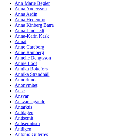
Ann-Marie Begler
Anna Andersson
Anna Ardin
Anna Hedenmo
Anna Kinberg Batra
Anna Lindstedt
Anna-Karin Kask
Annat
Anne Careborg
Anne Ramberg
Annelie Bengtsson
Annie Lööf
Annika Bokefors
Annika Strandhäll
Annorlunda
Anonymitet
Anse
Ansvar
Ansvarstagande
Antarktis
Antilagen
Antisemit
Antisemitism
Äntligen
Antonio Guterres