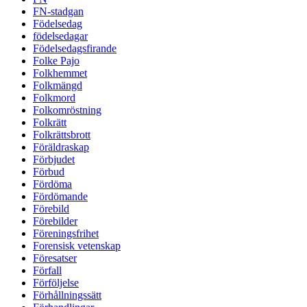
FN-stadgan
Födelsedag
födelsedagar
Födelsedagsfirande
Folke Pajo
Folkhemmet
Folkmängd
Folkmord
Folkomröstning
Folkrätt
Folkrättsbrott
Föräldraskap
Förbjudet
Förbud
Fördöma
Fördömande
Förebild
Förebilder
Föreningsfrihet
Forensisk vetenskap
Föresatser
Förfall
Förföljelse
Förhållningssätt