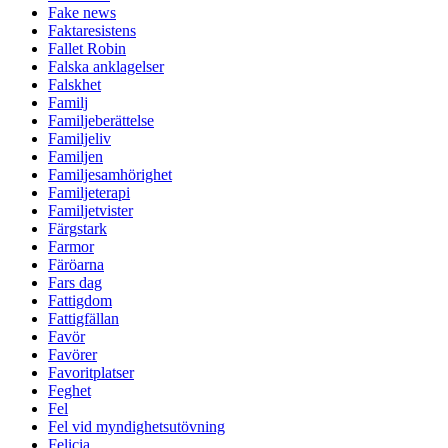
Fake news
Faktaresistens
Fallet Robin
Falska anklagelser
Falskhet
Familj
Familjeberättelse
Familjeliv
Familjen
Familjesamhörighet
Familjeterapi
Familjetvister
Färgstark
Farmor
Färöarna
Fars dag
Fattigdom
Fattigfällan
Favör
Favörer
Favoritplatser
Feghet
Fel
Fel vid myndighetsutövning
Felicia