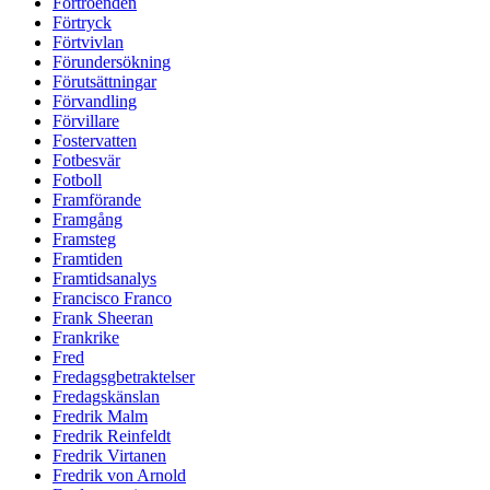
Förtroenden
Förtryck
Förtvivlan
Förundersökning
Förutsättningar
Förvandling
Förvillare
Fostervatten
Fotbesvär
Fotboll
Framförande
Framgång
Framsteg
Framtiden
Framtidsanalys
Francisco Franco
Frank Sheeran
Frankrike
Fred
Fredagsgbetraktelser
Fredagskänslan
Fredrik Malm
Fredrik Reinfeldt
Fredrik Virtanen
Fredrik von Arnold