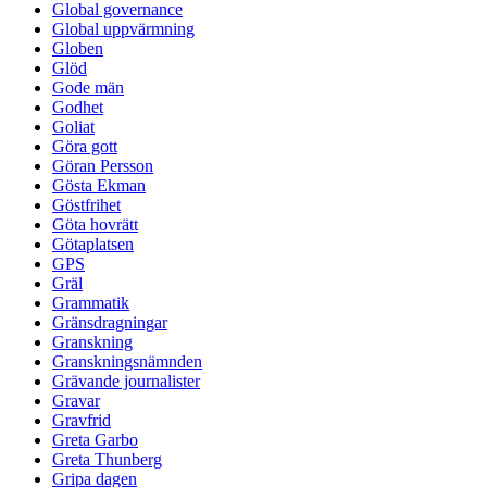
Global governance
Global uppvärmning
Globen
Glöd
Gode män
Godhet
Goliat
Göra gott
Göran Persson
Gösta Ekman
Göstfrihet
Göta hovrätt
Götaplatsen
GPS
Gräl
Grammatik
Gränsdragningar
Granskning
Granskningsnämnden
Grävande journalister
Gravar
Gravfrid
Greta Garbo
Greta Thunberg
Gripa dagen