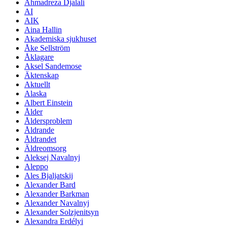
Ahmadreza Djalali
AI
AIK
Aina Hallin
Akademiska sjukhuset
Åke Sellström
Åklagare
Aksel Sandemose
Äktenskap
Aktuellt
Alaska
Albert Einstein
Ålder
Åldersproblem
Åldrande
Åldrandet
Äldreomsorg
Aleksej Navalnyj
Aleppo
Ales Bjaljatskij
Alexander Bard
Alexander Barkman
Alexander Navalnyj
Alexander Solzjenitsyn
Alexandra Erdélyi