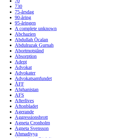
70
730
75-årsdag
90-åring
95-åringen
A complete unknown
Abchazien
Abdullah Öcalan
Abdulrazak Gurnah
Abortmotstånd
Absorption
Adept
Advokat
Advokater
Advokatsamfundet
ÅFF
Afghanistan
AFS
Afterlives
Aftonbladet
Agerande
Aggressionsbrott
Agneta Cronholm
Agneta Svensson
Ahmadiyya