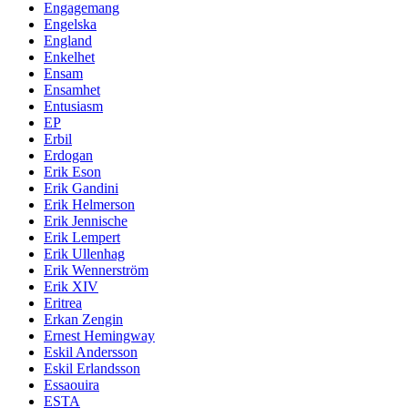
Engagemang
Engelska
England
Enkelhet
Ensam
Ensamhet
Entusiasm
EP
Erbil
Erdogan
Erik Eson
Erik Gandini
Erik Helmerson
Erik Jennische
Erik Lempert
Erik Ullenhag
Erik Wennerström
Erik XIV
Eritrea
Erkan Zengin
Ernest Hemingway
Eskil Andersson
Eskil Erlandsson
Essaouira
ESTA