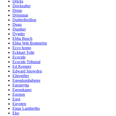
Dricks
Drivkrafter
Dröm
Drömmar
Dubbelbröllop
Duga
Dumhet
Dygder
Ebba Busch
Ebba Witt Brattström
Ecco homo
Eckhart Tolle
Ecocide
Ecocide Tribunal
Ed Kemper
Edward Snowden
Eftergifter
Egendomligheter
Egennytta
Egenskaper
Egoism
Egot
Egypten
Einar Lamberthz
Eko