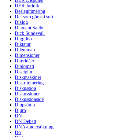
DER Disputes
DER Juridik
Deslegitimering
Det som göms i snö
Dialog
Diamant Salihu
Dick Sundevall
Diggiloo
Diktatur
Dilemman
Dimensioner
Dimridåer
Diplomati
Disciplin
Diskmaskiner
Diskriminering
Diskussion
Diskussioner
Diskussionsidé
Djupsömn
Djurö
DN
DN Debatt
DNA-undersökning
Dö