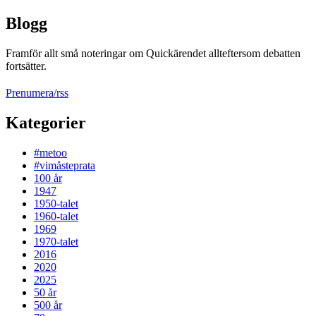
Blogg
Framför allt små noteringar om Quickärendet allteftersom debatten
fortsätter.
Prenumera/rss
Kategorier
#metoo
#vimåsteprata
100 år
1947
1950-talet
1960-talet
1969
1970-talet
2016
2020
2025
50 år
500 år