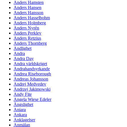
Anders Hamsten
Anders Hansen
Anders Hansson
Anders Hasselbohm
Anders Holmberg
Anders Nyrén
Anders Perklev
Anders Retzius
Anders Thornberg
Andlighet
Andra
Andra Day
Andra världskriget
Andrahandsyrkande
Andrea Riseborough
Andreas Johansson
Andrej Medvedev
Andrzej Jakimowski
Andy Fite
Angela Wiese Edeler
Ängslighet
Aniara
Ankara
Anklagelser
Anmälan