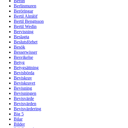
Berlin
Berlinmuren
Beröringar
Bertil Almlöf
Bertil Bengtsson
Bertil Wedin
Bervisning
Beslagta
Beslutsförhet
Besök
Besserwisser
Besvikelse
Betyg
Betygsättning
Bevisbörda
Beviskrav
Beviskravet
Bevisning
Bevisningen
Bevisvärde
Bevisvärden
Bevisvärdering
Big 5
Bilar
Bilder