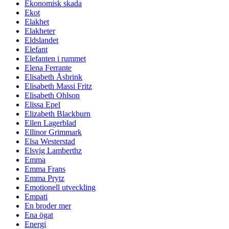
Ekonomisk skada
Ekot
Elakhet
Elakheter
Eldslandet
Elefant
Elefanten i rummet
Elena Ferrante
Elisabeth Åsbrink
Elisabeth Massi Fritz
Elisabeth Ohlson
Elissa Epel
Elizabeth Blackburn
Ellen Lagerblad
Ellinor Grimmark
Elsa Westerstad
Elsvig Lamberthz
Emma
Emma Frans
Emma Prytz
Emotionell utveckling
Empati
En broder mer
Ena ögat
Energi