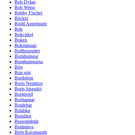
Bob Dylan
Bob Weiss
Bobby Fischer
Böcker
Bodil Appelquist
Bok
Bokcirkel
Boken
Bokmässan
Bollhusmötet
Bombningar
Bombningarna
Bön
Bon soir
Bordsbön
Boris Nemtsov
Boris Spasskij
Bortgjord
Borttappat
Boulebar
Brådska
Brasilien
Brasomdetär
Bratislava
Brett Kavanaugh