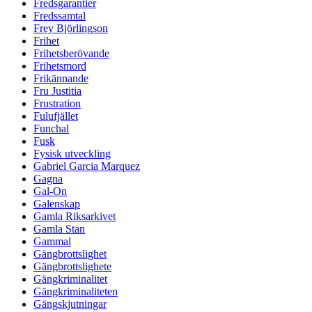
Fredsgarantier
Fredssamtal
Frey Björlingson
Frihet
Frihetsberövande
Frihetsmord
Frikännande
Fru Justitia
Frustration
Fulufjället
Funchal
Fusk
Fysisk utveckling
Gabriel Garcia Marquez
Gagna
Gal-On
Galenskap
Gamla Riksarkivet
Gamla Stan
Gammal
Gängbrottslighet
Gängbrottslighete
Gängkriminalitet
Gängkriminaliteten
Gängskjutningar