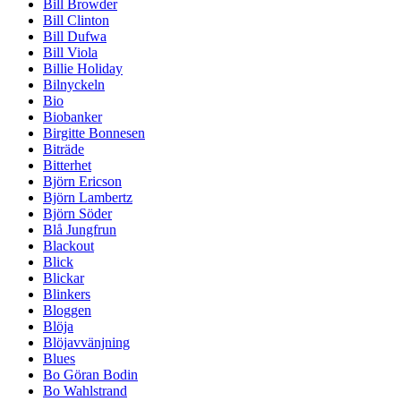
Bill Browder
Bill Clinton
Bill Dufwa
Bill Viola
Billie Holiday
Bilnyckeln
Bio
Biobanker
Birgitte Bonnesen
Biträde
Bitterhet
Björn Ericson
Björn Lambertz
Björn Söder
Blå Jungfrun
Blackout
Blick
Blickar
Blinkers
Bloggen
Blöja
Blöjavvänjning
Blues
Bo Göran Bodin
Bo Wahlstrand