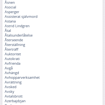
Åsnen
Asocial
Asperger
Assisterat självmord
Astana
Astrid Lindgren
Åtal
Åtalsunderlåtelse
Återseende
Återställning
Återträff
Auktoritet
Autokrati
Avfrienda
Avgå
Avhängd
Avhopparverksamhet
Avrättning
Avsked
Avsky
Avtalsbrott
Azerbajdzjan