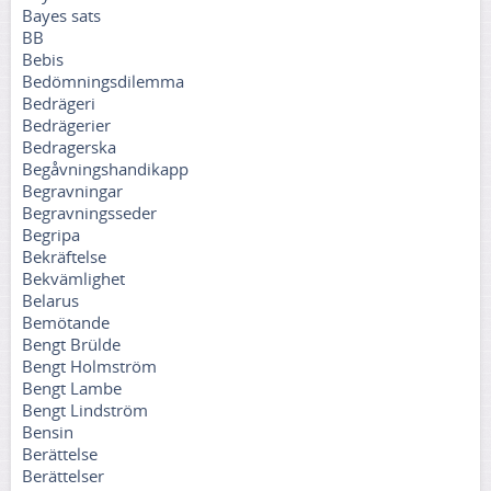
Bayes sats
BB
Bebis
Bedömningsdilemma
Bedrägeri
Bedrägerier
Bedragerska
Begåvningshandikapp
Begravningar
Begravningsseder
Begripa
Bekräftelse
Bekvämlighet
Belarus
Bemötande
Bengt Brülde
Bengt Holmström
Bengt Lambe
Bengt Lindström
Bensin
Berättelse
Berättelser