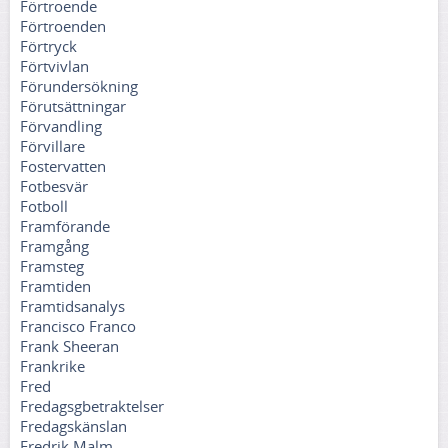
Förtroende
Förtroenden
Förtryck
Förtvivlan
Förundersökning
Förutsättningar
Förvandling
Förvillare
Fostervatten
Fotbesvär
Fotboll
Framförande
Framgång
Framsteg
Framtiden
Framtidsanalys
Francisco Franco
Frank Sheeran
Frankrike
Fred
Fredagsgbetraktelser
Fredagskänslan
Fredrik Malm