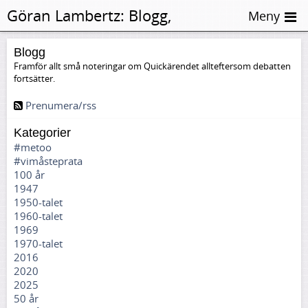
Göran Lambertz:
Blogg,
Meny
Extranummer
Blogg
Framför allt små noteringar om Quickärendet allteftersom debatten
fortsätter.
Prenumera/rss
Kategorier
#metoo
#vimåsteprata
100 år
1947
1950-talet
1960-talet
1969
1970-talet
2016
2020
2025
50 år