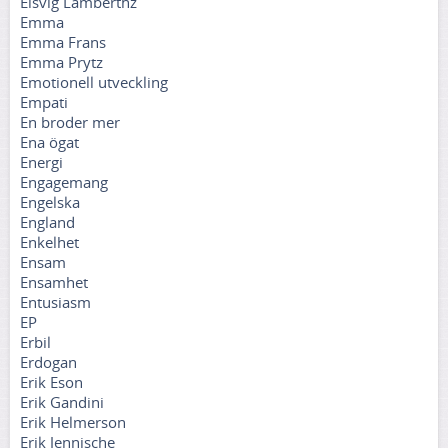
Elsvig Lamberthz
Emma
Emma Frans
Emma Prytz
Emotionell utveckling
Empati
En broder mer
Ena ögat
Energi
Engagemang
Engelska
England
Enkelhet
Ensam
Ensamhet
Entusiasm
EP
Erbil
Erdogan
Erik Eson
Erik Gandini
Erik Helmerson
Erik Jennische