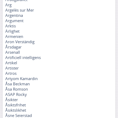
Arg
Argelès sur Mer
Argentina
Argument
Arktis
Ärlighet
Armenien
Aron Verständig
Årsdagar
Arsenall
Artificiell intelligens
Artikel
Artister
Artros
Artyom Kamardin
Åsa Beckman
Åsa Romson
ASAP Rocky
Åsikter
Åsiktsfrihet
Åsiktslikhet
Åsne Seierstad