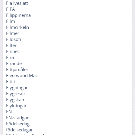
Fia Iveslätt
FIFA
Filippinerna
Film
Filmcirkeln
Filmer
Filosofi
Filter
Finhet
Fira
Firande
Fittjamålet
Fleetwood Mac
Flört
Flygningar
Flygresor
Flygskam
Flyktingar
FN
FN-stadgan
Födelsedag
födelsedagar