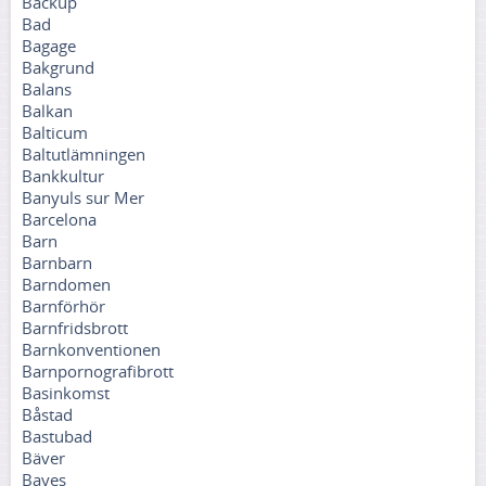
Backup
Bad
Bagage
Bakgrund
Balans
Balkan
Balticum
Baltutlämningen
Bankkultur
Banyuls sur Mer
Barcelona
Barn
Barnbarn
Barndomen
Barnförhör
Barnfridsbrott
Barnkonventionen
Barnpornografibrott
Basinkomst
Båstad
Bastubad
Bäver
Bayes