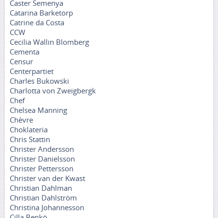
Caster Semenya
Catarina Barketorp
Catrine da Costa
CCW
Cecilia Wallin Blomberg
Cementa
Censur
Centerpartiet
Charles Bukowski
Charlotta von Zweigbergk
Chef
Chelsea Manning
Chèvre
Choklateria
Chris Stattin
Christer Andersson
Christer Danielsson
Christer Pettersson
Christer van der Kwast
Christian Dahlman
Christian Dahlström
Christina Johannesson
Cilla Benkö