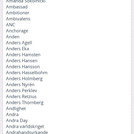
Amanda Sokolnicki
Ambassad
Ambitioner
Ambivalens
ANC
Anchorage
Anden
Anders Agell
Anders Eka
Anders Hamsten
Anders Hansen
Anders Hansson
Anders Hasselbohm
Anders Holmberg
Anders Nyrén
Anders Perklev
Anders Retzius
Anders Thornberg
Andlighet
Andra
Andra Day
Andra världskriget
Andrahandsyrkande