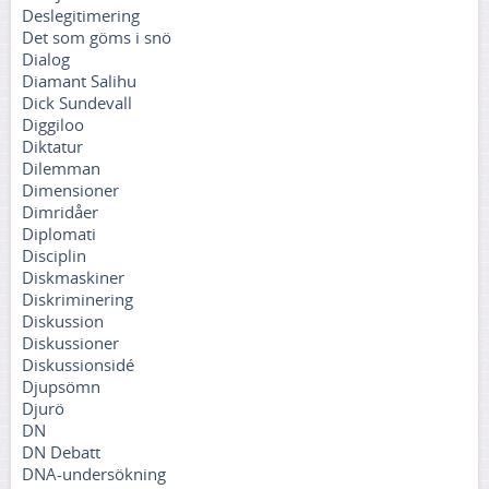
Deslegitimering
Det som göms i snö
Dialog
Diamant Salihu
Dick Sundevall
Diggiloo
Diktatur
Dilemman
Dimensioner
Dimridåer
Diplomati
Disciplin
Diskmaskiner
Diskriminering
Diskussion
Diskussioner
Diskussionsidé
Djupsömn
Djurö
DN
DN Debatt
DNA-undersökning