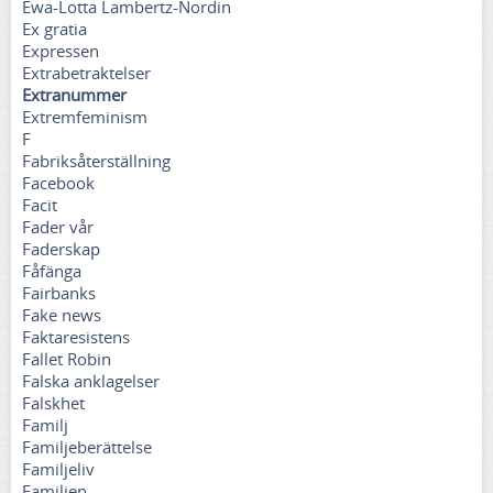
Ewa-Lotta Lambertz-Nordin
Ex gratia
Expressen
Extrabetraktelser
Extranummer
Extremfeminism
F
Fabriksåterställning
Facebook
Facit
Fader vår
Faderskap
Fåfänga
Fairbanks
Fake news
Faktaresistens
Fallet Robin
Falska anklagelser
Falskhet
Familj
Familjeberättelse
Familjeliv
Familjen