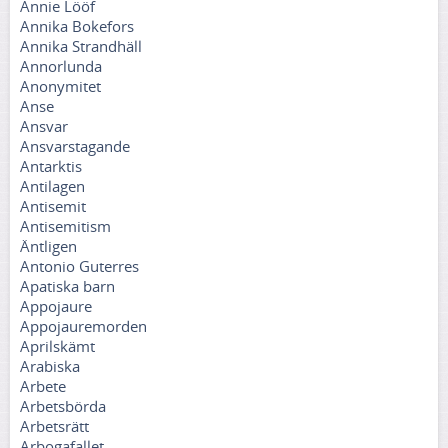
Annie Lööf
Annika Bokefors
Annika Strandhäll
Annorlunda
Anonymitet
Anse
Ansvar
Ansvarstagande
Antarktis
Antilagen
Antisemit
Antisemitism
Äntligen
Antonio Guterres
Apatiska barn
Appojaure
Appojauremorden
Aprilskämt
Arabiska
Arbete
Arbetsbörda
Arbetsrätt
Arbogafallet