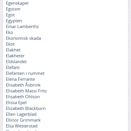
Egenskaper
Egoism
Egot
Egypten
Einar Lamberthz
Eko
Ekonomisk skada
Ekot
Elakhet
Elakheter
Eldslandet
Elefant
Elefanten i rummet
Elena Ferrante
Elisabeth Åsbrink
Elisabeth Massi Fritz
Elisabeth Ohlson
Elissa Epel
Elizabeth Blackburn
Ellen Lagerblad
Ellinor Grimmark
Elsa Westerstad