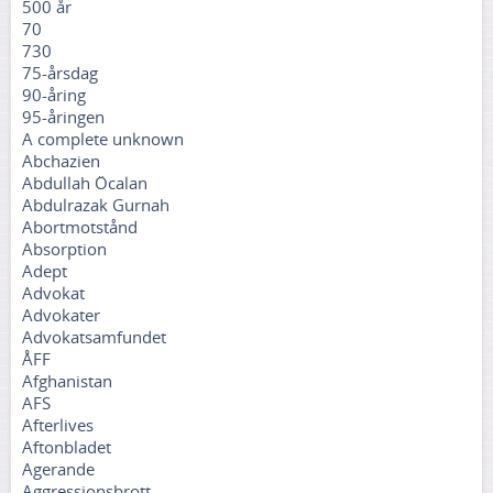
500 år
70
730
75-årsdag
90-åring
95-åringen
A complete unknown
Abchazien
Abdullah Öcalan
Abdulrazak Gurnah
Abortmotstånd
Absorption
Adept
Advokat
Advokater
Advokatsamfundet
ÅFF
Afghanistan
AFS
Afterlives
Aftonbladet
Agerande
Aggressionsbrott