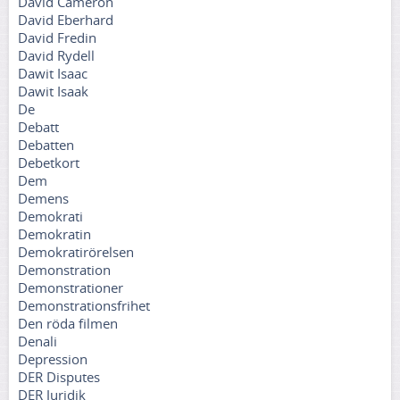
David Cameron
David Eberhard
David Fredin
David Rydell
Dawit Isaac
Dawit Isaak
De
Debatt
Debatten
Debetkort
Dem
Demens
Demokrati
Demokratin
Demokratirörelsen
Demonstration
Demonstrationer
Demonstrationsfrihet
Den röda filmen
Denali
Depression
DER Disputes
DER Juridik