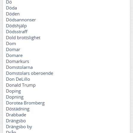
Dö
Döda
Döden
Dödsannonser
Dödshjälp
Dödsstraff
Dold brottslighet
Dom
Domar
Domare
Domarkurs
Domstolarna
Domstolars oberoende
Don DeLillo
Donald Trump
Doping
Dopning
Dorotea Bromberg
Döstädning
Drabbade
Drängsbo
Drängsbo by
Dråp