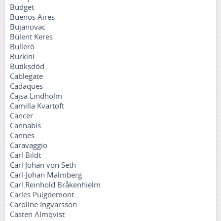
Budget
Buenos Aires
Bujanovac
Bülent Keres
Bullerö
Burkini
Butiksdöd
Cablegate
Cadaques
Cajsa Lindholm
Camilla Kvartoft
Cancer
Cannabis
Cannes
Caravaggio
Carl Bildt
Carl Johan von Seth
Carl-Johan Malmberg
Carl.Reinhold Bråkenhielm
Carles Puigdemont
Caroline Ingvarsson
Casten Almqvist