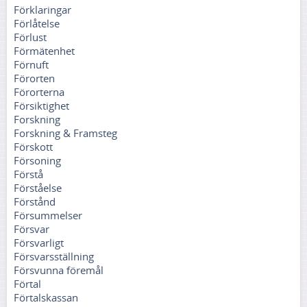
Förklaringar
Förlåtelse
Förlust
Förmätenhet
Förnuft
Förorten
Förorterna
Försiktighet
Forskning
Forskning & Framsteg
Förskott
Försoning
Förstå
Förståelse
Förstånd
Försummelser
Försvar
Försvarligt
Försvarsställning
Försvunna föremål
Förtal
Förtalskassan