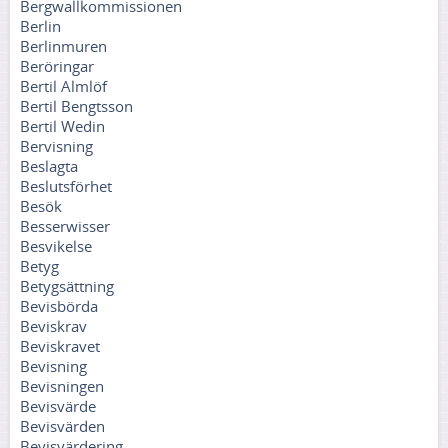
Bergwallkommissionen
Berlin
Berlinmuren
Beröringar
Bertil Almlöf
Bertil Bengtsson
Bertil Wedin
Bervisning
Beslagta
Beslutsförhet
Besök
Besserwisser
Besvikelse
Betyg
Betygsättning
Bevisbörda
Beviskrav
Beviskravet
Bevisning
Bevisningen
Bevisvärde
Bevisvärden
Bevisvärdering