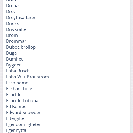
Drenas
Drev
Dreyfusaffären
Dricks
Drivkrafter
Dröm
Drömmar
Dubbelbröllop
Duga
Dumhet
Dygder
Ebba Busch
Ebba Witt Brattström
Ecco homo
Eckhart Tolle
Ecocide
Ecocide Tribunal
Ed Kemper
Edward Snowden
Eftergifter
Egendomligheter
Egennytta