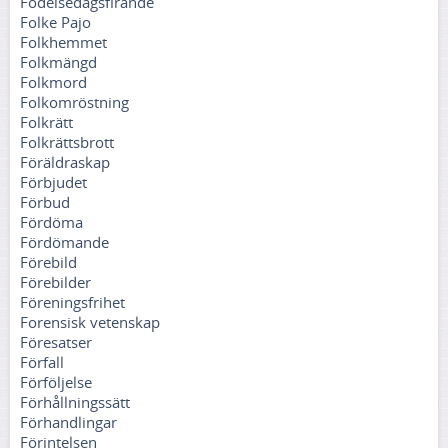
Födelsedagsfirande
Folke Pajo
Folkhemmet
Folkmängd
Folkmord
Folkomröstning
Folkrätt
Folkrättsbrott
Föräldraskap
Förbjudet
Förbud
Fördöma
Fördömande
Förebild
Förebilder
Föreningsfrihet
Forensisk vetenskap
Föresatser
Förfall
Förföljelse
Förhållningssätt
Förhandlingar
Förintelsen