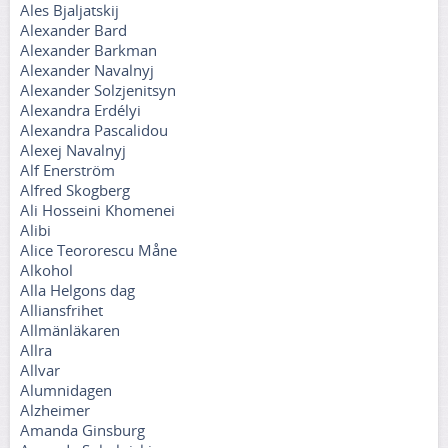
Ales Bjaljatskij
Alexander Bard
Alexander Barkman
Alexander Navalnyj
Alexander Solzjenitsyn
Alexandra Erdélyi
Alexandra Pascalidou
Alexej Navalnyj
Alf Enerström
Alfred Skogberg
Ali Hosseini Khomenei
Alibi
Alice Teororescu Måne
Alkohol
Alla Helgons dag
Alliansfrihet
Allmänläkaren
Allra
Allvar
Alumnidagen
Alzheimer
Amanda Ginsburg