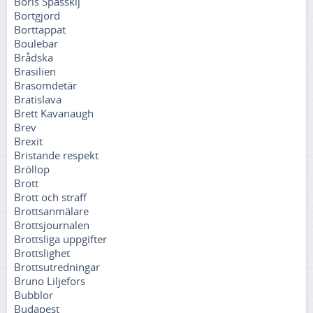
Boris Spasskij
Bortgjord
Borttappat
Boulebar
Brådska
Brasilien
Brasomdetär
Bratislava
Brett Kavanaugh
Brev
Brexit
Bristande respekt
Bröllop
Brott
Brott och straff
Brottsanmälare
Brottsjournalen
Brottsliga uppgifter
Brottslighet
Brottsutredningar
Bruno Liljefors
Bubblor
Budapest