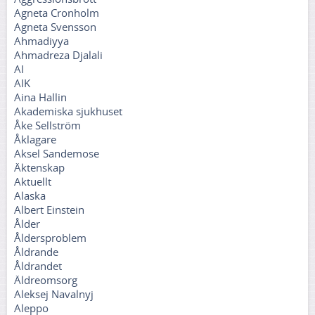
Agneta Cronholm
Agneta Svensson
Ahmadiyya
Ahmadreza Djalali
AI
AIK
Aina Hallin
Akademiska sjukhuset
Åke Sellström
Åklagare
Aksel Sandemose
Äktenskap
Aktuellt
Alaska
Albert Einstein
Ålder
Åldersproblem
Åldrande
Åldrandet
Äldreomsorg
Aleksej Navalnyj
Aleppo