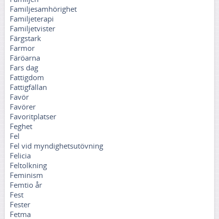
Familjesamhörighet
Familjeterapi
Familjetvister
Färgstark
Farmor
Färöarna
Fars dag
Fattigdom
Fattigfällan
Favör
Favörer
Favoritplatser
Feghet
Fel
Fel vid myndighetsutövning
Felicia
Feltolkning
Feminism
Femtio år
Fest
Fester
Fetma