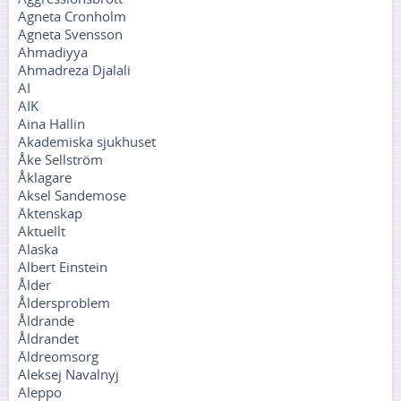
Agneta Cronholm
Agneta Svensson
Ahmadiyya
Ahmadreza Djalali
AI
AIK
Aina Hallin
Akademiska sjukhuset
Åke Sellström
Åklagare
Aksel Sandemose
Äktenskap
Aktuellt
Alaska
Albert Einstein
Ålder
Åldersproblem
Åldrande
Åldrandet
Äldreomsorg
Aleksej Navalnyj
Aleppo