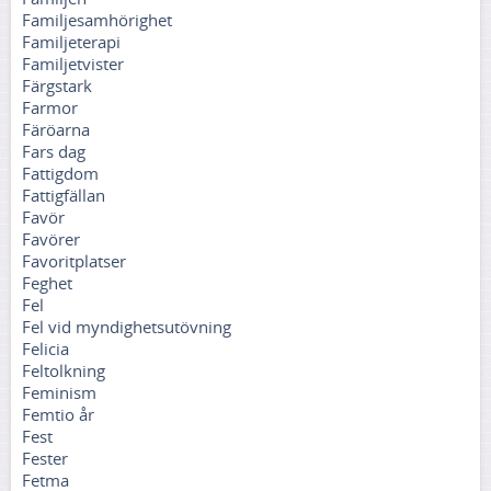
Familjesamhörighet
Familjeterapi
Familjetvister
Färgstark
Farmor
Färöarna
Fars dag
Fattigdom
Fattigfällan
Favör
Favörer
Favoritplatser
Feghet
Fel
Fel vid myndighetsutövning
Felicia
Feltolkning
Feminism
Femtio år
Fest
Fester
Fetma