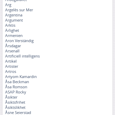
Arg
Argelès sur Mer
Argentina
Argument
Arktis
Ärlighet
Armenien
Aron Verständig
Årsdagar
Arsenall
Artificiell intelligens
Artikel
Artister
Artros
Artyom Kamardin
Åsa Beckman
Åsa Romson
ASAP Rocky
Åsikter
Åsiktsfrihet
Åsiktslikhet
Åsne Seierstad