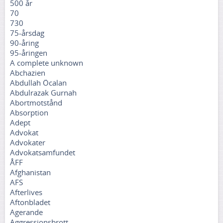
500 år
70
730
75-årsdag
90-åring
95-åringen
A complete unknown
Abchazien
Abdullah Öcalan
Abdulrazak Gurnah
Abortmotstånd
Absorption
Adept
Advokat
Advokater
Advokatsamfundet
ÅFF
Afghanistan
AFS
Afterlives
Aftonbladet
Agerande
Aggressionsbrott