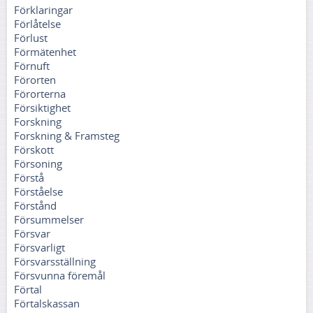
Förklaringar
Förlåtelse
Förlust
Förmätenhet
Förnuft
Förorten
Förorterna
Försiktighet
Forskning
Forskning & Framsteg
Förskott
Försoning
Förstå
Förståelse
Förstånd
Försummelser
Försvar
Försvarligt
Försvarsställning
Försvunna föremål
Förtal
Förtalskassan