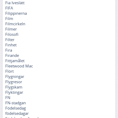
Fia Iveslätt
FIFA
Filippinerna
Film
Filmcirkeln
Filmer
Filosofi
Filter
Finhet
Fira
Firande
Fittjamålet
Fleetwood Mac
Flört
Flygningar
Flygresor
Flygskam
Flyktingar
FN
FN-stadgan
Födelsedag
födelsedagar