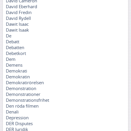
David Cameron
David Eberhard
David Fredin
David Rydell
Dawit Isaac
Dawit Isaak
De
Debatt
Debatten
Debetkort
Dem
Demens
Demokrati
Demokratin
Demokratirörelsen
Demonstration
Demonstrationer
Demonstrationsfrihet
Den röda filmen
Denali
Depression
DER Disputes
DER Juridik