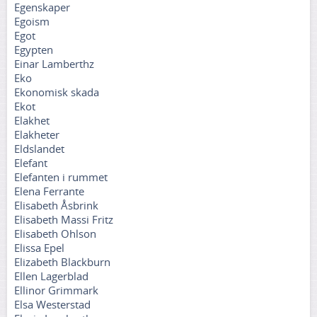
Egenskaper
Egoism
Egot
Egypten
Einar Lamberthz
Eko
Ekonomisk skada
Ekot
Elakhet
Elakheter
Eldslandet
Elefant
Elefanten i rummet
Elena Ferrante
Elisabeth Åsbrink
Elisabeth Massi Fritz
Elisabeth Ohlson
Elissa Epel
Elizabeth Blackburn
Ellen Lagerblad
Ellinor Grimmark
Elsa Westerstad