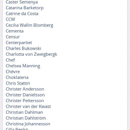
Caster Semenya
Catarina Barketorp
Catrine da Costa
CCW
Cecilia Wallin Blomberg
Cementa
Censur
Centerpartiet
Charles Bukowski
Charlotta von Zweigbergk
Chef
Chelsea Manning
Chèvre
Choklateria
Chris Stattin
Christer Andersson
Christer Danielsson
Christer Pettersson
Christer van der Kwast
Christian Dahlman
Christian Dahlström
Christina Johannesson
Cilla Benkö