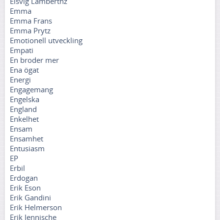
Elsvig Lamberthz
Emma
Emma Frans
Emma Prytz
Emotionell utveckling
Empati
En broder mer
Ena ögat
Energi
Engagemang
Engelska
England
Enkelhet
Ensam
Ensamhet
Entusiasm
EP
Erbil
Erdogan
Erik Eson
Erik Gandini
Erik Helmerson
Erik Jennische