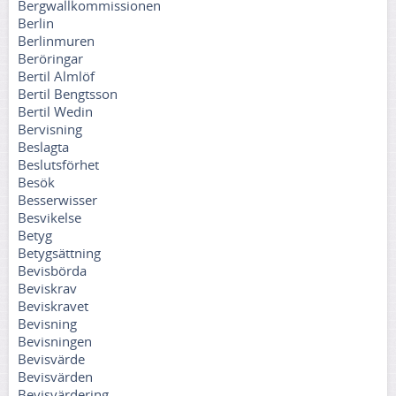
Bergwallkommissionen
Berlin
Berlinmuren
Beröringar
Bertil Almlöf
Bertil Bengtsson
Bertil Wedin
Bervisning
Beslagta
Beslutsförhet
Besök
Besserwisser
Besvikelse
Betyg
Betygsättning
Bevisbörda
Beviskrav
Beviskravet
Bevisning
Bevisningen
Bevisvärde
Bevisvärden
Bevisvärdering