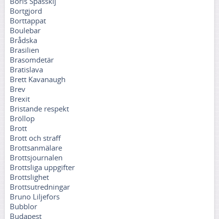
Boris Spasskij
Bortgjord
Borttappat
Boulebar
Brådska
Brasilien
Brasomdetär
Bratislava
Brett Kavanaugh
Brev
Brexit
Bristande respekt
Bröllop
Brott
Brott och straff
Brottsanmälare
Brottsjournalen
Brottsliga uppgifter
Brottslighet
Brottsutredningar
Bruno Liljefors
Bubblor
Budapest