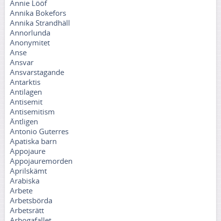
Annie Lööf
Annika Bokefors
Annika Strandhäll
Annorlunda
Anonymitet
Anse
Ansvar
Ansvarstagande
Antarktis
Antilagen
Antisemit
Antisemitism
Äntligen
Antonio Guterres
Apatiska barn
Appojaure
Appojauremorden
Aprilskämt
Arabiska
Arbete
Arbetsbörda
Arbetsrätt
Arbogafallet