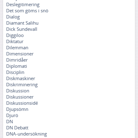
Deslegitimering
Det som göms i snö
Dialog
Diamant Salihu
Dick Sundevall
Diggiloo
Diktatur
Dilemman
Dimensioner
Dimridåer
Diplomati
Disciplin
Diskmaskiner
Diskriminering
Diskussion
Diskussioner
Diskussionsidé
Djupsömn
Djurö
DN
DN Debatt
DNA-undersökning