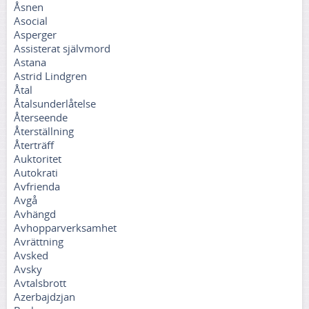
Åsnen
Asocial
Asperger
Assisterat självmord
Astana
Astrid Lindgren
Åtal
Åtalsunderlåtelse
Återseende
Återställning
Återträff
Auktoritet
Autokrati
Avfrienda
Avgå
Avhängd
Avhopparverksamhet
Avrättning
Avsked
Avsky
Avtalsbrott
Azerbajdzjan