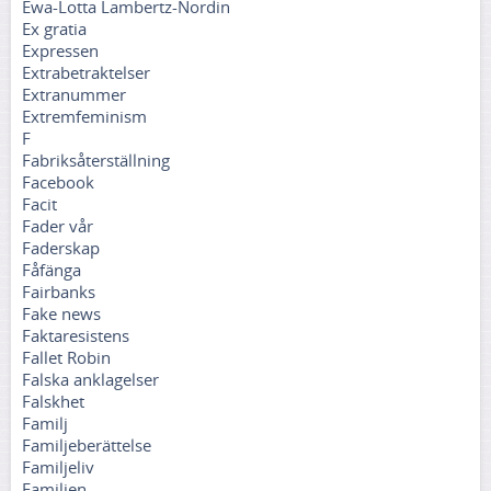
Ewa-Lotta Lambertz-Nordin
Ex gratia
Expressen
Extrabetraktelser
Extranummer
Extremfeminism
F
Fabriksåterställning
Facebook
Facit
Fader vår
Faderskap
Fåfänga
Fairbanks
Fake news
Faktaresistens
Fallet Robin
Falska anklagelser
Falskhet
Familj
Familjeberättelse
Familjeliv
Familjen