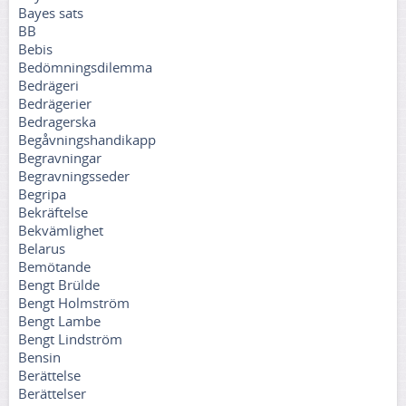
Bayes sats
BB
Bebis
Bedömningsdilemma
Bedrägeri
Bedrägerier
Bedragerska
Begåvningshandikapp
Begravningar
Begravningsseder
Begripa
Bekräftelse
Bekvämlighet
Belarus
Bemötande
Bengt Brülde
Bengt Holmström
Bengt Lambe
Bengt Lindström
Bensin
Berättelse
Berättelser