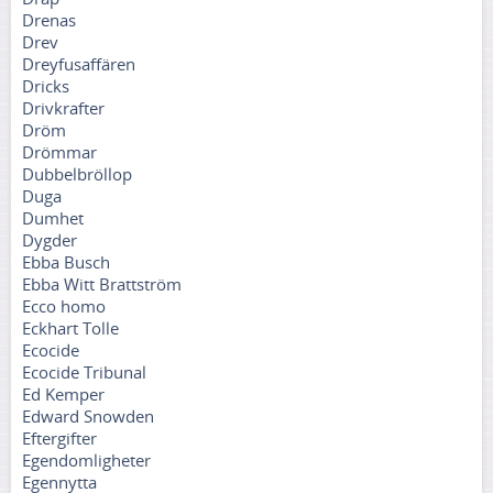
Drenas
Drev
Dreyfusaffären
Dricks
Drivkrafter
Dröm
Drömmar
Dubbelbröllop
Duga
Dumhet
Dygder
Ebba Busch
Ebba Witt Brattström
Ecco homo
Eckhart Tolle
Ecocide
Ecocide Tribunal
Ed Kemper
Edward Snowden
Eftergifter
Egendomligheter
Egennytta