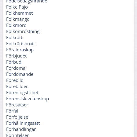
Födelsedagsfirande
Folke Pajo
Folkhemmet
Folkmängd
Folkmord
Folkomröstning
Folkrätt
Folkrättsbrott
Föräldraskap
Förbjudet
Förbud
Fördöma
Fördömande
Förebild
Förebilder
Föreningsfrihet
Forensisk vetenskap
Föresatser
Förfall
Förföljelse
Förhållningssätt
Förhandlingar
Förintelsen