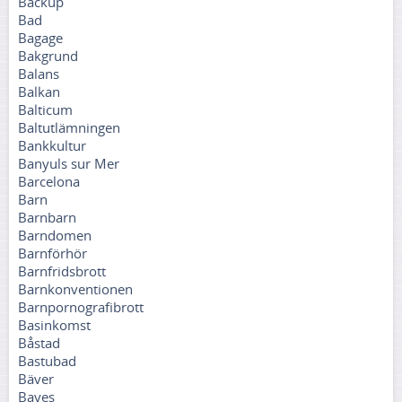
Backup
Bad
Bagage
Bakgrund
Balans
Balkan
Balticum
Baltutlämningen
Bankkultur
Banyuls sur Mer
Barcelona
Barn
Barnbarn
Barndomen
Barnförhör
Barnfridsbrott
Barnkonventionen
Barnpornografibrott
Basinkomst
Båstad
Bastubad
Bäver
Bayes