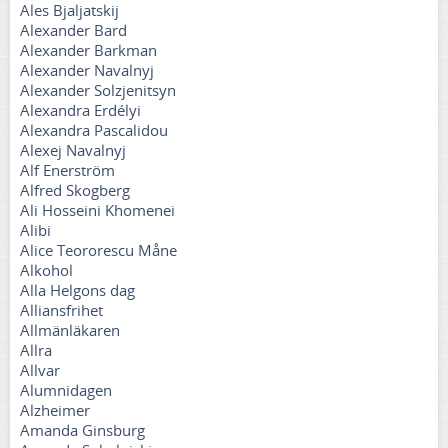
Ales Bjaljatskij
Alexander Bard
Alexander Barkman
Alexander Navalnyj
Alexander Solzjenitsyn
Alexandra Erdélyi
Alexandra Pascalidou
Alexej Navalnyj
Alf Enerström
Alfred Skogberg
Ali Hosseini Khomenei
Alibi
Alice Teororescu Måne
Alkohol
Alla Helgons dag
Alliansfrihet
Allmänläkaren
Allra
Allvar
Alumnidagen
Alzheimer
Amanda Ginsburg