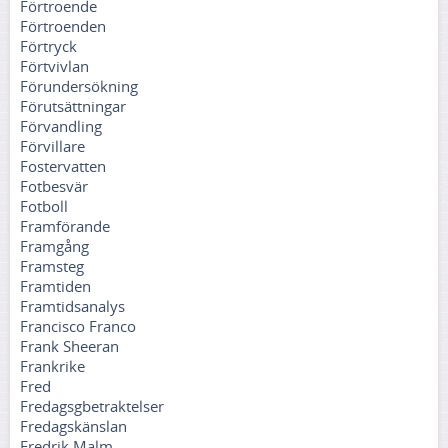
Förtroende
Förtroenden
Förtryck
Förtvivlan
Förundersökning
Förutsättningar
Förvandling
Förvillare
Fostervatten
Fotbesvär
Fotboll
Framförande
Framgång
Framsteg
Framtiden
Framtidsanalys
Francisco Franco
Frank Sheeran
Frankrike
Fred
Fredagsgbetraktelser
Fredagskänslan
Fredrik Malm