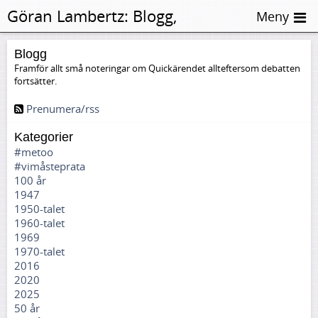
Göran Lambertz:
Blogg,
Meny
Rättskandalen
Blogg
Framför allt små noteringar om Quickärendet allteftersom debatten
fortsätter.
Prenumera/rss
Kategorier
#metoo
#vimåsteprata
100 år
1947
1950-talet
1960-talet
1969
1970-talet
2016
2020
2025
50 år