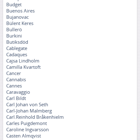
Budget
Buenos Aires
Bujanovac
Bülent Keres
Bullerö
Burkini
Butiksdöd
Cablegate
Cadaques
Cajsa Lindholm
Camilla Kvartoft
Cancer
Cannabis
Cannes
Caravaggio
Carl Bildt
Carl Johan von Seth
Carl-Johan Malmberg
Carl.Reinhold Bråkenhielm
Carles Puigdemont
Caroline Ingvarsson
Casten Almqvist