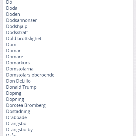
Dö
Döda
Döden
Dödsannonser
Dödshjälp
Dödsstraff
Dold brottslighet
Dom
Domar
Domare
Domarkurs
Domstolarna
Domstolars oberoende
Don DeLillo
Donald Trump
Doping
Dopning
Dorotea Bromberg
Döstädning
Drabbade
Drängsbo
Drängsbo by
Dråp