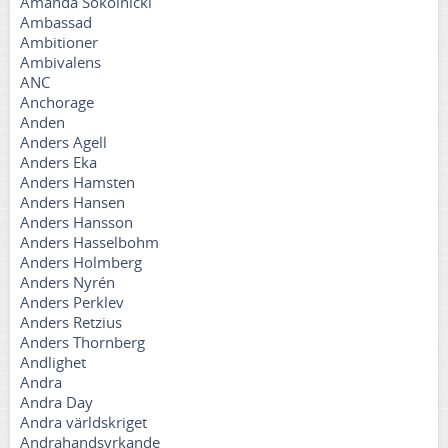
Amanda Sokolnicki
Ambassad
Ambitioner
Ambivalens
ANC
Anchorage
Anden
Anders Agell
Anders Eka
Anders Hamsten
Anders Hansen
Anders Hansson
Anders Hasselbohm
Anders Holmberg
Anders Nyrén
Anders Perklev
Anders Retzius
Anders Thornberg
Andlighet
Andra
Andra Day
Andra världskriget
Andrahandsyrkande