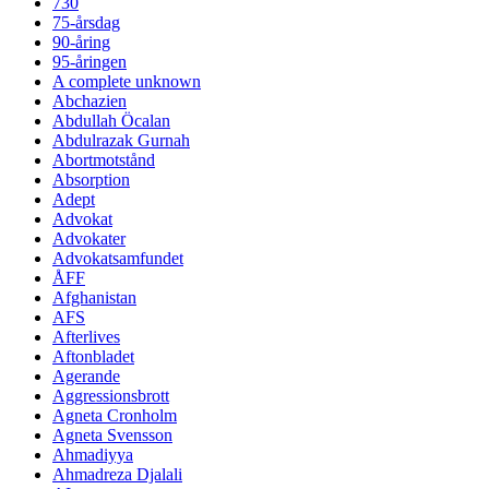
730
75-årsdag
90-åring
95-åringen
A complete unknown
Abchazien
Abdullah Öcalan
Abdulrazak Gurnah
Abortmotstånd
Absorption
Adept
Advokat
Advokater
Advokatsamfundet
ÅFF
Afghanistan
AFS
Afterlives
Aftonbladet
Agerande
Aggressionsbrott
Agneta Cronholm
Agneta Svensson
Ahmadiyya
Ahmadreza Djalali