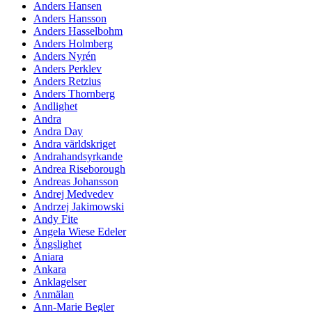
Anders Hansen
Anders Hansson
Anders Hasselbohm
Anders Holmberg
Anders Nyrén
Anders Perklev
Anders Retzius
Anders Thornberg
Andlighet
Andra
Andra Day
Andra världskriget
Andrahandsyrkande
Andrea Riseborough
Andreas Johansson
Andrej Medvedev
Andrzej Jakimowski
Andy Fite
Angela Wiese Edeler
Ängslighet
Aniara
Ankara
Anklagelser
Anmälan
Ann-Marie Begler