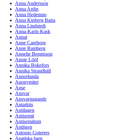
Anna Andersson
Anna Ardin
Anna Hedenmo
Anna Kinberg Batra
Anna Lindstedt
Anna-Karin Kask
Annat
Anne Careborg
Anne Ramberg
Annelie Bengtsson
Annie Lööf
Annika Bokefors
Annika Strandhäll
Annorlunda
Anonymitet
Anse
Ansvar
Ansvarstagande
Antarktis
Antilagen
Antisemit
Antisemitism
Äntligen
Antonio Guterres
Apatiska barn