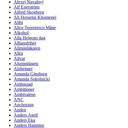
Alexej Navalnyj
Alf Enerström
Alfred Skogberg
Ali Hosseini Khomenei
Alibi
Alice Teororescu Måne
Alkohol
Alla Helgons dag
Alliansfrihet
Allmänläkaren
Allra
Allvar
Alumnidagen
Alzheimer
Amanda Ginsburg
Amanda Sokolnicki
Ambassad
Ambitioner
Ambivalens
ANC
Anchorage
Anden
Anders Agell
Anders Eka
Anders Hamsten