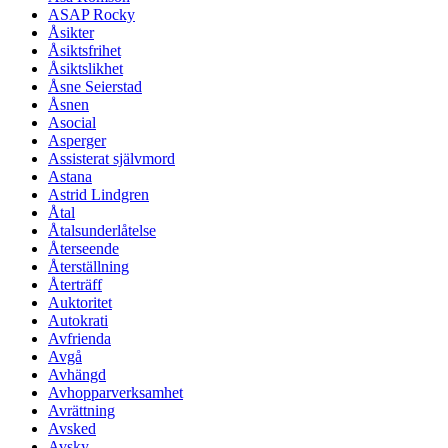
ASAP Rocky
Åsikter
Åsiktsfrihet
Åsiktslikhet
Åsne Seierstad
Åsnen
Asocial
Asperger
Assisterat självmord
Astana
Astrid Lindgren
Åtal
Åtalsunderlåtelse
Återseende
Återställning
Återträff
Auktoritet
Autokrati
Avfrienda
Avgå
Avhängd
Avhopparverksamhet
Avrättning
Avsked
Avsky