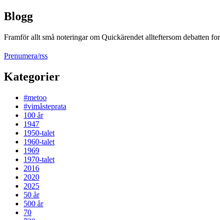
Blogg
Framför allt små noteringar om Quickärendet allteftersom debatten fort
Prenumera/rss
Kategorier
#metoo
#vimåsteprata
100 år
1947
1950-talet
1960-talet
1969
1970-talet
2016
2020
2025
50 år
500 år
70