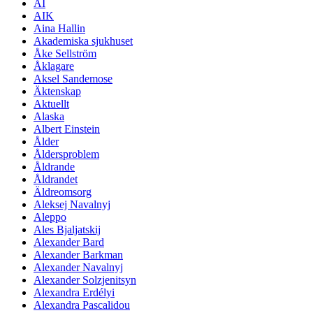
AI
AIK
Aina Hallin
Akademiska sjukhuset
Åke Sellström
Åklagare
Aksel Sandemose
Äktenskap
Aktuellt
Alaska
Albert Einstein
Ålder
Åldersproblem
Åldrande
Åldrandet
Äldreomsorg
Aleksej Navalnyj
Aleppo
Ales Bjaljatskij
Alexander Bard
Alexander Barkman
Alexander Navalnyj
Alexander Solzjenitsyn
Alexandra Erdélyi
Alexandra Pascalidou