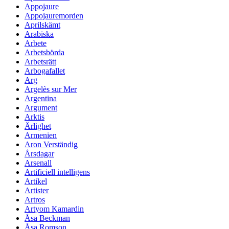
Appojaure
Appojauremorden
Aprilskämt
Arabiska
Arbete
Arbetsbörda
Arbetsrätt
Arbogafallet
Arg
Argelès sur Mer
Argentina
Argument
Arktis
Ärlighet
Armenien
Aron Verständig
Årsdagar
Arsenall
Artificiell intelligens
Artikel
Artister
Artros
Artyom Kamardin
Åsa Beckman
Åsa Romson