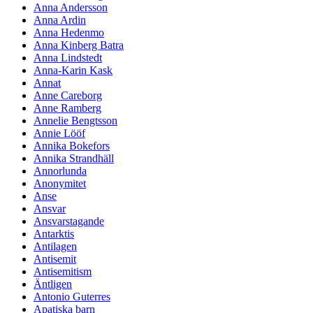
Anna Andersson
Anna Ardin
Anna Hedenmo
Anna Kinberg Batra
Anna Lindstedt
Anna-Karin Kask
Annat
Anne Careborg
Anne Ramberg
Annelie Bengtsson
Annie Lööf
Annika Bokefors
Annika Strandhäll
Annorlunda
Anonymitet
Anse
Ansvar
Ansvarstagande
Antarktis
Antilagen
Antisemit
Antisemitism
Äntligen
Antonio Guterres
Apatiska barn