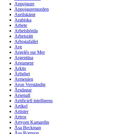
Appojaure
Appojauremorden
Aprilskämt
Arabiska
Arbete
Arbetsbörda
Arbetsrätt
Arbogafallet
Arg
Argelès sur Mer
Argentina
Argument
Arktis
Ärlighet
Armenien
Aron Verständig
Årsdagar
Arsenall
Artificiell intelligens
Artikel
Artister
Artros
Artyom Kamardin
Åsa Beckman
Åsa Romson