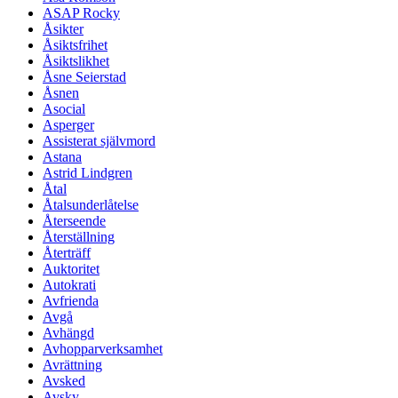
ASAP Rocky
Åsikter
Åsiktsfrihet
Åsiktslikhet
Åsne Seierstad
Åsnen
Asocial
Asperger
Assisterat självmord
Astana
Astrid Lindgren
Åtal
Åtalsunderlåtelse
Återseende
Återställning
Återträff
Auktoritet
Autokrati
Avfrienda
Avgå
Avhängd
Avhopparverksamhet
Avrättning
Avsked
Avsky