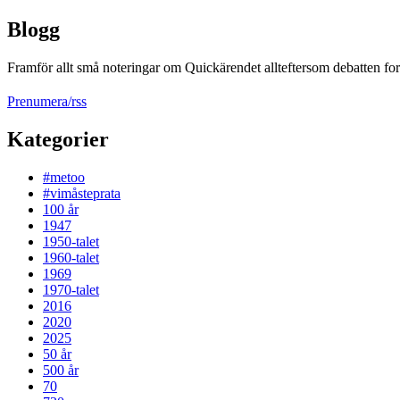
Blogg
Framför allt små noteringar om Quickärendet allteftersom debatten fort
Prenumera/rss
Kategorier
#metoo
#vimåsteprata
100 år
1947
1950-talet
1960-talet
1969
1970-talet
2016
2020
2025
50 år
500 år
70