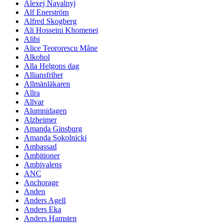
Alexej Navalnyj
Alf Enerström
Alfred Skogberg
Ali Hosseini Khomenei
Alibi
Alice Teororescu Måne
Alkohol
Alla Helgons dag
Alliansfrihet
Allmänläkaren
Allra
Allvar
Alumnidagen
Alzheimer
Amanda Ginsburg
Amanda Sokolnicki
Ambassad
Ambitioner
Ambivalens
ANC
Anchorage
Anden
Anders Agell
Anders Eka
Anders Hamsten