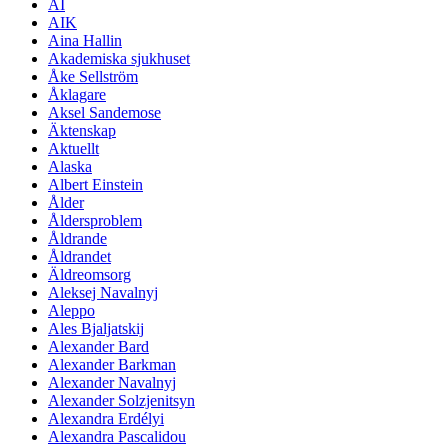
AI
AIK
Aina Hallin
Akademiska sjukhuset
Åke Sellström
Åklagare
Aksel Sandemose
Äktenskap
Aktuellt
Alaska
Albert Einstein
Ålder
Åldersproblem
Åldrande
Åldrandet
Äldreomsorg
Aleksej Navalnyj
Aleppo
Ales Bjaljatskij
Alexander Bard
Alexander Barkman
Alexander Navalnyj
Alexander Solzjenitsyn
Alexandra Erdélyi
Alexandra Pascalidou