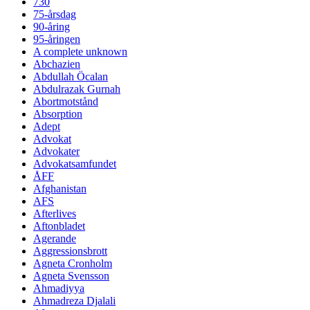
730
75-årsdag
90-åring
95-åringen
A complete unknown
Abchazien
Abdullah Öcalan
Abdulrazak Gurnah
Abortmotstånd
Absorption
Adept
Advokat
Advokater
Advokatsamfundet
ÅFF
Afghanistan
AFS
Afterlives
Aftonbladet
Agerande
Aggressionsbrott
Agneta Cronholm
Agneta Svensson
Ahmadiyya
Ahmadreza Djalali