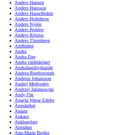
Anders Hansen
Anders Hansson
Anders Hasselbohm
Anders Holmberg
Anders Nyrén
Anders Perklev
Anders Retzius
Anders Thornberg
Andlighet
Andra
Andra Day
Andra världskriget
Andrahandsyrkande
Andrea Riseborough
Andreas Johansson
Andrej Medvedev
Andrzej Jakimowski
Andy Fite
Angela Wiese Edeler
Ängslighet
Aniara
Ankara
Anklagelser
Anmälan
Ann-Marie Begler