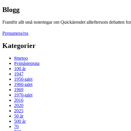
Blogg
Framför allt små noteringar om Quickärendet allteftersom debatten fort
Prenumera/rss
Kategorier
#metoo
#vimåsteprata
100 år
1947
1950-talet
1960-talet
1969
1970-talet
2016
2020
2025
50 år
500 år
70