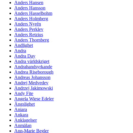
Anders Hansen
Anders Hansson
Anders Hasselbohm
Anders Holmberg
Anders Nyrén
Anders Perklev
Anders Retzius
Anders Thornberg
Andlighet
Andra
Andra Day
Andra världskriget
Andrahandsyrkande
Andrea Riseborough
Andreas Johansson
Andrej Medvedev
Andrzej Jakimowski
Andy Fite
Angela Wiese Edeler
Ängslighet
Aniara
Ankara
Anklagelser
Anmälan
Ann-Marie Begler