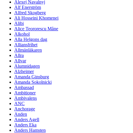
Alexej Navalnyj
Alf Enerström
Alfred Skogberg
Ali Hosseini Khomenei
Alibi
Alice Teororescu Måne
Alkohol
Alla Helgons dag
Alliansfrihet
Allmänläkaren
Allra
Allvar
Alumnidagen
Alzheimer
Amanda Ginsburg
Amanda Sokolnicki
Ambassad
Ambitioner
Ambivalens
ANC
Anchorage
Anden
Anders Agell
Anders Eka
Anders Hamsten