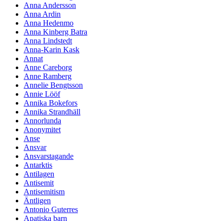
Anna Andersson
Anna Ardin
Anna Hedenmo
Anna Kinberg Batra
Anna Lindstedt
Anna-Karin Kask
Annat
Anne Careborg
Anne Ramberg
Annelie Bengtsson
Annie Lööf
Annika Bokefors
Annika Strandhäll
Annorlunda
Anonymitet
Anse
Ansvar
Ansvarstagande
Antarktis
Antilagen
Antisemit
Antisemitism
Äntligen
Antonio Guterres
Apatiska barn