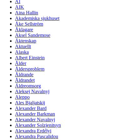
AI
AIK
Aina Hallin
Akademiska sjukhuset
Åke Sellström
Åklagare
Aksel Sandemose
Äktenskap
Aktuellt
Alaska
Albert Einstein
Ålder
Åldersproblem
Åldrande
Åldrandet
Äldreomsorg
Aleksej Navalnyj
Aleppo
Ales Bjaljatskij
Alexander Bard
Alexander Barkman
Alexander Navalnyj
Alexander Solzjenitsyn
Alexandra Erdélyi
Alexandra Pascalidou