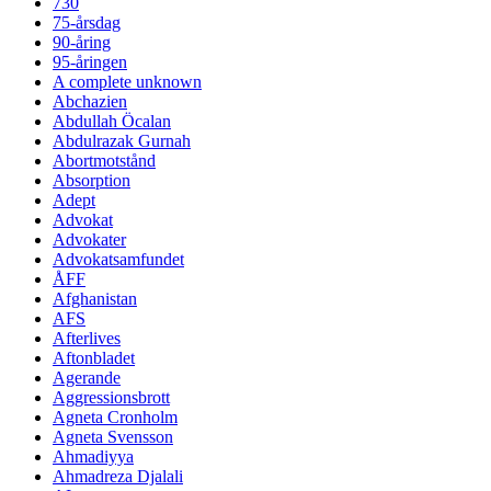
730
75-årsdag
90-åring
95-åringen
A complete unknown
Abchazien
Abdullah Öcalan
Abdulrazak Gurnah
Abortmotstånd
Absorption
Adept
Advokat
Advokater
Advokatsamfundet
ÅFF
Afghanistan
AFS
Afterlives
Aftonbladet
Agerande
Aggressionsbrott
Agneta Cronholm
Agneta Svensson
Ahmadiyya
Ahmadreza Djalali