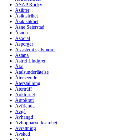
ASAP Rocky
Åsikter
Åsiktsfrihet
Åsiktslikhet
Åsne Seierstad
Åsnen
Asocial
Asperger
Assisterat självmord
Astana
Astrid Lindgren
Åtal
Åtalsunderlåtelse
Återseende
Återställning
Återträff
Auktoritet
Autokrati
Avfrienda
Avgå
Avhängd
Avhopparverksamhet
Avrättning
Avsked
Avsky