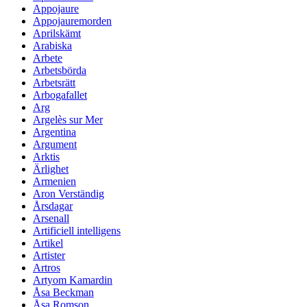
Appojaure
Appojauremorden
Aprilskämt
Arabiska
Arbete
Arbetsbörda
Arbetsrätt
Arbogafallet
Arg
Argelès sur Mer
Argentina
Argument
Arktis
Ärlighet
Armenien
Aron Verständig
Årsdagar
Arsenall
Artificiell intelligens
Artikel
Artister
Artros
Artyom Kamardin
Åsa Beckman
Åsa Romson