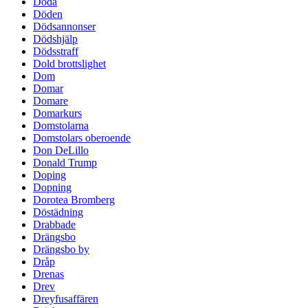
Döda
Döden
Dödsannonser
Dödshjälp
Dödsstraff
Dold brottslighet
Dom
Domar
Domare
Domarkurs
Domstolarna
Domstolars oberoende
Don DeLillo
Donald Trump
Doping
Dopning
Dorotea Bromberg
Döstädning
Drabbade
Drängsbo
Drängsbo by
Dråp
Drenas
Drev
Dreyfusaffären