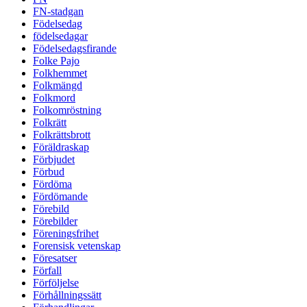
FN-stadgan
Födelsedag
födelsedagar
Födelsedagsfirande
Folke Pajo
Folkhemmet
Folkmängd
Folkmord
Folkomröstning
Folkrätt
Folkrättsbrott
Föräldraskap
Förbjudet
Förbud
Fördöma
Fördömande
Förebild
Förebilder
Föreningsfrihet
Forensisk vetenskap
Föresatser
Förfall
Förföljelse
Förhållningssätt