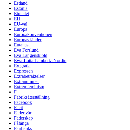
Estland
Estonia
Etnicitet
EU
EU-val
Europa
Europakonventionen
Europas länder
Eutanasi
Eva Forslund
Eva Langenskiöld
Ewa-Lotta Lambertz-Nordin
Ex gratia
Expressen
Extrabetraktelser
Extranummer
Extremfeminism
F
Fabriksåterställning
Facebook
Facit
Fader vår
Faderskap
Fåfänga
Fairbanks