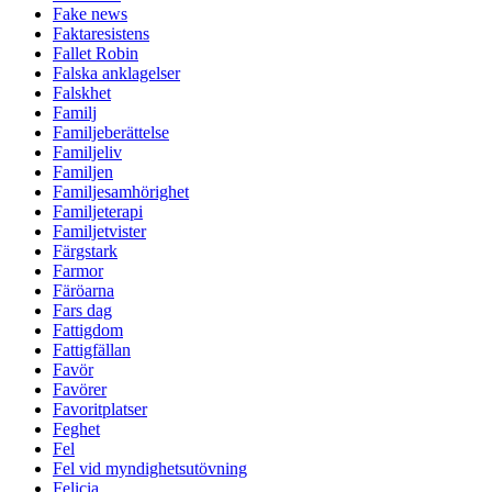
Fake news
Faktaresistens
Fallet Robin
Falska anklagelser
Falskhet
Familj
Familjeberättelse
Familjeliv
Familjen
Familjesamhörighet
Familjeterapi
Familjetvister
Färgstark
Farmor
Färöarna
Fars dag
Fattigdom
Fattigfällan
Favör
Favörer
Favoritplatser
Feghet
Fel
Fel vid myndighetsutövning
Felicia