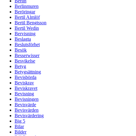
Berlin
Berlinmuren
Beröringar
Bertil Almlöf
Bertil Bengtsson
Bertil Wedin
Bervisning
Beslagta
Beslutsförhet
Besök
Besserwisser
Besvikelse
Betyg
Betygsättning
Bevisbörda
Beviskrav
Beviskravet
Bevisning
Bevisningen
Bevisvärde
Bevisvärden
Bevisvärdering
Big 5
Bilar
Bilder