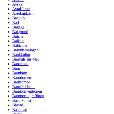
Avsky
Avtalsbrott
Azerbajdzjan
Backup
Bad
Bagage
Bakgrund
Balans
Balkan
Balticum
Baltutlämningen
Bankkultur
Banyuls sur Mer
Barcelona
Barn
Barnbarn
Barndomen
Barnförhör
Barnfridsbrott
Barnkonventionen
Barnpornografibrott
Basinkomst
Båstad
Bastubad