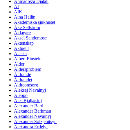
Ahmadreza Djalali
AI
AIK
Aina Hallin
Akademiska sjukhuset
Åke Sellström
Åklagare
Aksel Sandemose
Äktenskap
Aktuellt
Alaska
Albert Einstein
Ålder
Åldersproblem
Åldrande
Åldrandet
Äldreomsorg
Aleksej Navalnyj
Aleppo
Ales Bjaljatskij
Alexander Bard
Alexander Barkman
Alexander Navalnyj
Alexander Solzjenitsyn
Alexandra Erdélyi