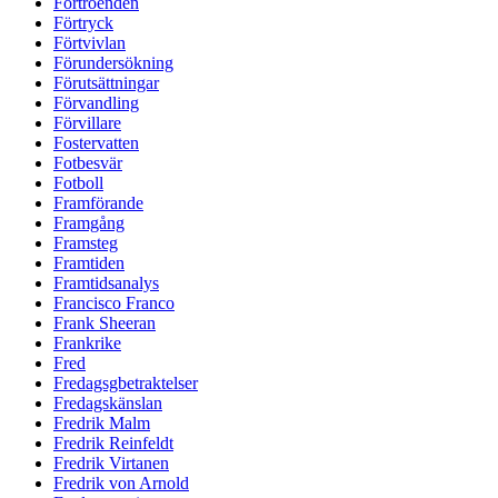
Förtroenden
Förtryck
Förtvivlan
Förundersökning
Förutsättningar
Förvandling
Förvillare
Fostervatten
Fotbesvär
Fotboll
Framförande
Framgång
Framsteg
Framtiden
Framtidsanalys
Francisco Franco
Frank Sheeran
Frankrike
Fred
Fredagsgbetraktelser
Fredagskänslan
Fredrik Malm
Fredrik Reinfeldt
Fredrik Virtanen
Fredrik von Arnold