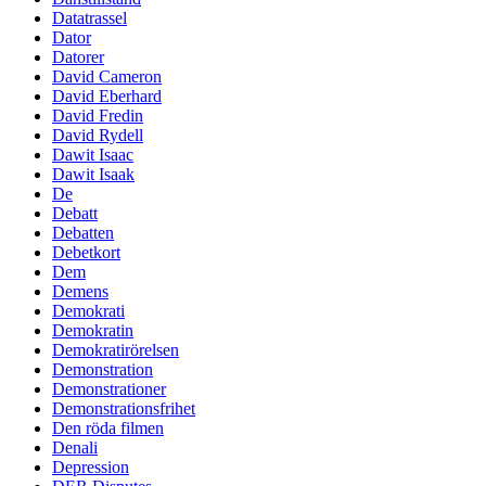
Datatrassel
Dator
Datorer
David Cameron
David Eberhard
David Fredin
David Rydell
Dawit Isaac
Dawit Isaak
De
Debatt
Debatten
Debetkort
Dem
Demens
Demokrati
Demokratin
Demokratirörelsen
Demonstration
Demonstrationer
Demonstrationsfrihet
Den röda filmen
Denali
Depression