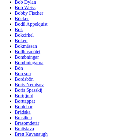
Bob Dylan
Bob Weiss
Bobby Fischer
Böcker
Bodil Appelquist
Bok
Bokcirkel
Boken
Bokmässan
Bollhusmötet
Bombningar
Bombningarna
Bön
Bon soir
Bordsbön
Boris Nemtsov
Boris Spasskij
Bortgjord
Borttappat
Boulebar
Brådska
Brasilien
Brasomdetär
Bratislava
Brett Kavanaugh