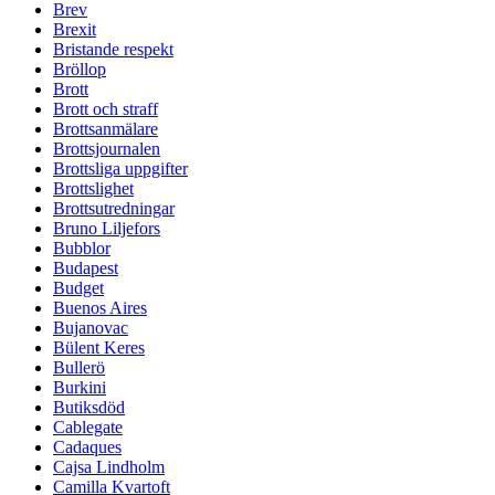
Brev
Brexit
Bristande respekt
Bröllop
Brott
Brott och straff
Brottsanmälare
Brottsjournalen
Brottsliga uppgifter
Brottslighet
Brottsutredningar
Bruno Liljefors
Bubblor
Budapest
Budget
Buenos Aires
Bujanovac
Bülent Keres
Bullerö
Burkini
Butiksdöd
Cablegate
Cadaques
Cajsa Lindholm
Camilla Kvartoft