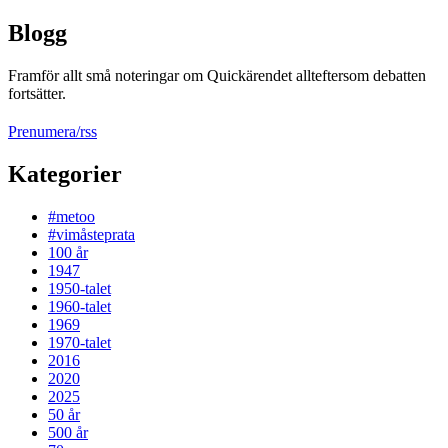
Blogg
Framför allt små noteringar om Quickärendet allteftersom debatten
fortsätter.
Prenumera/rss
Kategorier
#metoo
#vimåsteprata
100 år
1947
1950-talet
1960-talet
1969
1970-talet
2016
2020
2025
50 år
500 år