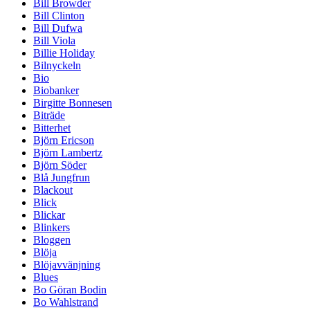
Bill Browder
Bill Clinton
Bill Dufwa
Bill Viola
Billie Holiday
Bilnyckeln
Bio
Biobanker
Birgitte Bonnesen
Biträde
Bitterhet
Björn Ericson
Björn Lambertz
Björn Söder
Blå Jungfrun
Blackout
Blick
Blickar
Blinkers
Bloggen
Blöja
Blöjavvänjning
Blues
Bo Göran Bodin
Bo Wahlstrand