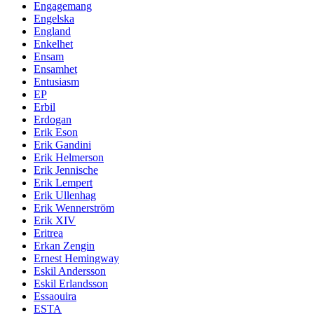
Engagemang
Engelska
England
Enkelhet
Ensam
Ensamhet
Entusiasm
EP
Erbil
Erdogan
Erik Eson
Erik Gandini
Erik Helmerson
Erik Jennische
Erik Lempert
Erik Ullenhag
Erik Wennerström
Erik XIV
Eritrea
Erkan Zengin
Ernest Hemingway
Eskil Andersson
Eskil Erlandsson
Essaouira
ESTA