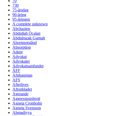
70
730
75-årsdag
90-åring
95-åringen
A complete unknown
Abchazien
Abdullah Öcalan
Abdulrazak Gurnah
Abortmotstånd
Absorption
Adept
Advokat
Advokater
Advokatsamfundet
ÅFF
Afghanistan
AFS
Afterlives
Aftonbladet
Agerande
Aggressionsbrott
Agneta Cronholm
Agneta Svensson
Ahmadiyya