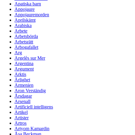
Apatiska barn
Appojaure
Appojauremorden
Aprilskämt
Arabiska
Arbete
Arbetsbörda
Arbetsrätt
Arbogafallet
Arg
Argelès sur Mer
Argentina
Argument
Arktis
Ärlighet
Armenien
Aron Verständig
Årsdagar
Arsenall
Artificiell intelligens
Artikel
Artister
Artros
Artyom Kamardin
Åsa Beckman