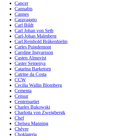
Cancer
Cannabis
Cannes
Caravaggio
Carl Bildt
Carl Johan von Seth
Carl-Johan Malmberg
Carl.Reinhold Bråkenhielm
Carles Puigdemont
Caroline Ingvarsson
Casten Almqvist
Caster Semenya
Catarina Barketorp
Catrine da Costa
CCW
Cecilia Wallin Blomberg
Cementa
Censur
Centerpartiet
Charles Bukowski
Charlotta von Zweigbergk
Chef
Chelsea Manning
Chèvre
Choklateria