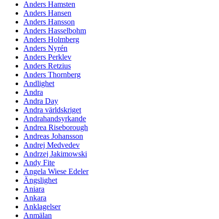
Anders Hamsten
Anders Hansen
Anders Hansson
Anders Hasselbohm
Anders Holmberg
Anders Nyrén
Anders Perklev
Anders Retzius
Anders Thornberg
Andlighet
Andra
Andra Day
Andra världskriget
Andrahandsyrkande
Andrea Riseborough
Andreas Johansson
Andrej Medvedev
Andrzej Jakimowski
Andy Fite
Angela Wiese Edeler
Ängslighet
Aniara
Ankara
Anklagelser
Anmälan