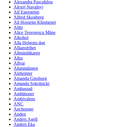
Alexandra Pascalidou
Alexej Navalnyj
Alf Enerström
Alfred Skogberg
Ali Hosseini Khomenei
Alibi
Alice Teororescu Måne
Alkohol
Alla Helgons dag
Alliansfrihet
Allmänläkaren
Allra
Allvar
Alumnidagen
Alzheimer
Amanda Ginsburg
Amanda Sokolnicki
Ambassad
Ambitioner
Ambivalens
ANC
Anchorage
Anden
Anders Agell
Anders Eka