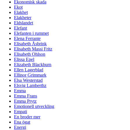
Ekonomisk skada
Ekot
Elakhet
Elakheter
Eldslandet
Elefant
Elefanten i rummet
Elena Ferrante
Elisabeth Åsbrink
Elisabeth Massi Fritz
Elisabeth Ohlson
Elissa Epel
Elizabeth Blackburn
Ellen Lagerblad
Ellinor Grimmark
Elsa Westerstad
Elsvig Lamberthz
Emma
Emma Frans
Emma Prytz
Emotionell utveckling
Empati
En broder mer
Ena ögat
Energi