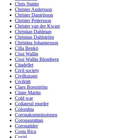
Chris Stattin
Christer Andersson
Christer Danielsson
Christer Pettersson
Christer van der Kwast
Christian Dahlman
Christian Dahlström
Christina Johannesson
Cilla Benkö
Cissi Wallin
Cissi Wallin Blomberg
Citadellet
Civil society
Civilkurage
Civilrätt
Claes Borgström
Claire Martin
Cold war
Collateral murder
Colombia
Coronakommissionen
Coronasmittan
Coronatider
Costa Rica
Covid