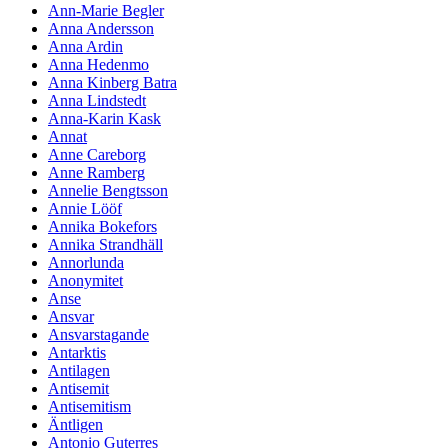
Ann-Marie Begler
Anna Andersson
Anna Ardin
Anna Hedenmo
Anna Kinberg Batra
Anna Lindstedt
Anna-Karin Kask
Annat
Anne Careborg
Anne Ramberg
Annelie Bengtsson
Annie Lööf
Annika Bokefors
Annika Strandhäll
Annorlunda
Anonymitet
Anse
Ansvar
Ansvarstagande
Antarktis
Antilagen
Antisemit
Antisemitism
Äntligen
Antonio Guterres