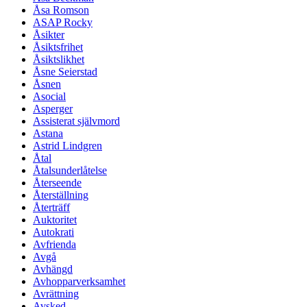
Åsa Romson
ASAP Rocky
Åsikter
Åsiktsfrihet
Åsiktslikhet
Åsne Seierstad
Åsnen
Asocial
Asperger
Assisterat självmord
Astana
Astrid Lindgren
Åtal
Åtalsunderlåtelse
Återseende
Återställning
Återträff
Auktoritet
Autokrati
Avfrienda
Avgå
Avhängd
Avhopparverksamhet
Avrättning
Avsked