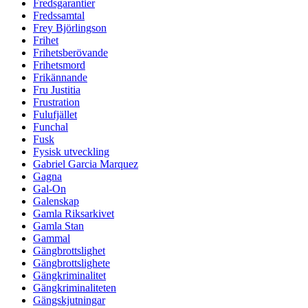
Fredsgarantier
Fredssamtal
Frey Björlingson
Frihet
Frihetsberövande
Frihetsmord
Frikännande
Fru Justitia
Frustration
Fulufjället
Funchal
Fusk
Fysisk utveckling
Gabriel Garcia Marquez
Gagna
Gal-On
Galenskap
Gamla Riksarkivet
Gamla Stan
Gammal
Gängbrottslighet
Gängbrottslighete
Gängkriminalitet
Gängkriminaliteten
Gängskjutningar