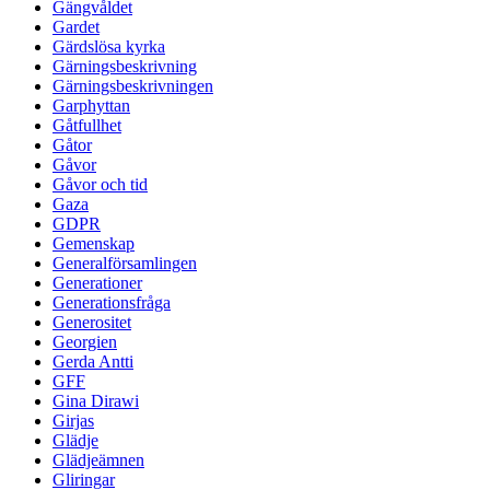
Gängvåldet
Gardet
Gärdslösa kyrka
Gärningsbeskrivning
Gärningsbeskrivningen
Garphyttan
Gåtfullhet
Gåtor
Gåvor
Gåvor och tid
Gaza
GDPR
Gemenskap
Generalförsamlingen
Generationer
Generationsfråga
Generositet
Georgien
Gerda Antti
GFF
Gina Dirawi
Girjas
Glädje
Glädjeämnen
Gliringar