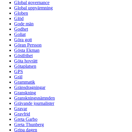
Global governance
Global uppvärmning
Globen
Glöd
Gode män
Godhet
Goliat
Göra gott
Göran Persson
Gösta Ekman
Göstfrihet
Göta hovrätt
Götaplatsen
GPS
Gräl
Grammatik
Gränsdragningar
Granskning
Granskningsnämnden
Grävande journalister
Gravar
Gravfrid
Greta Garbo
Greta Thunberg
Gripa dagen