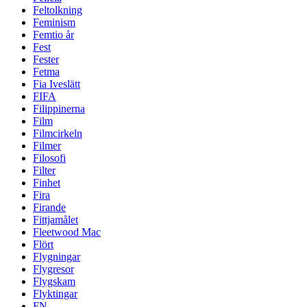
Feltolkning
Feminism
Femtio år
Fest
Fester
Fetma
Fia Iveslätt
FIFA
Filippinerna
Film
Filmcirkeln
Filmer
Filosofi
Filter
Finhet
Fira
Firande
Fittjamålet
Fleetwood Mac
Flört
Flygningar
Flygresor
Flygskam
Flyktingar
FN