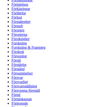
Förhandlingar
Förintelsen
Förklaringar
Förlåtelse
Förlust
Förmätenhet
Förnuft
Förorten
Förorterna
Försiktighet
Forskning
Forskning & Framsteg
Förskott
Försoning
Förstå
Förståelse
Förstånd
Försummelser
Försvar
Försvarligt
Försvarsställning
Försvunna föremål
Förtal
Förtalskassan
Förtroende