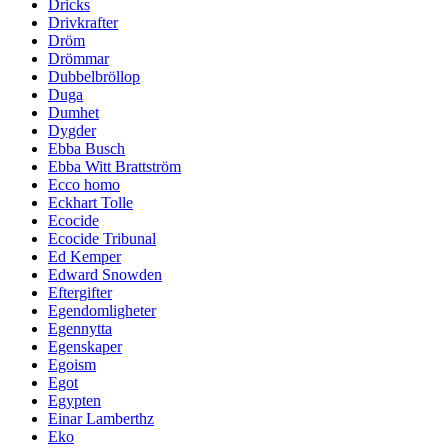
Dricks
Drivkrafter
Dröm
Drömmar
Dubbelbröllop
Duga
Dumhet
Dygder
Ebba Busch
Ebba Witt Brattström
Ecco homo
Eckhart Tolle
Ecocide
Ecocide Tribunal
Ed Kemper
Edward Snowden
Eftergifter
Egendomligheter
Egennytta
Egenskaper
Egoism
Egot
Egypten
Einar Lamberthz
Eko