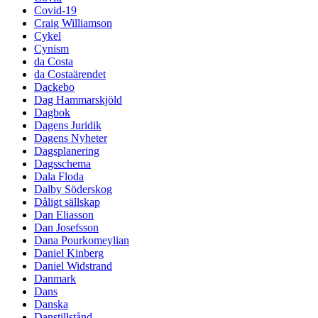
Covid-19
Craig Williamson
Cykel
Cynism
da Costa
da Costaärendet
Dackebo
Dag Hammarskjöld
Dagbok
Dagens Juridik
Dagens Nyheter
Dagsplanering
Dagsschema
Dala Floda
Dalby Söderskog
Dåligt sällskap
Dan Eliasson
Dan Josefsson
Dana Pourkomeylian
Daniel Kinberg
Daniel Widstrand
Danmark
Dans
Danska
Danstillstånd