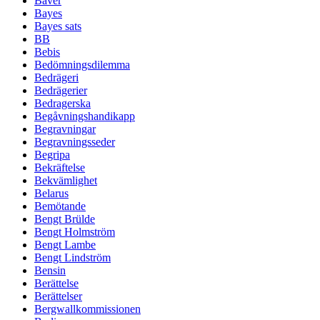
Bäver
Bayes
Bayes sats
BB
Bebis
Bedömningsdilemma
Bedrägeri
Bedrägerier
Bedragerska
Begåvningshandikapp
Begravningar
Begravningsseder
Begripa
Bekräftelse
Bekvämlighet
Belarus
Bemötande
Bengt Brülde
Bengt Holmström
Bengt Lambe
Bengt Lindström
Bensin
Berättelse
Berättelser
Bergwallkommissionen