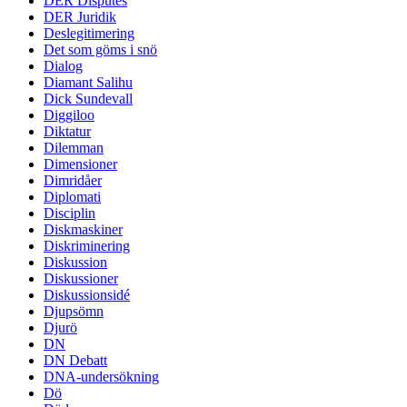
DER Disputes
DER Juridik
Deslegitimering
Det som göms i snö
Dialog
Diamant Salihu
Dick Sundevall
Diggiloo
Diktatur
Dilemman
Dimensioner
Dimridåer
Diplomati
Disciplin
Diskmaskiner
Diskriminering
Diskussion
Diskussioner
Diskussionsidé
Djupsömn
Djurö
DN
DN Debatt
DNA-undersökning
Dö