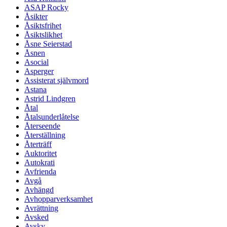
ASAP Rocky
Åsikter
Åsiktsfrihet
Åsiktslikhet
Åsne Seierstad
Åsnen
Asocial
Asperger
Assisterat självmord
Astana
Astrid Lindgren
Åtal
Åtalsunderlåtelse
Återseende
Återställning
Återträff
Auktoritet
Autokrati
Avfrienda
Avgå
Avhängd
Avhopparverksamhet
Avrättning
Avsked
Avsky