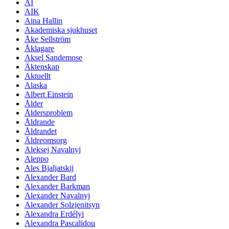
AI
AIK
Aina Hallin
Akademiska sjukhuset
Åke Sellström
Åklagare
Aksel Sandemose
Äktenskap
Aktuellt
Alaska
Albert Einstein
Ålder
Åldersproblem
Åldrande
Åldrandet
Äldreomsorg
Aleksej Navalnyj
Aleppo
Ales Bjaljatskij
Alexander Bard
Alexander Barkman
Alexander Navalnyj
Alexander Solzjenitsyn
Alexandra Erdélyi
Alexandra Pascalidou