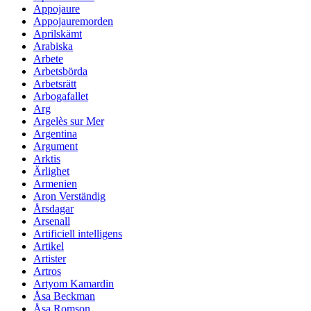
Appojaure
Appojauremorden
Aprilskämt
Arabiska
Arbete
Arbetsbörda
Arbetsrätt
Arbogafallet
Arg
Argelès sur Mer
Argentina
Argument
Arktis
Ärlighet
Armenien
Aron Verständig
Årsdagar
Arsenall
Artificiell intelligens
Artikel
Artister
Artros
Artyom Kamardin
Åsa Beckman
Åsa Romson