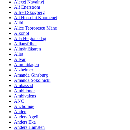
Alexej Navalnyj
Alf Enerström
Alfred Skogberg
Ali Hosseini Khomenei
Alibi
Alice Teororescu Måne
Alkohol
Alla Helgons dag
Alliansfrihet
Allmänläkaren
Allra
Allvar
Alumnidagen
Alzheimer
Amanda Ginsburg
Amanda Sokolnicki
Ambassad
Ambitioner
Ambivalens
ANC
Anchorage
Anden
Anders Agell
Anders Eka
Anders Hamsten