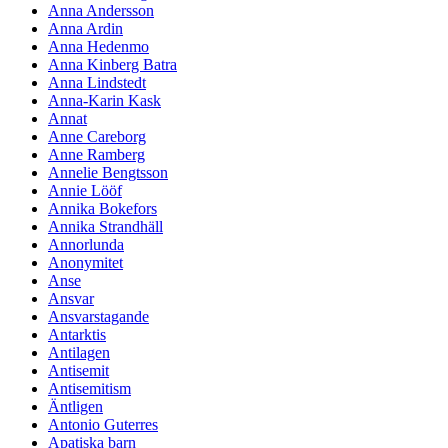
Anna Andersson
Anna Ardin
Anna Hedenmo
Anna Kinberg Batra
Anna Lindstedt
Anna-Karin Kask
Annat
Anne Careborg
Anne Ramberg
Annelie Bengtsson
Annie Lööf
Annika Bokefors
Annika Strandhäll
Annorlunda
Anonymitet
Anse
Ansvar
Ansvarstagande
Antarktis
Antilagen
Antisemit
Antisemitism
Äntligen
Antonio Guterres
Apatiska barn