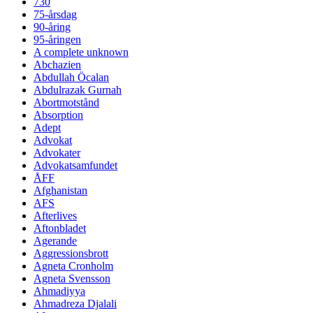
730
75-årsdag
90-åring
95-åringen
A complete unknown
Abchazien
Abdullah Öcalan
Abdulrazak Gurnah
Abortmotstånd
Absorption
Adept
Advokat
Advokater
Advokatsamfundet
ÅFF
Afghanistan
AFS
Afterlives
Aftonbladet
Agerande
Aggressionsbrott
Agneta Cronholm
Agneta Svensson
Ahmadiyya
Ahmadreza Djalali