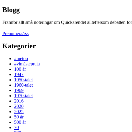
Blogg
Framför allt små noteringar om Quickärendet allteftersom debatten fort
Prenumera/rss
Kategorier
#metoo
#vimåsteprata
100 år
1947
1950-talet
1960-talet
1969
1970-talet
2016
2020
2025
50 år
500 år
70