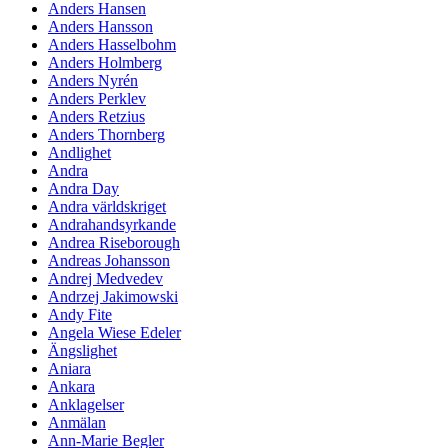
Anders Hansen
Anders Hansson
Anders Hasselbohm
Anders Holmberg
Anders Nyrén
Anders Perklev
Anders Retzius
Anders Thornberg
Andlighet
Andra
Andra Day
Andra världskriget
Andrahandsyrkande
Andrea Riseborough
Andreas Johansson
Andrej Medvedev
Andrzej Jakimowski
Andy Fite
Angela Wiese Edeler
Ängslighet
Aniara
Ankara
Anklagelser
Anmälan
Ann-Marie Begler