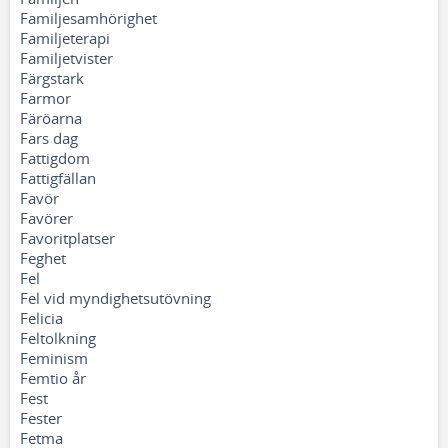
Familjesamhörighet
Familjeterapi
Familjetvister
Färgstark
Farmor
Färöarna
Fars dag
Fattigdom
Fattigfällan
Favör
Favörer
Favoritplatser
Feghet
Fel
Fel vid myndighetsutövning
Felicia
Feltolkning
Feminism
Femtio år
Fest
Fester
Fetma