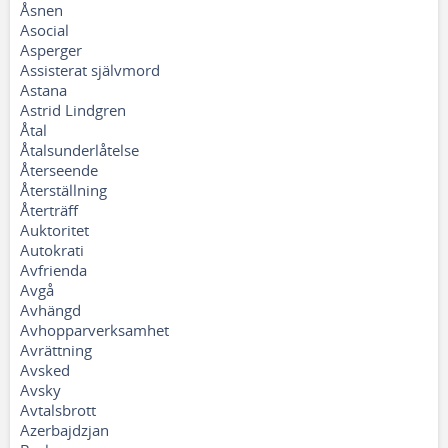
Åsnen
Asocial
Asperger
Assisterat självmord
Astana
Astrid Lindgren
Åtal
Åtalsunderlåtelse
Återseende
Återställning
Återträff
Auktoritet
Autokrati
Avfrienda
Avgå
Avhängd
Avhopparverksamhet
Avrättning
Avsked
Avsky
Avtalsbrott
Azerbajdzjan