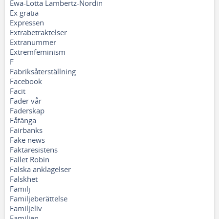
Ewa-Lotta Lambertz-Nordin
Ex gratia
Expressen
Extrabetraktelser
Extranummer
Extremfeminism
F
Fabriksåterställning
Facebook
Facit
Fader vår
Faderskap
Fåfänga
Fairbanks
Fake news
Faktaresistens
Fallet Robin
Falska anklagelser
Falskhet
Familj
Familjeberättelse
Familjeliv
Familjen