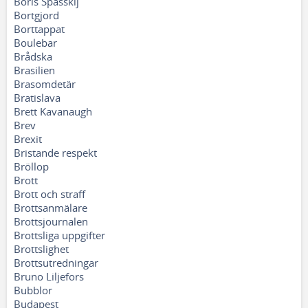
Boris Spasskij
Bortgjord
Borttappat
Boulebar
Brådska
Brasilien
Brasomdetär
Bratislava
Brett Kavanaugh
Brev
Brexit
Bristande respekt
Bröllop
Brott
Brott och straff
Brottsanmälare
Brottsjournalen
Brottsliga uppgifter
Brottslighet
Brottsutredningar
Bruno Liljefors
Bubblor
Budapest