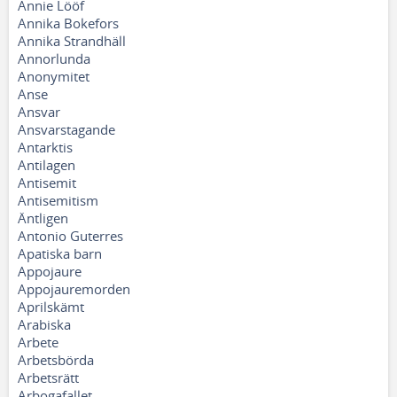
Annie Lööf
Annika Bokefors
Annika Strandhäll
Annorlunda
Anonymitet
Anse
Ansvar
Ansvarstagande
Antarktis
Antilagen
Antisemit
Antisemitism
Äntligen
Antonio Guterres
Apatiska barn
Appojaure
Appojauremorden
Aprilskämt
Arabiska
Arbete
Arbetsbörda
Arbetsrätt
Arbogafallet