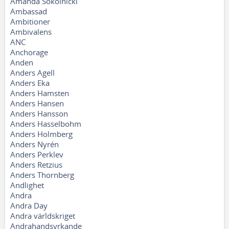
Amanda Sokolnicki
Ambassad
Ambitioner
Ambivalens
ANC
Anchorage
Anden
Anders Agell
Anders Eka
Anders Hamsten
Anders Hansen
Anders Hansson
Anders Hasselbohm
Anders Holmberg
Anders Nyrén
Anders Perklev
Anders Retzius
Anders Thornberg
Andlighet
Andra
Andra Day
Andra världskriget
Andrahandsyrkande