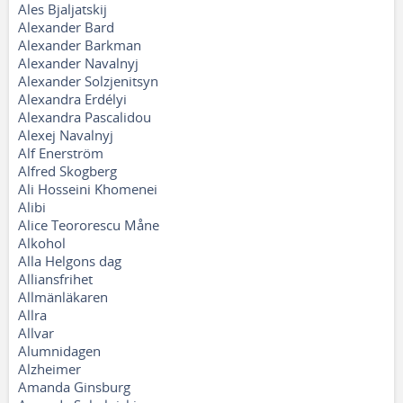
Ales Bjaljatskij
Alexander Bard
Alexander Barkman
Alexander Navalnyj
Alexander Solzjenitsyn
Alexandra Erdélyi
Alexandra Pascalidou
Alexej Navalnyj
Alf Enerström
Alfred Skogberg
Ali Hosseini Khomenei
Alibi
Alice Teororescu Måne
Alkohol
Alla Helgons dag
Alliansfrihet
Allmänläkaren
Allra
Allvar
Alumnidagen
Alzheimer
Amanda Ginsburg