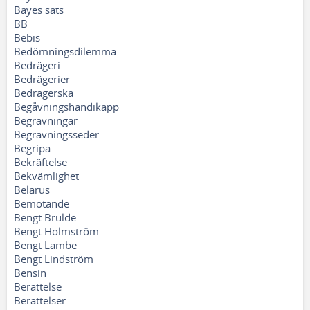
Bayes sats
BB
Bebis
Bedömningsdilemma
Bedrägeri
Bedrägerier
Bedragerska
Begåvningshandikapp
Begravningar
Begravningsseder
Begripa
Bekräftelse
Bekvämlighet
Belarus
Bemötande
Bengt Brülde
Bengt Holmström
Bengt Lambe
Bengt Lindström
Bensin
Berättelse
Berättelser