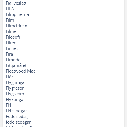
Fia Iveslätt
FIFA
Filippinerna
Film
Filmcirkeln
Filmer
Filosofi
Filter
Finhet
Fira
Firande
Fittjamålet
Fleetwood Mac
Flört
Flygningar
Flygresor
Flygskam
Flyktingar
FN
FN-stadgan
Födelsedag
födelsedagar