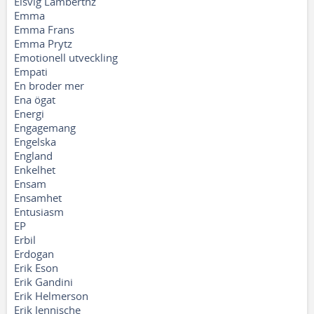
Elsvig Lamberthz
Emma
Emma Frans
Emma Prytz
Emotionell utveckling
Empati
En broder mer
Ena ögat
Energi
Engagemang
Engelska
England
Enkelhet
Ensam
Ensamhet
Entusiasm
EP
Erbil
Erdogan
Erik Eson
Erik Gandini
Erik Helmerson
Erik Jennische