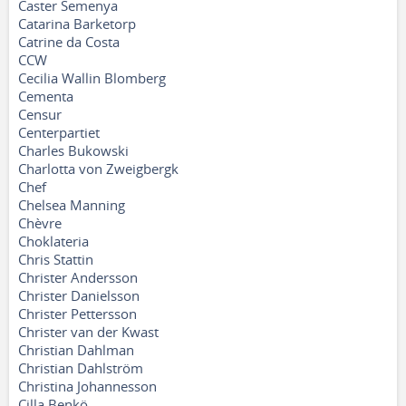
Caster Semenya
Catarina Barketorp
Catrine da Costa
CCW
Cecilia Wallin Blomberg
Cementa
Censur
Centerpartiet
Charles Bukowski
Charlotta von Zweigbergk
Chef
Chelsea Manning
Chèvre
Choklateria
Chris Stattin
Christer Andersson
Christer Danielsson
Christer Pettersson
Christer van der Kwast
Christian Dahlman
Christian Dahlström
Christina Johannesson
Cilla Benkö