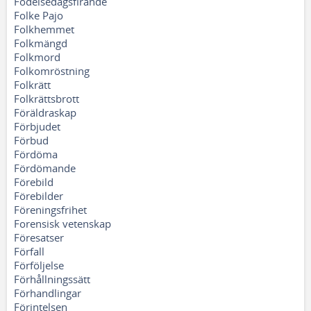
Födelsedagsfirande
Folke Pajo
Folkhemmet
Folkmängd
Folkmord
Folkomröstning
Folkrätt
Folkrättsbrott
Föräldraskap
Förbjudet
Förbud
Fördöma
Fördömande
Förebild
Förebilder
Föreningsfrihet
Forensisk vetenskap
Föresatser
Förfall
Förföljelse
Förhållningssätt
Förhandlingar
Förintelsen