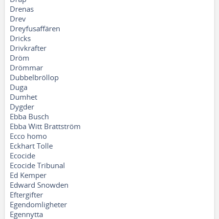
Drenas
Drev
Dreyfusaffären
Dricks
Drivkrafter
Dröm
Drömmar
Dubbelbröllop
Duga
Dumhet
Dygder
Ebba Busch
Ebba Witt Brattström
Ecco homo
Eckhart Tolle
Ecocide
Ecocide Tribunal
Ed Kemper
Edward Snowden
Eftergifter
Egendomligheter
Egennytta