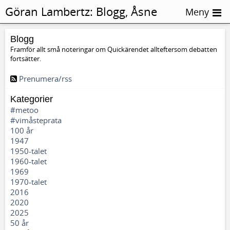
Göran Lambertz:
Blogg, Åsne
Meny
Seierstad
Blogg
Framför allt små noteringar om Quickärendet allteftersom debatten
fortsätter.
Prenumera/rss
Kategorier
#metoo
#vimåsteprata
100 år
1947
1950-talet
1960-talet
1969
1970-talet
2016
2020
2025
50 år