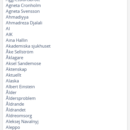
Agneta Cronholm
Agneta Svensson
Ahmadiyya
Ahmadreza Djalali
AI
AIK
Aina Hallin
Akademiska sjukhuset
Åke Sellström
Åklagare
Aksel Sandemose
Äktenskap
Aktuellt
Alaska
Albert Einstein
Ålder
Åldersproblem
Åldrande
Åldrandet
Äldreomsorg
Aleksej Navalnyj
Aleppo