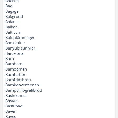
Backup
Bad
Bagage
Bakgrund
Balans
Balkan
Balticum
Baltutlämningen
Bankkultur
Banyuls sur Mer
Barcelona
Barn
Barnbarn
Barndomen
Barnförhör
Barnfridsbrott
Barnkonventionen
Barnpornografibrott
Basinkomst
Båstad
Bastubad
Bäver
Bayes