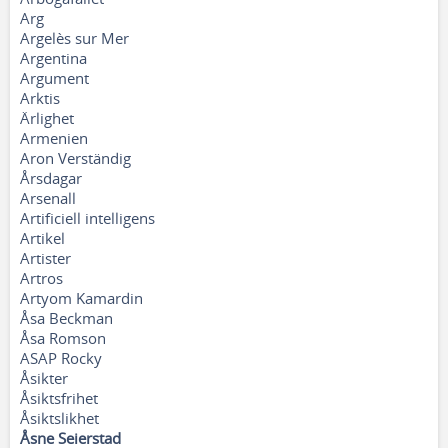
Arg
Argelès sur Mer
Argentina
Argument
Arktis
Ärlighet
Armenien
Aron Verständig
Årsdagar
Arsenall
Artificiell intelligens
Artikel
Artister
Artros
Artyom Kamardin
Åsa Beckman
Åsa Romson
ASAP Rocky
Åsikter
Åsiktsfrihet
Åsiktslikhet
Åsne Seierstad