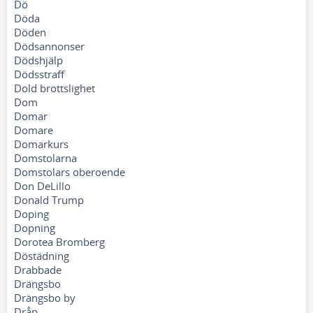
Dö
Döda
Döden
Dödsannonser
Dödshjälp
Dödsstraff
Dold brottslighet
Dom
Domar
Domare
Domarkurs
Domstolarna
Domstolars oberoende
Don DeLillo
Donald Trump
Doping
Dopning
Dorotea Bromberg
Döstädning
Drabbade
Drängsbo
Drängsbo by
Dråp