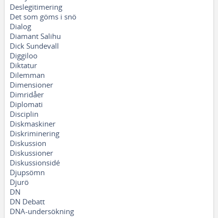
Deslegitimering
Det som göms i snö
Dialog
Diamant Salihu
Dick Sundevall
Diggiloo
Diktatur
Dilemman
Dimensioner
Dimridåer
Diplomati
Disciplin
Diskmaskiner
Diskriminering
Diskussion
Diskussioner
Diskussionsidé
Djupsömn
Djurö
DN
DN Debatt
DNA-undersökning