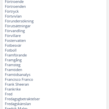
Förtroende
Förtroenden
Förtryck
Förtvivlan
Förundersökning
Förutsättningar
Förvandling
Förvillare
Fostervatten
Fotbesvär
Fotboll
Framförande
Framgång
Framsteg
Framtiden
Framtidsanalys
Francisco Franco
Frank Sheeran
Frankrike
Fred
Fredagsgbetraktelser
Fredagskänslan
Fredrik Malm