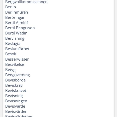
Bergwallkommissionen
Berlin
Berlinmuren
Beröringar
Bertil Almlöf
Bertil Bengtsson
Bertil Wedin
Bervisning
Beslagta
Beslutsförhet
Besök
Besserwisser
Besvikelse
Betyg
Betygsättning
Bevisbörda
Beviskrav
Beviskravet
Bevisning
Bevisningen
Bevisvärde
Bevisvärden
Bevisvärdering