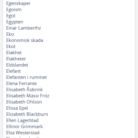
Egenskaper
Egoism
Egot
Egypten
Einar Lamberthz
Eko
Ekonomisk skada
Ekot
Elakhet
Elakheter
Eldslandet
Elefant
Elefanten i rummet
Elena Ferrante
Elisabeth Åsbrink
Elisabeth Massi Fritz
Elisabeth Ohlson
Elissa Epel
Elizabeth Blackburn
Ellen Lagerblad
Ellinor Grimmark
Elsa Westerstad