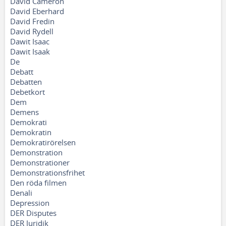
David Cameron
David Eberhard
David Fredin
David Rydell
Dawit Isaac
Dawit Isaak
De
Debatt
Debatten
Debetkort
Dem
Demens
Demokrati
Demokratin
Demokratirörelsen
Demonstration
Demonstrationer
Demonstrationsfrihet
Den röda filmen
Denali
Depression
DER Disputes
DER Juridik