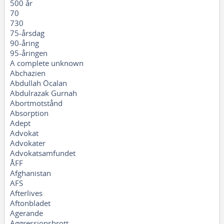
500 år
70
730
75-årsdag
90-åring
95-åringen
A complete unknown
Abchazien
Abdullah Öcalan
Abdulrazak Gurnah
Abortmotstånd
Absorption
Adept
Advokat
Advokater
Advokatsamfundet
ÅFF
Afghanistan
AFS
Afterlives
Aftonbladet
Agerande
Aggressionsbrott