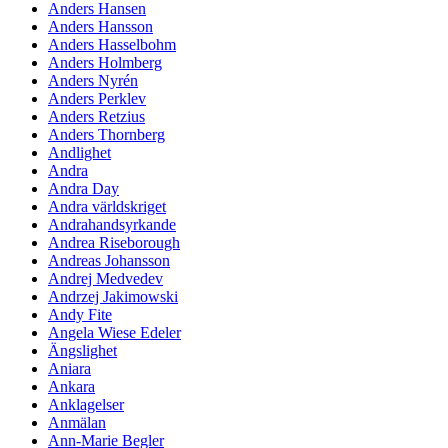
Anders Hansen
Anders Hansson
Anders Hasselbohm
Anders Holmberg
Anders Nyrén
Anders Perklev
Anders Retzius
Anders Thornberg
Andlighet
Andra
Andra Day
Andra världskriget
Andrahandsyrkande
Andrea Riseborough
Andreas Johansson
Andrej Medvedev
Andrzej Jakimowski
Andy Fite
Angela Wiese Edeler
Ängslighet
Aniara
Ankara
Anklagelser
Anmälan
Ann-Marie Begler