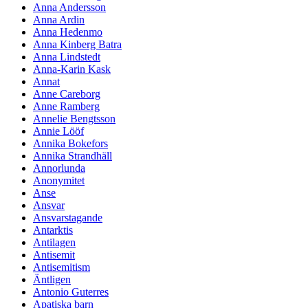
Anna Andersson
Anna Ardin
Anna Hedenmo
Anna Kinberg Batra
Anna Lindstedt
Anna-Karin Kask
Annat
Anne Careborg
Anne Ramberg
Annelie Bengtsson
Annie Lööf
Annika Bokefors
Annika Strandhäll
Annorlunda
Anonymitet
Anse
Ansvar
Ansvarstagande
Antarktis
Antilagen
Antisemit
Antisemitism
Äntligen
Antonio Guterres
Apatiska barn