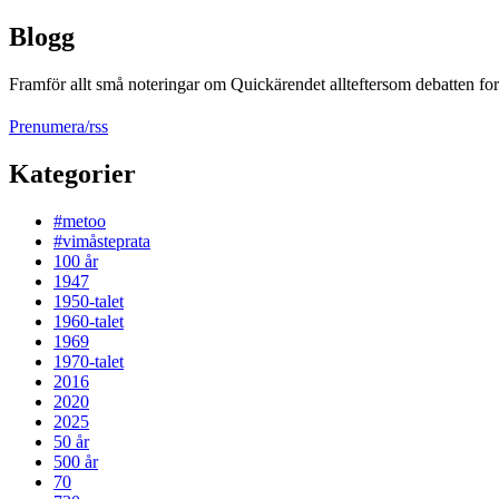
Blogg
Framför allt små noteringar om Quickärendet allteftersom debatten fort
Prenumera/rss
Kategorier
#metoo
#vimåsteprata
100 år
1947
1950-talet
1960-talet
1969
1970-talet
2016
2020
2025
50 år
500 år
70