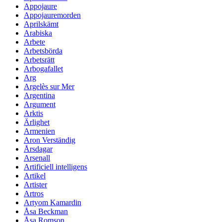
Appojaure
Appojauremorden
Aprilskämt
Arabiska
Arbete
Arbetsbörda
Arbetsrätt
Arbogafallet
Arg
Argelès sur Mer
Argentina
Argument
Arktis
Ärlighet
Armenien
Aron Verständig
Årsdagar
Arsenall
Artificiell intelligens
Artikel
Artister
Artros
Artyom Kamardin
Åsa Beckman
Åsa Romson