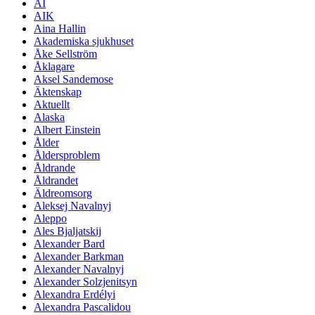
AI
AIK
Aina Hallin
Akademiska sjukhuset
Åke Sellström
Åklagare
Aksel Sandemose
Äktenskap
Aktuellt
Alaska
Albert Einstein
Ålder
Åldersproblem
Åldrande
Åldrandet
Äldreomsorg
Aleksej Navalnyj
Aleppo
Ales Bjaljatskij
Alexander Bard
Alexander Barkman
Alexander Navalnyj
Alexander Solzjenitsyn
Alexandra Erdélyi
Alexandra Pascalidou