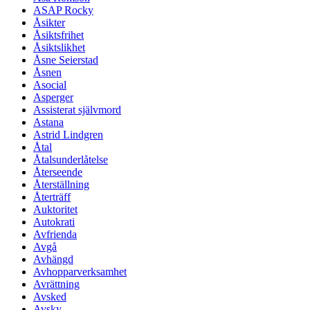
ASAP Rocky
Åsikter
Åsiktsfrihet
Åsiktslikhet
Åsne Seierstad
Åsnen
Asocial
Asperger
Assisterat självmord
Astana
Astrid Lindgren
Åtal
Åtalsunderlåtelse
Återseende
Återställning
Återträff
Auktoritet
Autokrati
Avfrienda
Avgå
Avhängd
Avhopparverksamhet
Avrättning
Avsked
Avsky