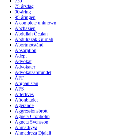
730
75-årsdag
90-åring
95-åringen
A complete unknown
Abchazien
Abdullah Öcalan
Abdulrazak Gurnah
Abortmotstånd
Absorption
Adept
Advokat
Advokater
Advokatsamfundet
ÅFF
Afghanistan
AFS
Afterlives
Aftonbladet
Agerande
Aggressionsbrott
Agneta Cronholm
Agneta Svensson
Ahmadiyya
Ahmadreza Djalali