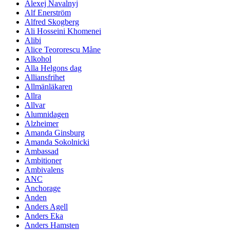
Alexej Navalnyj
Alf Enerström
Alfred Skogberg
Ali Hosseini Khomenei
Alibi
Alice Teororescu Måne
Alkohol
Alla Helgons dag
Alliansfrihet
Allmänläkaren
Allra
Allvar
Alumnidagen
Alzheimer
Amanda Ginsburg
Amanda Sokolnicki
Ambassad
Ambitioner
Ambivalens
ANC
Anchorage
Anden
Anders Agell
Anders Eka
Anders Hamsten