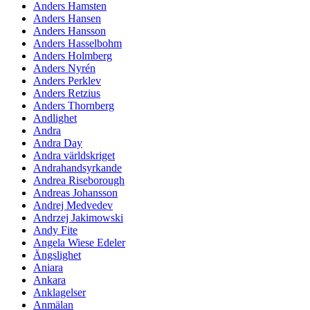
Anders Hamsten
Anders Hansen
Anders Hansson
Anders Hasselbohm
Anders Holmberg
Anders Nyrén
Anders Perklev
Anders Retzius
Anders Thornberg
Andlighet
Andra
Andra Day
Andra världskriget
Andrahandsyrkande
Andrea Riseborough
Andreas Johansson
Andrej Medvedev
Andrzej Jakimowski
Andy Fite
Angela Wiese Edeler
Ängslighet
Aniara
Ankara
Anklagelser
Anmälan