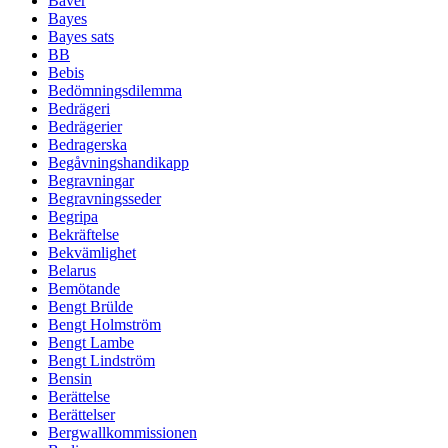
Bäver
Bayes
Bayes sats
BB
Bebis
Bedömningsdilemma
Bedrägeri
Bedrägerier
Bedragerska
Begåvningshandikapp
Begravningar
Begravningsseder
Begripa
Bekräftelse
Bekvämlighet
Belarus
Bemötande
Bengt Brülde
Bengt Holmström
Bengt Lambe
Bengt Lindström
Bensin
Berättelse
Berättelser
Bergwallkommissionen