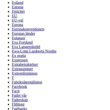
Estland
Estonia
Etnicitet
EU
EU-val
Europa
Europakonventionen
Europas länder
Eutanasi
Eva Forslund
Eva Langenskiöld
Ewa-Lotta Lambertz-Nordin
Ex gratia
Expressen
Extrabetraktelser
Extranummer
Extremfeminism
F
Fabriksåterställning
Facebook
Facit
Fader vår
Faderskap
Fåfänga
Fairbanks