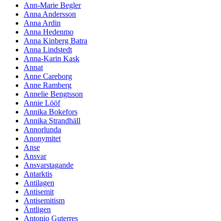
Ann-Marie Begler
Anna Andersson
Anna Ardin
Anna Hedenmo
Anna Kinberg Batra
Anna Lindstedt
Anna-Karin Kask
Annat
Anne Careborg
Anne Ramberg
Annelie Bengtsson
Annie Lööf
Annika Bokefors
Annika Strandhäll
Annorlunda
Anonymitet
Anse
Ansvar
Ansvarstagande
Antarktis
Antilagen
Antisemit
Antisemitism
Äntligen
Antonio Guterres