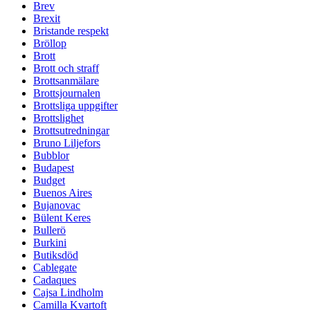
Brev
Brexit
Bristande respekt
Bröllop
Brott
Brott och straff
Brottsanmälare
Brottsjournalen
Brottsliga uppgifter
Brottslighet
Brottsutredningar
Bruno Liljefors
Bubblor
Budapest
Budget
Buenos Aires
Bujanovac
Bülent Keres
Bullerö
Burkini
Butiksdöd
Cablegate
Cadaques
Cajsa Lindholm
Camilla Kvartoft