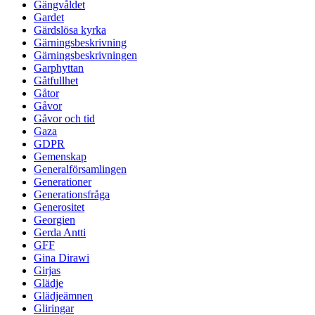
Gängvåldet
Gardet
Gärdslösa kyrka
Gärningsbeskrivning
Gärningsbeskrivningen
Garphyttan
Gåtfullhet
Gåtor
Gåvor
Gåvor och tid
Gaza
GDPR
Gemenskap
Generalförsamlingen
Generationer
Generationsfråga
Generositet
Georgien
Gerda Antti
GFF
Gina Dirawi
Girjas
Glädje
Glädjeämnen
Gliringar