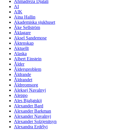
Ahmadreza Djalali
AI
AIK
Aina Hallin
Akademiska sjukhuset
Åke Sellström
Åklagare
Aksel Sandemose
Äktenskap
Aktuellt
Alaska
Albert Einstein
Ålder
Åldersproblem
Åldrande
Åldrandet
Äldreomsorg
Aleksej Navalnyj
Aleppo
Ales Bjaljatskij
Alexander Bard
Alexander Barkman
Alexander Navalnyj
Alexander Solzjenitsyn
Alexandra Erdélyi