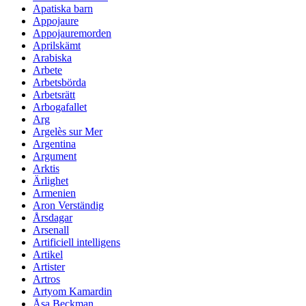
Apatiska barn
Appojaure
Appojauremorden
Aprilskämt
Arabiska
Arbete
Arbetsbörda
Arbetsrätt
Arbogafallet
Arg
Argelès sur Mer
Argentina
Argument
Arktis
Ärlighet
Armenien
Aron Verständig
Årsdagar
Arsenall
Artificiell intelligens
Artikel
Artister
Artros
Artyom Kamardin
Åsa Beckman