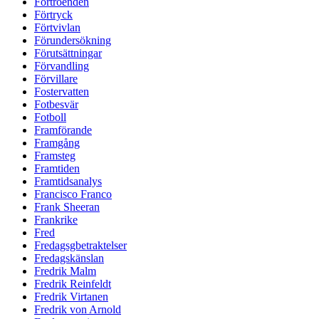
Förtroenden
Förtryck
Förtvivlan
Förundersökning
Förutsättningar
Förvandling
Förvillare
Fostervatten
Fotbesvär
Fotboll
Framförande
Framgång
Framsteg
Framtiden
Framtidsanalys
Francisco Franco
Frank Sheeran
Frankrike
Fred
Fredagsgbetraktelser
Fredagskänslan
Fredrik Malm
Fredrik Reinfeldt
Fredrik Virtanen
Fredrik von Arnold