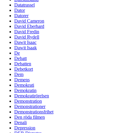
Datatrassel
Dator
Datorer
David Cameron
David Eberhard
David Fredin
David Rydell
Dawit Isaac
Dawit Isaak
De
Debatt
Debatten
Debetkort
Dem
Demens
Demokrati
Demokratin
Demokratirörelsen
Demonstration
Demonstrationer
Demonstrationsfrihet
Den röda filmen
Denali
Depression