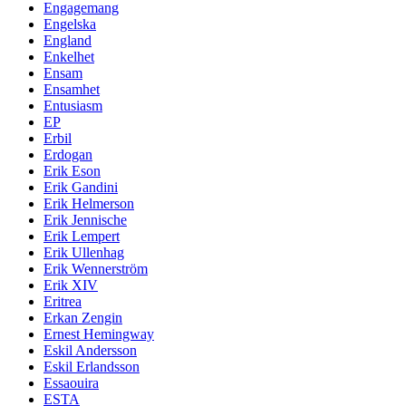
Engagemang
Engelska
England
Enkelhet
Ensam
Ensamhet
Entusiasm
EP
Erbil
Erdogan
Erik Eson
Erik Gandini
Erik Helmerson
Erik Jennische
Erik Lempert
Erik Ullenhag
Erik Wennerström
Erik XIV
Eritrea
Erkan Zengin
Ernest Hemingway
Eskil Andersson
Eskil Erlandsson
Essaouira
ESTA