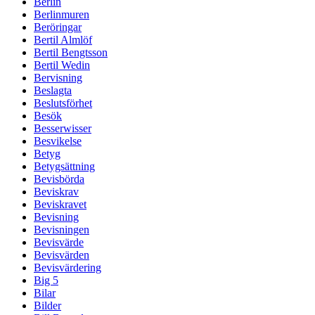
Berlin
Berlinmuren
Beröringar
Bertil Almlöf
Bertil Bengtsson
Bertil Wedin
Bervisning
Beslagta
Beslutsförhet
Besök
Besserwisser
Besvikelse
Betyg
Betygsättning
Bevisbörda
Beviskrav
Beviskravet
Bevisning
Bevisningen
Bevisvärde
Bevisvärden
Bevisvärdering
Big 5
Bilar
Bilder