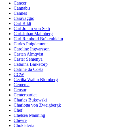
Cancer
Cannabis
Cannes
Caravaggio
Carl Bildt
Carl Johan von Seth
Carl-Johan Malmberg
Carl.Reinhold Bråkenhielm
Carles Puigdemont
Caroline Ingvarsson
Casten Almqvist
Caster Semenya
Catarina Barketorp
Catrine da Costa
CCW
Cecilia Wallin Blomberg
Cementa
Censur
Centerpartiet
Charles Bukowski
Charlotta von Zweigbergk
Chef
Chelsea Manning
Chèvre
Choklateria