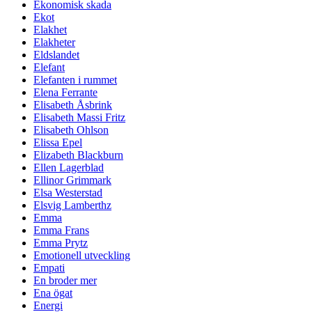
Ekonomisk skada
Ekot
Elakhet
Elakheter
Eldslandet
Elefant
Elefanten i rummet
Elena Ferrante
Elisabeth Åsbrink
Elisabeth Massi Fritz
Elisabeth Ohlson
Elissa Epel
Elizabeth Blackburn
Ellen Lagerblad
Ellinor Grimmark
Elsa Westerstad
Elsvig Lamberthz
Emma
Emma Frans
Emma Prytz
Emotionell utveckling
Empati
En broder mer
Ena ögat
Energi