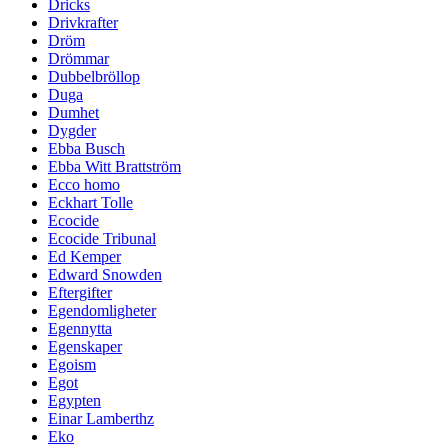
Dricks
Drivkrafter
Dröm
Drömmar
Dubbelbröllop
Duga
Dumhet
Dygder
Ebba Busch
Ebba Witt Brattström
Ecco homo
Eckhart Tolle
Ecocide
Ecocide Tribunal
Ed Kemper
Edward Snowden
Eftergifter
Egendomligheter
Egennytta
Egenskaper
Egoism
Egot
Egypten
Einar Lamberthz
Eko