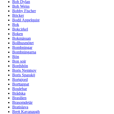
Bob Dylan
Bob Weiss
Bobby Fischer
Böcker
Bodil Appelquist
Bok
Bokcirkel
Boken
Bokmässan
Bollhusmötet
Bombningar
Bombningarna
Bön
Bon soir
Bordsbön
Boris Nemtsov
Boris Spasskij
Bortgjord
Borttappat
Boulebar
Brådska
Brasilien
Brasomdetär
Bratislava
Brett Kavanaugh