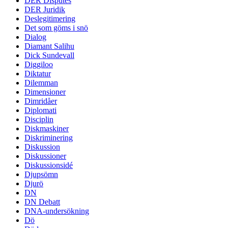
DER Disputes
DER Juridik
Deslegitimering
Det som göms i snö
Dialog
Diamant Salihu
Dick Sundevall
Diggiloo
Diktatur
Dilemman
Dimensioner
Dimridåer
Diplomati
Disciplin
Diskmaskiner
Diskriminering
Diskussion
Diskussioner
Diskussionsidé
Djupsömn
Djurö
DN
DN Debatt
DNA-undersökning
Dö