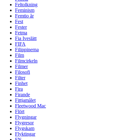
Feltolkning
Feminism
Femtio år
Fest
Fester
Fetma
Fia Iveslätt
FIFA
Filippinerna
Film
Filmcirkeln
Filmer
Filosofi
Filter
Finhet
Fira
Firande
Fittjamålet
Fleetwood Mac
Flört
Flygningar
Flygresor
Flygskam
Flyktingar
FN