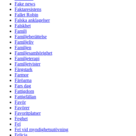
Fake news
Faktaresistens
Fallet Robin
Falska anklagelser
Falskhet
Familj
Familjeberättelse
Familjeliv
Familjen
Familjesamhörighet
Familjeterapi
Familjetvister
Färgstark
Farmor
Färöarna
Fars dag
Fattigdom
Fattigfällan
Favör
Favörer
Favoritplatser
Feghet
Fel
Fel vid myndighetsutövning
Felicia