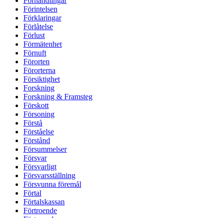
Förhandlingar
Förintelsen
Förklaringar
Förlåtelse
Förlust
Förmätenhet
Förnuft
Förorten
Förorterna
Försiktighet
Forskning
Forskning & Framsteg
Förskott
Försoning
Förstå
Förståelse
Förstånd
Försummelser
Försvar
Försvarligt
Försvarsställning
Försvunna föremål
Förtal
Förtalskassan
Förtroende