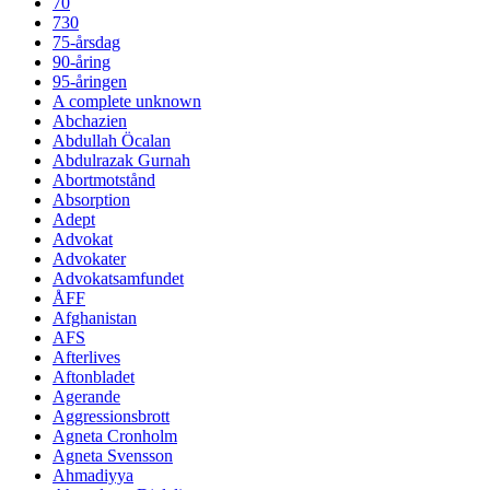
70
730
75-årsdag
90-åring
95-åringen
A complete unknown
Abchazien
Abdullah Öcalan
Abdulrazak Gurnah
Abortmotstånd
Absorption
Adept
Advokat
Advokater
Advokatsamfundet
ÅFF
Afghanistan
AFS
Afterlives
Aftonbladet
Agerande
Aggressionsbrott
Agneta Cronholm
Agneta Svensson
Ahmadiyya