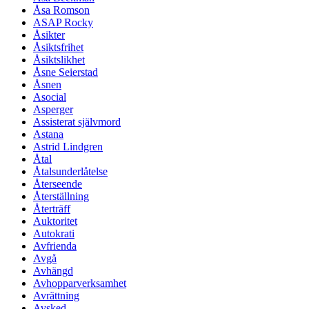
Åsa Romson
ASAP Rocky
Åsikter
Åsiktsfrihet
Åsiktslikhet
Åsne Seierstad
Åsnen
Asocial
Asperger
Assisterat självmord
Astana
Astrid Lindgren
Åtal
Åtalsunderlåtelse
Återseende
Återställning
Återträff
Auktoritet
Autokrati
Avfrienda
Avgå
Avhängd
Avhopparverksamhet
Avrättning
Avsked