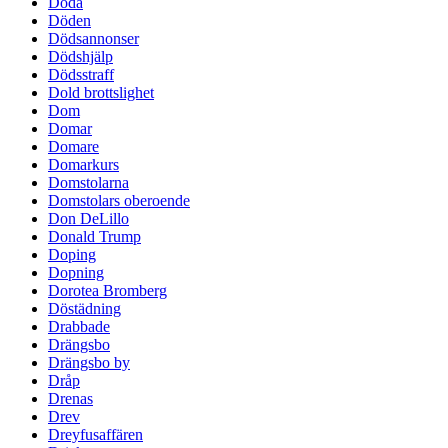
Döda
Döden
Dödsannonser
Dödshjälp
Dödsstraff
Dold brottslighet
Dom
Domar
Domare
Domarkurs
Domstolarna
Domstolars oberoende
Don DeLillo
Donald Trump
Doping
Dopning
Dorotea Bromberg
Döstädning
Drabbade
Drängsbo
Drängsbo by
Dråp
Drenas
Drev
Dreyfusaffären