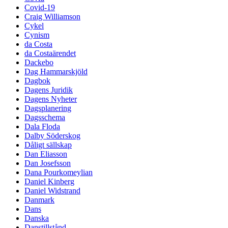
Covid-19
Craig Williamson
Cykel
Cynism
da Costa
da Costaärendet
Dackebo
Dag Hammarskjöld
Dagbok
Dagens Juridik
Dagens Nyheter
Dagsplanering
Dagsschema
Dala Floda
Dalby Söderskog
Dåligt sällskap
Dan Eliasson
Dan Josefsson
Dana Pourkomeylian
Daniel Kinberg
Daniel Widstrand
Danmark
Dans
Danska
Danstillstånd