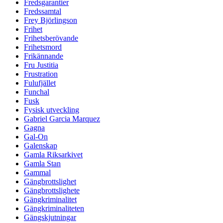
Fredsgarantier
Fredssamtal
Frey Björlingson
Frihet
Frihetsberövande
Frihetsmord
Frikännande
Fru Justitia
Frustration
Fulufjället
Funchal
Fusk
Fysisk utveckling
Gabriel Garcia Marquez
Gagna
Gal-On
Galenskap
Gamla Riksarkivet
Gamla Stan
Gammal
Gängbrottslighet
Gängbrottslighete
Gängkriminalitet
Gängkriminaliteten
Gängskjutningar