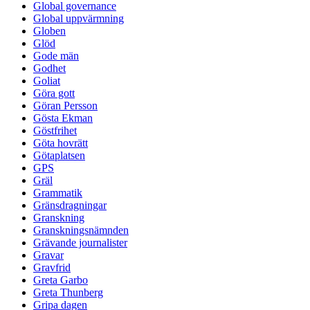
Global governance
Global uppvärmning
Globen
Glöd
Gode män
Godhet
Goliat
Göra gott
Göran Persson
Gösta Ekman
Göstfrihet
Göta hovrätt
Götaplatsen
GPS
Gräl
Grammatik
Gränsdragningar
Granskning
Granskningsnämnden
Grävande journalister
Gravar
Gravfrid
Greta Garbo
Greta Thunberg
Gripa dagen