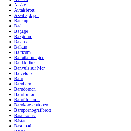
Avsky
Avtalsbrott
Azerbajdzjan
Backup
Bad
Bagage
Bakgrund
Balans
Balkan
Balticum
Baltutlämningen
Bankkultur
Banyuls sur Mer
Barcelona
Barn
Barnbarn
Barndomen
Barnförhör
Barnfridsbrott
Barnkonventionen
Barnpornografibrott
Basinkomst
Båstad
Bastubad