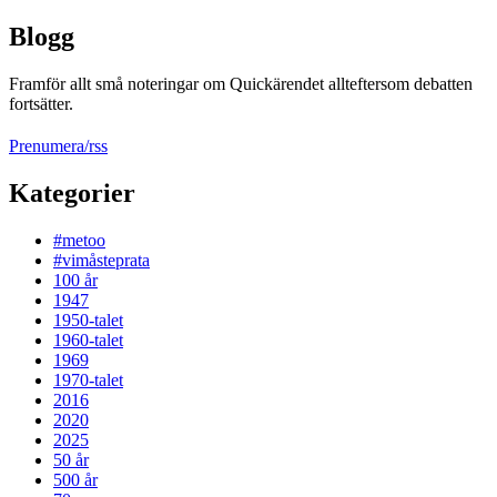
Blogg
Framför allt små noteringar om Quickärendet allteftersom debatten
fortsätter.
Prenumera/rss
Kategorier
#metoo
#vimåsteprata
100 år
1947
1950-talet
1960-talet
1969
1970-talet
2016
2020
2025
50 år
500 år