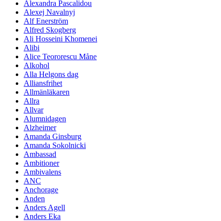
Alexandra Pascalidou
Alexej Navalnyj
Alf Enerström
Alfred Skogberg
Ali Hosseini Khomenei
Alibi
Alice Teororescu Måne
Alkohol
Alla Helgons dag
Alliansfrihet
Allmänläkaren
Allra
Allvar
Alumnidagen
Alzheimer
Amanda Ginsburg
Amanda Sokolnicki
Ambassad
Ambitioner
Ambivalens
ANC
Anchorage
Anden
Anders Agell
Anders Eka