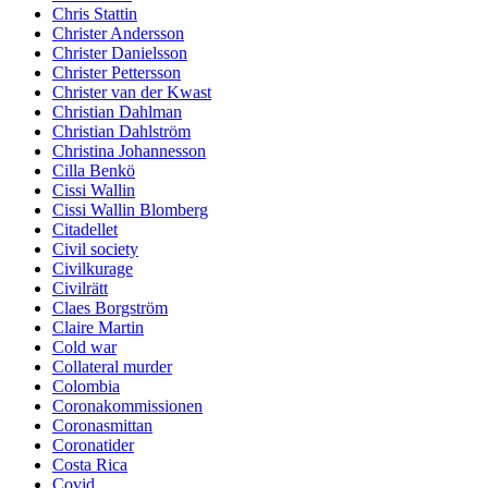
Chris Stattin
Christer Andersson
Christer Danielsson
Christer Pettersson
Christer van der Kwast
Christian Dahlman
Christian Dahlström
Christina Johannesson
Cilla Benkö
Cissi Wallin
Cissi Wallin Blomberg
Citadellet
Civil society
Civilkurage
Civilrätt
Claes Borgström
Claire Martin
Cold war
Collateral murder
Colombia
Coronakommissionen
Coronasmittan
Coronatider
Costa Rica
Covid