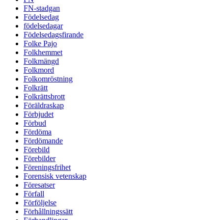
FN-stadgan
Födelsedag
födelsedagar
Födelsedagsfirande
Folke Pajo
Folkhemmet
Folkmängd
Folkmord
Folkomröstning
Folkrätt
Folkrättsbrott
Föräldraskap
Förbjudet
Förbud
Fördöma
Fördömande
Förebild
Förebilder
Föreningsfrihet
Forensisk vetenskap
Föresatser
Förfall
Förföljelse
Förhållningssätt