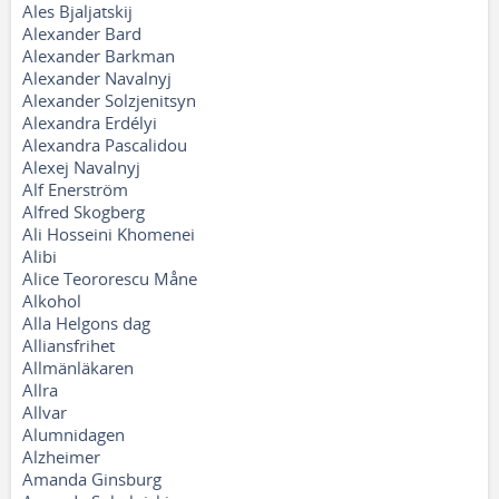
Ales Bjaljatskij
Alexander Bard
Alexander Barkman
Alexander Navalnyj
Alexander Solzjenitsyn
Alexandra Erdélyi
Alexandra Pascalidou
Alexej Navalnyj
Alf Enerström
Alfred Skogberg
Ali Hosseini Khomenei
Alibi
Alice Teororescu Måne
Alkohol
Alla Helgons dag
Alliansfrihet
Allmänläkaren
Allra
Allvar
Alumnidagen
Alzheimer
Amanda Ginsburg