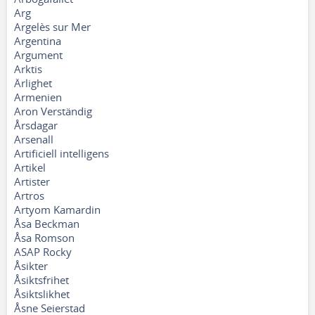
Arg
Argelès sur Mer
Argentina
Argument
Arktis
Ärlighet
Armenien
Aron Verständig
Årsdagar
Arsenall
Artificiell intelligens
Artikel
Artister
Artros
Artyom Kamardin
Åsa Beckman
Åsa Romson
ASAP Rocky
Åsikter
Åsiktsfrihet
Åsiktslikhet
Åsne Seierstad