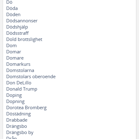
Dö
Döda
Döden
Dödsannonser
Dödshjälp
Dödsstraff
Dold brottslighet
Dom
Domar
Domare
Domarkurs
Domstolarna
Domstolars oberoende
Don DeLillo
Donald Trump
Doping
Dopning
Dorotea Bromberg
Döstädning
Drabbade
Drängsbo
Drängsbo by
Dråp