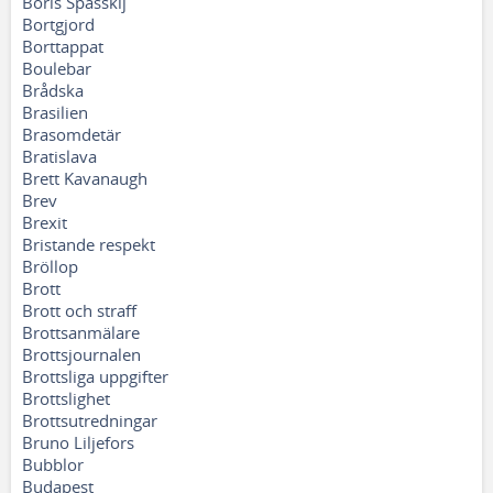
Boris Spasskij
Bortgjord
Borttappat
Boulebar
Brådska
Brasilien
Brasomdetär
Bratislava
Brett Kavanaugh
Brev
Brexit
Bristande respekt
Bröllop
Brott
Brott och straff
Brottsanmälare
Brottsjournalen
Brottsliga uppgifter
Brottslighet
Brottsutredningar
Bruno Liljefors
Bubblor
Budapest