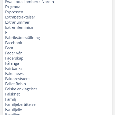
Ewa-Lotta Lambertz-Nordin
Ex gratia
Expressen
Extrabetraktelser
Extranummer
Extremfeminism
F
Fabriksåterställning
Facebook
Facit
Fader vår
Faderskap
Fåfänga
Fairbanks
Fake news
Faktaresistens
Fallet Robin
Falska anklagelser
Falskhet
Familj
Familjeberättelse
Familjeliv
Familjen