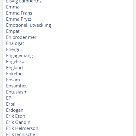
Elsvig Lamberthz
Emma
Emma Frans
Emma Prytz
Emotionell utveckling
Empati
En broder mer
Ena ögat
Energi
Engagemang
Engelska
England
Enkelhet
Ensam
Ensamhet
Entusiasm
EP
Erbil
Erdogan
Erik Eson
Erik Gandini
Erik Helmerson
Erik Jennische