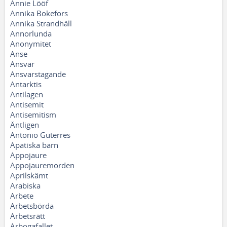
Annie Lööf
Annika Bokefors
Annika Strandhäll
Annorlunda
Anonymitet
Anse
Ansvar
Ansvarstagande
Antarktis
Antilagen
Antisemit
Antisemitism
Äntligen
Antonio Guterres
Apatiska barn
Appojaure
Appojauremorden
Aprilskämt
Arabiska
Arbete
Arbetsbörda
Arbetsrätt
Arbogafallet