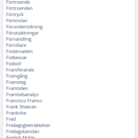
Förtroende
Förtroenden
Förtryck
Förtvivlan
Förundersökning
Förutsättningar
Förvandling
Förvillare
Fostervatten
Fotbesvär
Fotboll
Framförande
Framgång
Framsteg
Framtiden
Framtidsanalys
Francisco Franco
Frank Sheeran
Frankrike
Fred
Fredagsgbetraktelser
Fredagskänslan
Fredrik Malm