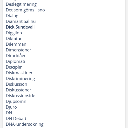
Deslegitimering
Det som göms i snö
Dialog
Diamant Salihu
Dick Sundevall
Diggiloo
Diktatur
Dilemman
Dimensioner
Dimridåer
Diplomati
Disciplin
Diskmaskiner
Diskriminering
Diskussion
Diskussioner
Diskussionsidé
Djupsömn
Djurö
DN
DN Debatt
DNA-undersökning