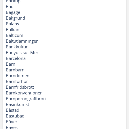
Backup
Bad
Bagage
Bakgrund
Balans
Balkan
Balticum
Baltutlämningen
Bankkultur
Banyuls sur Mer
Barcelona
Barn
Barnbarn
Barndomen
Barnförhör
Barnfridsbrott
Barnkonventionen
Barnpornografibrott
Basinkomst
Båstad
Bastubad
Bäver
Bayes