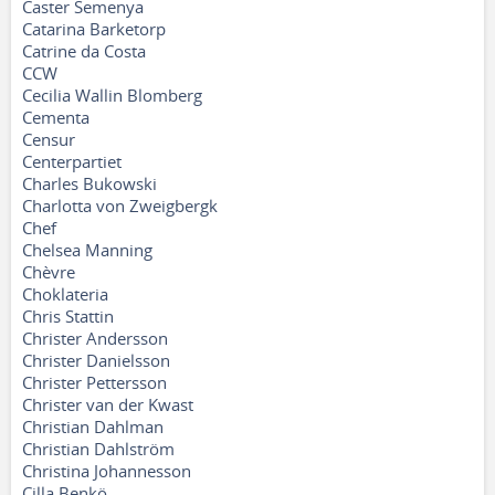
Caster Semenya
Catarina Barketorp
Catrine da Costa
CCW
Cecilia Wallin Blomberg
Cementa
Censur
Centerpartiet
Charles Bukowski
Charlotta von Zweigbergk
Chef
Chelsea Manning
Chèvre
Choklateria
Chris Stattin
Christer Andersson
Christer Danielsson
Christer Pettersson
Christer van der Kwast
Christian Dahlman
Christian Dahlström
Christina Johannesson
Cilla Benkö