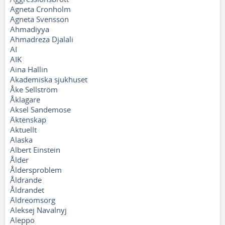
Agneta Cronholm
Agneta Svensson
Ahmadiyya
Ahmadreza Djalali
AI
AIK
Aina Hallin
Akademiska sjukhuset
Åke Sellström
Åklagare
Aksel Sandemose
Äktenskap
Aktuellt
Alaska
Albert Einstein
Ålder
Åldersproblem
Åldrande
Åldrandet
Äldreomsorg
Aleksej Navalnyj
Aleppo