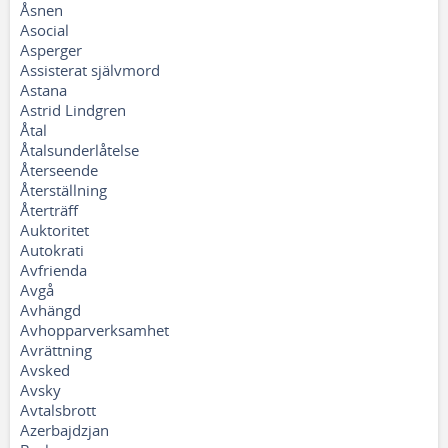
Åsnen
Asocial
Asperger
Assisterat självmord
Astana
Astrid Lindgren
Åtal
Åtalsunderlåtelse
Återseende
Återställning
Återträff
Auktoritet
Autokrati
Avfrienda
Avgå
Avhängd
Avhopparverksamhet
Avrättning
Avsked
Avsky
Avtalsbrott
Azerbajdzjan