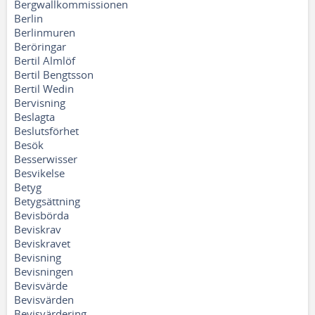
Bergwallkommissionen
Berlin
Berlinmuren
Beröringar
Bertil Almlöf
Bertil Bengtsson
Bertil Wedin
Bervisning
Beslagta
Beslutsförhet
Besök
Besserwisser
Besvikelse
Betyg
Betygsättning
Bevisbörda
Beviskrav
Beviskravet
Bevisning
Bevisningen
Bevisvärde
Bevisvärden
Bevisvärdering