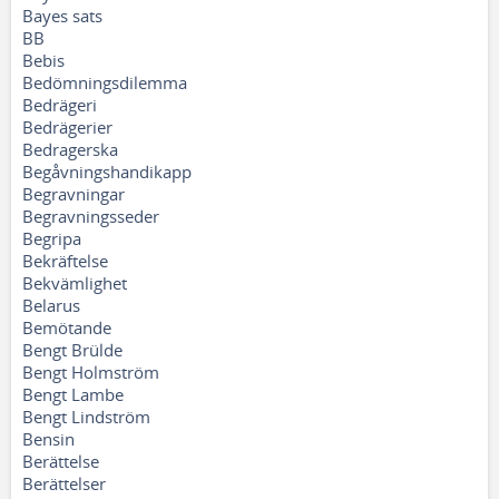
Bayes sats
BB
Bebis
Bedömningsdilemma
Bedrägeri
Bedrägerier
Bedragerska
Begåvningshandikapp
Begravningar
Begravningsseder
Begripa
Bekräftelse
Bekvämlighet
Belarus
Bemötande
Bengt Brülde
Bengt Holmström
Bengt Lambe
Bengt Lindström
Bensin
Berättelse
Berättelser