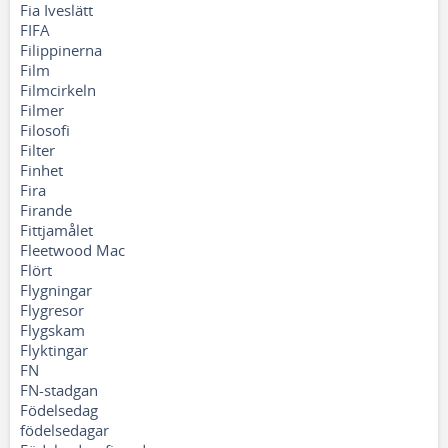
Fia Iveslätt
FIFA
Filippinerna
Film
Filmcirkeln
Filmer
Filosofi
Filter
Finhet
Fira
Firande
Fittjamålet
Fleetwood Mac
Flört
Flygningar
Flygresor
Flygskam
Flyktingar
FN
FN-stadgan
Födelsedag
födelsedagar