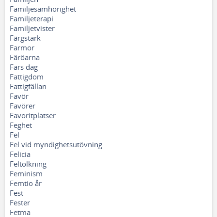
Familjesamhörighet
Familjeterapi
Familjetvister
Färgstark
Farmor
Färöarna
Fars dag
Fattigdom
Fattigfällan
Favör
Favörer
Favoritplatser
Feghet
Fel
Fel vid myndighetsutövning
Felicia
Feltolkning
Feminism
Femtio år
Fest
Fester
Fetma