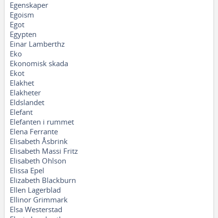
Egenskaper
Egoism
Egot
Egypten
Einar Lamberthz
Eko
Ekonomisk skada
Ekot
Elakhet
Elakheter
Eldslandet
Elefant
Elefanten i rummet
Elena Ferrante
Elisabeth Åsbrink
Elisabeth Massi Fritz
Elisabeth Ohlson
Elissa Epel
Elizabeth Blackburn
Ellen Lagerblad
Ellinor Grimmark
Elsa Westerstad