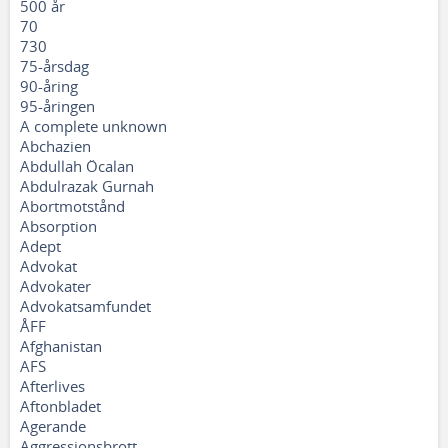
500 år
70
730
75-årsdag
90-åring
95-åringen
A complete unknown
Abchazien
Abdullah Öcalan
Abdulrazak Gurnah
Abortmotstånd
Absorption
Adept
Advokat
Advokater
Advokatsamfundet
ÅFF
Afghanistan
AFS
Afterlives
Aftonbladet
Agerande
Aggressionsbrott