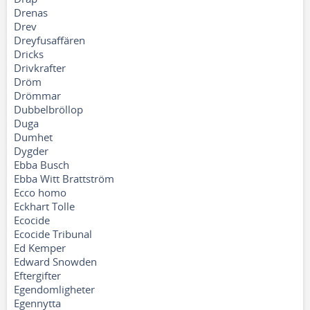
Drenas
Drev
Dreyfusaffären
Dricks
Drivkrafter
Dröm
Drömmar
Dubbelbröllop
Duga
Dumhet
Dygder
Ebba Busch
Ebba Witt Brattström
Ecco homo
Eckhart Tolle
Ecocide
Ecocide Tribunal
Ed Kemper
Edward Snowden
Eftergifter
Egendomligheter
Egennytta