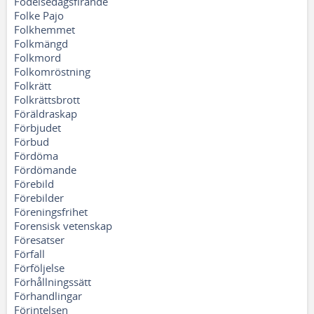
Födelsedagsfirande
Folke Pajo
Folkhemmet
Folkmängd
Folkmord
Folkomröstning
Folkrätt
Folkrättsbrott
Föräldraskap
Förbjudet
Förbud
Fördöma
Fördömande
Förebild
Förebilder
Föreningsfrihet
Forensisk vetenskap
Föresatser
Förfall
Förföljelse
Förhållningssätt
Förhandlingar
Förintelsen