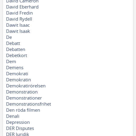
David Cameron
David Eberhard
David Fredin
David Rydell
Dawit Isaac
Dawit Isaak
De
Debatt
Debatten
Debetkort
Dem
Demens
Demokrati
Demokratin
Demokratirörelsen
Demonstration
Demonstrationer
Demonstrationsfrihet
Den röda filmen
Denali
Depression
DER Disputes
DER Juridik