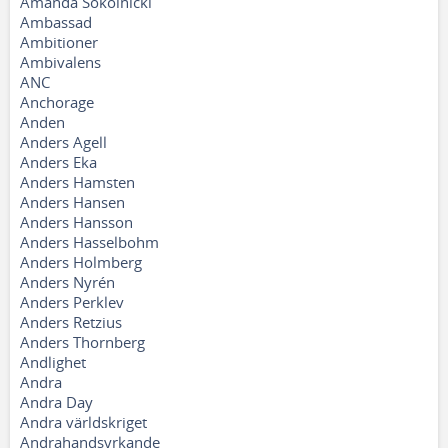
Amanda Sokolnicki
Ambassad
Ambitioner
Ambivalens
ANC
Anchorage
Anden
Anders Agell
Anders Eka
Anders Hamsten
Anders Hansen
Anders Hansson
Anders Hasselbohm
Anders Holmberg
Anders Nyrén
Anders Perklev
Anders Retzius
Anders Thornberg
Andlighet
Andra
Andra Day
Andra världskriget
Andrahandsyrkande