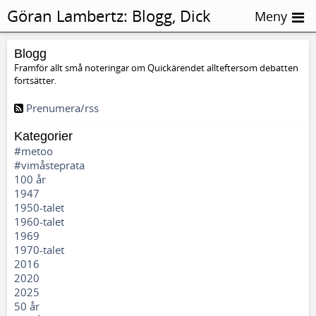
Göran Lambertz:
Blogg, Dick
Meny
Sundevall
Blogg
Framför allt små noteringar om Quickärendet allteftersom debatten
fortsätter.
Prenumera/rss
Kategorier
#metoo
#vimåsteprata
100 år
1947
1950-talet
1960-talet
1969
1970-talet
2016
2020
2025
50 år