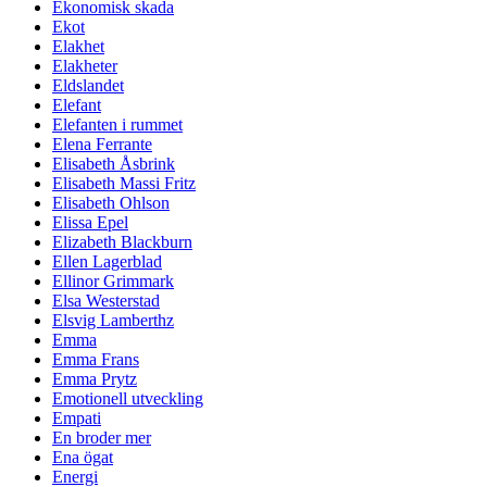
Ekonomisk skada
Ekot
Elakhet
Elakheter
Eldslandet
Elefant
Elefanten i rummet
Elena Ferrante
Elisabeth Åsbrink
Elisabeth Massi Fritz
Elisabeth Ohlson
Elissa Epel
Elizabeth Blackburn
Ellen Lagerblad
Ellinor Grimmark
Elsa Westerstad
Elsvig Lamberthz
Emma
Emma Frans
Emma Prytz
Emotionell utveckling
Empati
En broder mer
Ena ögat
Energi