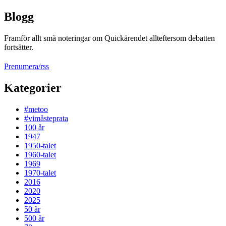
Blogg
Framför allt små noteringar om Quickärendet allteftersom debatten
fortsätter.
Prenumera/rss
Kategorier
#metoo
#vimåsteprata
100 år
1947
1950-talet
1960-talet
1969
1970-talet
2016
2020
2025
50 år
500 år