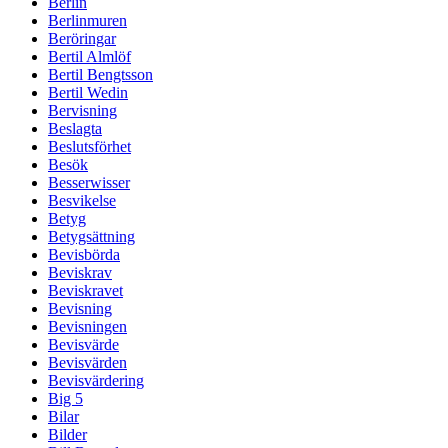
Berlin
Berlinmuren
Beröringar
Bertil Almlöf
Bertil Bengtsson
Bertil Wedin
Bervisning
Beslagta
Beslutsförhet
Besök
Besserwisser
Besvikelse
Betyg
Betygsättning
Bevisbörda
Beviskrav
Beviskravet
Bevisning
Bevisningen
Bevisvärde
Bevisvärden
Bevisvärdering
Big 5
Bilar
Bilder