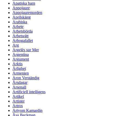
Apatiska barn
Appojaure
Appojauremorden
Aprilskämt
Arabiska
Arbete
Arbetsbörda
Arbetsrätt
Arbogafallet
Arg
Argelès sur Mer
Argentina
Argument
Arktis
Ärlighet
Armenien
Aron Verständig
Årsdagar
Arsenall
Artificiell intelligens
Artikel
Artister
Artros
Artyom Kamardin
Åsa Beckman