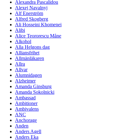
Alexandra Pascalidou
Alexej Navalnyj
Alf Enerström
Alfred Skogberg
Ali Hosseini Khomenei
Alibi
Alice Teororescu Måne
Alkohol
Alla Helgons dag
Alliansfrihet
Allmänläkaren
Allra
Allvar
Alumnidagen
Alzheimer
Amanda Ginsburg
Amanda Sokolnicki
Ambassad
Ambitioner
Ambivalens
ANC
Anchorage
Anden
Anders Agell
Anders Eka