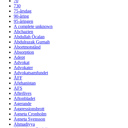
70
730
75-årsdag
90-åring
95-åringen
A complete unknown
Abchazien
Abdullah Öcalan
Abdulrazak Gurnah
Abortmotstånd
Absorption
Adept
Advokat
Advokater
Advokatsamfundet
ÅFF
Afghanistan
AFS
Afterlives
Aftonbladet
Agerande
Aggressionsbrott
Agneta Cronholm
Agneta Svensson
Ahmadiyya