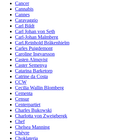
Cancer
Cannabis
Cannes
Caravaggio
Carl Bildt
Carl Johan von Seth
Carl-Johan Malmberg
Carl.Reinhold Bråkenhielm
Carles Puigdemont
Caroline Ingvarsson
Casten Almqvist
Caster Semenya
Catarina Barketorp
Catrine da Costa
CCW
Cecilia Wallin Blomberg
Cementa
Censur
Centerpartiet
Charles Bukowski
Charlotta von Zweigbergk
Chef
Chelsea Manning
Chèvre
Choklateria