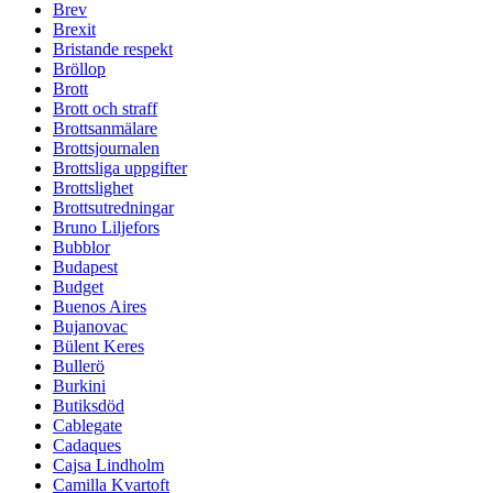
Brev
Brexit
Bristande respekt
Bröllop
Brott
Brott och straff
Brottsanmälare
Brottsjournalen
Brottsliga uppgifter
Brottslighet
Brottsutredningar
Bruno Liljefors
Bubblor
Budapest
Budget
Buenos Aires
Bujanovac
Bülent Keres
Bullerö
Burkini
Butiksdöd
Cablegate
Cadaques
Cajsa Lindholm
Camilla Kvartoft