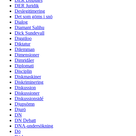
DER Disputes
DER Juridik
Deslegitimering
Det som göms i snö
Dialog
Diamant Salihu
Dick Sundevall
Diggiloo
Diktatur
Dilemman
Dimensioner
Dimridåer
Diplomati
Disciplin
Diskmaskiner
Diskriminering
Diskussion
Diskussioner
Diskussionsidé
Djupsömn
Djurö
DN
DN Debatt
DNA-undersökning
Dö