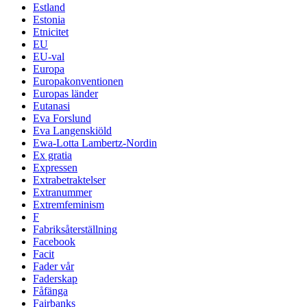
Estland
Estonia
Etnicitet
EU
EU-val
Europa
Europakonventionen
Europas länder
Eutanasi
Eva Forslund
Eva Langenskiöld
Ewa-Lotta Lambertz-Nordin
Ex gratia
Expressen
Extrabetraktelser
Extranummer
Extremfeminism
F
Fabriksåterställning
Facebook
Facit
Fader vår
Faderskap
Fåfänga
Fairbanks