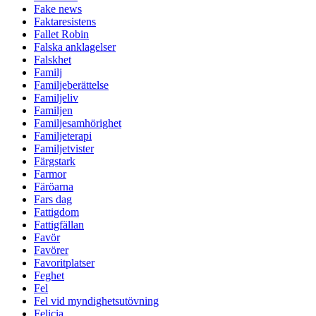
Fake news
Faktaresistens
Fallet Robin
Falska anklagelser
Falskhet
Familj
Familjeberättelse
Familjeliv
Familjen
Familjesamhörighet
Familjeterapi
Familjetvister
Färgstark
Farmor
Färöarna
Fars dag
Fattigdom
Fattigfällan
Favör
Favörer
Favoritplatser
Feghet
Fel
Fel vid myndighetsutövning
Felicia