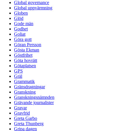
Global governance
Global uppvärmning
Globen
Glöd
Gode män
Godhet
Goliat
Göra gott
Göran Persson
Gösta Ekman
Göstfrihet
Göta hovrätt
Götaplatsen
GPS
Gräl
Grammatik
Gränsdragningar
Granskning
Granskningsnämnden
Grävande journalister
Gravar
Gravfrid
Greta Garbo
Greta Thunberg
Gripa dagen