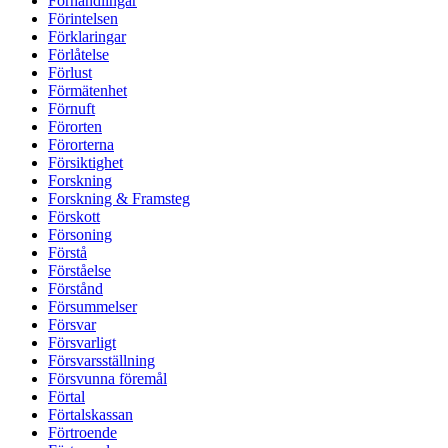
Förhandlingar
Förintelsen
Förklaringar
Förlåtelse
Förlust
Förmätenhet
Förnuft
Förorten
Förorterna
Försiktighet
Forskning
Forskning & Framsteg
Förskott
Försoning
Förstå
Förståelse
Förstånd
Försummelser
Försvar
Försvarligt
Försvarsställning
Försvunna föremål
Förtal
Förtalskassan
Förtroende