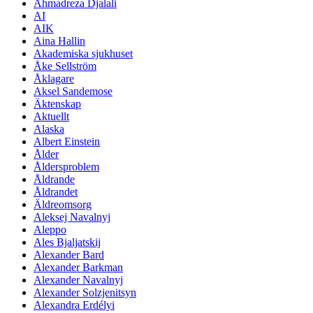
Ahmadreza Djalali
AI
AIK
Aina Hallin
Akademiska sjukhuset
Åke Sellström
Åklagare
Aksel Sandemose
Äktenskap
Aktuellt
Alaska
Albert Einstein
Ålder
Åldersproblem
Åldrande
Åldrandet
Äldreomsorg
Aleksej Navalnyj
Aleppo
Ales Bjaljatskij
Alexander Bard
Alexander Barkman
Alexander Navalnyj
Alexander Solzjenitsyn
Alexandra Erdélyi