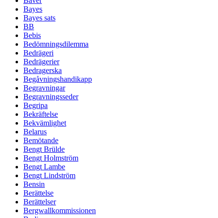
Bäver
Bayes
Bayes sats
BB
Bebis
Bedömningsdilemma
Bedrägeri
Bedrägerier
Bedragerska
Begåvningshandikapp
Begravningar
Begravningsseder
Begripa
Bekräftelse
Bekvämlighet
Belarus
Bemötande
Bengt Brülde
Bengt Holmström
Bengt Lambe
Bengt Lindström
Bensin
Berättelse
Berättelser
Bergwallkommissionen