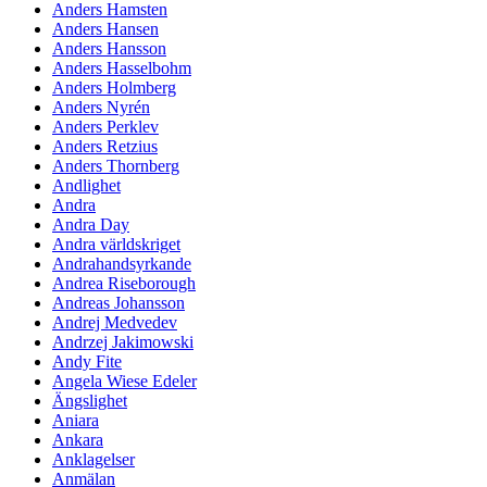
Anders Hamsten
Anders Hansen
Anders Hansson
Anders Hasselbohm
Anders Holmberg
Anders Nyrén
Anders Perklev
Anders Retzius
Anders Thornberg
Andlighet
Andra
Andra Day
Andra världskriget
Andrahandsyrkande
Andrea Riseborough
Andreas Johansson
Andrej Medvedev
Andrzej Jakimowski
Andy Fite
Angela Wiese Edeler
Ängslighet
Aniara
Ankara
Anklagelser
Anmälan