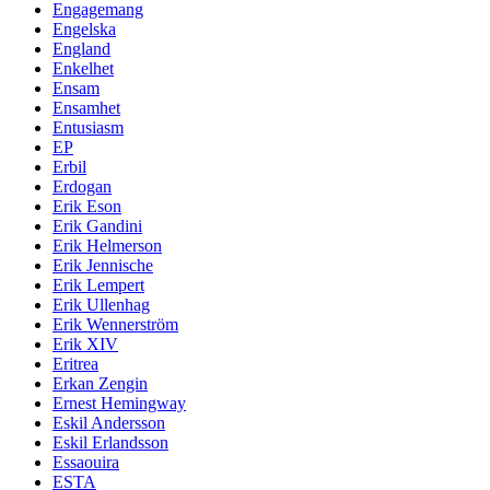
Engagemang
Engelska
England
Enkelhet
Ensam
Ensamhet
Entusiasm
EP
Erbil
Erdogan
Erik Eson
Erik Gandini
Erik Helmerson
Erik Jennische
Erik Lempert
Erik Ullenhag
Erik Wennerström
Erik XIV
Eritrea
Erkan Zengin
Ernest Hemingway
Eskil Andersson
Eskil Erlandsson
Essaouira
ESTA