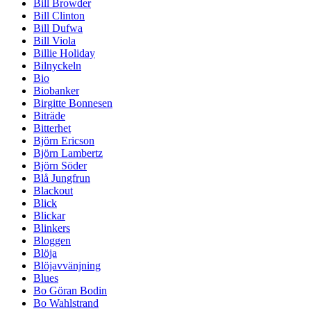
Bill Browder
Bill Clinton
Bill Dufwa
Bill Viola
Billie Holiday
Bilnyckeln
Bio
Biobanker
Birgitte Bonnesen
Biträde
Bitterhet
Björn Ericson
Björn Lambertz
Björn Söder
Blå Jungfrun
Blackout
Blick
Blickar
Blinkers
Bloggen
Blöja
Blöjavvänjning
Blues
Bo Göran Bodin
Bo Wahlstrand