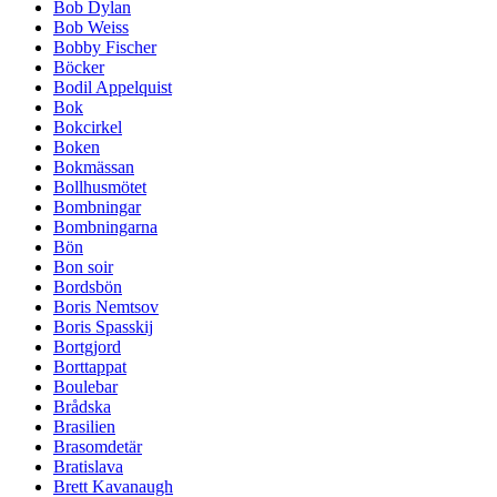
Bob Dylan
Bob Weiss
Bobby Fischer
Böcker
Bodil Appelquist
Bok
Bokcirkel
Boken
Bokmässan
Bollhusmötet
Bombningar
Bombningarna
Bön
Bon soir
Bordsbön
Boris Nemtsov
Boris Spasskij
Bortgjord
Borttappat
Boulebar
Brådska
Brasilien
Brasomdetär
Bratislava
Brett Kavanaugh