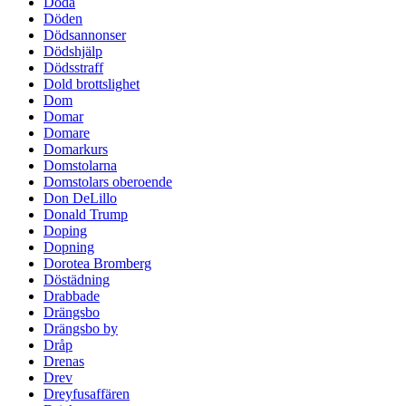
Döda
Döden
Dödsannonser
Dödshjälp
Dödsstraff
Dold brottslighet
Dom
Domar
Domare
Domarkurs
Domstolarna
Domstolars oberoende
Don DeLillo
Donald Trump
Doping
Dopning
Dorotea Bromberg
Döstädning
Drabbade
Drängsbo
Drängsbo by
Dråp
Drenas
Drev
Dreyfusaffären