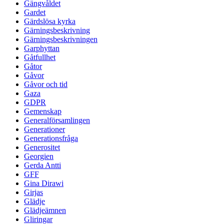
Gängvåldet
Gardet
Gärdslösa kyrka
Gärningsbeskrivning
Gärningsbeskrivningen
Garphyttan
Gåtfullhet
Gåtor
Gåvor
Gåvor och tid
Gaza
GDPR
Gemenskap
Generalförsamlingen
Generationer
Generationsfråga
Generositet
Georgien
Gerda Antti
GFF
Gina Dirawi
Girjas
Glädje
Glädjeämnen
Gliringar