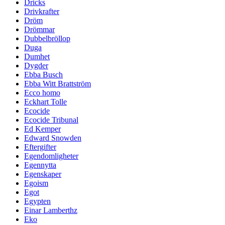
Dricks
Drivkrafter
Dröm
Drömmar
Dubbelbröllop
Duga
Dumhet
Dygder
Ebba Busch
Ebba Witt Brattström
Ecco homo
Eckhart Tolle
Ecocide
Ecocide Tribunal
Ed Kemper
Edward Snowden
Eftergifter
Egendomligheter
Egennytta
Egenskaper
Egoism
Egot
Egypten
Einar Lamberthz
Eko