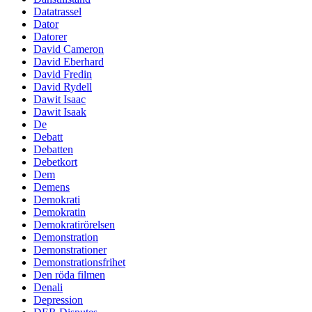
Datatrassel
Dator
Datorer
David Cameron
David Eberhard
David Fredin
David Rydell
Dawit Isaac
Dawit Isaak
De
Debatt
Debatten
Debetkort
Dem
Demens
Demokrati
Demokratin
Demokratirörelsen
Demonstration
Demonstrationer
Demonstrationsfrihet
Den röda filmen
Denali
Depression