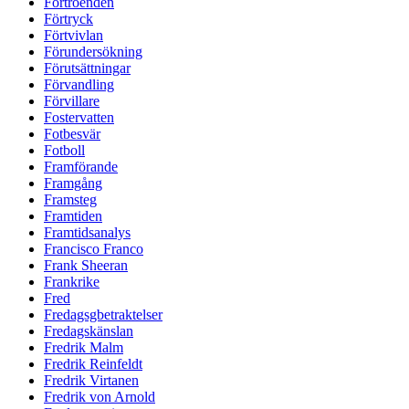
Förtroenden
Förtryck
Förtvivlan
Förundersökning
Förutsättningar
Förvandling
Förvillare
Fostervatten
Fotbesvär
Fotboll
Framförande
Framgång
Framsteg
Framtiden
Framtidsanalys
Francisco Franco
Frank Sheeran
Frankrike
Fred
Fredagsgbetraktelser
Fredagskänslan
Fredrik Malm
Fredrik Reinfeldt
Fredrik Virtanen
Fredrik von Arnold