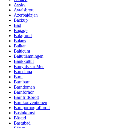
Avsky
Avtalsbrott
Azerbajdzjan
Backup
Bad
Bagage
Bakgrund
Balans
Balkan
Balticum
Baltutlämningen
Bankkultur
Banyuls sur Mer
Barcelona
Barn
Barnbarn
Barndomen
Barnförhör
Barnfridsbrott
Barnkonventionen
Barnpornografibrott
Basinkomst
Båstad
Bastubad