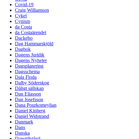
Covid-19
Craig Williamson
Cykel
Cynism
da Costa
da Costaärendet
Dackebo
Dag Hammarskjöld
Dagbok
Dagens Juridik
Dagens Nyheter
Dagsplanering
Dagsschema
Dala Floda
Dalby Söderskog
Dåligt sällskap
Dan Eliasson
Dan Josefsson
Dana Pourkomeylian
Daniel Kinberg
Daniel Widstrand
Danmark
Dans
Danska
Danstillstånd