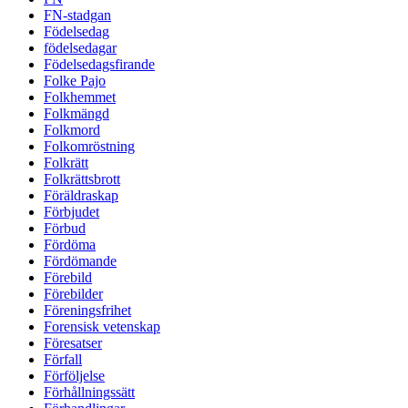
FN-stadgan
Födelsedag
födelsedagar
Födelsedagsfirande
Folke Pajo
Folkhemmet
Folkmängd
Folkmord
Folkomröstning
Folkrätt
Folkrättsbrott
Föräldraskap
Förbjudet
Förbud
Fördöma
Fördömande
Förebild
Förebilder
Föreningsfrihet
Forensisk vetenskap
Föresatser
Förfall
Förföljelse
Förhållningssätt