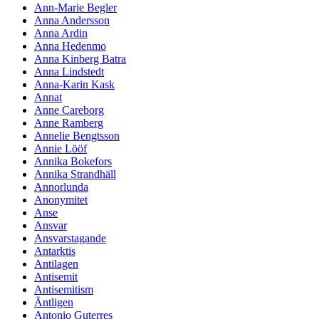
Ann-Marie Begler
Anna Andersson
Anna Ardin
Anna Hedenmo
Anna Kinberg Batra
Anna Lindstedt
Anna-Karin Kask
Annat
Anne Careborg
Anne Ramberg
Annelie Bengtsson
Annie Lööf
Annika Bokefors
Annika Strandhäll
Annorlunda
Anonymitet
Anse
Ansvar
Ansvarstagande
Antarktis
Antilagen
Antisemit
Antisemitism
Äntligen
Antonio Guterres