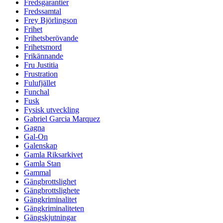
Fredsgarantier
Fredssamtal
Frey Björlingson
Frihet
Frihetsberövande
Frihetsmord
Frikännande
Fru Justitia
Frustration
Fulufjället
Funchal
Fusk
Fysisk utveckling
Gabriel Garcia Marquez
Gagna
Gal-On
Galenskap
Gamla Riksarkivet
Gamla Stan
Gammal
Gängbrottslighet
Gängbrottslighete
Gängkriminalitet
Gängkriminaliteten
Gängskjutningar