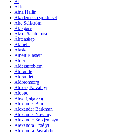
AI
AIK
Aina Hallin
Akademiska sjukhuset
Åke Sellström
Åklagare
Aksel Sandemose
Äktenskap
Aktuellt
Alaska
Albert Einstein
Ålder
Åldersproblem
Åldrande
Åldrandet
Äldreomsorg
Aleksej Navalnyj
Aleppo
Ales Bjaljatskij
Alexander Bard
Alexander Barkman
Alexander Navalnyj
Alexander Solzjenitsyn
Alexandra Erdélyi
Alexandra Pascalidou