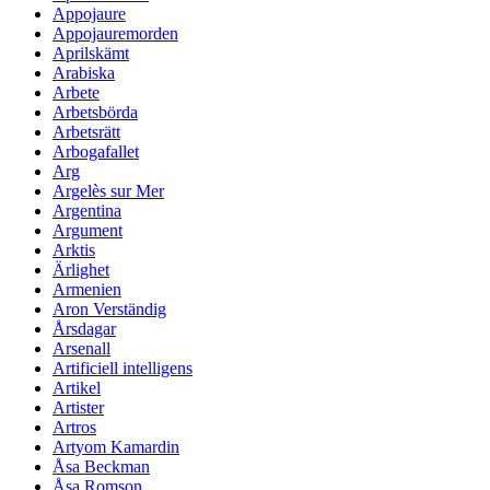
Appojaure
Appojauremorden
Aprilskämt
Arabiska
Arbete
Arbetsbörda
Arbetsrätt
Arbogafallet
Arg
Argelès sur Mer
Argentina
Argument
Arktis
Ärlighet
Armenien
Aron Verständig
Årsdagar
Arsenall
Artificiell intelligens
Artikel
Artister
Artros
Artyom Kamardin
Åsa Beckman
Åsa Romson