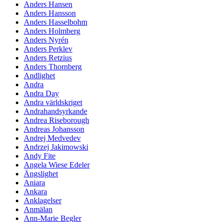
Anders Hansen
Anders Hansson
Anders Hasselbohm
Anders Holmberg
Anders Nyrén
Anders Perklev
Anders Retzius
Anders Thornberg
Andlighet
Andra
Andra Day
Andra världskriget
Andrahandsyrkande
Andrea Riseborough
Andreas Johansson
Andrej Medvedev
Andrzej Jakimowski
Andy Fite
Angela Wiese Edeler
Ängslighet
Aniara
Ankara
Anklagelser
Anmälan
Ann-Marie Begler