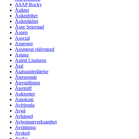
ASAP Rocky
Åsikter
Åsiktsfrihet
Åsiktslikhet
Åsne Seierstad
Åsnen
Asocial
Asperger
Assisterat självmord
Astana
Astrid Lindgren
Åtal
Åtalsunderlåtelse
Återseende
Återställning
Återträff
Auktoritet
Autokrati
Avfrienda
Avgå
Avhängd
Avhopparverksamhet
Avrättning
Avsked
Avsky