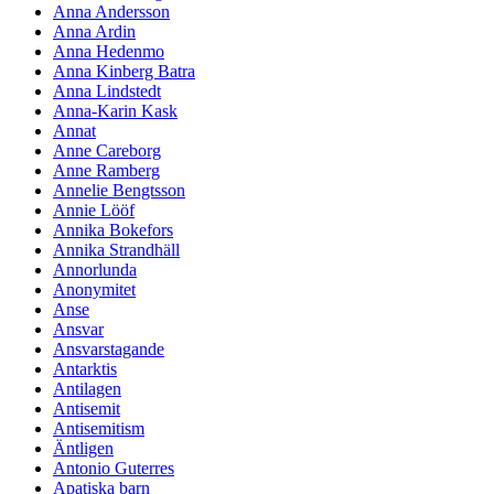
Anna Andersson
Anna Ardin
Anna Hedenmo
Anna Kinberg Batra
Anna Lindstedt
Anna-Karin Kask
Annat
Anne Careborg
Anne Ramberg
Annelie Bengtsson
Annie Lööf
Annika Bokefors
Annika Strandhäll
Annorlunda
Anonymitet
Anse
Ansvar
Ansvarstagande
Antarktis
Antilagen
Antisemit
Antisemitism
Äntligen
Antonio Guterres
Apatiska barn