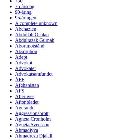
730
75-årsdag
90-åring
95-åringen
A complete unknown
Abchazien
Abdullah Öcalan
Abdulrazak Gurnah
Abortmotstånd
Absorption
Adept
Advokat
Advokater
Advokatsamfundet
ÅFF
Afghanistan
AFS
Afterlives
Aftonbladet
Agerande
Aggressionsbrott
Agneta Cronholm
Agneta Svensson
Ahmadiyya
Ahmadreza Djalali