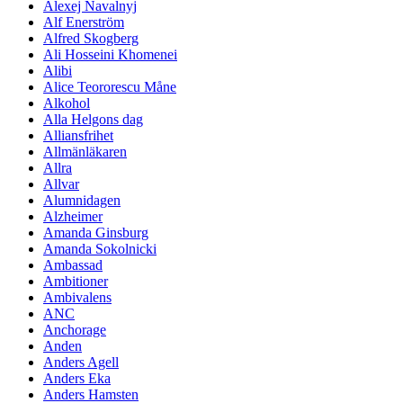
Alexej Navalnyj
Alf Enerström
Alfred Skogberg
Ali Hosseini Khomenei
Alibi
Alice Teororescu Måne
Alkohol
Alla Helgons dag
Alliansfrihet
Allmänläkaren
Allra
Allvar
Alumnidagen
Alzheimer
Amanda Ginsburg
Amanda Sokolnicki
Ambassad
Ambitioner
Ambivalens
ANC
Anchorage
Anden
Anders Agell
Anders Eka
Anders Hamsten