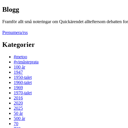
Blogg
Framför allt små noteringar om Quickärendet allteftersom debatten fort
Prenumera/rss
Kategorier
#metoo
#vimåsteprata
100 år
1947
1950-talet
1960-talet
1969
1970-talet
2016
2020
2025
50 år
500 år
70