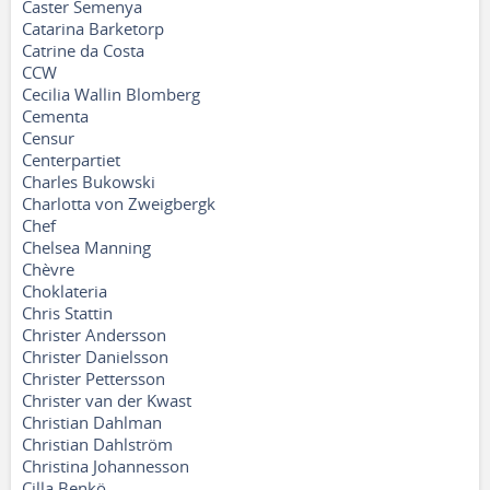
Caster Semenya
Catarina Barketorp
Catrine da Costa
CCW
Cecilia Wallin Blomberg
Cementa
Censur
Centerpartiet
Charles Bukowski
Charlotta von Zweigbergk
Chef
Chelsea Manning
Chèvre
Choklateria
Chris Stattin
Christer Andersson
Christer Danielsson
Christer Pettersson
Christer van der Kwast
Christian Dahlman
Christian Dahlström
Christina Johannesson
Cilla Benkö