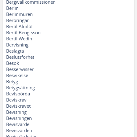
Bergwallkommissionen
Berlin
Berlinmuren
Beröringar
Bertil Almlöf
Bertil Bengtsson
Bertil Wedin
Bervisning
Beslagta
Beslutsförhet
Besök
Besserwisser
Besvikelse
Betyg
Betygsättning
Bevisbörda
Beviskrav
Beviskravet
Bevisning
Bevisningen
Bevisvärde
Bevisvärden
Bevisvärdering