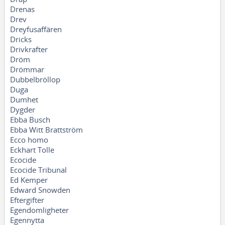
Drenas
Drev
Dreyfusaffären
Dricks
Drivkrafter
Dröm
Drömmar
Dubbelbröllop
Duga
Dumhet
Dygder
Ebba Busch
Ebba Witt Brattström
Ecco homo
Eckhart Tolle
Ecocide
Ecocide Tribunal
Ed Kemper
Edward Snowden
Eftergifter
Egendomligheter
Egennytta