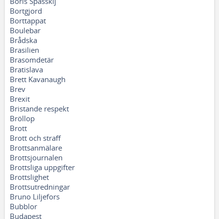
Boris Spasskij
Bortgjord
Borttappat
Boulebar
Brådska
Brasilien
Brasomdetär
Bratislava
Brett Kavanaugh
Brev
Brexit
Bristande respekt
Bröllop
Brott
Brott och straff
Brottsanmälare
Brottsjournalen
Brottsliga uppgifter
Brottslighet
Brottsutredningar
Bruno Liljefors
Bubblor
Budapest