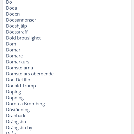
Dö
Döda
Döden
Dödsannonser
Dödshjälp
Dödsstraff
Dold brottslighet
Dom
Domar
Domare
Domarkurs
Domstolarna
Domstolars oberoende
Don DeLillo
Donald Trump
Doping
Dopning
Dorotea Bromberg
Döstädning
Drabbade
Drängsbo
Drängsbo by
Dråp