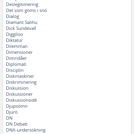
Deslegitimering
Det som göms i snö
Dialog
Diamant Salihu
Dick Sundevall
Diggiloo
Diktatur
Dilemman
Dimensioner
Dimridåer
Diplomati
Disciplin
Diskmaskiner
Diskriminering
Diskussion
Diskussioner
Diskussionsidé
Djupsömn
Djurö
DN
DN Debatt
DNA-undersökning