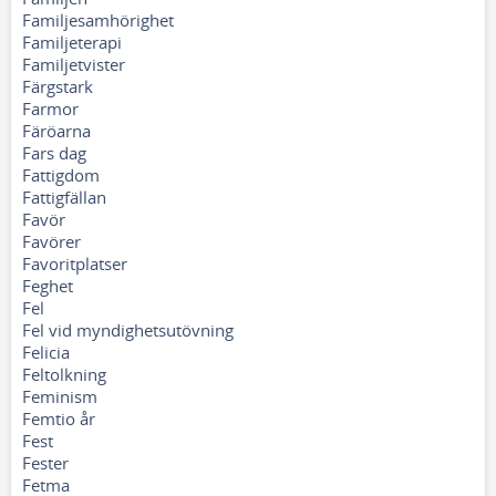
Familjesamhörighet
Familjeterapi
Familjetvister
Färgstark
Farmor
Färöarna
Fars dag
Fattigdom
Fattigfällan
Favör
Favörer
Favoritplatser
Feghet
Fel
Fel vid myndighetsutövning
Felicia
Feltolkning
Feminism
Femtio år
Fest
Fester
Fetma