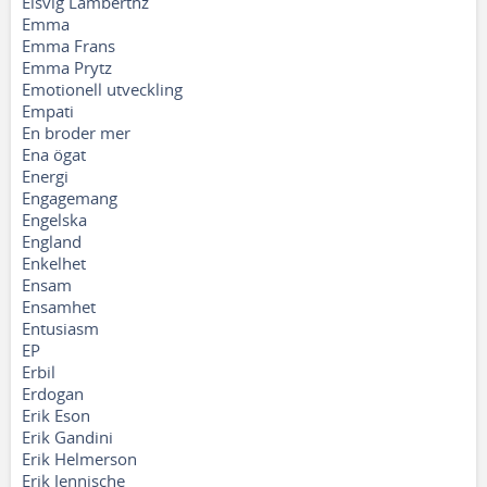
Elsvig Lamberthz
Emma
Emma Frans
Emma Prytz
Emotionell utveckling
Empati
En broder mer
Ena ögat
Energi
Engagemang
Engelska
England
Enkelhet
Ensam
Ensamhet
Entusiasm
EP
Erbil
Erdogan
Erik Eson
Erik Gandini
Erik Helmerson
Erik Jennische