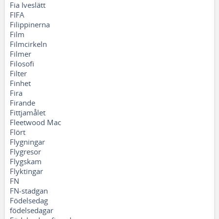
Fia Iveslätt
FIFA
Filippinerna
Film
Filmcirkeln
Filmer
Filosofi
Filter
Finhet
Fira
Firande
Fittjamålet
Fleetwood Mac
Flört
Flygningar
Flygresor
Flygskam
Flyktingar
FN
FN-stadgan
Födelsedag
födelsedagar