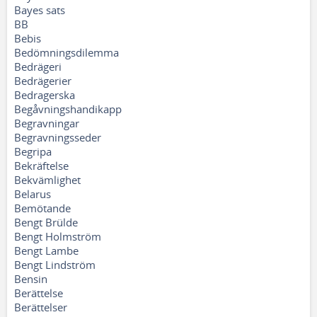
Bayes sats
BB
Bebis
Bedömningsdilemma
Bedrägeri
Bedrägerier
Bedragerska
Begåvningshandikapp
Begravningar
Begravningsseder
Begripa
Bekräftelse
Bekvämlighet
Belarus
Bemötande
Bengt Brülde
Bengt Holmström
Bengt Lambe
Bengt Lindström
Bensin
Berättelse
Berättelser