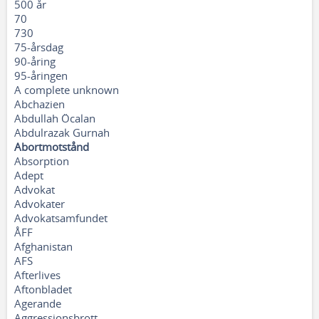
500 år
70
730
75-årsdag
90-åring
95-åringen
A complete unknown
Abchazien
Abdullah Öcalan
Abdulrazak Gurnah
Abortmotstånd
Absorption
Adept
Advokat
Advokater
Advokatsamfundet
ÅFF
Afghanistan
AFS
Afterlives
Aftonbladet
Agerande
Aggressionsbrott