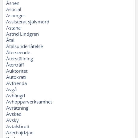
Åsnen
Asocial
Asperger
Assisterat självmord
Astana
Astrid Lindgren
Åtal
Åtalsunderlåtelse
Återseende
Återställning
Återträff
Auktoritet
Autokrati
Avfrienda
Avgå
Avhängd
Avhopparverksamhet
Avrättning
Avsked
Avsky
Avtalsbrott
Azerbajdzjan