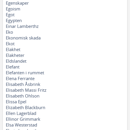
Egenskaper
Egoism
Egot
Egypten
Einar Lamberthz
Eko
Ekonomisk skada
Ekot
Elakhet
Elakheter
Eldslandet
Elefant
Elefanten i rummet
Elena Ferrante
Elisabeth Åsbrink
Elisabeth Massi Fritz
Elisabeth Ohlson
Elissa Epel
Elizabeth Blackburn
Ellen Lagerblad
Ellinor Grimmark
Elsa Westerstad