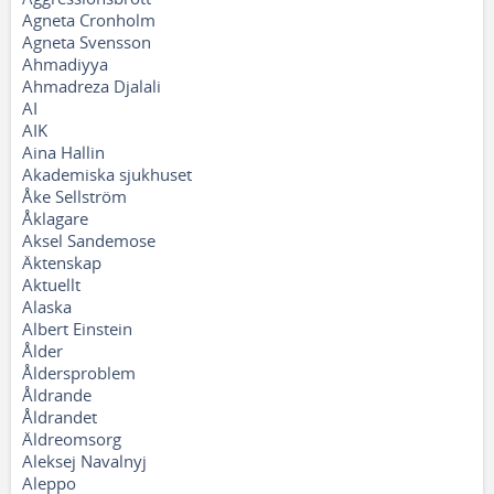
Agneta Cronholm
Agneta Svensson
Ahmadiyya
Ahmadreza Djalali
AI
AIK
Aina Hallin
Akademiska sjukhuset
Åke Sellström
Åklagare
Aksel Sandemose
Äktenskap
Aktuellt
Alaska
Albert Einstein
Ålder
Åldersproblem
Åldrande
Åldrandet
Äldreomsorg
Aleksej Navalnyj
Aleppo