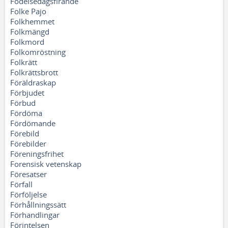
Födelsedagsfirande
Folke Pajo
Folkhemmet
Folkmängd
Folkmord
Folkomröstning
Folkrätt
Folkrättsbrott
Föräldraskap
Förbjudet
Förbud
Fördöma
Fördömande
Förebild
Förebilder
Föreningsfrihet
Forensisk vetenskap
Föresatser
Förfall
Förföljelse
Förhållningssätt
Förhandlingar
Förintelsen