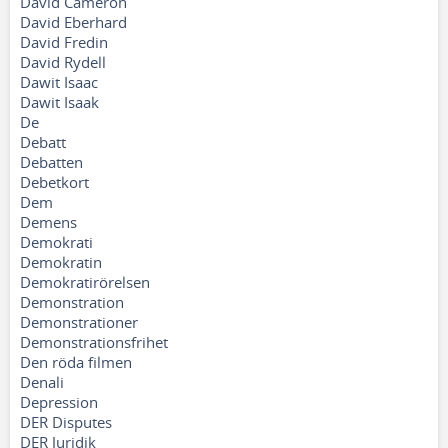
David Cameron
David Eberhard
David Fredin
David Rydell
Dawit Isaac
Dawit Isaak
De
Debatt
Debatten
Debetkort
Dem
Demens
Demokrati
Demokratin
Demokratirörelsen
Demonstration
Demonstrationer
Demonstrationsfrihet
Den röda filmen
Denali
Depression
DER Disputes
DER Juridik