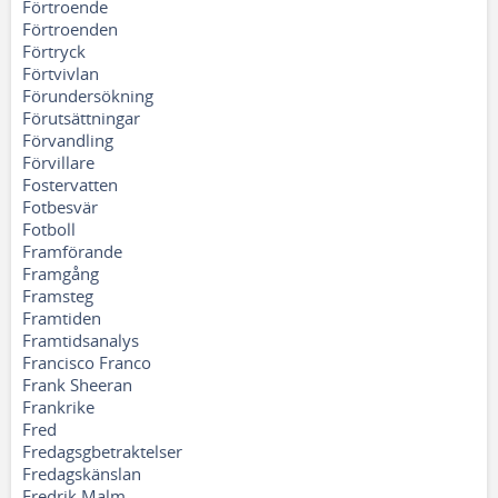
Förtroende
Förtroenden
Förtryck
Förtvivlan
Förundersökning
Förutsättningar
Förvandling
Förvillare
Fostervatten
Fotbesvär
Fotboll
Framförande
Framgång
Framsteg
Framtiden
Framtidsanalys
Francisco Franco
Frank Sheeran
Frankrike
Fred
Fredagsgbetraktelser
Fredagskänslan
Fredrik Malm