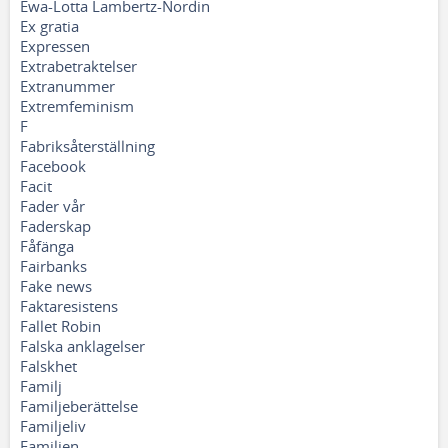
Ewa-Lotta Lambertz-Nordin
Ex gratia
Expressen
Extrabetraktelser
Extranummer
Extremfeminism
F
Fabriksåterställning
Facebook
Facit
Fader vår
Faderskap
Fåfänga
Fairbanks
Fake news
Faktaresistens
Fallet Robin
Falska anklagelser
Falskhet
Familj
Familjeberättelse
Familjeliv
Familjen