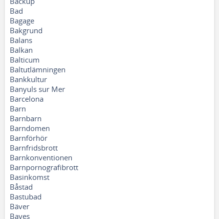
Backup
Bad
Bagage
Bakgrund
Balans
Balkan
Balticum
Baltutlämningen
Bankkultur
Banyuls sur Mer
Barcelona
Barn
Barnbarn
Barndomen
Barnförhör
Barnfridsbrott
Barnkonventionen
Barnpornografibrott
Basinkomst
Båstad
Bastubad
Bäver
Bayes