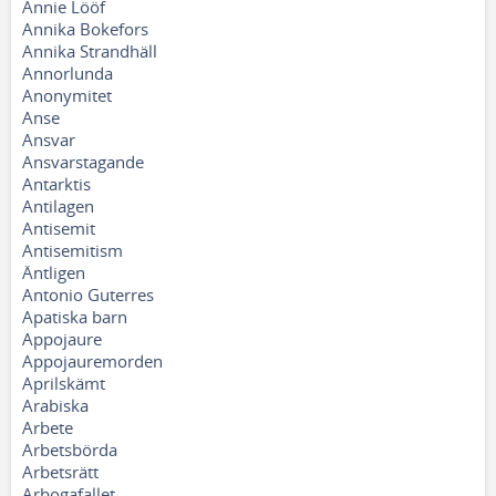
Annie Lööf
Annika Bokefors
Annika Strandhäll
Annorlunda
Anonymitet
Anse
Ansvar
Ansvarstagande
Antarktis
Antilagen
Antisemit
Antisemitism
Äntligen
Antonio Guterres
Apatiska barn
Appojaure
Appojauremorden
Aprilskämt
Arabiska
Arbete
Arbetsbörda
Arbetsrätt
Arbogafallet