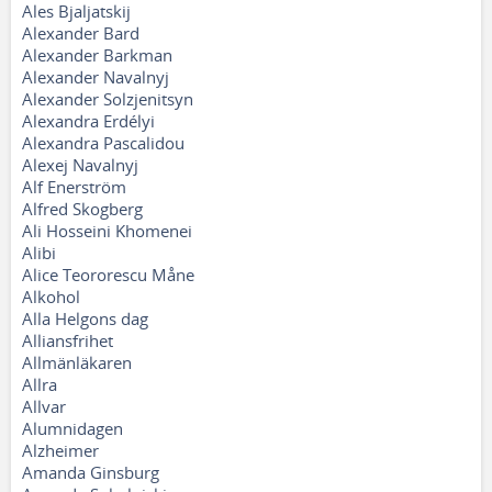
Ales Bjaljatskij
Alexander Bard
Alexander Barkman
Alexander Navalnyj
Alexander Solzjenitsyn
Alexandra Erdélyi
Alexandra Pascalidou
Alexej Navalnyj
Alf Enerström
Alfred Skogberg
Ali Hosseini Khomenei
Alibi
Alice Teororescu Måne
Alkohol
Alla Helgons dag
Alliansfrihet
Allmänläkaren
Allra
Allvar
Alumnidagen
Alzheimer
Amanda Ginsburg