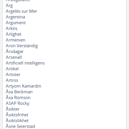
Arg
Argelès sur Mer
Argentina
Argument
Arktis
Ärlighet
Armenien
Aron Verständig
Årsdagar
Arsenall
Artificiell intelligens
Artikel
Artister
Artros
Artyom Kamardin
Åsa Beckman
Åsa Romson
ASAP Rocky
Åsikter
Åsiktsfrihet
Åsiktslikhet
Åsne Seierstad