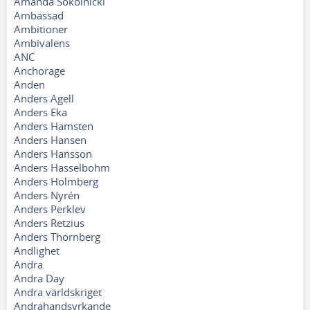
Amanda Sokolnicki
Ambassad
Ambitioner
Ambivalens
ANC
Anchorage
Anden
Anders Agell
Anders Eka
Anders Hamsten
Anders Hansen
Anders Hansson
Anders Hasselbohm
Anders Holmberg
Anders Nyrén
Anders Perklev
Anders Retzius
Anders Thornberg
Andlighet
Andra
Andra Day
Andra världskriget
Andrahandsyrkande