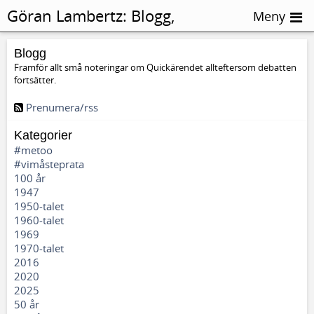
Göran Lambertz:
Blogg,
Meny
Abortmotstånd
Blogg
Framför allt små noteringar om Quickärendet allteftersom debatten
fortsätter.
Prenumera/rss
Kategorier
#metoo
#vimåsteprata
100 år
1947
1950-talet
1960-talet
1969
1970-talet
2016
2020
2025
50 år