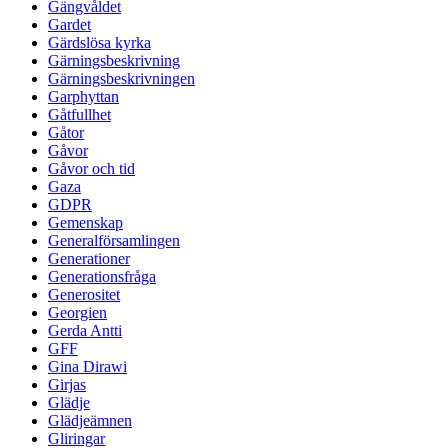
Gängvåldet
Gardet
Gärdslösa kyrka
Gärningsbeskrivning
Gärningsbeskrivningen
Garphyttan
Gåtfullhet
Gåtor
Gåvor
Gåvor och tid
Gaza
GDPR
Gemenskap
Generalförsamlingen
Generationer
Generationsfråga
Generositet
Georgien
Gerda Antti
GFF
Gina Dirawi
Girjas
Glädje
Glädjeämnen
Gliringar