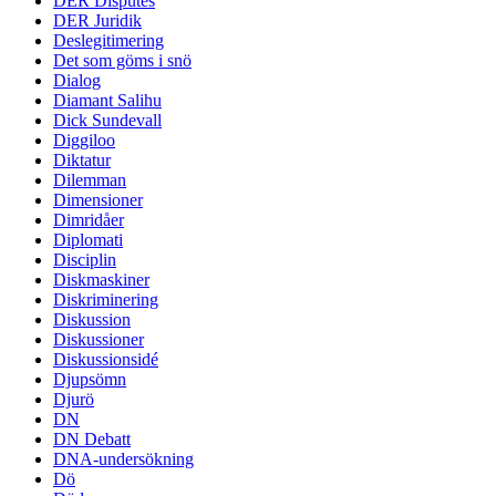
DER Disputes
DER Juridik
Deslegitimering
Det som göms i snö
Dialog
Diamant Salihu
Dick Sundevall
Diggiloo
Diktatur
Dilemman
Dimensioner
Dimridåer
Diplomati
Disciplin
Diskmaskiner
Diskriminering
Diskussion
Diskussioner
Diskussionsidé
Djupsömn
Djurö
DN
DN Debatt
DNA-undersökning
Dö