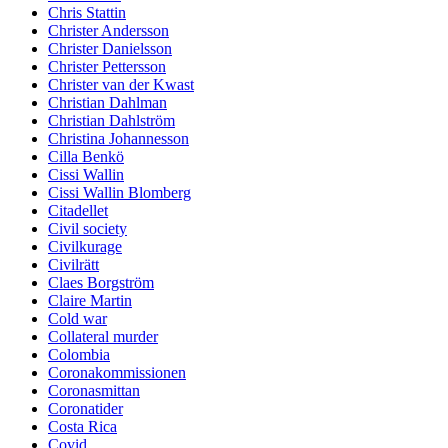
Chris Stattin
Christer Andersson
Christer Danielsson
Christer Pettersson
Christer van der Kwast
Christian Dahlman
Christian Dahlström
Christina Johannesson
Cilla Benkö
Cissi Wallin
Cissi Wallin Blomberg
Citadellet
Civil society
Civilkurage
Civilrätt
Claes Borgström
Claire Martin
Cold war
Collateral murder
Colombia
Coronakommissionen
Coronasmittan
Coronatider
Costa Rica
Covid