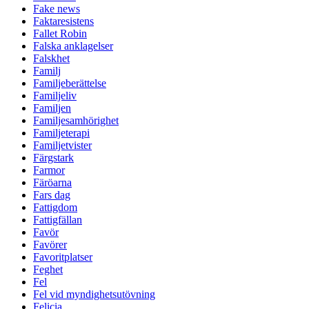
Fake news
Faktaresistens
Fallet Robin
Falska anklagelser
Falskhet
Familj
Familjeberättelse
Familjeliv
Familjen
Familjesamhörighet
Familjeterapi
Familjetvister
Färgstark
Farmor
Färöarna
Fars dag
Fattigdom
Fattigfällan
Favör
Favörer
Favoritplatser
Feghet
Fel
Fel vid myndighetsutövning
Felicia