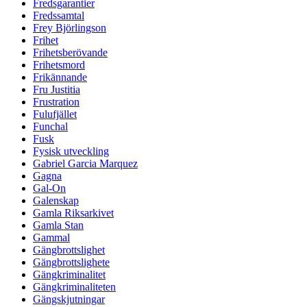
Fredsgarantier
Fredssamtal
Frey Björlingson
Frihet
Frihetsberövande
Frihetsmord
Frikännande
Fru Justitia
Frustration
Fulufjället
Funchal
Fusk
Fysisk utveckling
Gabriel Garcia Marquez
Gagna
Gal-On
Galenskap
Gamla Riksarkivet
Gamla Stan
Gammal
Gängbrottslighet
Gängbrottslighete
Gängkriminalitet
Gängkriminaliteten
Gängskjutningar