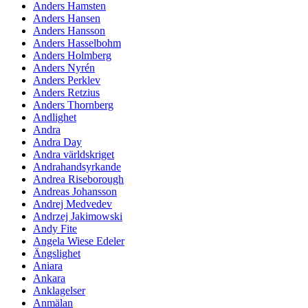
Anders Hamsten
Anders Hansen
Anders Hansson
Anders Hasselbohm
Anders Holmberg
Anders Nyrén
Anders Perklev
Anders Retzius
Anders Thornberg
Andlighet
Andra
Andra Day
Andra världskriget
Andrahandsyrkande
Andrea Riseborough
Andreas Johansson
Andrej Medvedev
Andrzej Jakimowski
Andy Fite
Angela Wiese Edeler
Ängslighet
Aniara
Ankara
Anklagelser
Anmälan