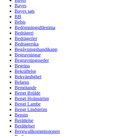
Bäver
Bayes
Bayes sats
BB
Bebis
Bedömningsdilemma
Bedrägeri
Bedrägerier
Bedragerska
Begåvningshandikapp
Begravningar
Begravningsseder
Begripa
Bekräftelse
Bekvämlighet
Belarus
Bemötande
Bengt Brülde
Bengt Holmström
Bengt Lambe
Bengt Lindström
Bensin
Berättelse
Berättelser
Bergwallkommissionen