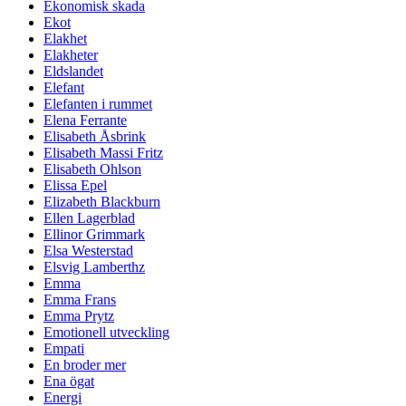
Ekonomisk skada
Ekot
Elakhet
Elakheter
Eldslandet
Elefant
Elefanten i rummet
Elena Ferrante
Elisabeth Åsbrink
Elisabeth Massi Fritz
Elisabeth Ohlson
Elissa Epel
Elizabeth Blackburn
Ellen Lagerblad
Ellinor Grimmark
Elsa Westerstad
Elsvig Lamberthz
Emma
Emma Frans
Emma Prytz
Emotionell utveckling
Empati
En broder mer
Ena ögat
Energi