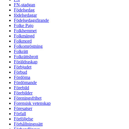
FN-stadgan
Födelsedag
födelsedagar
Födelsedagsfirande
Folke Pajo
Folkhemmet
Folkmängd
Folkmord
Folkomröstning
Folkrätt
Folkrättsbrott
Föräldraskap
Förbjudet
Förbud
Fördöma
Fördömande
Förebild
Förebilder
Föreningsfrihet
Forensisk vetenskap
Föresatser
Förfall
Förföljelse
Förhållningssätt