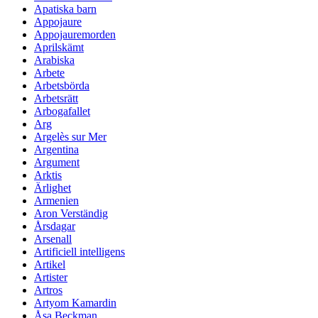
Apatiska barn
Appojaure
Appojauremorden
Aprilskämt
Arabiska
Arbete
Arbetsbörda
Arbetsrätt
Arbogafallet
Arg
Argelès sur Mer
Argentina
Argument
Arktis
Ärlighet
Armenien
Aron Verständig
Årsdagar
Arsenall
Artificiell intelligens
Artikel
Artister
Artros
Artyom Kamardin
Åsa Beckman