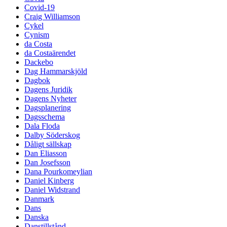
Covid-19
Craig Williamson
Cykel
Cynism
da Costa
da Costaärendet
Dackebo
Dag Hammarskjöld
Dagbok
Dagens Juridik
Dagens Nyheter
Dagsplanering
Dagsschema
Dala Floda
Dalby Söderskog
Dåligt sällskap
Dan Eliasson
Dan Josefsson
Dana Pourkomeylian
Daniel Kinberg
Daniel Widstrand
Danmark
Dans
Danska
Danstillstånd