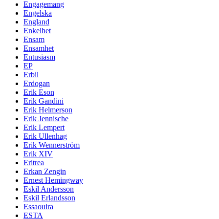
Engagemang
Engelska
England
Enkelhet
Ensam
Ensamhet
Entusiasm
EP
Erbil
Erdogan
Erik Eson
Erik Gandini
Erik Helmerson
Erik Jennische
Erik Lempert
Erik Ullenhag
Erik Wennerström
Erik XIV
Eritrea
Erkan Zengin
Ernest Hemingway
Eskil Andersson
Eskil Erlandsson
Essaouira
ESTA