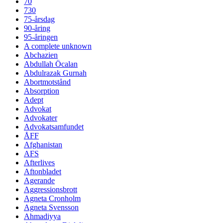
70
730
75-årsdag
90-åring
95-åringen
A complete unknown
Abchazien
Abdullah Öcalan
Abdulrazak Gurnah
Abortmotstånd
Absorption
Adept
Advokat
Advokater
Advokatsamfundet
ÅFF
Afghanistan
AFS
Afterlives
Aftonbladet
Agerande
Aggressionsbrott
Agneta Cronholm
Agneta Svensson
Ahmadiyya