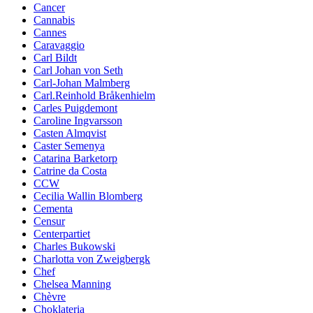
Cancer
Cannabis
Cannes
Caravaggio
Carl Bildt
Carl Johan von Seth
Carl-Johan Malmberg
Carl.Reinhold Bråkenhielm
Carles Puigdemont
Caroline Ingvarsson
Casten Almqvist
Caster Semenya
Catarina Barketorp
Catrine da Costa
CCW
Cecilia Wallin Blomberg
Cementa
Censur
Centerpartiet
Charles Bukowski
Charlotta von Zweigbergk
Chef
Chelsea Manning
Chèvre
Choklateria