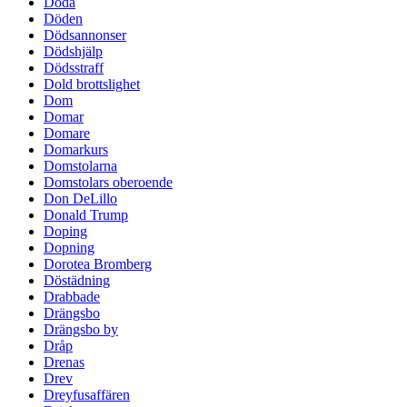
Döda
Döden
Dödsannonser
Dödshjälp
Dödsstraff
Dold brottslighet
Dom
Domar
Domare
Domarkurs
Domstolarna
Domstolars oberoende
Don DeLillo
Donald Trump
Doping
Dopning
Dorotea Bromberg
Döstädning
Drabbade
Drängsbo
Drängsbo by
Dråp
Drenas
Drev
Dreyfusaffären