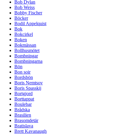
Bob Dylan
Bob Weiss
Bobby Fischer
Böcker
Bodil Appelquist
Bok
Bokcirkel
Boken
Bokmässan
Bollhusmötet
Bombningar
Bombningarna
Bön
Bon soir
Bordsbön
Boris Nemtsov
Boris Spasskij
Bortgjord
Borttappat
Boulebar
Brådska
Brasilien
Brasomdetär
Bratislava
Brett Kavanaugh