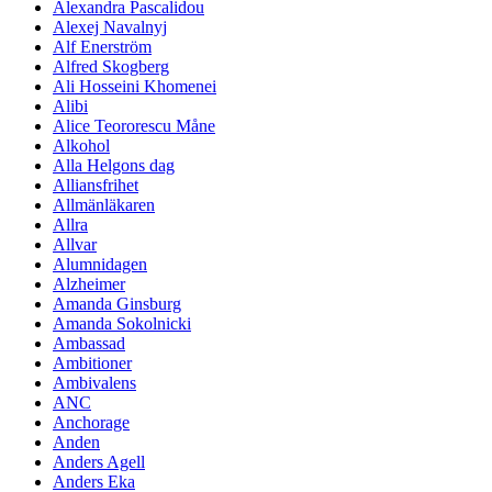
Alexandra Pascalidou
Alexej Navalnyj
Alf Enerström
Alfred Skogberg
Ali Hosseini Khomenei
Alibi
Alice Teororescu Måne
Alkohol
Alla Helgons dag
Alliansfrihet
Allmänläkaren
Allra
Allvar
Alumnidagen
Alzheimer
Amanda Ginsburg
Amanda Sokolnicki
Ambassad
Ambitioner
Ambivalens
ANC
Anchorage
Anden
Anders Agell
Anders Eka