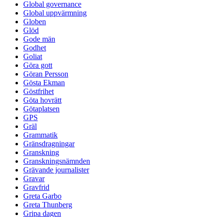
Global governance
Global uppvärmning
Globen
Glöd
Gode män
Godhet
Goliat
Göra gott
Göran Persson
Gösta Ekman
Göstfrihet
Göta hovrätt
Götaplatsen
GPS
Gräl
Grammatik
Gränsdragningar
Granskning
Granskningsnämnden
Grävande journalister
Gravar
Gravfrid
Greta Garbo
Greta Thunberg
Gripa dagen