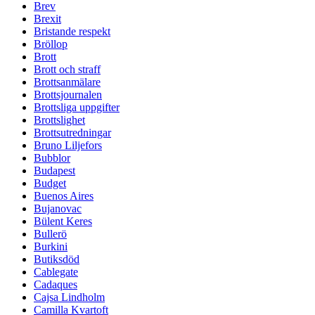
Brev
Brexit
Bristande respekt
Bröllop
Brott
Brott och straff
Brottsanmälare
Brottsjournalen
Brottsliga uppgifter
Brottslighet
Brottsutredningar
Bruno Liljefors
Bubblor
Budapest
Budget
Buenos Aires
Bujanovac
Bülent Keres
Bullerö
Burkini
Butiksdöd
Cablegate
Cadaques
Cajsa Lindholm
Camilla Kvartoft