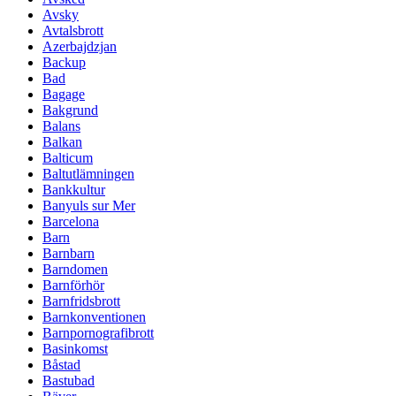
Avsky
Avtalsbrott
Azerbajdzjan
Backup
Bad
Bagage
Bakgrund
Balans
Balkan
Balticum
Baltutlämningen
Bankkultur
Banyuls sur Mer
Barcelona
Barn
Barnbarn
Barndomen
Barnförhör
Barnfridsbrott
Barnkonventionen
Barnpornografibrott
Basinkomst
Båstad
Bastubad