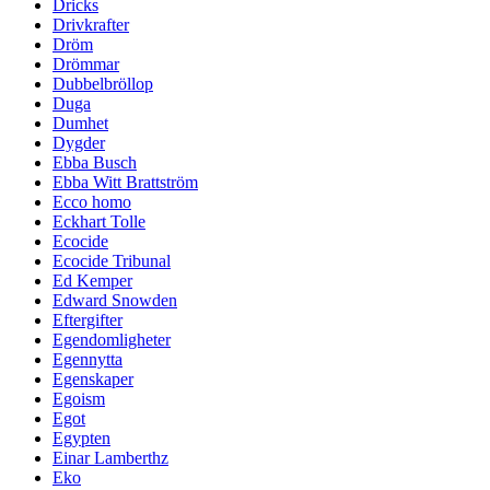
Dricks
Drivkrafter
Dröm
Drömmar
Dubbelbröllop
Duga
Dumhet
Dygder
Ebba Busch
Ebba Witt Brattström
Ecco homo
Eckhart Tolle
Ecocide
Ecocide Tribunal
Ed Kemper
Edward Snowden
Eftergifter
Egendomligheter
Egennytta
Egenskaper
Egoism
Egot
Egypten
Einar Lamberthz
Eko