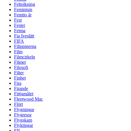
Feltolkning
Feminism
Femtio år
Fest
Fester
Fetma
Fia Iveslätt
FIFA
Filippinerna
Film
Filmcirkeln
Filmer
Filosofi
Filter
Finhet
Fira
Firande
Fittjamålet
Fleetwood Mac
Flört
Flygningar
Flygresor
Flygskam
Flyktingar
FN