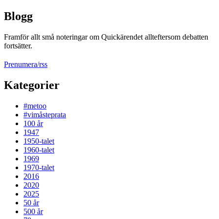
Blogg
Framför allt små noteringar om Quickärendet allteftersom debatten
fortsätter.
Prenumera/rss
Kategorier
#metoo
#vimåsteprata
100 år
1947
1950-talet
1960-talet
1969
1970-talet
2016
2020
2025
50 år
500 år