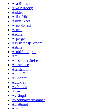
Åsa Romson
ASAP Rocky
Åsikter
Åsiktsfrihet
Åsiktslikhet
Åsne Seierstad
Åsnen
Asocial
Asperger
Assisterat självmord
Astana
Astrid Lindgren
Åtal
Åtalsunderlåtelse
Återseende
Återställning
Återträff
Auktoritet
Autokrati
Avfrienda
Avgå
Avhängd
Avhopparverksamhet
Avrättning
Avsked