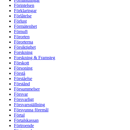
Förhandlingar
Förintelsen
Förklaringar
Förlåtelse
Förlust
Förmätenhet
Förnuft
Förorten
Förorterna
Försiktighet
Forskning
Forskning & Framsteg
Förskott
Försoning
Förstå
Förståelse
Förstånd
Försummelser
Försvar
Försvarligt
Försvarsställning
Försvunna föremål
Förtal
Förtalskassan
Förtroende