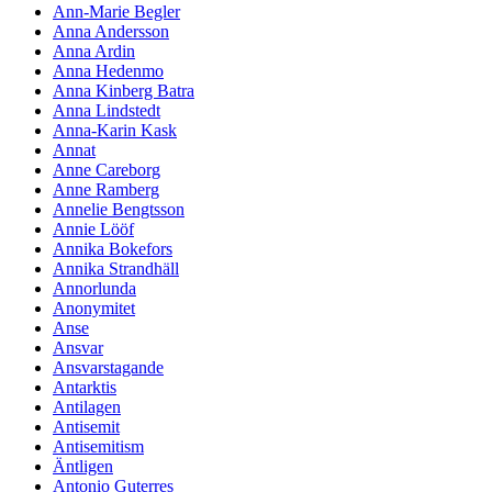
Ann-Marie Begler
Anna Andersson
Anna Ardin
Anna Hedenmo
Anna Kinberg Batra
Anna Lindstedt
Anna-Karin Kask
Annat
Anne Careborg
Anne Ramberg
Annelie Bengtsson
Annie Lööf
Annika Bokefors
Annika Strandhäll
Annorlunda
Anonymitet
Anse
Ansvar
Ansvarstagande
Antarktis
Antilagen
Antisemit
Antisemitism
Äntligen
Antonio Guterres