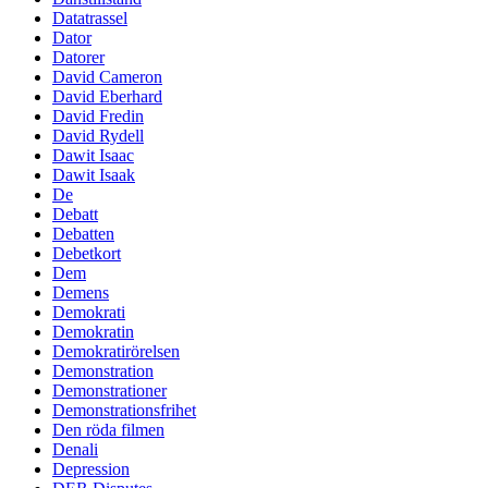
Datatrassel
Dator
Datorer
David Cameron
David Eberhard
David Fredin
David Rydell
Dawit Isaac
Dawit Isaak
De
Debatt
Debatten
Debetkort
Dem
Demens
Demokrati
Demokratin
Demokratirörelsen
Demonstration
Demonstrationer
Demonstrationsfrihet
Den röda filmen
Denali
Depression