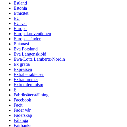
Estland
Estonia
Etnicitet
EU
EU-val
Europa
Europakonventionen
Europas länder
Eutanasi
Eva Forslund
Eva Langenskiöld
Ewa-Lotta Lambertz-Nordin
Ex gratia
Expressen
Extrabetraktelser
Extranummer
Extremfeminism
F
Fabriksåterställning
Facebook
Facit
Fader vår
Faderskap
Fåfänga
Fairbanks