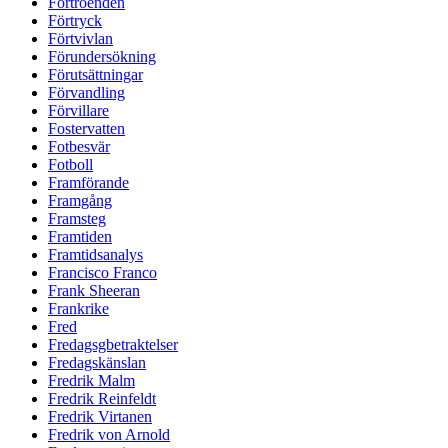
Förtroenden
Förtryck
Förtvivlan
Förundersökning
Förutsättningar
Förvandling
Förvillare
Fostervatten
Fotbesvär
Fotboll
Framförande
Framgång
Framsteg
Framtiden
Framtidsanalys
Francisco Franco
Frank Sheeran
Frankrike
Fred
Fredagsgbetraktelser
Fredagskänslan
Fredrik Malm
Fredrik Reinfeldt
Fredrik Virtanen
Fredrik von Arnold