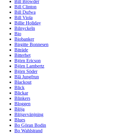
Bill Browder
Bill Clinton
Bill Dufwa
Bill Viola
Billie Holiday
Bilnyckeln
Bio
Biobanker
Birgitte Bonnesen
Biträde
Bitterhet
Björn Ericson
Björn Lambertz
Björn Söder
Blå Jungfrun
Blackout
Blick
Blickar
Blinkers
Bloggen
Blöja
Blöjavvänjning
Blues
Bo Göran Bodin
Bo Wahlstrand