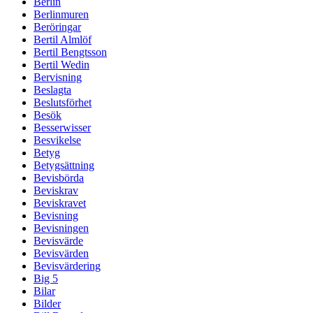
Berlin
Berlinmuren
Beröringar
Bertil Almlöf
Bertil Bengtsson
Bertil Wedin
Bervisning
Beslagta
Beslutsförhet
Besök
Besserwisser
Besvikelse
Betyg
Betygsättning
Bevisbörda
Beviskrav
Beviskravet
Bevisning
Bevisningen
Bevisvärde
Bevisvärden
Bevisvärdering
Big 5
Bilar
Bilder