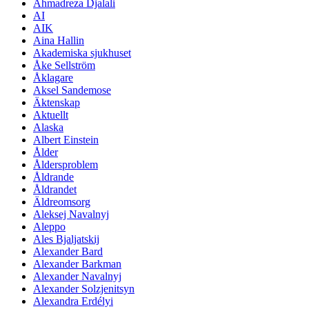
Ahmadreza Djalali
AI
AIK
Aina Hallin
Akademiska sjukhuset
Åke Sellström
Åklagare
Aksel Sandemose
Äktenskap
Aktuellt
Alaska
Albert Einstein
Ålder
Åldersproblem
Åldrande
Åldrandet
Äldreomsorg
Aleksej Navalnyj
Aleppo
Ales Bjaljatskij
Alexander Bard
Alexander Barkman
Alexander Navalnyj
Alexander Solzjenitsyn
Alexandra Erdélyi