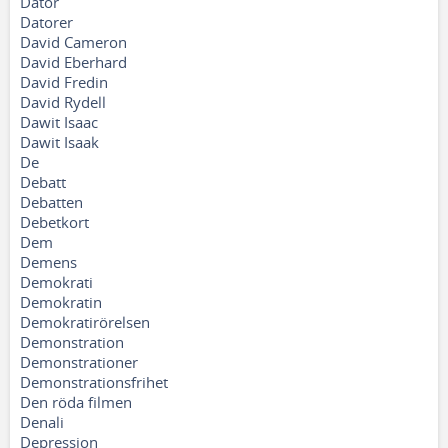
Dator
Datorer
David Cameron
David Eberhard
David Fredin
David Rydell
Dawit Isaac
Dawit Isaak
De
Debatt
Debatten
Debetkort
Dem
Demens
Demokrati
Demokratin
Demokratirörelsen
Demonstration
Demonstrationer
Demonstrationsfrihet
Den röda filmen
Denali
Depression