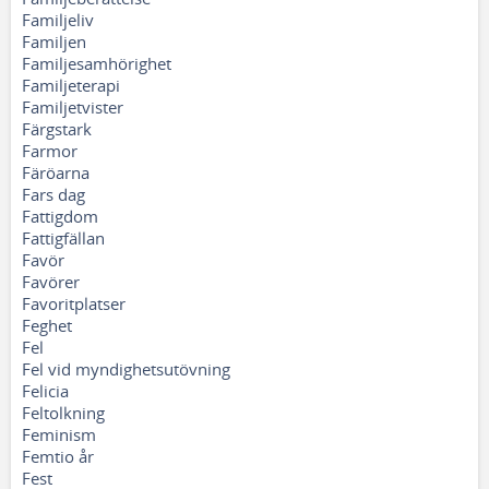
Familjeliv
Familjen
Familjesamhörighet
Familjeterapi
Familjetvister
Färgstark
Farmor
Färöarna
Fars dag
Fattigdom
Fattigfällan
Favör
Favörer
Favoritplatser
Feghet
Fel
Fel vid myndighetsutövning
Felicia
Feltolkning
Feminism
Femtio år
Fest