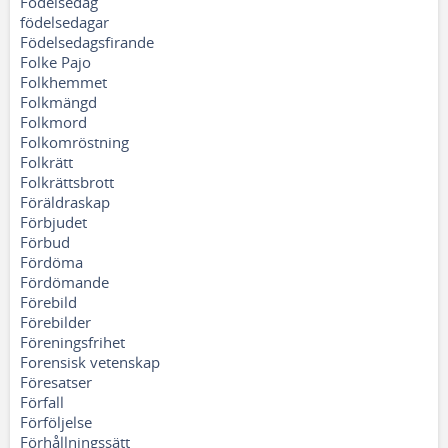
Födelsedag
födelsedagar
Födelsedagsfirande
Folke Pajo
Folkhemmet
Folkmängd
Folkmord
Folkomröstning
Folkrätt
Folkrättsbrott
Föräldraskap
Förbjudet
Förbud
Fördöma
Fördömande
Förebild
Förebilder
Föreningsfrihet
Forensisk vetenskap
Föresatser
Förfall
Förföljelse
Förhållningssätt