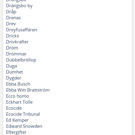
Drängsbo by
Dråp
Drenas
Drev
Dreyfusaffären
Dricks
Drivkrafter
Dröm
Drömmar
Dubbelbröllop
Duga
Dumhet
Dygder
Ebba Busch
Ebba Witt Brattström
Ecco homo
Eckhart Tolle
Ecocide
Ecocide Tribunal
Ed Kemper
Edward Snowden
Eftergifter