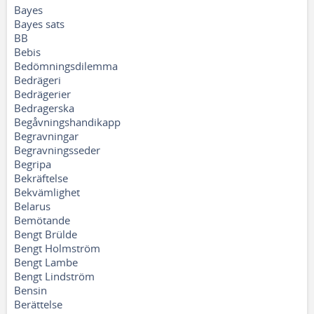
Bayes
Bayes sats
BB
Bebis
Bedömningsdilemma
Bedrägeri
Bedrägerier
Bedragerska
Begåvningshandikapp
Begravningar
Begravningsseder
Begripa
Bekräftelse
Bekvämlighet
Belarus
Bemötande
Bengt Brülde
Bengt Holmström
Bengt Lambe
Bengt Lindström
Bensin
Berättelse