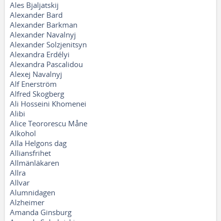
Ales Bjaljatskij
Alexander Bard
Alexander Barkman
Alexander Navalnyj
Alexander Solzjenitsyn
Alexandra Erdélyi
Alexandra Pascalidou
Alexej Navalnyj
Alf Enerström
Alfred Skogberg
Ali Hosseini Khomenei
Alibi
Alice Teororescu Måne
Alkohol
Alla Helgons dag
Alliansfrihet
Allmänläkaren
Allra
Allvar
Alumnidagen
Alzheimer
Amanda Ginsburg