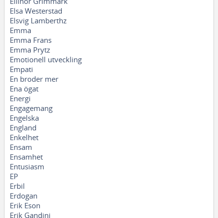
Ellinor Grimmark
Elsa Westerstad
Elsvig Lamberthz
Emma
Emma Frans
Emma Prytz
Emotionell utveckling
Empati
En broder mer
Ena ögat
Energi
Engagemang
Engelska
England
Enkelhet
Ensam
Ensamhet
Entusiasm
EP
Erbil
Erdogan
Erik Eson
Erik Gandini