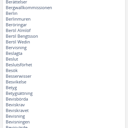
Berättelser
Bergwallkommissionen
Berlin
Berlinmuren
Beröringar
Bertil Almlöf
Bertil Bengtsson
Bertil Wedin
Bervisning
Beslagta
Beslut
Beslutsförhet
Besök
Besserwisser
Besvikelse
Betyg
Betygsättning
Bevisbörda
Beviskrav
Beviskravet
Bevisning
Bevisningen
Bevisvärde