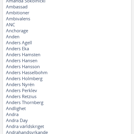
Amanda Sokolnicki
Ambassad
Ambitioner
Ambivalens
ANC
Anchorage
Anden
Anders Agell
Anders Eka
Anders Hamsten
Anders Hansen
Anders Hansson
Anders Hasselbohm
Anders Holmberg
Anders Nyrén
Anders Perklev
Anders Retzius
Anders Thornberg
Andlighet
Andra
Andra Day
Andra världskriget
Andrahandsyrkande