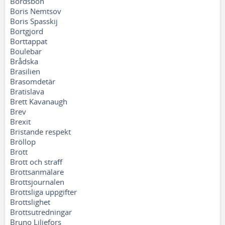
Bordsbön
Boris Nemtsov
Boris Spasskij
Bortgjord
Borttappat
Boulebar
Brådska
Brasilien
Brasomdetär
Bratislava
Brett Kavanaugh
Brev
Brexit
Bristande respekt
Bröllop
Brott
Brott och straff
Brottsanmälare
Brottsjournalen
Brottsliga uppgifter
Brottslighet
Brottsutredningar
Bruno Liljefors