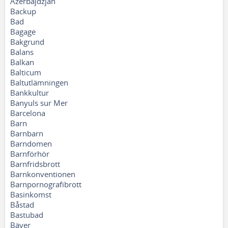
Azerbajdzjan
Backup
Bad
Bagage
Bakgrund
Balans
Balkan
Balticum
Baltutlämningen
Bankkultur
Banyuls sur Mer
Barcelona
Barn
Barnbarn
Barndomen
Barnförhör
Barnfridsbrott
Barnkonventionen
Barnpornografibrott
Basinkomst
Båstad
Bastubad
Bäver