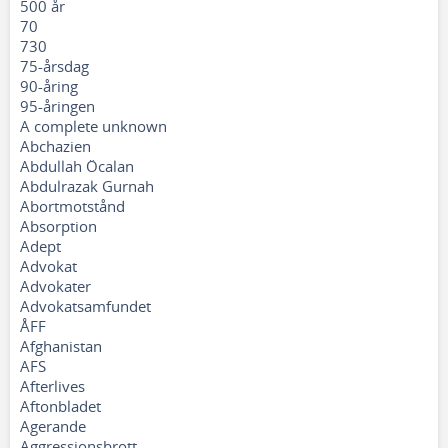
500 år
70
730
75-årsdag
90-åring
95-åringen
A complete unknown
Abchazien
Abdullah Öcalan
Abdulrazak Gurnah
Abortmotstånd
Absorption
Adept
Advokat
Advokater
Advokatsamfundet
ÅFF
Afghanistan
AFS
Afterlives
Aftonbladet
Agerande
Aggressionsbrott