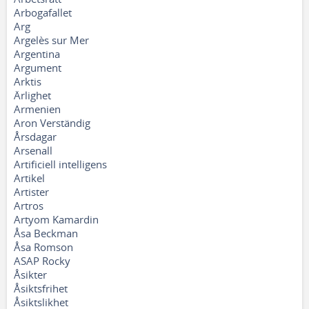
Arbogafallet
Arg
Argelès sur Mer
Argentina
Argument
Arktis
Ärlighet
Armenien
Aron Verständig
Årsdagar
Arsenall
Artificiell intelligens
Artikel
Artister
Artros
Artyom Kamardin
Åsa Beckman
Åsa Romson
ASAP Rocky
Åsikter
Åsiktsfrihet
Åsiktslikhet