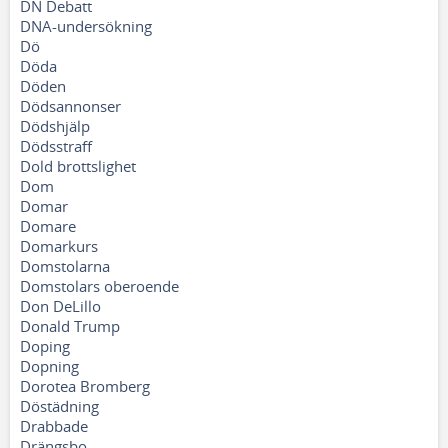
DN Debatt
DNA-undersökning
Dö
Döda
Döden
Dödsannonser
Dödshjälp
Dödsstraff
Dold brottslighet
Dom
Domar
Domare
Domarkurs
Domstolarna
Domstolars oberoende
Don DeLillo
Donald Trump
Doping
Dopning
Dorotea Bromberg
Döstädning
Drabbade
Drängsbo