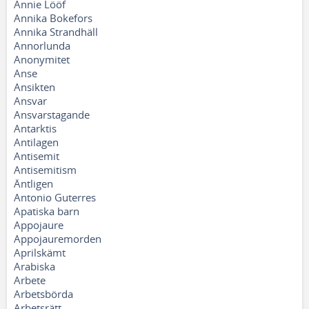
Annie Lööf
Annika Bokefors
Annika Strandhäll
Annorlunda
Anonymitet
Anse
Ansikten
Ansvar
Ansvarstagande
Antarktis
Antilagen
Antisemit
Antisemitism
Äntligen
Antonio Guterres
Apatiska barn
Appojaure
Appojauremorden
Aprilskämt
Arabiska
Arbete
Arbetsbörda
Arbetsrätt