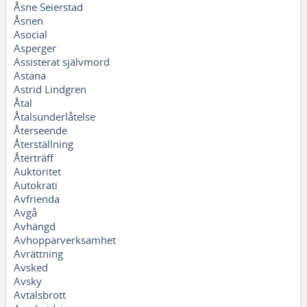
Åsne Seierstad
Åsnen
Asocial
Asperger
Assisterat självmord
Astana
Astrid Lindgren
Åtal
Åtalsunderlåtelse
Återseende
Återställning
Återträff
Auktoritet
Autokrati
Avfrienda
Avgå
Avhängd
Avhopparverksamhet
Avrättning
Avsked
Avsky
Avtalsbrott