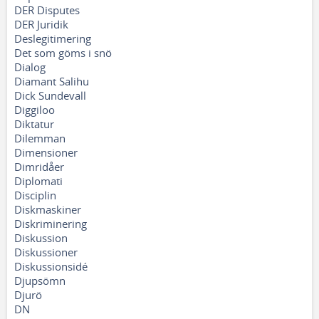
DER Disputes
DER Juridik
Deslegitimering
Det som göms i snö
Dialog
Diamant Salihu
Dick Sundevall
Diggiloo
Diktatur
Dilemman
Dimensioner
Dimridåer
Diplomati
Disciplin
Diskmaskiner
Diskriminering
Diskussion
Diskussioner
Diskussionsidé
Djupsömn
Djurö
DN