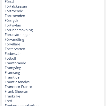
Förtal
Förtalskassan
Förtroende
Förtroenden
Förtryck
Förtvivlan
Förundersökning
Förutsättningar
Förvandling
Förvillare
Fostervatten
Fotbesvär
Fotboll
Framförande
Framgång
Framsteg
Framtiden
Framtidsanalys
Francisco Franco
Frank Sheeran
Frankrike
Fred
Fredagsgbetraktelser