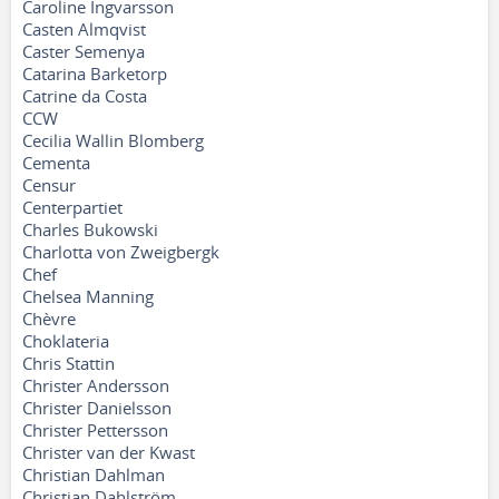
Caroline Ingvarsson
Casten Almqvist
Caster Semenya
Catarina Barketorp
Catrine da Costa
CCW
Cecilia Wallin Blomberg
Cementa
Censur
Centerpartiet
Charles Bukowski
Charlotta von Zweigbergk
Chef
Chelsea Manning
Chèvre
Choklateria
Chris Stattin
Christer Andersson
Christer Danielsson
Christer Pettersson
Christer van der Kwast
Christian Dahlman
Christian Dahlström