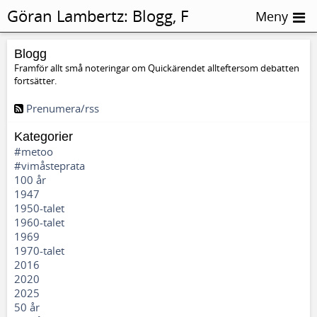
Göran Lambertz:
Blogg, F
Meny
Blogg
Framför allt små noteringar om Quickärendet allteftersom debatten
fortsätter.
Prenumera/rss
Kategorier
#metoo
#vimåsteprata
100 år
1947
1950-talet
1960-talet
1969
1970-talet
2016
2020
2025
50 år