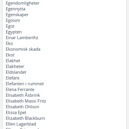
Egendomligheter
Egennytta
Egenskaper
Egoism
Egot
Egypten
Einar Lamberthz
Eko
Ekonomisk skada
Ekot
Elakhet
Elakheter
Eldslandet
Elefant
Elefanten i rummet
Elena Ferrante
Elisabeth Åsbrink
Elisabeth Massi Fritz
Elisabeth Ohlson
Elissa Epel
Elizabeth Blackburn
Ellen Lagerblad