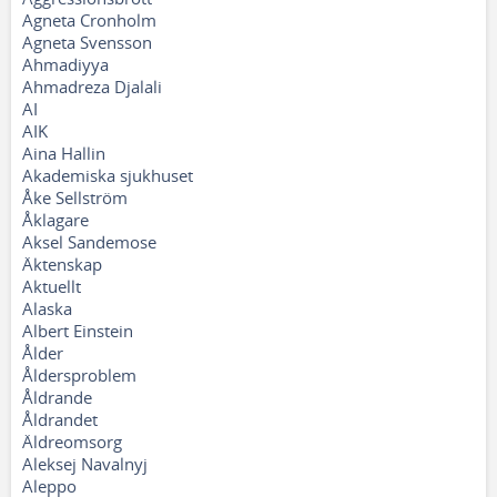
Agneta Cronholm
Agneta Svensson
Ahmadiyya
Ahmadreza Djalali
AI
AIK
Aina Hallin
Akademiska sjukhuset
Åke Sellström
Åklagare
Aksel Sandemose
Äktenskap
Aktuellt
Alaska
Albert Einstein
Ålder
Åldersproblem
Åldrande
Åldrandet
Äldreomsorg
Aleksej Navalnyj
Aleppo