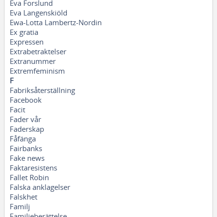
Eva Forslund
Eva Langenskiöld
Ewa-Lotta Lambertz-Nordin
Ex gratia
Expressen
Extrabetraktelser
Extranummer
Extremfeminism
F
Fabriksåterställning
Facebook
Facit
Fader vår
Faderskap
Fåfänga
Fairbanks
Fake news
Faktaresistens
Fallet Robin
Falska anklagelser
Falskhet
Familj
Familjeberättelse