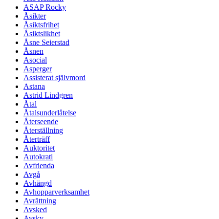
ASAP Rocky
Åsikter
Åsiktsfrihet
Åsiktslikhet
Åsne Seierstad
Åsnen
Asocial
Asperger
Assisterat självmord
Astana
Astrid Lindgren
Åtal
Åtalsunderlåtelse
Återseende
Återställning
Återträff
Auktoritet
Autokrati
Avfrienda
Avgå
Avhängd
Avhopparverksamhet
Avrättning
Avsked
Avsky