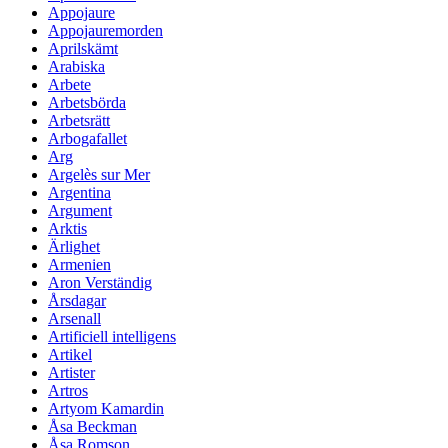
Appojaure
Appojauremorden
Aprilskämt
Arabiska
Arbete
Arbetsbörda
Arbetsrätt
Arbogafallet
Arg
Argelès sur Mer
Argentina
Argument
Arktis
Ärlighet
Armenien
Aron Verständig
Årsdagar
Arsenall
Artificiell intelligens
Artikel
Artister
Artros
Artyom Kamardin
Åsa Beckman
Åsa Romson