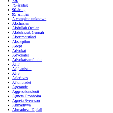
730
75-årsdag
90-åring
95-åringen
A complete unknown
Abchazien
Abdullah Öcalan
Abdulrazak Gurnah
Abortmotstånd
Absorption
Adept
Advokat
Advokater
Advokatsamfundet
ÅFF
Afghanistan
AFS
Afterlives
Aftonbladet
Agerande
Aggressionsbrott
Agneta Cronholm
Agneta Svensson
Ahmadiyya
Ahmadreza Djalali