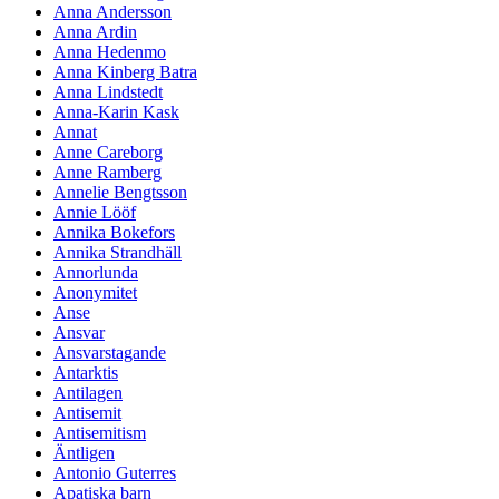
Anna Andersson
Anna Ardin
Anna Hedenmo
Anna Kinberg Batra
Anna Lindstedt
Anna-Karin Kask
Annat
Anne Careborg
Anne Ramberg
Annelie Bengtsson
Annie Lööf
Annika Bokefors
Annika Strandhäll
Annorlunda
Anonymitet
Anse
Ansvar
Ansvarstagande
Antarktis
Antilagen
Antisemit
Antisemitism
Äntligen
Antonio Guterres
Apatiska barn