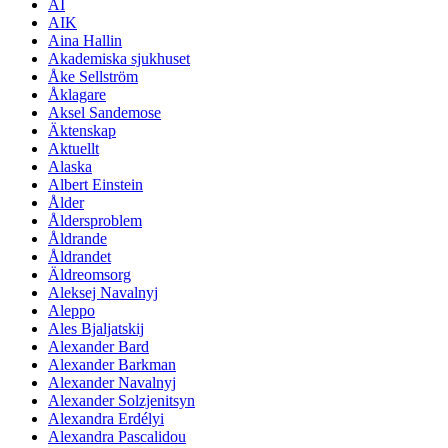
AI
AIK
Aina Hallin
Akademiska sjukhuset
Åke Sellström
Åklagare
Aksel Sandemose
Äktenskap
Aktuellt
Alaska
Albert Einstein
Ålder
Åldersproblem
Åldrande
Åldrandet
Äldreomsorg
Aleksej Navalnyj
Aleppo
Ales Bjaljatskij
Alexander Bard
Alexander Barkman
Alexander Navalnyj
Alexander Solzjenitsyn
Alexandra Erdélyi
Alexandra Pascalidou