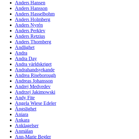
Anders Hansen
Anders Hansson
Anders Hasselbohm
Anders Holmberg
Anders Nyrén
Anders Perklev
Anders Retzius
Anders Thornberg
Andlighet
Andra
Andra Day
Andra världskriget
Andrahandsyrkande
Andrea Riseborough
Andreas Johansson
Andrej Medvedev
Andrzej Jakimowski
Andy Fite
Angela Wiese Edeler
Ängslighet
Aniara
Ankara
Anklagelser
Anmälan
Ann-Marie Begler