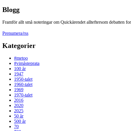
Blogg
Framför allt små noteringar om Quickärendet allteftersom debatten fort
Prenumera/rss
Kategorier
#metoo
#vimåsteprata
100 år
1947
1950-talet
1960-talet
1969
1970-talet
2016
2020
2025
50 år
500 år
70