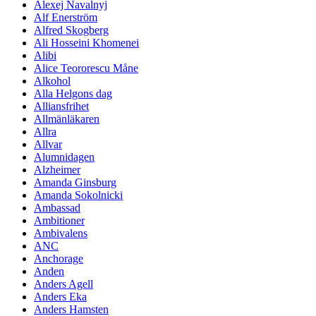
Alexej Navalnyj
Alf Enerström
Alfred Skogberg
Ali Hosseini Khomenei
Alibi
Alice Teororescu Måne
Alkohol
Alla Helgons dag
Alliansfrihet
Allmänläkaren
Allra
Allvar
Alumnidagen
Alzheimer
Amanda Ginsburg
Amanda Sokolnicki
Ambassad
Ambitioner
Ambivalens
ANC
Anchorage
Anden
Anders Agell
Anders Eka
Anders Hamsten