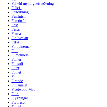
Fel vid myndighetsutövning
Felicia
Feltolkning
Feminism
Femtio år
Fest
Fester
Fetma
Fia Iveslätt
FIFA
Filippinerna
Film
Filmcirkeln
Filmer
Filosofi
Filter
Finhet
Fira
Firande
Fittjamålet
Fleetwood Mac
Flört
Flygningar
Flygresor
Flygskam