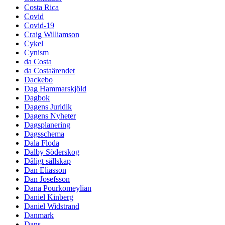
Costa Rica
Covid
Covid-19
Craig Williamson
Cykel
Cynism
da Costa
da Costaärendet
Dackebo
Dag Hammarskjöld
Dagbok
Dagens Juridik
Dagens Nyheter
Dagsplanering
Dagsschema
Dala Floda
Dalby Söderskog
Dåligt sällskap
Dan Eliasson
Dan Josefsson
Dana Pourkomeylian
Daniel Kinberg
Daniel Widstrand
Danmark
Dans