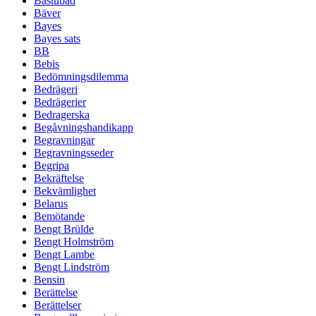
Bastubad
Bäver
Bayes
Bayes sats
BB
Bebis
Bedömningsdilemma
Bedrägeri
Bedrägerier
Bedragerska
Begåvningshandikapp
Begravningar
Begravningsseder
Begripa
Bekräftelse
Bekvämlighet
Belarus
Bemötande
Bengt Brülde
Bengt Holmström
Bengt Lambe
Bengt Lindström
Bensin
Berättelse
Berättelser