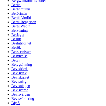
Bergwallkommissionen
Berlin
Berlinmuren
Beröringar
Bertil Almlöf
Bertil Bengtsson
Bertil Wedin
Bervisning
Beslagta
Beslut
Beslutsförhet
Besök
Besserwisser
Besvikelse
Betyg
Betygsättning
Bevisbörda
Beviskrav
Beviskravet
Bevisning
Bevisningen
Bevisvärde
Bevisvärden
Bevisvärdering
Big 5