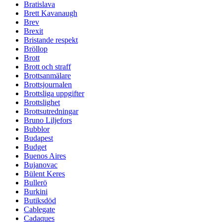
Bratislava
Brett Kavanaugh
Brev
Brexit
Bristande respekt
Bröllop
Brott
Brott och straff
Brottsanmälare
Brottsjournalen
Brottsliga uppgifter
Brottslighet
Brottsutredningar
Bruno Liljefors
Bubblor
Budapest
Budget
Buenos Aires
Bujanovac
Bülent Keres
Bullerö
Burkini
Butiksdöd
Cablegate
Cadaques