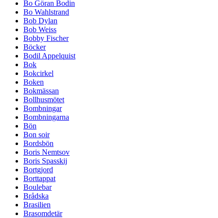
Bo Göran Bodin
Bo Wahlstrand
Bob Dylan
Bob Weiss
Bobby Fischer
Böcker
Bodil Appelquist
Bok
Bokcirkel
Boken
Bokmässan
Bollhusmötet
Bombningar
Bombningarna
Bön
Bon soir
Bordsbön
Boris Nemtsov
Boris Spasskij
Bortgjord
Borttappat
Boulebar
Brådska
Brasilien
Brasomdetär