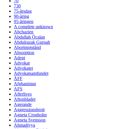
70
730
75-årsdag
90-åring
95-åringen
A complete unknown
Abchazien
Abdullah Öcalan
Abdulrazak Gurnah
Abortmotstånd
Absorption
Adept
Advokat
Advokater
Advokatsamfundet
ÅFF
Afghanistan
AFS
Afterlives
Aftonbladet
Agerande
Aggressionsbrott
Agneta Cronholm
Agneta Svensson
Ahmadiyya