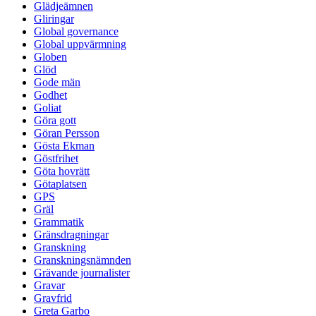
Glädjeämnen
Gliringar
Global governance
Global uppvärmning
Globen
Glöd
Gode män
Godhet
Goliat
Göra gott
Göran Persson
Gösta Ekman
Göstfrihet
Göta hovrätt
Götaplatsen
GPS
Gräl
Grammatik
Gränsdragningar
Granskning
Granskningsnämnden
Grävande journalister
Gravar
Gravfrid
Greta Garbo