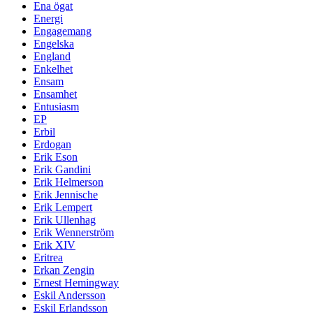
Ena ögat
Energi
Engagemang
Engelska
England
Enkelhet
Ensam
Ensamhet
Entusiasm
EP
Erbil
Erdogan
Erik Eson
Erik Gandini
Erik Helmerson
Erik Jennische
Erik Lempert
Erik Ullenhag
Erik Wennerström
Erik XIV
Eritrea
Erkan Zengin
Ernest Hemingway
Eskil Andersson
Eskil Erlandsson