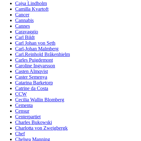
Cajsa Lindholm
Camilla Kvartoft
Cancer
Cannabis
Cannes
Caravaggio
Carl Bildt
Carl Johan von Seth
Carl-Johan Malmberg
Carl.Reinhold Bråkenhielm
Carles Puigdemont
Caroline Ingvarsson
Casten Almqvist
Caster Semenya
Catarina Barketorp
Catrine da Costa
CCW
Cecilia Wallin Blomberg
Cementa
Censur
Centerpartiet
Charles Bukowski
Charlotta von Zweigbergk
Chef
Chelsea Manning