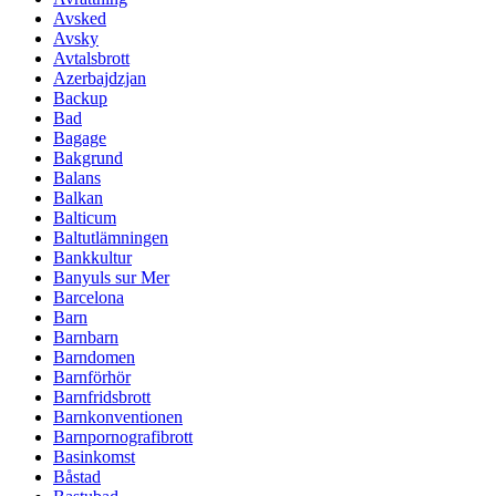
Avsked
Avsky
Avtalsbrott
Azerbajdzjan
Backup
Bad
Bagage
Bakgrund
Balans
Balkan
Balticum
Baltutlämningen
Bankkultur
Banyuls sur Mer
Barcelona
Barn
Barnbarn
Barndomen
Barnförhör
Barnfridsbrott
Barnkonventionen
Barnpornografibrott
Basinkomst
Båstad