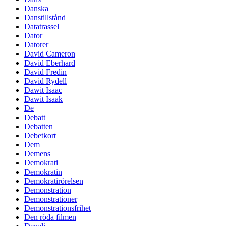
Danska
Danstillstånd
Datatrassel
Dator
Datorer
David Cameron
David Eberhard
David Fredin
David Rydell
Dawit Isaac
Dawit Isaak
De
Debatt
Debatten
Debetkort
Dem
Demens
Demokrati
Demokratin
Demokratirörelsen
Demonstration
Demonstrationer
Demonstrationsfrihet
Den röda filmen