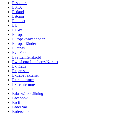
Essaouira
ESTA
Estland
Estonia
Etnicitet
EU
EU-val
Europa
Europakonventionen
Europas länder
Eutanasi
Eva Forslund
Eva Langenskiöld
Ewa-Lotta Lambertz-Nordin
Ex gratia
Expressen
Extrabetraktelser
Extranummer
Extremfeminism
F
Fabriksåterställning
Facebook
Facit
Fader vår
Faderskap