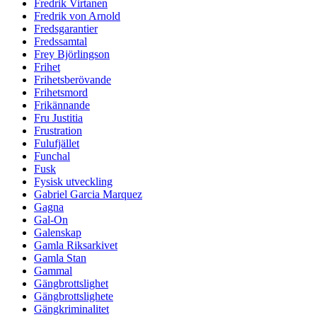
Fredrik Virtanen
Fredrik von Arnold
Fredsgarantier
Fredssamtal
Frey Björlingson
Frihet
Frihetsberövande
Frihetsmord
Frikännande
Fru Justitia
Frustration
Fulufjället
Funchal
Fusk
Fysisk utveckling
Gabriel Garcia Marquez
Gagna
Gal-On
Galenskap
Gamla Riksarkivet
Gamla Stan
Gammal
Gängbrottslighet
Gängbrottslighete
Gängkriminalitet