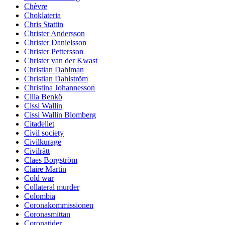
Chèvre
Choklateria
Chris Stattin
Christer Andersson
Christer Danielsson
Christer Pettersson
Christer van der Kwast
Christian Dahlman
Christian Dahlström
Christina Johannesson
Cilla Benkö
Cissi Wallin
Cissi Wallin Blomberg
Citadellet
Civil society
Civilkurage
Civilrätt
Claes Borgström
Claire Martin
Cold war
Collateral murder
Colombia
Coronakommissionen
Coronasmittan
Coronatider