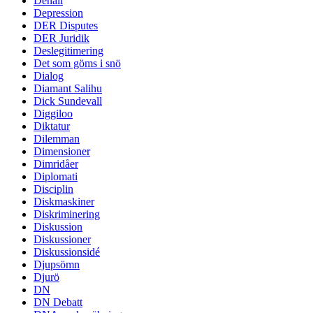
Denali
Depression
DER Disputes
DER Juridik
Deslegitimering
Det som göms i snö
Dialog
Diamant Salihu
Dick Sundevall
Diggiloo
Diktatur
Dilemman
Dimensioner
Dimridåer
Diplomati
Disciplin
Diskmaskiner
Diskriminering
Diskussion
Diskussioner
Diskussionsidé
Djupsömn
Djurö
DN
DN Debatt