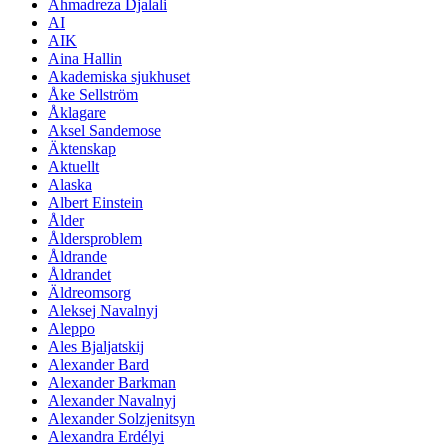
Ahmadreza Djalali
AI
AIK
Aina Hallin
Akademiska sjukhuset
Åke Sellström
Åklagare
Aksel Sandemose
Äktenskap
Aktuellt
Alaska
Albert Einstein
Ålder
Åldersproblem
Åldrande
Åldrandet
Äldreomsorg
Aleksej Navalnyj
Aleppo
Ales Bjaljatskij
Alexander Bard
Alexander Barkman
Alexander Navalnyj
Alexander Solzjenitsyn
Alexandra Erdélyi