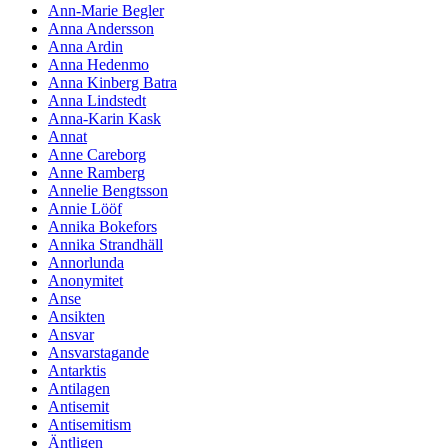
Ann-Marie Begler
Anna Andersson
Anna Ardin
Anna Hedenmo
Anna Kinberg Batra
Anna Lindstedt
Anna-Karin Kask
Annat
Anne Careborg
Anne Ramberg
Annelie Bengtsson
Annie Lööf
Annika Bokefors
Annika Strandhäll
Annorlunda
Anonymitet
Anse
Ansikten
Ansvar
Ansvarstagande
Antarktis
Antilagen
Antisemit
Antisemitism
Äntligen