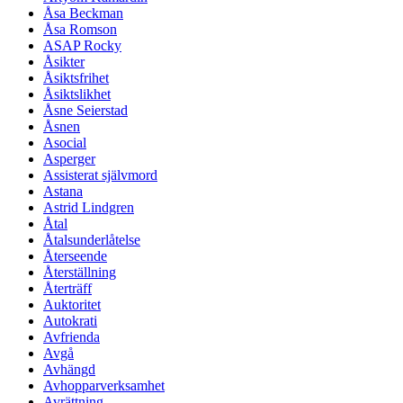
Åsa Beckman
Åsa Romson
ASAP Rocky
Åsikter
Åsiktsfrihet
Åsiktslikhet
Åsne Seierstad
Åsnen
Asocial
Asperger
Assisterat självmord
Astana
Astrid Lindgren
Åtal
Åtalsunderlåtelse
Återseende
Återställning
Återträff
Auktoritet
Autokrati
Avfrienda
Avgå
Avhängd
Avhopparverksamhet
Avrättning