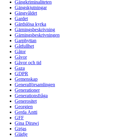
Gängkriminaliteten
Gängskjutningar
Gängvåldet
Gardet
Gärdslösa kyrka
Gärningsbeskrivning
Gärningsbeskrivningen
Garphyttan
Gåtfullhet
Gåtor
Gåvor
Gåvor och tid
Gaza
GDPR
Gemenskap
Generalförsamlingen
Generationer
Generationsfråga
Generositet
Georgien
Gerda Antti
GFF
Gina Dirawi
Girjas
Glädje