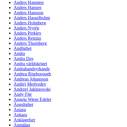
Anders Hamsten
Anders Hansen
Anders Hansson
Anders Hasselbohm
Anders Holmberg
Anders Nyrén
Anders Perklev
Anders Retzius
Anders Thornberg
Andlighet
Andra
Andra Day
Andra världskriget
Andrahandsyrkande
Andrea Riseborough
Andreas Johansson
Andrej Medvedev
Andrzej Jakimowski
Andy Fite
Angela Wiese Edeler
Ängslighet
Aniara
Ankara
Anklagelser
Anmälan