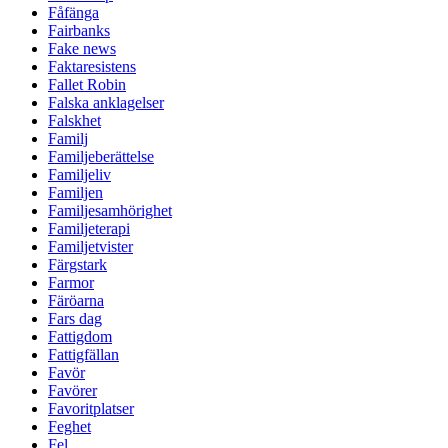
Fåfänga
Fairbanks
Fake news
Faktaresistens
Fallet Robin
Falska anklagelser
Falskhet
Familj
Familjeberättelse
Familjeliv
Familjen
Familjesamhörighet
Familjeterapi
Familjetvister
Färgstark
Farmor
Färöarna
Fars dag
Fattigdom
Fattigfällan
Favör
Favörer
Favoritplatser
Feghet
Fel