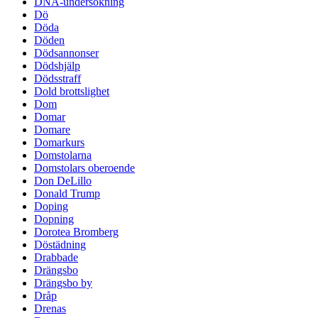
DNA-undersökning
Dö
Döda
Döden
Dödsannonser
Dödshjälp
Dödsstraff
Dold brottslighet
Dom
Domar
Domare
Domarkurs
Domstolarna
Domstolars oberoende
Don DeLillo
Donald Trump
Doping
Dopning
Dorotea Bromberg
Döstädning
Drabbade
Drängsbo
Drängsbo by
Dråp
Drenas