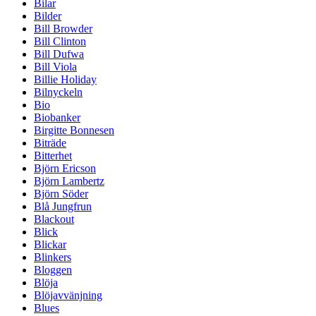
Bilar
Bilder
Bill Browder
Bill Clinton
Bill Dufwa
Bill Viola
Billie Holiday
Bilnyckeln
Bio
Biobanker
Birgitte Bonnesen
Biträde
Bitterhet
Björn Ericson
Björn Lambertz
Björn Söder
Blå Jungfrun
Blackout
Blick
Blickar
Blinkers
Bloggen
Blöja
Blöjavvänjning
Blues