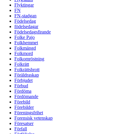
Flyktingar
FN
FN-stadgan
Födelsedag
födelsedagar
Födelsedagsfirande
Folke Pajo
Folkhemmet
Folkmängd
Folkmord
Folkomröstning
Folkrätt
Folkrättsbrott
Föräldraskap
Förbjudet
Förbud
Fördöma
Fördömande
Förebild
Förebilder
Föreningsfrihet
Forensisk vetenskap
Föresatser
Förfall