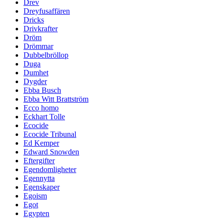
Drev
Dreyfusaffären
Dricks
Drivkrafter
Dröm
Drömmar
Dubbelbröllop
Duga
Dumhet
Dygder
Ebba Busch
Ebba Witt Brattström
Ecco homo
Eckhart Tolle
Ecocide
Ecocide Tribunal
Ed Kemper
Edward Snowden
Eftergifter
Egendomligheter
Egennytta
Egenskaper
Egoism
Egot
Egypten