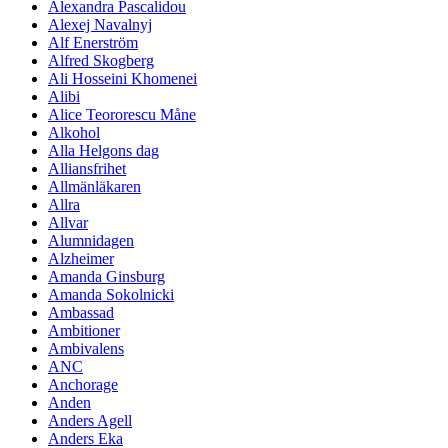
Alexandra Pascalidou
Alexej Navalnyj
Alf Enerström
Alfred Skogberg
Ali Hosseini Khomenei
Alibi
Alice Teororescu Måne
Alkohol
Alla Helgons dag
Alliansfrihet
Allmänläkaren
Allra
Allvar
Alumnidagen
Alzheimer
Amanda Ginsburg
Amanda Sokolnicki
Ambassad
Ambitioner
Ambivalens
ANC
Anchorage
Anden
Anders Agell
Anders Eka