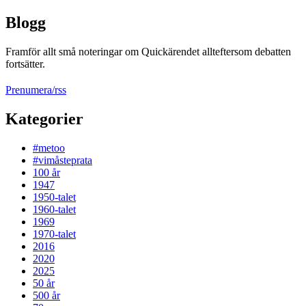
Blogg
Framför allt små noteringar om Quickärendet allteftersom debatten
fortsätter.
Prenumera/rss
Kategorier
#metoo
#vimåsteprata
100 år
1947
1950-talet
1960-talet
1969
1970-talet
2016
2020
2025
50 år
500 år