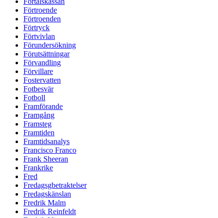
Förtalskassan
Förtroende
Förtroenden
Förtryck
Förtvivlan
Förundersökning
Förutsättningar
Förvandling
Förvillare
Fostervatten
Fotbesvär
Fotboll
Framförande
Framgång
Framsteg
Framtiden
Framtidsanalys
Francisco Franco
Frank Sheeran
Frankrike
Fred
Fredagsgbetraktelser
Fredagskänslan
Fredrik Malm
Fredrik Reinfeldt