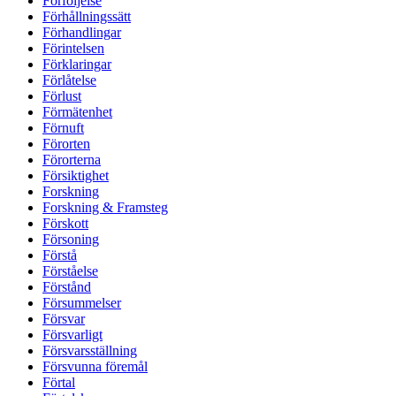
Förföljelse
Förhållningssätt
Förhandlingar
Förintelsen
Förklaringar
Förlåtelse
Förlust
Förmätenhet
Förnuft
Förorten
Förorterna
Försiktighet
Forskning
Forskning & Framsteg
Förskott
Försoning
Förstå
Förståelse
Förstånd
Försummelser
Försvar
Försvarligt
Försvarsställning
Försvunna föremål
Förtal