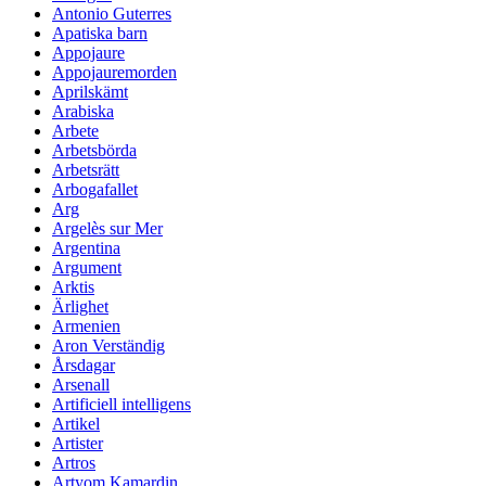
Antonio Guterres
Apatiska barn
Appojaure
Appojauremorden
Aprilskämt
Arabiska
Arbete
Arbetsbörda
Arbetsrätt
Arbogafallet
Arg
Argelès sur Mer
Argentina
Argument
Arktis
Ärlighet
Armenien
Aron Verständig
Årsdagar
Arsenall
Artificiell intelligens
Artikel
Artister
Artros
Artyom Kamardin