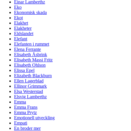
Einar Lamberthz
Eko
Ekonomisk skada
Ekot
Elakhet
Elakheter
Eldslandet
Elefant
Elefanten i rummet
Elena Ferrante
Elisabeth Åsbrink
Elisabeth Massi Fritz
Elisabeth Ohlson
Elissa Epel
Elizabeth Blackburn
Ellen Lagerblad
Ellinor Grimmark
Elsa Westerstad
Elsvig Lamberthz
Emma
Emma Frans
Emma Prytz
Emotionell utveckling
Empati
En broder mer