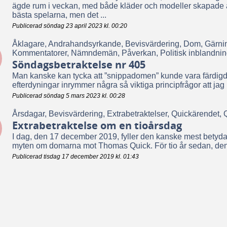
ägde rum i veckan, med både kläder och modeller skapade a
bästa spelarna, men det ...
Publicerad söndag 23 april 2023 kl. 00:20
Åklagare, Andrahandsyrkande, Bevisvärdering, Dom, Gärning
Kommentatorer, Nämndemän, Påverkan, Politisk inblandning
Söndagsbetraktelse nr 405
Man kanske kan tycka att ”snippadomen” kunde vara färdigd
efterdyningar inrymmer några så viktiga principfrågor att jag in
Publicerad söndag 5 mars 2023 kl. 00:28
Årsdagar, Bevisvärdering, Extrabetraktelser, Quickärendet, Q
Extrabetraktelse om en tioårsdag
I dag, den 17 december 2019, fyller den kanske mest betydande
myten om domarna mot Thomas Quick. För tio år sedan, den
Publicerad tisdag 17 december 2019 kl. 01:43