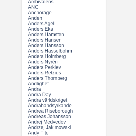
Ambivalens
ANC
Anchorage
Anden
Anders Agell
Anders Eka
Anders Hamsten
Anders Hansen
Anders Hansson
Anders Hasselbohm
Anders Holmberg
Anders Nyrén
Anders Perklev
Anders Retzius
Anders Thornberg
Andlighet
Andra
Andra Day
Andra världskriget
Andrahandsyrkande
Andrea Riseborough
Andreas Johansson
Andrej Medvedev
Andrzej Jakimowski
Andy Fite