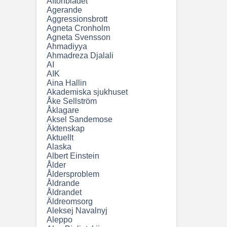
Aftonbladet
Agerande
Aggressionsbrott
Agneta Cronholm
Agneta Svensson
Ahmadiyya
Ahmadreza Djalali
AI
AIK
Aina Hallin
Akademiska sjukhuset
Åke Sellström
Åklagare
Aksel Sandemose
Äktenskap
Aktuellt
Alaska
Albert Einstein
Ålder
Åldersproblem
Åldrande
Åldrandet
Äldreomsorg
Aleksej Navalnyj
Aleppo