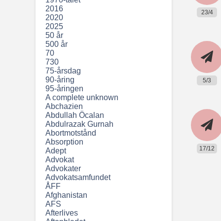
2016
23/4
2020
2025
50 år
500 år
70
730
75-årsdag
90-åring
5/3
95-åringen
A complete unknown
Abchazien
Abdullah Öcalan
Abdulrazak Gurnah
Abortmotstånd
Absorption
17/12
Adept
Advokat
Advokater
Advokatsamfundet
ÅFF
Afghanistan
AFS
Afterlives