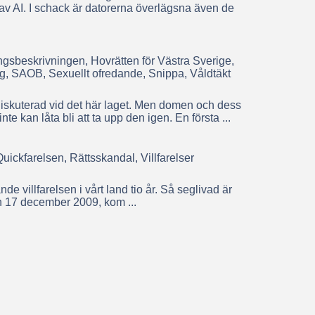
v AI. I schack är datorerna överlägsna även de
sbeskrivningen, Hovrätten för Västra Sverige,
, SAOB, Sexuellt ofredande, Snippa, Våldtäkt
iskuterad vid det här laget. Men domen och dess
te kan låta bli att ta upp den igen. En första ...
uickfarelsen, Rättsskandal, Villfarelser
 villfarelsen i vårt land tio år. Så seglivad är
 17 december 2009, kom ...