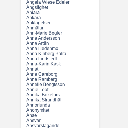
Angela Wiese Edeler
Ängslighet
Aniara
Ankara
Anklagelser
Anmälan
Ann-Marie Begler
Anna Andersson
Anna Ardin
Anna Hedenmo
Anna Kinberg Batra
Anna Lindstedt
Anna-Karin Kask
Annat
Anne Careborg
Anne Ramberg
Annelie Bengtsson
Annie Lööf
Annika Bokefors
Annika Strandhäll
Annorlunda
Anonymitet
Anse
Ansvar
Ansvarstagande