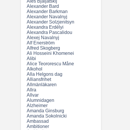
Ales Bjaljatskij
Alexander Bard
Alexander Barkman
Alexander Navalnyj
Alexander Solzjenitsyn
Alexandra Erdélyi
Alexandra Pascalidou
Alexej Navalnyj
Alf Enerström
Alfred Skogberg
Ali Hosseini Khomenei
Alibi
Alice Teororescu Måne
Alkohol
Alla Helgons dag
Alliansfrihet
Allmänläkaren
Allra
Allvar
Alumnidagen
Alzheimer
Amanda Ginsburg
Amanda Sokolnicki
Ambassad
Ambitioner