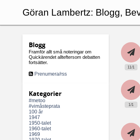
Göran Lambertz:
Blogg, Bev
Blogg
Framför allt små noteringar om
Quickärendet allteftersom debatten
fortsätter.
11/1
Prenumera/rss
Kategorier
#metoo
1/1
#vimåsteprata
100 år
1947
1950-talet
1960-talet
1969
1970-talet