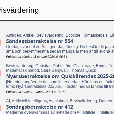
isvärdering
Äntligen, Artikel, Bevisvärdering, Ecocide, Klimatskepsis, 
Söndagsbetraktelse nr 554
I fredags var det en Äntligen-dag för mig. Då bestämde jag m
små och bekymmersfria sedan många år men ändå sköna att 
Publicerad söndag 11 januari 2026 kl. 00:34
Bevisvärdering, Christian Dahlström, Civilkurage, Emma Fra
Matematisk metod, Sture Bergwall, Thomas Quick
Nyårsbetraktelse om Quickärendet 2025-2
[Notering angående det som följer nedan: Här finns en länk ti
form: Nyårsbetraktelse 2025-26. I texten nedan länkas till tre 
Publicerad torsdag 1 januari 2026 kl. 00:42
AI, Artificiell intelligens, Avtalsbrott, Bevisvärdering, Dato
Söndagsbetraktelse nr 412
Medierna översvämmas av nyheter om AI, artificiell intelli