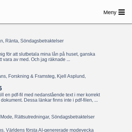
Meny
Lån, Ränta, Söndagsbetraktelser
ig för att slutbetala mina lån på huset, ganska
vara av med. Och jag räknade ...
ns, Forskning & Framsteg, Kjell Asplund,
6
ll en pdf-fil med nedanstående text i mer korrekt
dokument. Dessa länkar finns inte i pdf-filen, ...
rer, Mode, Rättsutredningar, Söndagsbetraktelser
gens. Världens första AI-genererade modevecka