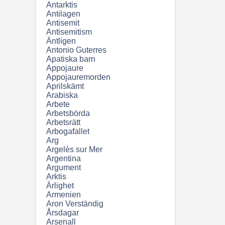
Antarktis
Antilagen
Antisemit
Antisemitism
Äntligen
Antonio Guterres
Apatiska barn
Appojaure
Appojauremorden
Aprilskämt
Arabiska
Arbete
Arbetsbörda
Arbetsrätt
Arbogafallet
Arg
Argelès sur Mer
Argentina
Argument
Arktis
Ärlighet
Armenien
Aron Verständig
Årsdagar
Arsenall