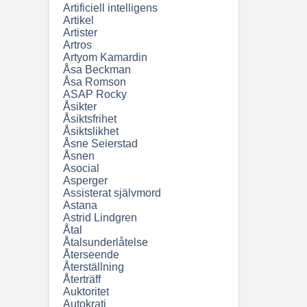
Artificiell intelligens
Artikel
Artister
Artros
Artyom Kamardin
Åsa Beckman
Åsa Romson
ASAP Rocky
Åsikter
Åsiktsfrihet
Åsiktslikhet
Åsne Seierstad
Åsnen
Asocial
Asperger
Assisterat självmord
Astana
Astrid Lindgren
Åtal
Åtalsunderlåtelse
Återseende
Återställning
Återträff
Auktoritet
Autokrati