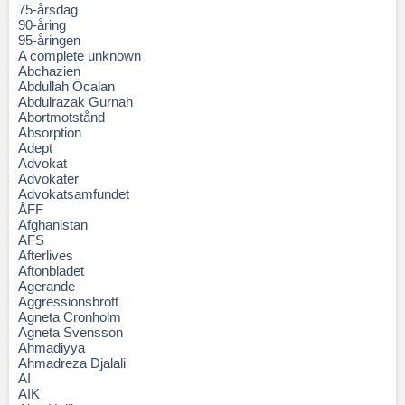
75-årsdag
90-åring
95-åringen
A complete unknown
Abchazien
Abdullah Öcalan
Abdulrazak Gurnah
Abortmotstånd
Absorption
Adept
Advokat
Advokater
Advokatsamfundet
ÅFF
Afghanistan
AFS
Afterlives
Aftonbladet
Agerande
Aggressionsbrott
Agneta Cronholm
Agneta Svensson
Ahmadiyya
Ahmadreza Djalali
AI
AIK