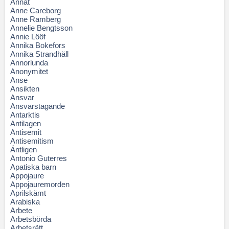
Annat
Anne Careborg
Anne Ramberg
Annelie Bengtsson
Annie Lööf
Annika Bokefors
Annika Strandhäll
Annorlunda
Anonymitet
Anse
Ansikten
Ansvar
Ansvarstagande
Antarktis
Antilagen
Antisemit
Antisemitism
Äntligen
Antonio Guterres
Apatiska barn
Appojaure
Appojauremorden
Aprilskämt
Arabiska
Arbete
Arbetsbörda
Arbetsrätt