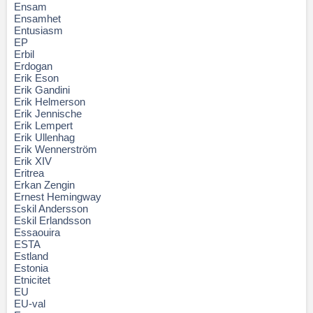
Ensam
Ensamhet
Entusiasm
EP
Erbil
Erdogan
Erik Eson
Erik Gandini
Erik Helmerson
Erik Jennische
Erik Lempert
Erik Ullenhag
Erik Wennerström
Erik XIV
Eritrea
Erkan Zengin
Ernest Hemingway
Eskil Andersson
Eskil Erlandsson
Essaouira
ESTA
Estland
Estonia
Etnicitet
EU
EU-val