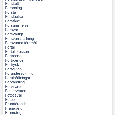
Förskott
Försoning
Förstå
Förståelse
Förstånd
Försummelser
Försvar
Försvarligt
Försvarsställning
Försvunna föremål
Förtal
Förtalskassan
Förtroende
Förtroenden
Förtryck
Förtvivlan
Förundersökning
Förutsättningar
Förvandling
Förvillare
Fostervatten
Fotbesvär
Fotboll
Framförande
Framgång
Framsteg