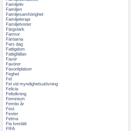
Familjeliv
Familjen
Familjesamhörighet
Familjeterapi
Familjetvister
Färgstark
Farmor
Färöarna
Fars dag
Fattigdom
Fattigfällan
Favör
Favörer
Favoritplatser
Feghet
Fel
Fel vid myndighetsutövning
Felicia
Feltolkning
Feminism
Femtio år
Fest
Fester
Fetma
Fia Iveslätt
FIFA