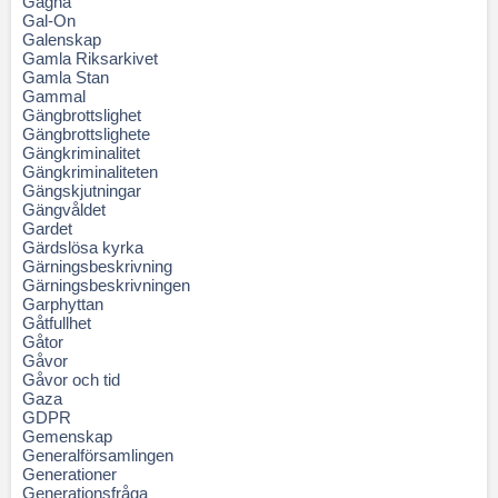
Gagna
Gal-On
Galenskap
Gamla Riksarkivet
Gamla Stan
Gammal
Gängbrottslighet
Gängbrottslighete
Gängkriminalitet
Gängkriminaliteten
Gängskjutningar
Gängvåldet
Gardet
Gärdslösa kyrka
Gärningsbeskrivning
Gärningsbeskrivningen
Garphyttan
Gåtfullhet
Gåtor
Gåvor
Gåvor och tid
Gaza
GDPR
Gemenskap
Generalförsamlingen
Generationer
Generationsfråga