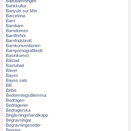
Baltutlämningen
Bankkultur
Banyuls sur Mer
Barcelona
Barn
Barnbarn
Barndomen
Barnförhör
Barnfridsbrott
Barnkonventionen
Barnpornografibrott
Basinkomst
Båstad
Bastubad
Bäver
Bayes
Bayes sats
BB
Bebis
Bedömningsdilemma
Bedrägeri
Bedrägerier
Bedragerska
Begåvningshandikapp
Begravningar
Begravningsseder
Begripa