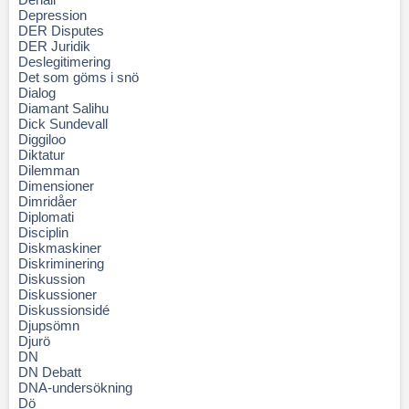
Depression
DER Disputes
DER Juridik
Deslegitimering
Det som göms i snö
Dialog
Diamant Salihu
Dick Sundevall
Diggiloo
Diktatur
Dilemman
Dimensioner
Dimridåer
Diplomati
Disciplin
Diskmaskiner
Diskriminering
Diskussion
Diskussioner
Diskussionsidé
Djupsömn
Djurö
DN
DN Debatt
DNA-undersökning
Dö