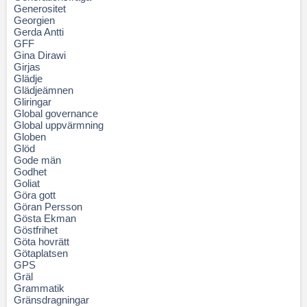
Generositet
Georgien
Gerda Antti
GFF
Gina Dirawi
Girjas
Glädje
Glädjeämnen
Gliringar
Global governance
Global uppvärmning
Globen
Glöd
Gode män
Godhet
Goliat
Göra gott
Göran Persson
Gösta Ekman
Göstfrihet
Göta hovrätt
Götaplatsen
GPS
Gräl
Grammatik
Gränsdragningar