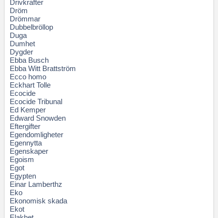
Drivkrafter
Dröm
Drömmar
Dubbelbröllop
Duga
Dumhet
Dygder
Ebba Busch
Ebba Witt Brattström
Ecco homo
Eckhart Tolle
Ecocide
Ecocide Tribunal
Ed Kemper
Edward Snowden
Eftergifter
Egendomligheter
Egennytta
Egenskaper
Egoism
Egot
Egypten
Einar Lamberthz
Eko
Ekonomisk skada
Ekot
Elakhet