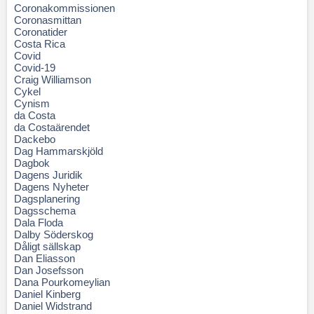
Coronakommissionen
Coronasmittan
Coronatider
Costa Rica
Covid
Covid-19
Craig Williamson
Cykel
Cynism
da Costa
da Costaärendet
Dackebo
Dag Hammarskjöld
Dagbok
Dagens Juridik
Dagens Nyheter
Dagsplanering
Dagsschema
Dala Floda
Dalby Söderskog
Dåligt sällskap
Dan Eliasson
Dan Josefsson
Dana Pourkomeylian
Daniel Kinberg
Daniel Widstrand