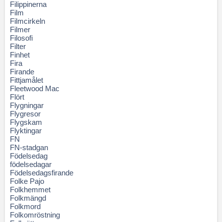
Filippinerna
Film
Filmcirkeln
Filmer
Filosofi
Filter
Finhet
Fira
Firande
Fittjamålet
Fleetwood Mac
Flört
Flygningar
Flygresor
Flygskam
Flyktingar
FN
FN-stadgan
Födelsedag
födelsedagar
Födelsedagsfirande
Folke Pajo
Folkhemmet
Folkmängd
Folkmord
Folkomröstning