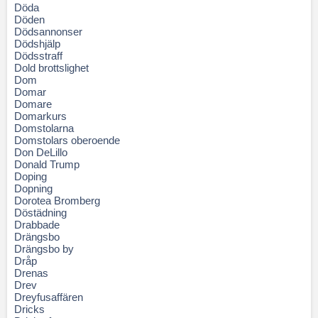
Döda
Döden
Dödsannonser
Dödshjälp
Dödsstraff
Dold brottslighet
Dom
Domar
Domare
Domarkurs
Domstolarna
Domstolars oberoende
Don DeLillo
Donald Trump
Doping
Dopning
Dorotea Bromberg
Döstädning
Drabbade
Drängsbo
Drängsbo by
Dråp
Drenas
Drev
Dreyfusaffären
Dricks