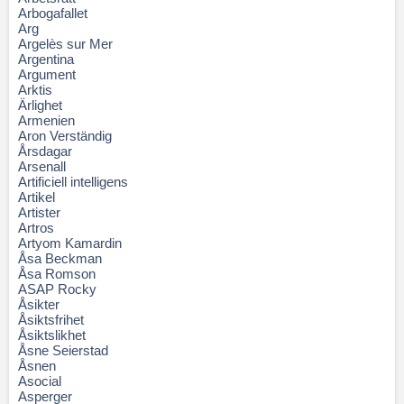
Arbogafallet
Arg
Argelès sur Mer
Argentina
Argument
Arktis
Ärlighet
Armenien
Aron Verständig
Årsdagar
Arsenall
Artificiell intelligens
Artikel
Artister
Artros
Artyom Kamardin
Åsa Beckman
Åsa Romson
ASAP Rocky
Åsikter
Åsiktsfrihet
Åsiktslikhet
Åsne Seierstad
Åsnen
Asocial
Asperger