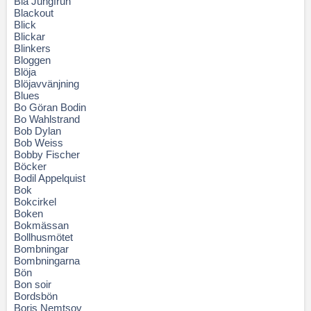
Blå Jungfrun
Blackout
Blick
Blickar
Blinkers
Bloggen
Blöja
Blöjavvänjning
Blues
Bo Göran Bodin
Bo Wahlstrand
Bob Dylan
Bob Weiss
Bobby Fischer
Böcker
Bodil Appelquist
Bok
Bokcirkel
Boken
Bokmässan
Bollhusmötet
Bombningar
Bombningarna
Bön
Bon soir
Bordsbön
Boris Nemtsov