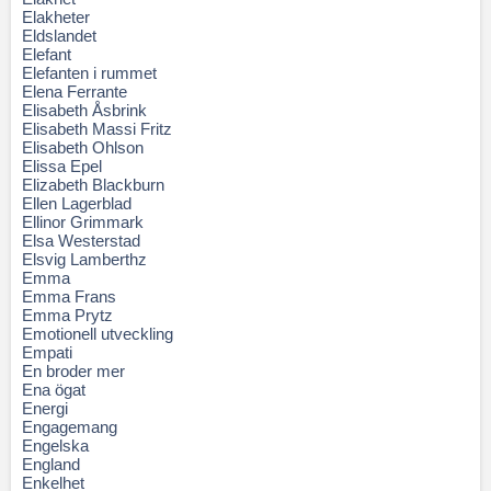
Elakheter
Eldslandet
Elefant
Elefanten i rummet
Elena Ferrante
Elisabeth Åsbrink
Elisabeth Massi Fritz
Elisabeth Ohlson
Elissa Epel
Elizabeth Blackburn
Ellen Lagerblad
Ellinor Grimmark
Elsa Westerstad
Elsvig Lamberthz
Emma
Emma Frans
Emma Prytz
Emotionell utveckling
Empati
En broder mer
Ena ögat
Energi
Engagemang
Engelska
England
Enkelhet