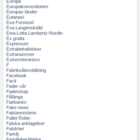
Europa
Europakonventionen
Europas länder
Eutanasi
Eva Forslund
Eva Langenskiöld
Ewa-Lotta Lambertz-Nordin
Ex gratia
Expressen
Extrabetraktelser
Extranummer
Extremfeminism
F
Fabriksåterställning
Facebook
Facit
Fader vår
Faderskap
Fåfänga
Fairbanks
Fake news
Faktaresistens
Fallet Robin
Falska anklagelser
Falskhet
Familj
Familjeberättelse