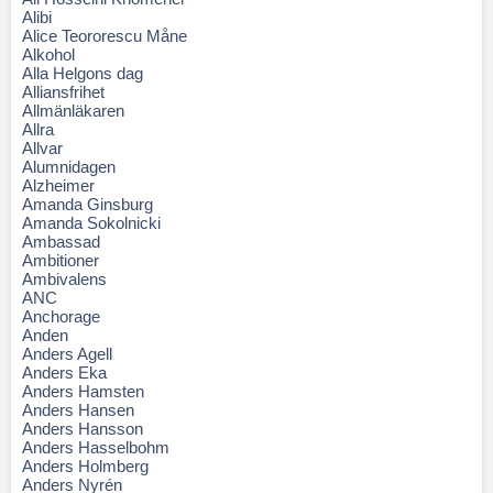
Alibi
Alice Teororescu Måne
Alkohol
Alla Helgons dag
Alliansfrihet
Allmänläkaren
Allra
Allvar
Alumnidagen
Alzheimer
Amanda Ginsburg
Amanda Sokolnicki
Ambassad
Ambitioner
Ambivalens
ANC
Anchorage
Anden
Anders Agell
Anders Eka
Anders Hamsten
Anders Hansen
Anders Hansson
Anders Hasselbohm
Anders Holmberg
Anders Nyrén