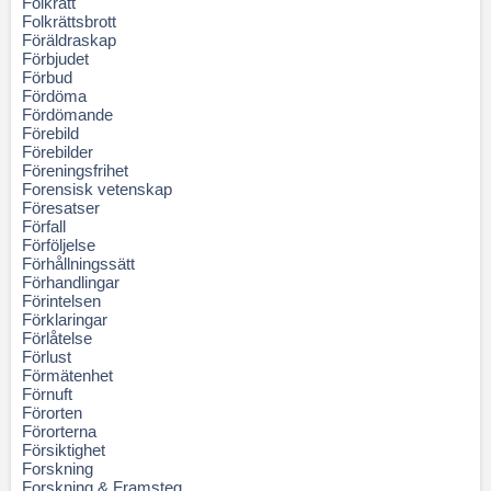
Folkrätt
Folkrättsbrott
Föräldraskap
Förbjudet
Förbud
Fördöma
Fördömande
Förebild
Förebilder
Föreningsfrihet
Forensisk vetenskap
Föresatser
Förfall
Förföljelse
Förhållningssätt
Förhandlingar
Förintelsen
Förklaringar
Förlåtelse
Förlust
Förmätenhet
Förnuft
Förorten
Förorterna
Försiktighet
Forskning
Forskning & Framsteg