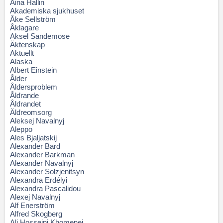
Aina Hallin
Akademiska sjukhuset
Åke Sellström
Åklagare
Aksel Sandemose
Äktenskap
Aktuellt
Alaska
Albert Einstein
Ålder
Åldersproblem
Åldrande
Åldrandet
Äldreomsorg
Aleksej Navalnyj
Aleppo
Ales Bjaljatskij
Alexander Bard
Alexander Barkman
Alexander Navalnyj
Alexander Solzjenitsyn
Alexandra Erdélyi
Alexandra Pascalidou
Alexej Navalnyj
Alf Enerström
Alfred Skogberg
Ali Hosseini Khomenei