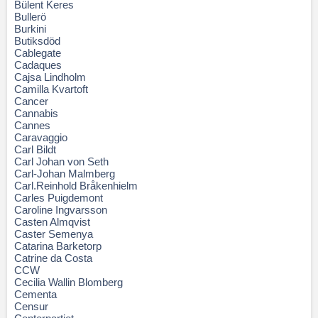
Bülent Keres
Bullerö
Burkini
Butiksdöd
Cablegate
Cadaques
Cajsa Lindholm
Camilla Kvartoft
Cancer
Cannabis
Cannes
Caravaggio
Carl Bildt
Carl Johan von Seth
Carl-Johan Malmberg
Carl.Reinhold Bråkenhielm
Carles Puigdemont
Caroline Ingvarsson
Casten Almqvist
Caster Semenya
Catarina Barketorp
Catrine da Costa
CCW
Cecilia Wallin Blomberg
Cementa
Censur