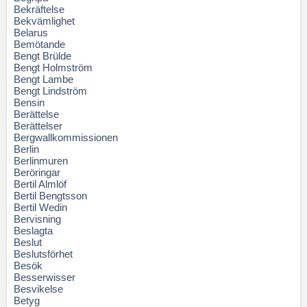
Bekräftelse
Bekvämlighet
Belarus
Bemötande
Bengt Brülde
Bengt Holmström
Bengt Lambe
Bengt Lindström
Bensin
Berättelse
Berättelser
Bergwallkommissionen
Berlin
Berlinmuren
Beröringar
Bertil Almlöf
Bertil Bengtsson
Bertil Wedin
Bervisning
Beslagta
Beslut
Beslutsförhet
Besök
Besserwisser
Besvikelse
Betyg