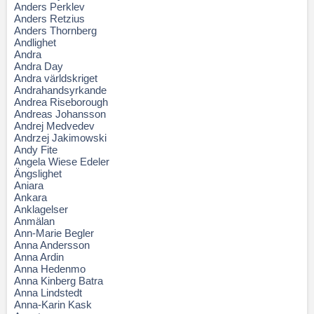
Anders Perklev
Anders Retzius
Anders Thornberg
Andlighet
Andra
Andra Day
Andra världskriget
Andrahandsyrkande
Andrea Riseborough
Andreas Johansson
Andrej Medvedev
Andrzej Jakimowski
Andy Fite
Angela Wiese Edeler
Ängslighet
Aniara
Ankara
Anklagelser
Anmälan
Ann-Marie Begler
Anna Andersson
Anna Ardin
Anna Hedenmo
Anna Kinberg Batra
Anna Lindstedt
Anna-Karin Kask