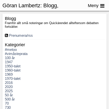
Göran Lambertz:
Blogg,
Meny
Justitiekanslern
Blogg
Framför allt små noteringar om Quickärendet allteftersom debatten
fortsätter.
Prenumera/rss
Kategorier
#metoo
#vimåsteprata
100 år
1947
1950-talet
1960-talet
1969
1970-talet
2016
2020
2025
50 år
500 år
70
730