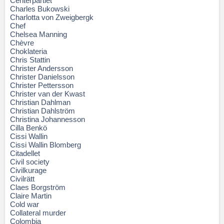
Centerpartiet
Charles Bukowski
Charlotta von Zweigbergk
Chef
Chelsea Manning
Chèvre
Choklateria
Chris Stattin
Christer Andersson
Christer Danielsson
Christer Pettersson
Christer van der Kwast
Christian Dahlman
Christian Dahlström
Christina Johannesson
Cilla Benkö
Cissi Wallin
Cissi Wallin Blomberg
Citadellet
Civil society
Civilkurage
Civilrätt
Claes Borgström
Claire Martin
Cold war
Collateral murder
Colombia