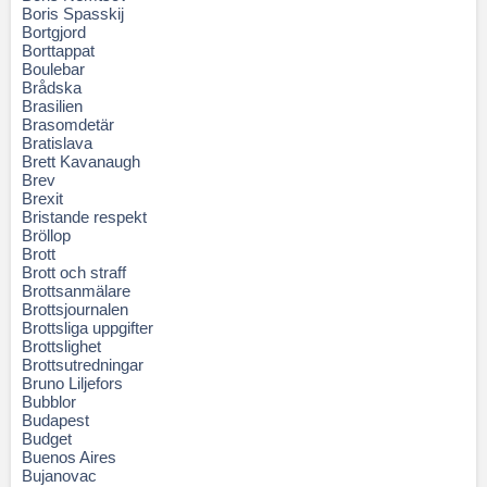
Boris Spasskij
Bortgjord
Borttappat
Boulebar
Brådska
Brasilien
Brasomdetär
Bratislava
Brett Kavanaugh
Brev
Brexit
Bristande respekt
Bröllop
Brott
Brott och straff
Brottsanmälare
Brottsjournalen
Brottsliga uppgifter
Brottslighet
Brottsutredningar
Bruno Liljefors
Bubblor
Budapest
Budget
Buenos Aires
Bujanovac