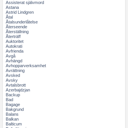
Assisterat självmord
Astana
Astrid Lindgren
Åtal
Åtalsunderlåtelse
Återseende
Återställning
Återträff
Auktoritet
Autokrati
Avfrienda
Avgå
Avhängd
Avhopparverksamhet
Avrättning
Avsked
Avsky
Avtalsbrott
Azerbajdzjan
Backup
Bad
Bagage
Bakgrund
Balans
Balkan
Balticum