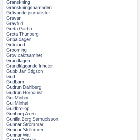
Granskning
Granskningsnämnden
Grävande journalister
Gravar
Gravfrid
Greta Garbo
Greta Thunberg
Gripa dagen
Grönland
Grooming
Grov oaktsamhet
Grundlagen
Grundläggande friheter
Gubb Jan Stigson
Gud
Gudbarn
Gudrun Dahlberg
Gudrun Hörnquist
Gui Minhai
Gul Minhai
Guldbröllop
Gunborg Axén
Gunilla Berg Samuelsson
Gunnar Strömmar
Gunnar Strömmer
Gunnar Wall