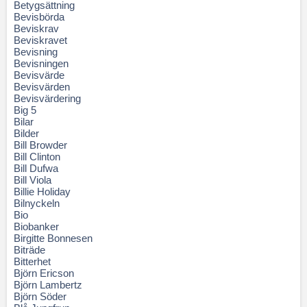
Betygsättning
Bevisbörda
Beviskrav
Beviskravet
Bevisning
Bevisningen
Bevisvärde
Bevisvärden
Bevisvärdering
Big 5
Bilar
Bilder
Bill Browder
Bill Clinton
Bill Dufwa
Bill Viola
Billie Holiday
Bilnyckeln
Bio
Biobanker
Birgitte Bonnesen
Biträde
Bitterhet
Björn Ericson
Björn Lambertz
Björn Söder