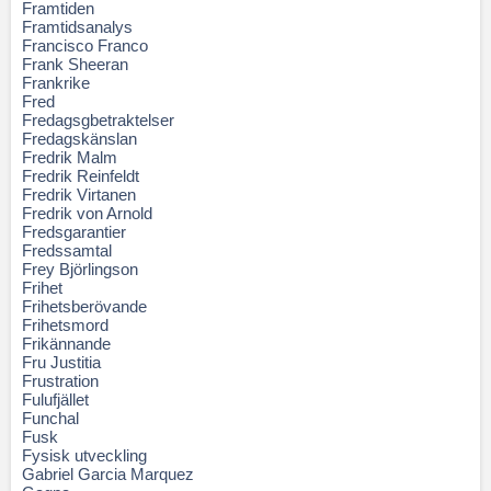
Framtiden
Framtidsanalys
Francisco Franco
Frank Sheeran
Frankrike
Fred
Fredagsgbetraktelser
Fredagskänslan
Fredrik Malm
Fredrik Reinfeldt
Fredrik Virtanen
Fredrik von Arnold
Fredsgarantier
Fredssamtal
Frey Björlingson
Frihet
Frihetsberövande
Frihetsmord
Frikännande
Fru Justitia
Frustration
Fulufjället
Funchal
Fusk
Fysisk utveckling
Gabriel Garcia Marquez