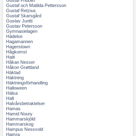
Gustaf Fridolin
Gustaf och Matilda Pettersson
Gustaf Retzius
Gustaf Skarsgård
Gustav Juntti
Gustav Petersson
Gymnasielagen
Hädelse
Hagamannen
Hagerstown
Hågkomst
Haiti
Håkan Nesser
Håkon Grøttland
Häktad
Häktning
Häktningsförhandling
Halloween
Hälsa
Halt
Halvårsbetraktelser
Hamas
Hamid Noury
Hammarskjöld
Hammarskog
Hampus Nessvold
Hamra